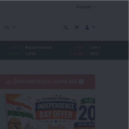
વધુ
Bajaj Finance
-67.9
Life Insurance Corp.
5.25
1,082
-5.9
%
392.8
1.35
%
ડીએસઆઈજે ટ્રેડર સેવાઓ શોધો