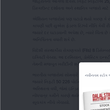
જાહેરાતના આગલા દિવસે. ગિફ્ટ નિફ્ટીએ 25,
ડિસ્કાઉન્ટ દર્શાવતા અને સ્થાનિક બજારો માટ
એશિયન બજારોમાં પણ ઘટાડો થયો કારણ કે રોક
કાપણી પછી યુએસ ફેડરલ રિઝર્વ નીતિ કેવી રી
જ્યારે દર ઘટાડવાની અપેક્ષા છે, ત્યારે ચિંતા
અનિશ્ચિતતા વધારી શકે છે.
વિદેશી સંસ્થાકીય રોકાણકારો (FIIs) 8 ડિસેમ્બર
ઇક્વિટી વેચ્યા. આ દરમિયાન, ડોમેસ્ટિક ઇન્સ્ટી
તેમની મજબૂત ખરીદીની શ્રેણી ચાલુ રાખી, રૂ
ભારતીય બજારોમાં સોમવારે તીવ્ર ઘટાડો થયો. સ
નવીનતમ સ્ટોક ભ
જ્યારે નિફ્ટી 50 226 પોઈન્ટ ઘટીને 25,960.55
અસ્થિરતા વધી, જેમાં ઇન્ડિયા VIX લગભગ 8 
નોંધપાત્ર કમીને કારણે થયેલા ઓપરેશનલ વિક્ષેપ
સૂચકાંક નીચે ખેંચાયો.