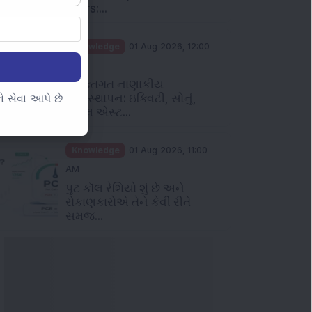
Years:...
Knowledge
01 Aug 2026, 12:00
PM
વ્યક્તિગત નાણાકીય
વ્યવસ્થાપન: ઇક્વિટી, સોનું,
 સેવા આપે છે
રિયલ એસ્ટ...
Knowledge
01 Aug 2026, 11:00
AM
પુટ કૉલ રેશિયો શું છે અને
રોકાણકારોએ તેને કેવી રીતે
સમજ...