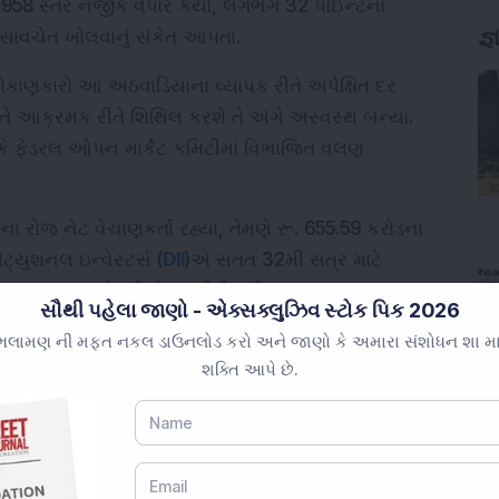
958 સ્તર નજીક વેપાર કર્યો, લગભગ 32 પોઈન્ટનો 
જ્
ે સાવચેત ખોલવાનું સંકેત આપતા.
ાણકારો આ અઠવાડિયાના વ્યાપક રીતે અપેક્ષિત દર 
તે આક્રમક રીતે શિથિલ કરશે તે અંગે અસ્વસ્થ બન્યા. 
 છે કે ફેડરલ ઓપન માર્કેટ કમિટીમાં વિભાજિત વલણ 
ના રોજ નેટ વેચાણકર્તા રહ્યા, તેમણે રૂ. 655.59 કરોડના 
ટ્યુશનલ ઇન્વેસ્ટર્સ (
DII
)એ સતત 32મી સત્ર માટે 
. 2,542.49 કરોડની નેટ ખરીદી કરી.
સૌથી પહેલા જાણો - એક્સક્લુઝિવ સ્ટોક પિક 2026
ેન્સેક્સ 609 પોઈન્ટ ઘટીને 85,102.69 પર બંધ રહ્યો, 
લામણ ની મફત નકલ ડાઉનલોડ કરો અને જાણો કે અમારા સંશોધન શા માટે 
શક્તિ આપે છે.
 પર બંધ રહ્યો, બે દિવસની વિજેતા શ્રેણી તોડી. 
ટકા વધી ગયો. ઇન્ટરગ્લોબ એવિએશનના સ્ટાફની 
ને કારણે તેના સ્ટોકમાં 8 ટકા કરતાં વધુનો ઘટાડો થતાં 