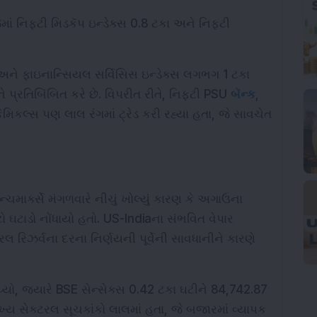
માં નિફ્ટી મિડકૅપ ઇન્ડેક્સ 0.8 ટકા અને નિફ્ટી 
ો, અને ફાઇનાન્સિયલ સર્વિસિસ ઇન્ડેક્સ લગભગ 1 ટકા 
 પ્રતિબિંબિત કરે છે. વિપરીત રીતે, નિફ્ટી PSU 
બૅન્ક
, 
મિકલ્સ પણ લાલ રંગમાં ટ્રેડ કરી રહ્યા હતા, જે સાવચેત 
્ચમાર્ક્સે મંગળવારે નીચું ખોલ્યું કારણ કે અગાઉના 
 ઘટાડો નોંધાયો હતો. US-Indiaના સંભવિત વેપાર 
િઝર્વના દરના નિર્ણયની પૂર્વેની સાવધાનીને કારણે 
્યો, જ્યારે BSE સેન્સેક્સ 0.42 ટકા ઘટીને 84,742.87 
ુખ્ય સેક્ટરલ સૂચકાંકો લાલમાં હતા, જે બજારમાં વ્યાપક 