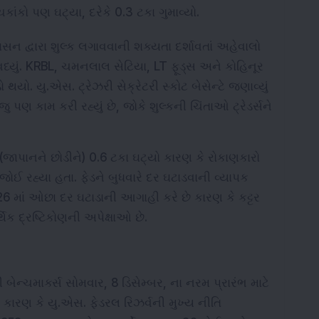
કાંકો પણ ઘટ્યા, દરેકે 0.3 ટકા ગુમાવ્યો.
 દ્વારા શુલ્ક લગાવવાની શક્યતા દર્શાવતાં અહેવાલો 
ું. KRBL, ચમનલાલ સેટિયા, LT ફૂડ્સ અને કોહિનૂર 
 થયો. યુ.એસ. ટ્રેઝરી સેક્રેટરી સ્કોટ બેસેન્ટે જણાવ્યું 
જુ પણ કામ કરી રહ્યું છે, જોકે શુલ્કની ચિંતાઓ ટ્રેડર્સને 
 (જાપાનને છોડીને) 0.6 ટકા ઘટ્યો કારણ કે રોકાણકારો 
ોઈ રહ્યા હતા. ફેડને બુધવારે દર ઘટાડવાની વ્યાપક 
 2026 માં ઓછા દર ઘટાડાની આગાહી કરે છે કારણ કે કટ્ટર 
ક દ્રષ્ટિકોણની અપેક્ષાઓ છે.
બેન્ચમાર્ક્સ સોમવાર, 8 ડિસેમ્બર, ના નરમ પ્રારંભ માટે 
 કારણ કે યુ.એસ. ફેડરલ રિઝર્વની મુખ્ય નીતિ 