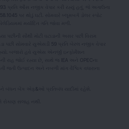
193 પ્રતિ ઔંસ નજીક વેપાર કરી રહ્યું હતું, જે અગાઉના 
8.1045 પર થોડું ઘટી. સોમવારે બ્લૂમબર્ગ ડોલર સ્પોટ 
 પેલેડિયમમાં મર્યાદિત ગતિ જોવા મળી.
િયા પછીની સૌથી મોટી ઘટાડાની અસર પછી વિરામ 
ટાડા પછી સોમવારે યુએસડી 59 પ્રતિ બેરલ નજીક વેપાર 
રહ્યો. બજારો હવે યુએસ એનર્જી ઇન્ફોર્મેશન 
ાનની રાહ જોઈ રહ્યા છે, સાથે જ IEA અને OPECના 
ી જતી ઉત્પાદન અને નબળી માંગ વૈશ્વિક વધારાના 
ે બંધન બેંક એફ&ઓ પ્રતિબંધ યાદીમાં રહેશે.
ને રોકાણ સલાહ નથી.