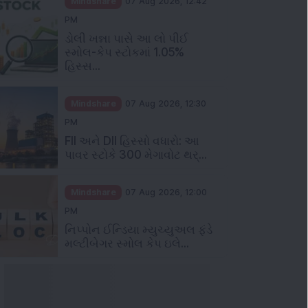
Mindshare
07 Aug 2026, 12:42
PM
ડોલી ખન્ના પાસે આ લો પીઈ
સ્મોલ-કેપ સ્ટોકમાં 1.05%
હિસ્સ...
Mindshare
07 Aug 2026, 12:30
PM
FII અને DII હિસ્સો વધારો: આ
પાવર સ્ટોકે 300 મેગાવોટ થર્...
Mindshare
07 Aug 2026, 12:00
PM
નિપ્પોન ઈન્ડિયા મ્યુચ્યુઅલ ફંડે
મલ્ટીબેગર સ્મોલ કેપ ઇલે...