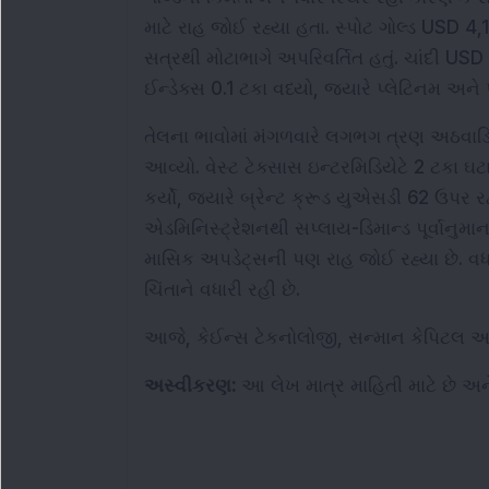
માટે રાહ જોઈ રહ્યા હતા. સ્પોટ ગોલ્ડ USD 4,
સત્રથી મોટાભાગે અપરિવર્તિત હતું. ચાંદી USD 5
ઈન્ડેક્સ 0.1 ટકા વધ્યો, જ્યારે પ્લેટિનમ અને
તેલના ભાવોમાં મંગળવારે લગભગ ત્રણ અઠવાડ
આવ્યો. વેસ્ટ ટેક્સાસ ઇન્ટરમિડિયેટે 2 ટકા ઘ
કર્યો, જ્યારે બ્રેન્ટ ક્રૂડ યુએસડી 62 ઉપર 
એડમિનિસ્ટ્રેશનથી સપ્લાય-ડિમાન્ડ પૂર્વાનુમ
માસિક અપડેટ્સની પણ રાહ જોઈ રહ્યા છે. વધત
ચિંતાને વધારી રહી છે.
આજે, કેઈન્સ ટેકનોલોજી, સન્માન કેપિટલ અન
અસ્વીકરણ: 
આ લેખ માત્ર માહિતી માટે છે અ