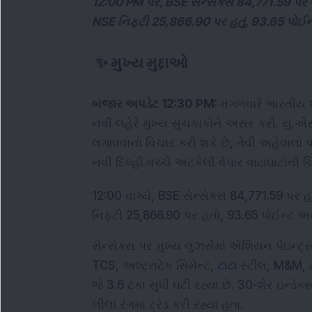
12:00 PM પર, BSE સેન્સેક્સ 84,771.59 પર ઉભ
NSE નિફ્ટી 25,866.90 પર હતું, 93.65 પોઈ
✨
મુખ્ય મુદ્દાઓ
બજાર અપડેટ 12:30 PM: 
મંગળવારે ભારતીય 
નવી લહેરે મુખ્ય સુચકાંકોને અસર કરી. યુ.એસ.
લગાવવાનો વિચાર કરી શકે છે, તેવી અહેવાલો 
નવી દિલ્હી વચ્ચે અટકેલી વેપાર વાટાઘાટોન
12:00 વાગ્યે, BSE સેન્સેક્સ 84,771.59 પર 
નિફ્ટી 25,866.90 પર હતો, 93.65 પોઈન્ટ અ
સેન્સેક્સ પર મુખ્ય લુઝર્સમાં એશિયન પેઇન્ટ્સ, 
TCS, અલ્ટ્રાટેક સિમેન્ટ, 
ટાટા
 સ્ટીલ, M&M, ટ
જે 3.6 ટકા સુધી ઘટી રહ્યા છે. 30-શેર ઇન્ડે
લીલા રંગમાં ટ્રેડ કરી રહ્યા હતા.