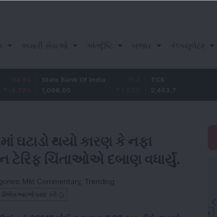
ન
અમારી સેવાઓ
અંતર્દૃષ્ટિ
બજાર
કેલ્ક્યુલેટર
State Bank Of India
11.2
TCS
83.7
1,096.05
1.03
%
2,453.7
3.53
%
ોમાં ઘટાડો થયો કારણ કે નફા
કન ટેરિફ ચિંતાઓએ દબાણ વધાર્યું.
gories:
Mkt Commentary
,
Trending
બ ડીએસઆઇજે પસંદ કરો