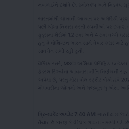
નબળાઈને દર્શાવે છે. સ્મોલકૅપ અને મિડકૅપ સૂચ
ભારતમાંથી ચોખાની આયાત પર અમેરિકી પ્રશાસન
પછી ચોખા નિકાસ કરતી કંપનીઓ પર દબાણ વધ્ય
ફૂડ્સના શેરોમાં 1.2 ટકા અને 4 ટકા વચ્ચે ઘટાડો
હતું કે વોશિંગ્ટન ભારત સાથે વેપાર કરાર માટે હ
સાવચેત રાખી રહી હતી.
વૈશ્વિક સ્તરે, MSCI એશિયા પેસિફિક ઇન્ડેક્સ
ફેડરલ રિઝર્વના આવનારા નીતિ નિર્ણયની રાહ જ
અપેક્ષા છે, પરંતુ મોટા વોલ સ્ટ્રીટ બેંકો હવે
મોંઘવારીના જોખમો અને મજબૂત યુ.એસ. આર્થિ
પ્રિ-માર્કેટ અપડેટ 7:40 AM: 
ભારતીય ઇક્વિટી 
તૈયાર છે કારણ કે વૈશ્વિક ભાવના નબળી પડી છે