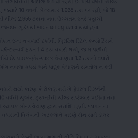
સંભાવનાનો અંદાજ લગાવી રહ્યા છે. પાંચ વર્ષની યીલ્ડ 
જ્યારે 10 વર્ષની બેન્ચમાર્ક 1.965 ટકા પર રહી, જે 18 
ની યીલ્ડ 2.955 ટકાના નવા ઉચ્ચતમ સ્તરે પહોંચી. 
લા જોરદાર ભૂકંપથી ભાવનામાં વધુ ઘટાડો થયો હતો.
રમોશન છતાં નબળાઈ દર્શાવી. બ્રિટિશ રિટેલ કન્સોર્ટિયમે 
ં વર્ષ-દર-વર્ષ ફક્ત 1.4 ટકા વધારો થયો, જે મે પછીનો 
ીચે છે. લાઇક-ફોર-લાઇક વેચાણમાં 1.2 ટકાનો વધારો 
 માંગ નબળા કપડાં અને પાદૂક વેચાણને સમતોલ ન કરી 
 વધારો થયો કારણ કે રોકાણકારોએ ફેડરલ રિઝર્વની 
0 વર્ષની યુએસ ટ્રેઝરીની યીલ્ડ સપ્ટેમ્બર પછીના તેના 
 વ્યાપક બોન્ડ વેચાણ દ્વારા સમર્થિત હતી. જાપાનના 
દર વધારાની વિલંબની અટકળોને કારણે યેન સામે ડોલર 
ોકાણકારો ફેડની લાંબા ગાળાની નીતિ દિશા પર સ્પષ્ટતા 