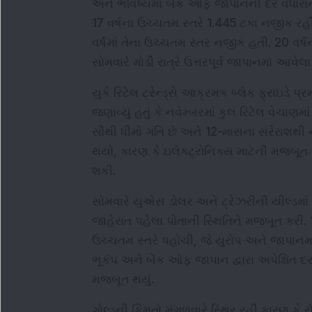
અને ભવિષ્યમાં બેંક ઓફ જાપાનની દર વધારાની 
17 વર્ષના ઉચ્ચતમ સ્તરે 1.445 ટકા નજીક રહી, 
વર્ષમાં તેના ઉચ્ચતમ સ્તર નજીક હતી. 20 વર્ષ
સોમવારે મોડી રાત્રે ઉત્તરપૂર્વ જાપાનમાં આવે
યુકે રિટેલ ટ્રેન્ડ્સે આક્રમક બ્લેક ફ્રાઇડે પ્
જણાવ્યું હતું કે નવેમ્બરમાં કુલ રિટેલ વેચાણમા
સૌથી ધીમો ગતિ છે અને 12-માસના સરેરાશથી ન
થયો, કારણ કે ઇલેક્ટ્રોનિક્સ માટેની મજબૂત
શકી.
સોમવારે યુએસ ડોલર અને ટ્રેઝરીની યીલ્ડમાં
જાહેરાત પહેલા પોતાની સ્થિતિને મજબૂત કરી. 1
ઉચ્ચતમ સ્તરે પહોંચી, જે યુરોપ અને જાપાનમાં
ભૂકંપ અને બેંક ઓફ જાપાન દ્વારા અપેક્ષિત 
મજબૂત થયું.
ગોલ્ડની કિંમતો મંગળવારે સ્થિર રહી કારણ કે ર