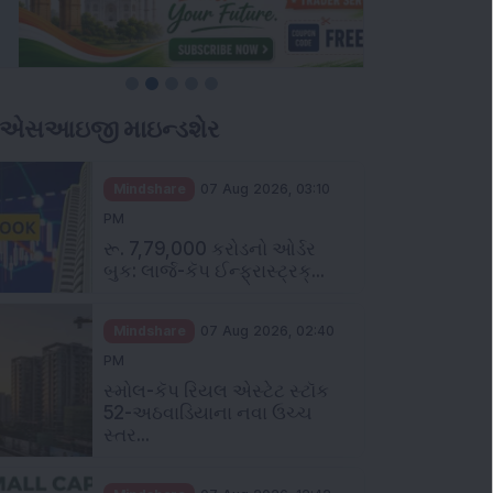
ીએસઆઇજી માઇન્ડશેર
Mindshare
07 Aug 2026, 03:10
PM
રૂ. 7,79,000 કરોડનો ઓર્ડર
બુક: લાર્જ-કૅપ ઈન્ફ્રાસ્ટ્રક્...
Mindshare
07 Aug 2026, 02:40
PM
સ્મોલ-કૅપ રિયલ એસ્ટેટ સ્ટૉક
52-અઠવાડિયાના નવા ઉચ્ચ
સ્તર...