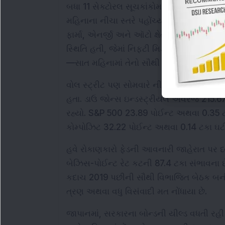
બધા 11 સેક્ટોરલ સૂચકાંકોમાં વેચાણનો દબાણ જ
મહિનાના નીચા સ્તરે પહોંચ્યા, જ્યારે PSU બે
ફાર્મા, એનર્જી અને ઑટો ક્ષેત્રોમાં પણ 1 ટકા 
સ્થિતિ હતી, જેમાં નિફ્ટી મિડકૅપ 100 1.83 ટ
—સાત મહિનામાં તેનો સૌથી તીવ્ર ઘટાડો.
વોલ સ્ટ્રીટ પણ સોમવારે નીચા સ્તરે બંધ થયો
હતા. ડાઉ જોન્સ ઇન્ડસ્ટ્રીયલ એવરેજ 215.6
રહ્યો. S&P 500 23.89 પોઈન્ટ અથવા 0.35 ટકા
કોમ્પોઝિટ 32.22 પોઈન્ટ અથવા 0.14 ટકા ઘટી
હવે રોકાણકારો ફેડની આવનારી જાહેરાત પર ધ્ય
બેઝિસ-પોઈન્ટ રેટ કટની 87.4 ટકા સંભાવના છે. 
કદાચ 2019 પછીની સૌથી વિભાજિત બેઠક બની 
ત્રણ અથવા વધુ વિસંવાદી મત નોંધાયા છે.
જાપાનમાં, સરકારના બોન્ડની યીલ્ડ વધતી રહી 