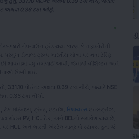
ું હતું, 331.10 પોઈન્ટ અથવા 0.39 ટકા નીચે, જ્યારે
ન્ટ અથવા 0.36 ટકા ઓછું.
▼
ડ
શેરબજારો ગેપ-ડાઉન ટ્રેડ થયા કારણ કે નફાખોરીની 
 પ્રમુખ ડોનાલ્ડ ટ્રમ્પ ભારતીય ચોખા પર નવા ટૅરિફ 
પછી ભાવનામાં વધુ નબળાઈ આવી, જેનાથી વોશિંગ્ટન અને 
ી ચિંતાઓ ઊભી થઈ.
હતો, 331.10 પોઈન્ટ અથવા 0.39 ટકા નીચે, જ્યારે NSE 
થવા 0.36 ટકા નીચો.
ટેક મહિન્દ્રા, ટ્રેન્ટ, ઇટર્નલ, 
રિલાયન્સ
 ઇન્ડસ્ટ્રીઝ, 
ાટા મોટર્સ PV, HCL ટેક, અને BELનો સમાવેશ થાય છે, 
ક્સ પર HUL અને ભારતી એરટેલ માત્ર બે સ્ટૉક્સ હતા જે 