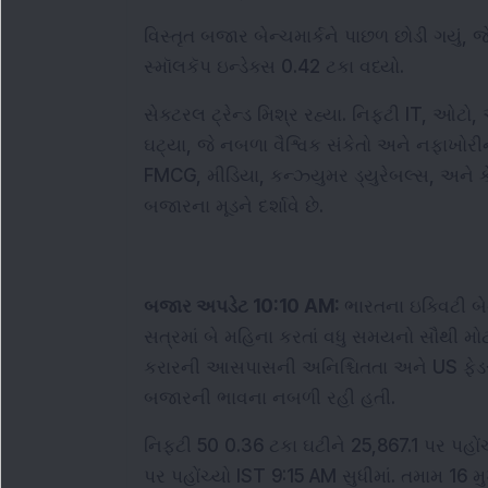
વિસ્તૃત બજાર બેન્ચમાર્કને પાછળ છોડી ગયું, જે
સ્મૉલકૅપ ઇન્ડેક્સ 0.42 ટકા વધ્યો.
સેક્ટરલ ટ્રેન્ડ મિશ્ર રહ્યા. નિફ્ટી IT, ઓટ
ઘટ્યા, જે નબળા વૈશ્વિક સંકેતો અને નફાખોરીને
FMCG, મીડિયા, કન્ઝ્યુમર ડ્યુરેબલ્સ, અને કે
બજારના મૂડને દર્શાવે છે.
બજાર અપડેટ 10:10 AM: 
ભારતના ઇક્વિટી બેન
સત્રમાં બે મહિના કરતાં વધુ સમયનો સૌથી મોટો
કરારની આસપાસની અનિશ્ચિતતા અને US ફેડરલ ર
બજારની ભાવના નબળી રહી હતી.
નિફ્ટી 50 0.36 ટકા ઘટીને 25,867.1 પર પહોંચ
પર પહોંચ્યો IST 9:15 AM સુધીમાં. તમામ 16 મ