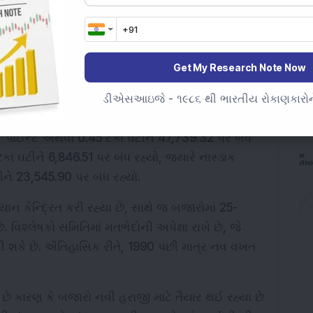
ોવા મળ્યો. રિયલ્ટી સ્ટોક્સ 3.5 ટકા ઘટીને સાત 
ંક અને મીડિયા સૂચકાંકો 2-3 ટકા વચ્ચે ઘટ્યા. FMCG, 
કરતાં વધુનો ઘટાડો થયો. વ્યાપક બજારોમાં તો વધુ ખરાબ 
કા ઘટ્યો અને નિફ્ટી સ્મોલકૅપ 100 2.61 ટકા તૂટી ગયો
Get My Research Note Now
ડીએસઆઇજે - ૧૯૮૬ થી ભારતીય રોકાણકારોને
 કારણ કે વેપારીઓ ફેડની નીતિ નિર્ણયની રાહ જોઈ રહ્યા 
7 પોઈન્ટ અથવા 0.45 ટકા ઘટીને 47,739.32 પર બંધ 
 ઘટીને 6,846.51 પર બંધ રહ્યો, જ્યારે નાસ્ડાક 
ને 23,545.90 પર બંધ રહ્યો.
ાન કેન્દ્રિત કરી રહ્યા છે, સાથે જ બજારોમાં 25-
વિશ્લેષકો સમિતિમાં મતભેદોની અપેક્ષા રાખે છે, જે 
શકે છે. ઐતિહાસિક રીતે, 1990 પછી માત્ર નવ વખત 
છે કારણ કે બજારો નવી હરાજી માટે તૈયાર થઈ રહ્યા છે 