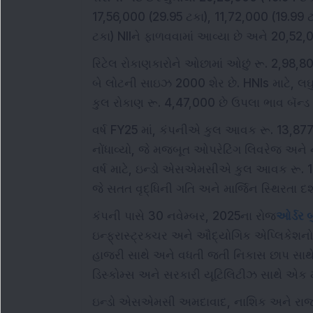
17,56,000 (29.95 ટકા), 11,72,000 (19.99 ટ
ટકા) NIIને ફાળવવામાં આવ્યા છે અને 20,52,0
રિટેલ રોકાણકારોને ઓછામાં ઓછું રૂ. 2,98,80
બે લોટની સાઇઝ 2000 શેર છે. HNIs માટે, લ
કુલ રોકાણ રૂ. 4,47,000 છે ઉપલા ભાવ બૅન્ડ
વર્ષ FY25 માં, કંપનીએ કુલ આવક રૂ. 13,87
નોંધાવ્યો, જે મજબૂત ઓપરેટિંગ લિવરેજ અને ન
વર્ષ માટે, ઇન્ડો એસએમસીએ કુલ આવક રૂ. 11,2
જે સતત વૃદ્ધિની ગતિ અને માર્જિન સ્થિરતા દર્શા
કંપની પાસે 30 નવેમ્બર, 2025ના રોજ
ઓર્ડર 
ઇન્ફ્રાસ્ટ્રક્ચર અને ઔદ્યોગિક એપ્લિકેશનો
હાજરી સાથે અને વધતી જતી નિકાસ છાપ સાથે
ડિસ્કોમ્સ અને સરકારી યૂટિલિટીઝ સાથે એક મં
ઇન્ડો એસએમસી અમદાવાદ, નાશિક અને રાજસ્