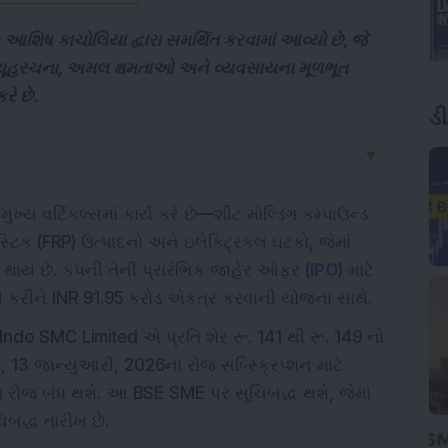
 આશિષ કાચોલિયા દ્વારા સમર્થિત કરવામાં આવ્યો છે, જે
ધિ વ્યૂહરચના, અમલ ક્ષમતાઓ અને વ્યવસાયના મૂળભૂત
રે છે.
ડ
▼
ુખ્ય વર્ટિકલ્સમાં કાર્ય કરે છે—શીટ મોલ્ડિંગ કમ્પાઉન્ડ
ાસ્ટિક (FRP) ઉત્પાદનો અને ઇલેક્ટ્રિકલ ઘટકો, જેમાં
 થાય છે. કંપની તેની પ્રારંભિક જાહેર ઓફર (
IPO
) માટે
રી કરીને INR 91.95 કરોડ એકત્ર કરવાની યોજના સાથે.
Indo SMC Limited એ પ્રતિ શેર રૂ. 141 થી રૂ. 149 નો
ાર, 13 જાન્યુઆરી, 2026ના રોજ સબ્સ્ક્રિપ્શન માટે
ા રોજ બંધ થશે. આ BSE SME પર સૂચિબદ્ધ થશે, જેમાં
બદ્ધ તારીખ છે.