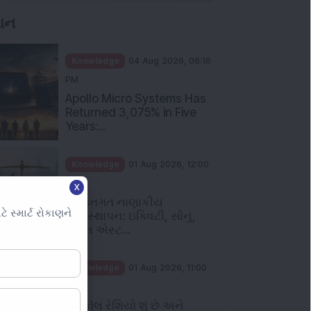
ઞાન
Knowledge
04 Aug 2026, 06:16
PM
Apollo Micro Systems Has
Returned 3,075% in Five
Years:...
Knowledge
01 Aug 2026, 12:00
PM
X
વ્યક્તિગત નાણાકીય
સ્માર્ટ રોકાણને
વ્યવસ્થાપન: ઇક્વિટી, સોનું,
રિયલ એસ્ટ...
Knowledge
01 Aug 2026, 11:00
AM
પુટ કૉલ રેશિયો શું છે અને