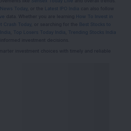
movements like
Sensex Today Live
and overall trends.
 News Today
, or the
Latest IPO India
can also follow
ive
data. Whether you are learning
How To Invest in
t Crash Today
, or searching for the
Best Stocks to
India
,
Top Losers Today India
,
Trending Stocks India
 informed investment decisions.
marter investment choices with timely and reliable