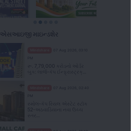
ીએસઆઇજી માઇન્ડશેર
Mindshare
07 Aug 2026, 03:10
PM
રૂ. 7,79,000 કરોડનો ઓર્ડર
બુક: લાર્જ-કૅપ ઈન્ફ્રાસ્ટ્રક્...
Mindshare
07 Aug 2026, 02:40
PM
સ્મોલ-કૅપ રિયલ એસ્ટેટ સ્ટૉક
52-અઠવાડિયાના નવા ઉચ્ચ
સ્તર...