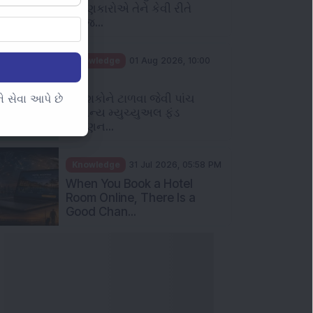
રોકાણકારોએ તેને કેવી રીતે
સમજ...
Knowledge
01 Aug 2026, 10:00
AM
નિવેશકોને ટાળવા જેવી પાંચ
 સેવા આપે છે
સામાન્ય મ્યુચ્યુઅલ ફંડ
રોકાણન...
Knowledge
31 Jul 2026, 05:58 PM
When You Book a Hotel
Room Online, There Is a
Good Chan...