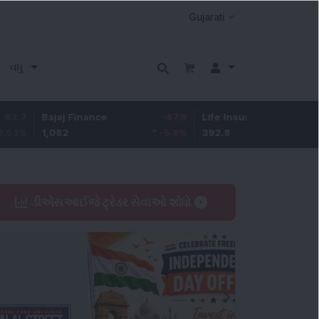
વધુ
ajaj Finance
-67.9
Life Insurance Corp.
5.25
,082
-5.9
%
392.8
1.35
%
ડીએસઆઈજે ટ્રેડર સેવાઓ શોધો