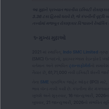
આ મુદ્દાને પ્રખ્યાત ભારતીય ઇક્વિટી રોકાણકાર
3.36 ટકા હિસ્સો ધરાવે છે, જે કંપનીની વૃદ્
તત્ત્વોમાં મજબૂત રોકાણકાર વિશ્વાસને રેખાંકિત ક
✨
મુખ્ય મુદ્દાઓ
2021 માં સ્થાપિત,
Indo SMC Limited
ત્રણ મ
(SMC) ઉત્પાદનો, ફાઇબરગ્લાસ રેઇન્ફોર્સ્ડ પ્લ
વર્તમાન અને સંભવિત
ટ્રાન્સફોર્મર્સ
નો સમાવેશ
તૈયાર છે, 61,71,000 નવી ઇક્વિટી શેરની જા
તેના
SME
પ્રારંભિક જાહેર ઓફર (IPO) માટે, 
ભાવ બૅન્ડ નક્કી કર્યો છે. કંપનીના શેર મંગળવ
ખુલશે અને શુક્રવાર, 16 જાન્યુઆરી, 2026ન
બુધવાર, 21 જાન્યુઆરી, 2026નો સંભવિત સૂચિ