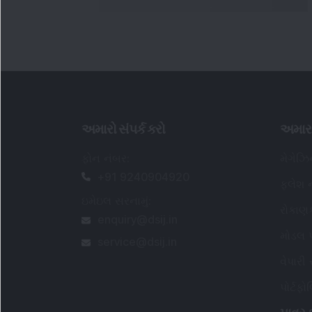
અમારો સંપર્ક કરો
અમાર
ફોન નંબર
:
મેગેઝ
+91 9240904920
ફ્લેશ ન
ઇમેઇલ સરનામું
:
રોકાણ
enquiry@dsij.in
મોડલ પ
service@dsij.in
વેપારી
પોર્ટફ