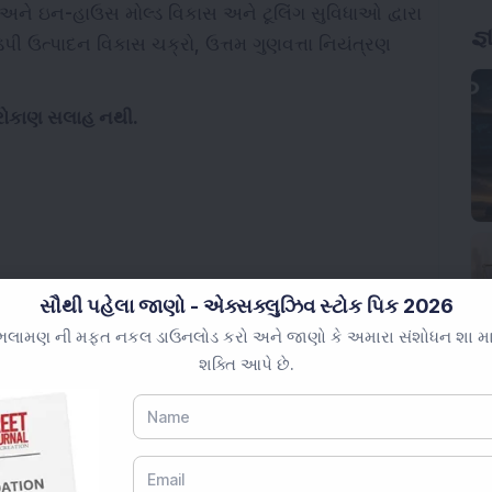
અને ઇન-હાઉસ મોલ્ડ વિકાસ અને ટૂલિંગ સુવિધાઓ દ્વારા
જ્
 ઉત્પાદન વિકાસ ચક્રો, ઉત્તમ ગુણવત્તા નિયંત્રણ
ે રોકાણ સલાહ નથી.
IPO GMP
IPO Today
Order book
સૌથી પહેલા જાણો - એક્સક્લુઝિવ સ્ટોક પિક 2026
લામણ ની મફત નકલ ડાઉનલોડ કરો અને જાણો કે અમારા સંશોધન શા માટે 
શક્તિ આપે છે.
 REIT