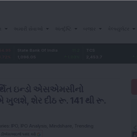
ન
અમારી સેવાઓ
અંતર્દૃષ્ટિ
બજાર
કેલ્ક્યુલેટર
tate Bank Of India
11.2
TCS
83.7
B
,096.05
1.03
%
2,453.7
3.53
%
1
ર્થિત ઇન્ડો એસએમસીનો
શે, શેર દીઠ રૂ. 141 થી રૂ.
ries:
IPO
,
IPO Analysis
,
Mindshare
,
Trending
બ ડીએસઆઇજે પસંદ કરો