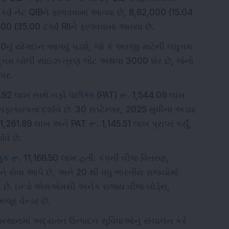
કા) નેટ QIBને ફાળવવામાં આવ્યા છે, 8,82,000 (15.04
00 (35.00 ટકા) RIIને ફાળવવામાં આવ્યા છે.
0નું યોગદાન આપવું પડશે, જો કે અરજી માટેની લઘુત્તમ
ઘુત્તમ બોલી સાઇઝ ત્રણ લોટ અથવા 3000 શેર છે, જેનો
 પર.
7.92 લાખ સાથે નફો પછી
કર
(PAT) રૂ. 1,544.09 લાખ
ફાકારકતા દર્શાવે છે. 30 સપ્ટેમ્બર, 2025 સુધીના અડધા
61.89 લાખ અને PAT રૂ. 1,145.51 લાખ પ્રાપ્ત કર્યું,
વે છે.
બુક
રૂ. 11,166.50 લાખ હતી. કંપની વીજ વિતરણ,
ને સેવા આપે છે, અને 20 થી વધુ ભારતીય રાજ્યોમાં
 છે. ઇન્ડો એસએમસી અનેક રાજ્ય વીજ બોર્ડ્સ,
જૂર વેન્ડર છે.
થાનમાં અદ્યતન ઉત્પાદન સુવિધાઓનું સંચાલન કરે