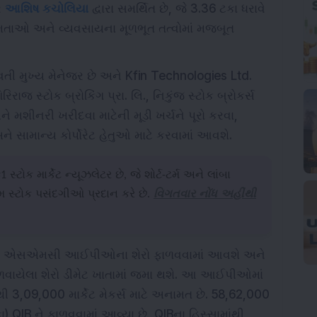
ર
આશિષ કચોલિયા
દ્વારા સમર્થિત છે, જે 3.36 ટકા ધરાવે
્ષમતાઓ અને વ્યવસાયના મૂળભૂત તત્વોમાં મજબૂત
વતી મુખ્ય મેનેજર છે અને Kfin Technologies Ltd.
િરિરાજ સ્ટોક બ્રોકિંગ પ્રા. લિ., નિકુંજ સ્ટોક બ્રોકર્સ
 મશીનરી ખરીદવા માટેની મૂડી ખર્ચને પૂરો કરવા,
ે સામાન્ય કોર્પોરેટ હેતુઓ માટે કરવામાં આવશે.
 સ્ટોક માર્કેટ ન્યૂઝલેટર છે, જે શોર્ટ-ટર્મ અને લાંબા
્ષમ સ્ટોક પસંદગીઓ પ્રદાન કરે છે.
વિગતવાર નોંધ અહીંથી
ન્ડો એસએમસી આઈપીઓના શેરો ફાળવવામાં આવશે અને
ળવાયેલા શેરો ડીમેટ ખાતામાં જમા થશે. આ આઈપીઓમાં
થી 3,09,000 માર્કેટ મેકર્સ માટે અનામત છે. 58,62,000
) QIB ને ફાળવવામાં આવ્યા છે, QIBના હિસ્સામાંથી