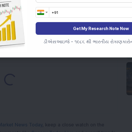
LAR LIMITED
Get My Research Note Now
l Limited
ડીએસઆઇજે - ૧૯૮૬ થી ભારતીય રોકાણકારોને
Loading...
Market News Today
, keep a close watch on the