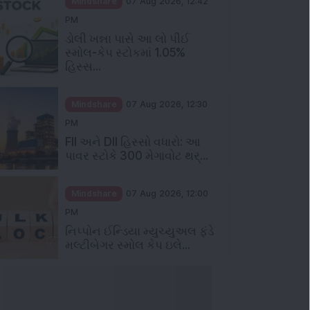
Mindshare
07 Aug 2026, 12:42
PM
ડોલી ખન્ના પાસે આ લો પીઈ
સ્મોલ-કેપ સ્ટોકમાં 1.05%
હિસ્સ...
Mindshare
07 Aug 2026, 12:30
PM
FII અને DII હિસ્સો વધારો: આ
પાવર સ્ટોકે 300 મેગાવોટ થર્...
Mindshare
07 Aug 2026, 12:00
PM
નિપ્પોન ઈન્ડિયા મ્યુચ્યુઅલ ફંડે
મલ્ટીબેગર સ્મોલ કેપ ઇલે...