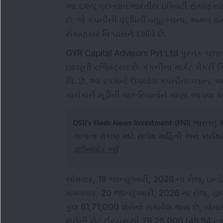
આ ઇશ્યૂ પ્રખ્યાત ભારતીય ઇક્વિટી રોકાણકા
છે, જે કંપનીની વૃદ્ધિની વ્યૂહરચના, અમલ ક
રોકાણકાર વિશ્વાસને દર્શાવે છે.
GYR Capital Advisors Pvt Ltd પુસ્તક ચલા
ઇશ્યૂની રજિસ્ટ્રાર છે. કંપનીના માર્કેટ મેકર્સ ગ
લિ. છે. આ રકમનો ઉપયોગ કંપનીના પ્લાન્ટ અને
કાર્યકારી મૂડીની જરૂરિયાતોને નાણાં આપવા અન
DSIJ’s Flash News Investment (FNI)
ભારતનું #1
ગાળાના રોકાણ માટે સાપેક્ષ માહિતી અને કાર્યક
ડાઉનલોડ કરો
સોમવાર, 19 જાન્યુઆરી, 2026 ના રોજ, ઇ
મંગળવાર, 20 જાન્યુઆરી, 2026 ના રોજ, ફા
કુલ 61,71,000 શેરોનો સમાવેશ થાય છે, જેમાં
શેરોની નેટ ઈસ્યુમાંથી 29,28,000 (49.94 ટકા