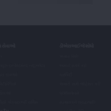
ા સેવાઓ
ડીએસઆઈજે શોધો
િન
અમારા વિશે
્યૂઝ ઇન્વેસ્ટમેન્ટ ન્યૂઝલેટર
અમારો સંપર્ક કરો
કાર સેવાઓ
કારકિર્દી
ોર્ટફોલિયો
અમારી સાથે જાહેરાત કરો
 સેવાઓ
પ્રશંસાપત્રો
ોલિયો એડવાઇઝરી સર્વિસ
સંસ્થાપકને શ્રદ્ધાંજલિ