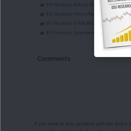
IPO Analysis: Antony Waste Handling Cell
IPO Analysis: Prince Pipes and Fittings
IPO Analysis: STERLING AND WILSON SO
IPO Analysis: Spandana Sphoorty Financia
Comments
If you want to stay updated with the
Share 