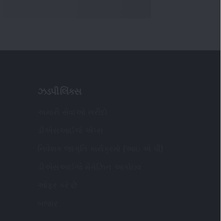
ઝડપી લિંક્સ
અમારી સેવાઓ ખરીદો
ડીએસઆઈજે એપ્સ
નિવેશક જાગૃતિ કાર્યક્રમો (આઇ એ પી)
ડીએસઆઈજે મેગેઝિન આર્કાઇવ
ઓફર કરે છે
બજાર