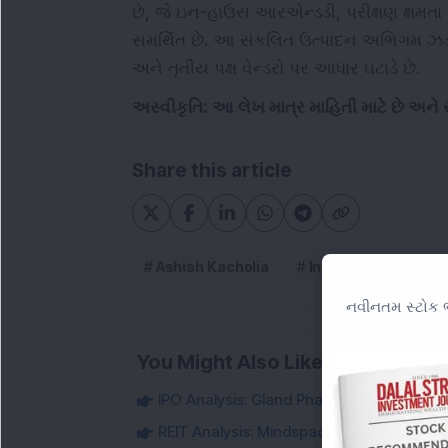
છે, જે ઇન-હાઉસ આરએન્ડડી, પરીક્ષણ ક્ષમતા 
સમર્થિત છે. આ સંકલિત ઉત્પાદન અભિગમ ઝડપી
અને તૃતીય પક્ષ વેન્ડરો પર આધાર ઘટાડે છે.
અસ્વીકૃતિ: આ લેખ માત્ર માહિતી માટે છે અન
Share this article
Ashish Kacholia
Indo SMC Ltd
નવીનતમ સ્ટોક ભ
You Might Also Like
IPO Analysis: Gland Pharma
REIT Analysis: Mindspace Business Parks