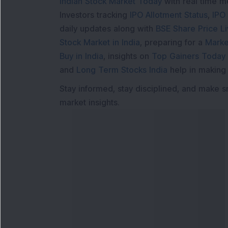
Indian Stock Market Today
with real time 
Investors tracking
IPO Allotment Status
,
IPO
daily updates along with
BSE Share Price L
Stock Market in India
, preparing for a
Marke
Buy in India
, insights on
Top Gainers Today 
and
Long Term Stocks India
help in making
Stay informed, stay disciplined, and make s
market insights.