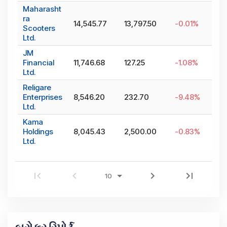
Maharasht
ra
14,545.77
13,797.50
-0.01
%
Scooters
Ltd.
JM
Financial
11,746.68
127.25
-1.08
%
Ltd.
Religare
Enterprises
8,546.20
232.70
-9.48
%
Ltd.
Kama
Holdings
8,045.43
2,500.00
-0.83
%
Ltd.