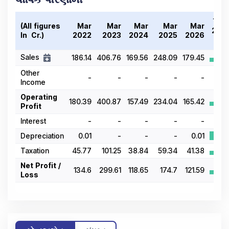
Tre
(All figures
Mar
Mar
Mar
Mar
Mar
202
In ₹ Cr.)
2022
2023
2024
2025
2026
Sales
186.14
406.76
169.56
248.09
179.45
Other
-
-
-
-
-
Income
Operating
180.39
400.87
157.49
234.04
165.42
Profit
Interest
-
-
-
-
-
Depreciation
0.01
-
-
-
0.01
Taxation
45.77
101.25
38.84
59.34
41.38
Net Profit /
134.6
299.61
118.65
174.7
121.59
Loss