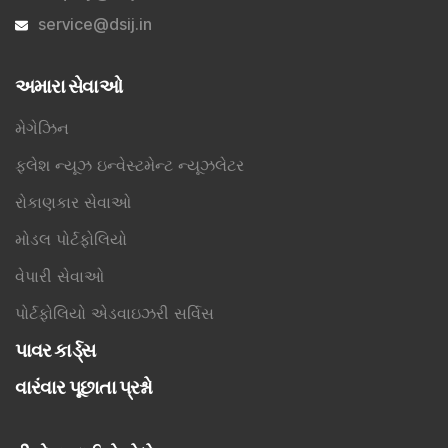
service@dsij.in
અમારા સેવાઓ
મેગેઝિન
ફ્લેશ ન્યૂઝ ઇન્વેસ્ટમેન્ટ ન્યૂઝલેટર
રોકાણકાર સેવાઓ
મોડલ પોર્ટફોલિયો
વેપારી સેવાઓ
પોર્ટફોલિયો એડવાઇઝરી સર્વિસ
પાવર કાર્ડ્સ
વારંવાર પૂછાતા પ્રશ્નો