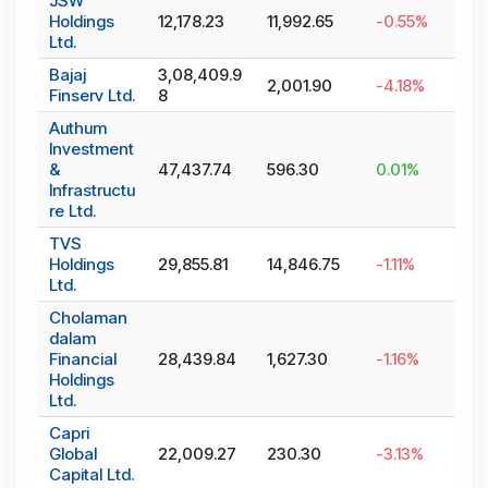
JSW
Holdings
12,178.23
11,992.65
-0.55
%
Ltd.
Bajaj
3,08,409.9
2,001.90
-4.18
%
Finserv Ltd.
8
Authum
Investment
&
47,437.74
596.30
0.01
%
Infrastructu
re Ltd.
TVS
Holdings
29,855.81
14,846.75
-1.11
%
Ltd.
Cholaman
dalam
Financial
28,439.84
1,627.30
-1.16
%
Holdings
Ltd.
Capri
Global
22,009.27
230.30
-3.13
%
Capital Ltd.