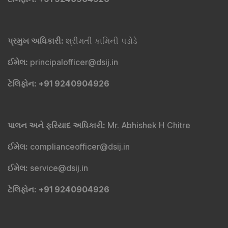
પ્રમુખ અધિકારી
:
શ્રીમતી કામિની પડોડે
ઈમેલ
:
principalofficer@dsij.in
ટેલિફોન
: +91 9240904926
પાલન અને ફરિયાદ અધિકારી
:
Mr. Abhishek H Chitre
ઈમેલ
:
complianceofficer@dsij.in
ઈમેલ
:
service@dsij.in
ટેલિફોન
: +91 9240904926