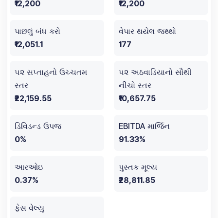
₹12,200
₹12,200
પાછલું બંધ કરો
વેપાર થયેલ જથ્થો
₹12,051.1
177
૫૨ સપ્તાહનો ઉચ્ચતમ
૫૨ અઠવાડિયાનો સૌથી
સ્તર
નીચો સ્તર
₹22,159.55
₹10,657.75
ડિવિડન્ડ ઉપજ
EBITDA માર્જિન
0%
91.33%
આરઓઇ
પુસ્તક મૂલ્ય
0.37%
₹28,811.85
ફેસ વેલ્યુ