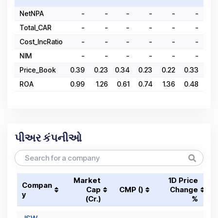
NetNPA
-
-
-
-
-
-
Total_CAR
-
-
-
-
-
-
Cost_IncRatio
-
-
-
-
-
-
NIM
-
-
-
-
-
-
Price_Book
0.39
0.23
0.34
0.23
0.22
0.33
0.8
ROA
0.99
1.26
0.61
0.74
1.36
0.48
0.5
પીઅર કંપનીઓ
Market
1D Price
Compan
Cap
CMP (₹)
Change
y
(₹Cr.)
%