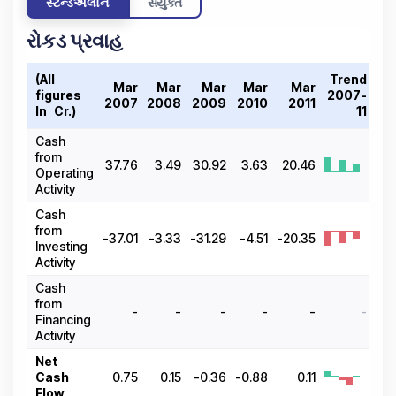
સ્ટેન્ડઅલોન
સંયુક્ત
રોકડ પ્રવાહ
(All
Trend
Mar
Mar
Mar
Mar
Mar
figures
2007-
2007
2008
2009
2010
2011
In ₹ Cr.)
11
Cash
from
37.76
3.49
30.92
3.63
20.46
Operating
Activity
Cash
from
-37.01
-3.33
-31.29
-4.51
-20.35
Investing
Activity
Cash
from
-
-
-
-
-
-
Financing
Activity
Net
Cash
0.75
0.15
-0.36
-0.88
0.11
Flow