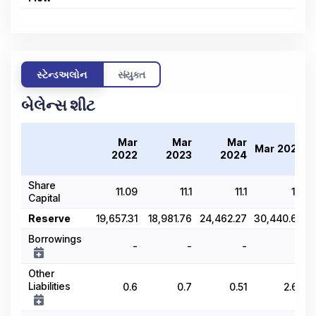
સ્ટેન્ડઅલોન
સંયુક્ત
બેલેન્સ શીટ
Mar
Mar
Mar
Mar 2025
2022
2023
2024
Share
11.09
11.1
11.1
11.1
Capital
Reserve
19,657.31
18,981.76
24,462.27
30,440.67
3
Borrowings
-
-
-
-
Other
Liabilities
0.6
0.7
0.51
2.62