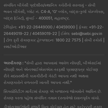
સંબંધિત બીકેસી પ્રદેશીય/સ્થાનિક કચેરીનો સરનામું - સેબી
ભવન બીકેસી, પ્લોટ નં. C4-A, 'G' બ્લોક, બાંદ્રા-કુર્લા કોમ્પ્લેક્સ,
બાંદ્રા (ઈસ્ટ), મુંબઈ - 400051, મહારાષ્ટ્ર.
ટેલિફોન
: +91-22-26449000 / 40459000 |
ફેક્સ
: +91-22-
26449019-22 / 40459019-22 |
ઈમેલ
: sebi@sebi.gov.in
|
ટોલ ફ્રી રોકાણકાર હેલ્પલાઇન
: 1800 22 7575 |
સેબી સ્કોર્સ
|
સ્માર્ટઓડીઆર
અસ્વીકરણ
:
"
સેબી દ્વારા આપવામાં આવેલ નોંધણી, બીએસઈમાં
નોંધણી અને એનઆઈએસએમ તરફથી પ્રમાણપત્ર કોઈપણ
રીતે મધ્યસ્થીની કામગીરીની ગેરંટી આપતા નથી અથવા
રોકાણકારોને વળતરની ખાતરી આપતા નથી.
"
સિક્યોરિટીઝ માર્કેટમાં રોકાણ એ બજારના જોખમોને આધિન છે.
રોકાણ કરતા પહેલા સંબંધિત તમામ દસ્તાવેજો ધ્યાનપૂર્વક વાંચો.
ડીએસઆઈજેની મંજૂરી વિના કોઈપણ હેતુ માટે કન્ટેન્ટની નકલ