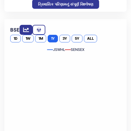
ત્રિમાસિક પરિણામનું સંપૂર્ણ વિશ્લેષણ
BSE
1D
1W
1M
1Y
3Y
5Y
ALL
JSWHL
SENSEX