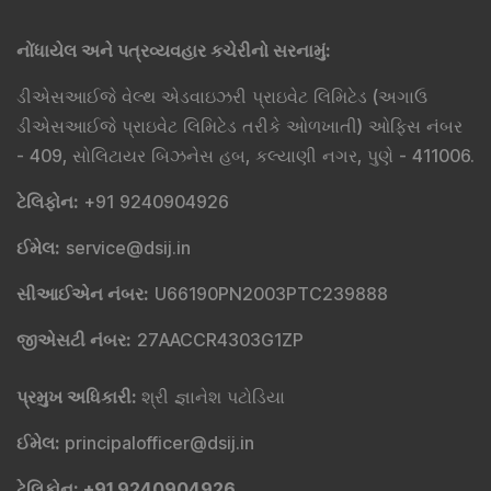
નોંધાયેલ અને પત્રવ્યવહાર કચેરીનો સરનામું
:
ડીએસઆઈજે વેલ્થ એડવાઇઝરી પ્રાઇવેટ લિમિટેડ (અગાઉ
ડીએસઆઈજે પ્રાઇવેટ લિમિટેડ તરીકે ઓળખાતી) ઓફિસ નંબર
- 409, સોલિટાયર બિઝનેસ હબ, કલ્યાણી નગર, પુણે - 411006.
ટેલિફોન
:
+91 9240904926
ઈમેલ
:
service@dsij.in
સીઆઈએન નંબર
:
U66190PN2003PTC239888
જીએસટી નંબર
:
27AACCR4303G1ZP
પ્રમુખ અધિકારી
:
શ્રી જ્ઞાનેશ પટોડિયા
ઈમેલ
:
principalofficer@dsij.in
ટેલિફોન
: +91 9240904926