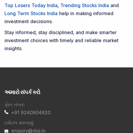
Top Losers Today India
,
Trending Stocks India
and
Long Term Stocks India
help in making informed
investment decisions.
Stay informed, stay disciplined, and make smarter
investment choices with timely and reliable market
insights.
અમારો સંપર્ક કરો
ફોન નંબર
:
+91 9240904920
ઇમેઇલ સરનામું
:
enquiry@dsij.in