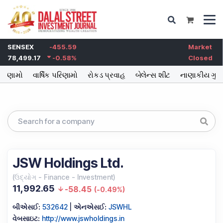
SENSEX
-455.59
Market
78,499.17
-0.58
%
Closed
પરિણામો
વાર્ષિક પરિણામો
રોકડ પ્રવાહ
બેલેન્સ શીટ
નાણાકીય ગુણો
JSW Holdings Ltd.
(
ઉદ્યોગ
-
Finance - Investment
)
11,992.65
-58.45
(
-0.49%
)
બીએસઈ:
532642
|
એનએસઈ:
JSWHL
વેબસાઇટ:
http://www.jswholdings.in