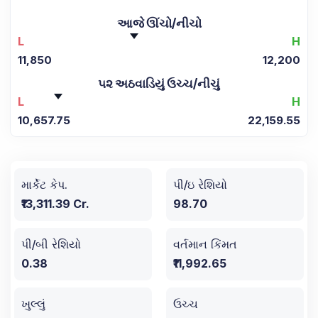
આજે ઊંચો/નીચો
L
H
11,850
12,200
૫૨ અઠવાડિયું ઉચ્ચ/નીચું
L
H
10,657.75
22,159.55
માર્કેટ કેપ.
પી/ઇ રેશિયો
₹13,311.39 Cr.
98.70
પી/બી રેશિયો
વર્તમાન કિંમત
0.38
₹11,992.65
ખુલ્લું
ઉચ્ચ