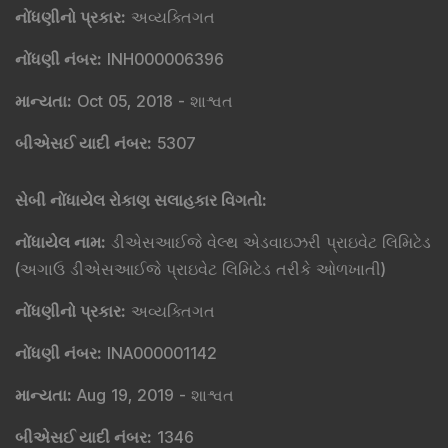
નોંધણીનો પ્રકાર
:
અવ્યક્તિગત
નોંધણી નંબર
:
INH000006396
માન્યતા
:
Oct 05, 2018 -
શાશ્વત
બીએસઈ યાદી નંબર
:
5307
સેબી નોંધાયેલ રોકાણ સલાહકાર વિગતો
:
નોંધાયેલ નામ
:
ડીએસઆઈજે વેલ્થ એડવાઇઝરી પ્રાઇવેટ લિમિટેડ
(અગાઉ ડીએસઆઈજે પ્રાઇવેટ લિમિટેડ તરીકે ઓળખાતી)
નોંધણીનો પ્રકાર
:
અવ્યક્તિગત
નોંધણી નંબર
:
INA000001142
માન્યતા
:
Aug 19, 2019 -
શાશ્વત
બીએસઈ યાદી નંબર
:
1346