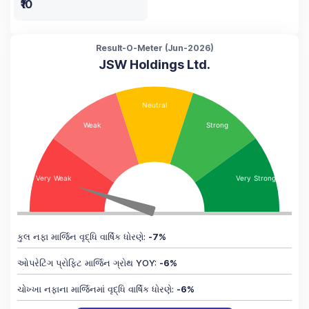
₹10
Result-O-Meter (
Jun-2026
)
JSW Holdings Ltd.
કુલ નફા માર્જિન વૃદ્ધિ વાર્ષિક ધોરણે
:
-7
%
ઓપરેટિંગ પ્રોફિટ માર્જિન ગ્રોથ YOY
:
-6
%
ચોખ્ખા નફાના માર્જિનમાં વૃદ્ધિ વાર્ષિક ધોરણે
:
-6
%