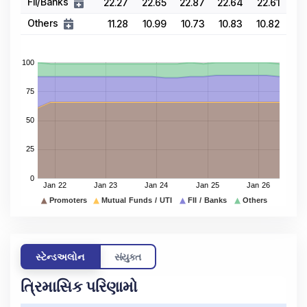
FII/Banks
22.27
22.65
22.87
22.64
22.61
Others
11.28
10.99
10.73
10.83
10.82
સ્ટેન્ડઅલોન
સંયુક્ત
ત્રિમાસિક પરિણામો