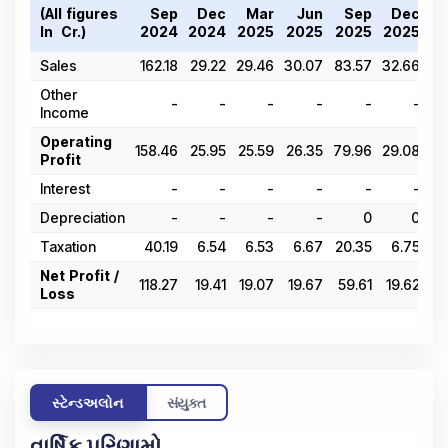
(All figures
Sep
Dec
Mar
Jun
Sep
Dec
In ₹ Cr.)
2024
2024
2025
2025
2025
2025
2
Sales
162.18
29.22
29.46
30.07
83.57
32.66
3
Other
-
-
-
-
-
-
Income
Operating
158.46
25.95
25.59
26.35
79.96
29.08
30
Profit
Interest
-
-
-
-
-
-
Depreciation
-
-
-
-
0
0
Taxation
40.19
6.54
6.53
6.67
20.35
6.75
Net Profit /
118.27
19.41
19.07
19.67
59.61
19.62
22
Loss
સ્ટેન્ડઅલોન
સંયુક્ત
વાર્ષિક પરિણામો