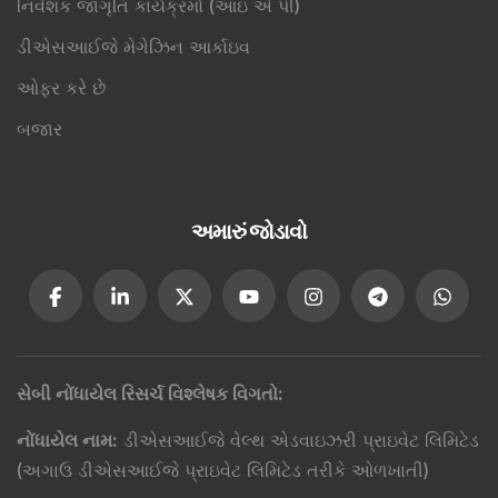
નિવેશક જાગૃતિ કાર્યક્રમો (આઇ એ પી)
ડીએસઆઈજે મેગેઝિન આર્કાઇવ
ઓફર કરે છે
બજાર
અમારું જોડાવો
સેબી નોંધાયેલ રિસર્ચ વિશ્લેષક વિગતો
:
નોંધાયેલ નામ
:
ડીએસઆઈજે વેલ્થ એડવાઇઝરી પ્રાઇવેટ લિમિટેડ
(અગાઉ ડીએસઆઈજે પ્રાઇવેટ લિમિટેડ તરીકે ઓળખાતી)