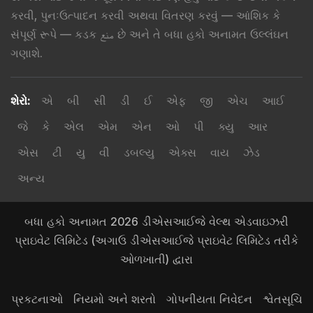
કરવી, પુનઃઉત્પાદન કરવી અથવા વિતરણ કરવું — આંશિક કે
સંપૂર્ણ રૂપે — કડક منع છે અને તે બધા હકો અનામત ઉલ્લંઘન
ગણાશે.
શેરો
:
એ
બી
સી
ડી
ઈ
એફ
જી
એચ
આઈ
જે
કે
એલ
એમ
એન
ઓ
પી
ક્યુ
આર
એસ
ટી
યુ
વી
ડબલ્યુ
એક્સ
વાય
ઝેડ
અન્ય
બધા હકો અનામત 2026 ડીએસઆઈજે વેલ્થ એડવાઇઝરી
પ્રાઇવેટ લિમિટેડ (અગાઉ ડીએસઆઈજે પ્રાઇવેટ લિમિટેડ તરીકે
ઓળખાતી) દ્વારા
પ્રકટનાઓ
નિયમો અને શરતો
ગોપનીયતા નિવેદન
શ્વેતસૂચિ