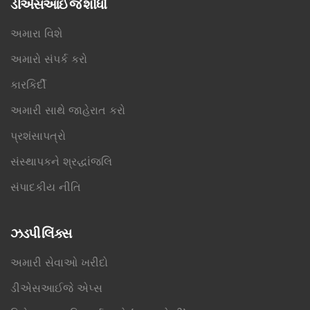
ડીએસઆઈજે શોધો
અમારા વિશે
અમારો સંપર્ક કરો
કારકિર્દી
અમારી સાથે જાહેરાત કરો
પ્રશંસાપત્રો
સંસ્થાપકને શ્રદ્ધાંજલિ
સંપાદકીય નીતિ
ઝડપી લિંક્સ
અમારી સેવાઓ ખરીદો
ડીએસઆઈજે એપ્સ