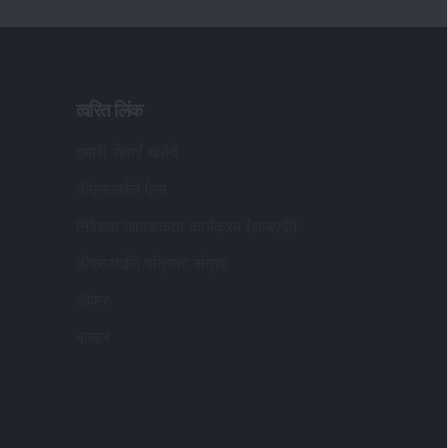
निवेशक जागरूकता कार्यक्रम (आयएपी)
डीएसआईजे पत्रिका संग्रह
ऑफर
बाजार
ीकृत और पत्राचार कार्यालय का पता
:
सआईजे वेल्थ एडवाइजरी प्राइवेट लिमिटेड (पूर्व में