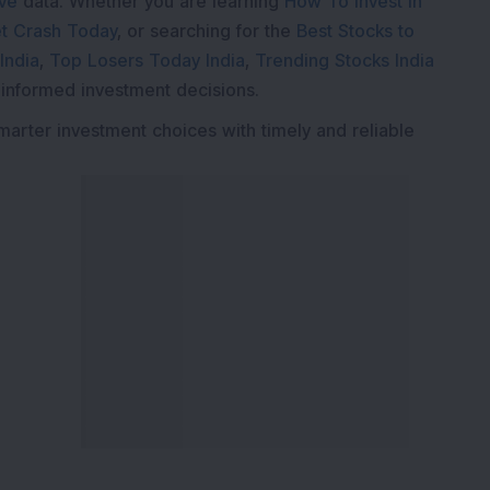
ive
data. Whether you are learning
How To Invest in
t Crash Today
, or searching for the
Best Stocks to
India
,
Top Losers Today India
,
Trending Stocks India
 informed investment decisions.
marter investment choices with timely and reliable
वाएं
डीएसआईजे एक्सप्लोर करें
हमारे बारे में
यूज़ इन्वेस्टमेंट न्यूज़लैटर
हमसे संपर्क करें