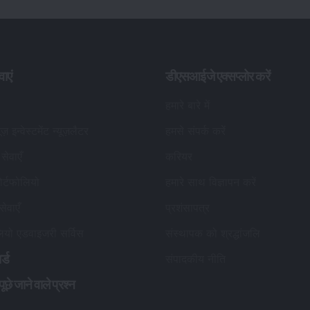
सेवाएँ
करियर
र्टफोलियो
हमारे साथ विज्ञापन करें
सेवाएँ
प्रशंसापत्र
लियो एडवाइजरी सर्विस
संस्थापक को श्रद्धांजलि
र्ड
संपादकीय नीति
छे जाने वाले प्रश्न
हमसे जुड़ें
सेबी पंजीकृत निवेश सलाहकार विवरण
:
पंज
ड
पंजीकृत नाम
:
डीएसआईजे वेल्थ एडवाइजरी प्राइवेट लिमिटेड
डीए