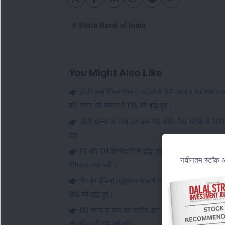
State Bank of India
You Might Also Like
छोटी-कैप रियल एस्टेट स्टॉक ने 52-सप्ताह का नया उच्च
की; शेयर की कीमत में 11% की वृद्धि हुई।
डॉली खन्ना के पास इस कम पीई छोटे-कैप स्टॉक में 1.0
बढ़ा
FII और DII हिस्सेदारी में वृद्धि: इस पावर स्टॉक ने 300
नवीनतम स्टॉक अन
गीगावाट तक बढ़ी।
निप्पॉन इंडिया म्यूचुअल फंड ने मल्टीबैगर स्मॉल-कैप 
6% की वृद्धि हुई।
60 रुपये से कम का स्टॉक: इस स्मॉल-कैप AI स्टॉक को व
की कीमत में 5% की वृद्धि