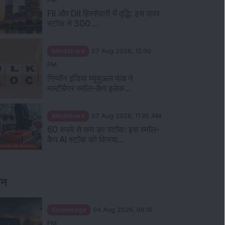
FII और DII हिस्सेदारी में वृद्धि: इस पावर
स्टॉक ने 300 ...
Mindshare
07 Aug 2026, 12:00
PM
निप्पॉन इंडिया म्यूचुअल फंड ने
मल्टीबैगर स्मॉल-कैप इलेक...
Mindshare
07 Aug 2026, 11:30 AM
60 रुपये से कम का स्टॉक: इस स्मॉल-
कैप AI स्टॉक को विजया...
ञान
Knowledge
04 Aug 2026, 06:16
PM