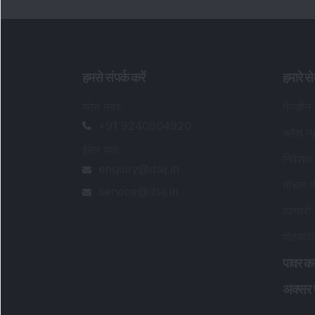
ईमेल पता
:
निवेशक 
enquiry@dsij.in
मॉडल पो
service@dsij.in
व्यापारी 
पोर्टफो
पावर का
अक्सर पू
सेबी पंजीकृत अनुसंधान विश्लेषक विवरण
:
पंजीकृत नाम
:
डीएसआईजे वेल्थ एडवाइजरी प्राइवेट लिमिटे