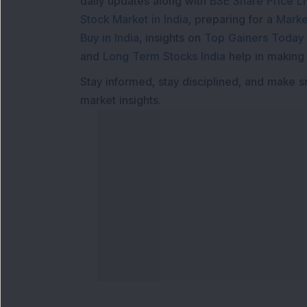
daily updates along with
BSE Share Price L
Stock Market in India
, preparing for a
Marke
Buy in India
, insights on
Top Gainers Today 
and
Long Term Stocks India
help in making
Stay informed, stay disciplined, and make s
market insights.
हमसे संपर्क करें
हमारे से
फोन नंबर
:
मैगज़ीन
+91 9240904920
फ़्लैश न्