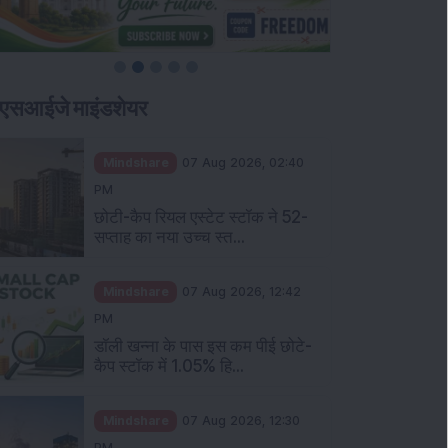
एसआईजे माइंडशेयर
Mindshare
07 Aug 2026, 02:40
PM
छोटी-कैप रियल एस्टेट स्टॉक ने 52-
सप्ताह का नया उच्च स्त...
Mindshare
07 Aug 2026, 12:42
PM
डॉली खन्ना के पास इस कम पीई छोटे-
कैप स्टॉक में 1.05% हि...
Mindshare
07 Aug 2026, 12:30
PM