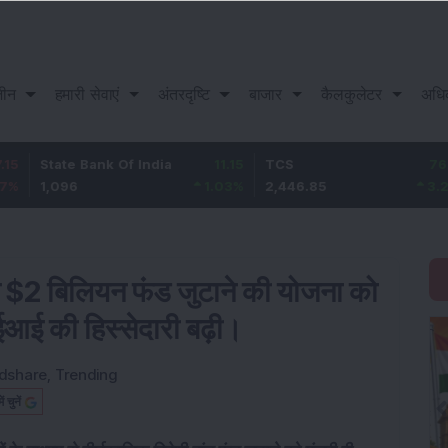
़ीन
हमारी सेवाएं
अंतरदृष्टि
बाजार
कैलकुलेटर
अधि
ate Bank Of India
11.15
TCS
76.85
Ba
096
1.03
%
2,446.85
3.24
%
1,
 ने $2 बिलियन फंड जुटाने की योजना को
आईआई की हिस्सेदारी बढ़ी।
dshare
,
Trending
चुनें