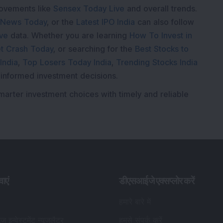
movements like
Sensex Today Live
and overall trends.
 News Today
, or the
Latest IPO India
can also follow
ive
data. Whether you are learning
How To Invest in
t Crash Today
, or searching for the
Best Stocks to
India
,
Top Losers Today India
,
Trending Stocks India
 informed investment decisions.
marter investment choices with timely and reliable
वाएं
डीएसआईजे एक्सप्लोर करें
हमारे बारे में
यूज़ इन्वेस्टमेंट न्यूज़लैटर
हमसे संपर्क करें