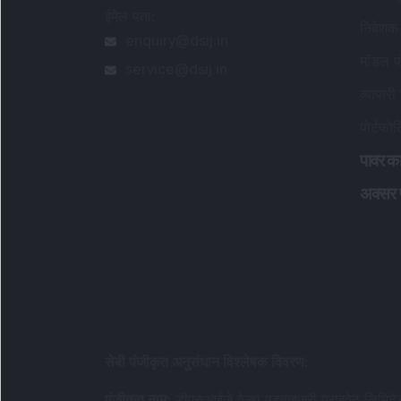
ईमेल पता
:
निवेशक 
enquiry@dsij.in
मॉडल पो
service@dsij.in
व्यापारी 
पोर्टफो
पावर का
अक्सर पू
सेबी पंजीकृत अनुसंधान विश्लेषक विवरण
:
पंजीकृत नाम
:
डीएसआईजे वेल्थ एडवाइजरी प्राइवेट लिमिटे