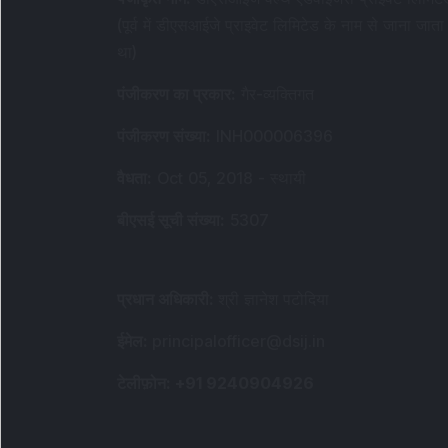
(पूर्व में डीएसआईजे प्राइवेट लिमिटेड के नाम से जाना जाता
था)
पंजीकरण का प्रकार
:
गैर-व्यक्तिगत
पंजीकरण संख्या
:
INH000006396
वैधता
:
Oct 05, 2018 -
स्थायी
बीएसई सूची संख्या
:
5307
प्रधान अधिकारी
:
श्री ज्ञानेश पटोदिया
ईमेल
:
principalofficer@dsij.in
टेलीफ़ोन
: +91 9240904926