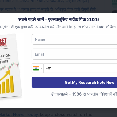
 1 मेगावाट की कैप्टिव सोलर पावर परियोजना पूरी की; विवरण देखें।
चर स्टॉक ने 1:1 बोनस इश्यू को मंजूरी दी; अधिकृत शेयर पूंजी दोगुनी होगी।
 को सिंहस्थ 2028 परियोजना के लिए पश्चिम रेलवे से 12,12,64,565
सबसे पहले जानें - एक्सक्लूसिव स्टॉक पिक 2026
ुशंसा की एक मुफ़्त कॉपी डाउनलोड करें और जानें कि हमारा शोध स्मार्ट निवेश को कैसे
ो मिला लगातार चौथा निर्यात ऑर्डर; एफआईआई हिस्सेदारी बढ़ी।
ading...
Get My Research Note Now
डीएसआईजे - 1986 से भारतीय निवेशकों की स
Market News Today
, keep a close watch on the