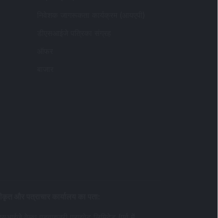
निवेशक जागरूकता कार्यक्रम (आयएपी)
डीएसआईजे पत्रिका संग्रह
ऑफर
बाजार
ीकृत और पत्राचार कार्यालय का पता
:
सआईजे वेल्थ एडवाइजरी प्राइवेट लिमिटेड (पूर्व में