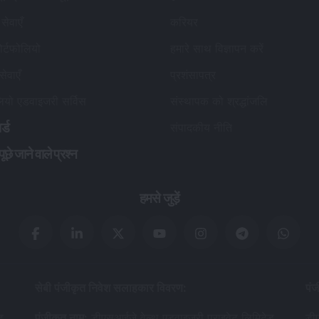
सेवाएँ
करियर
र्टफोलियो
हमारे साथ विज्ञापन करें
सेवाएँ
प्रशंसापत्र
लियो एडवाइजरी सर्विस
संस्थापक को श्रद्धांजलि
र्ड
संपादकीय नीति
छे जाने वाले प्रश्न
हमसे जुड़ें
सेबी पंजीकृत निवेश सलाहकार विवरण
:
पंज
ड
पंजीकृत नाम
:
डीएसआईजे वेल्थ एडवाइजरी प्राइवेट लिमिटेड
डीए