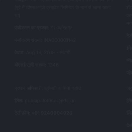
(पूर्व में डीएसआईजे प्राइवेट लिमिटेड के नाम से जाना जाता
डी
था)
का
नग
पंजीकरण का प्रकार
:
गैर-व्यक्तिगत
टेल
पंजीकरण संख्या
:
INA000001142
ईम
वैधता
:
Aug 19, 2019 -
स्थायी
सी
बीएसई सूची संख्या
:
1346
जी
प्रधान अधिकारी
:
श्रीमती कामिनी पडोडे
अन
ईमेल
:
principalofficer@dsij.in
ईम
टेलीफ़ोन
: +91 9240904926
ईम
टेल