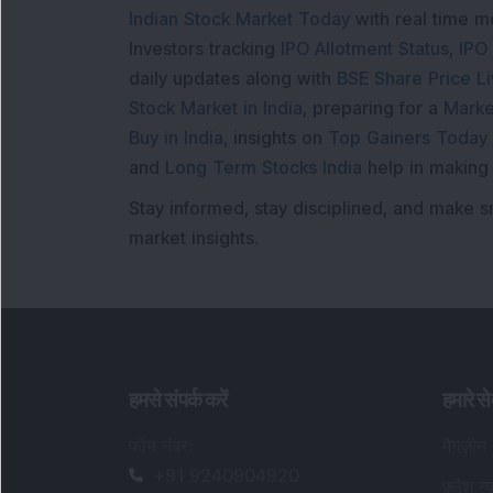
Indian Stock Market Today
with real time 
Investors tracking
IPO Allotment Status
,
IPO
daily updates along with
BSE Share Price L
Stock Market in India
, preparing for a
Marke
Buy in India
, insights on
Top Gainers Today 
and
Long Term Stocks India
help in making
Stay informed, stay disciplined, and make s
market insights.
हमसे संपर्क करें
हमारे से
फोन नंबर
:
मैगज़ीन
+91 9240904920
फ़्लैश न्