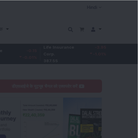
क
Life Insurance
-3.95
-0.15
Larsen & Toubro
Corp.
-1.01
%
-0.01
%
4,050
387.55
डीएसआईजे के यूट्यूब चैनल को एक्सप्लोर करें