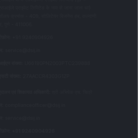
एसआईजे प्राइवेट लिमिटेड के नाम से जाना जाता था)
र्यालय क्रमांक - 409, सोलिटेयर बिजनेस हब, कल्याणी
र, पुणे - 411006.
ीफ़ोन
:
+91 9240904926
ेल
:
service@dsij.in
आईएन संख्या
:
U66190PN2003PTC239888
एसटी संख्या
:
27AACCR4303G1ZP
ुपालन एवं शिकायत अधिकारी
:
श्री अभिषेक एच. चित्रे
ेल
:
complianceofficer@dsij.in
ेल
:
service@dsij.in
ीफ़ोन
: +91 9240904926