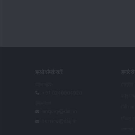
हमसे संपर्क करें
हमारे से
फोन नंबर
:
मैगज़ीन
+91 9240904920
फ़्लैश न्
ईमेल पता
:
निवेशक 
enquiry@dsij.in
मॉडल पो
service@dsij.in
व्यापारी 