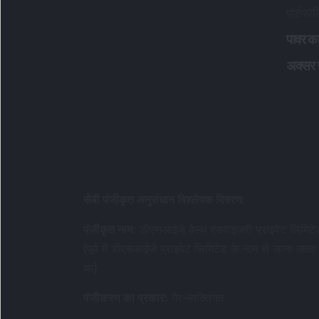
पोर्टफो
पावर का
अक्सर पू
सेबी पंजीकृत अनुसंधान विश्लेषक विवरण
:
पंजीकृत नाम
:
डीएसआईजे वेल्थ एडवाइजरी प्राइवेट लिमिटे
(पूर्व में डीएसआईजे प्राइवेट लिमिटेड के नाम से जाना जाता
था)
पंजीकरण का प्रकार
:
गैर-व्यक्तिगत