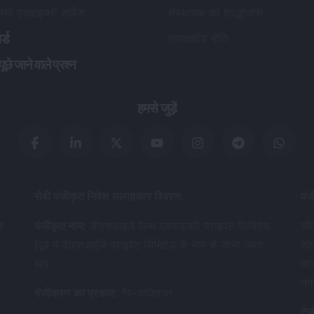
लियो एडवाइजरी सर्विस
संस्थापक को श्रद्धांजलि
र्ड
संपादकीय नीति
छे जाने वाले प्रश्न
हमसे जुड़ें
सेबी पंजीकृत निवेश सलाहकार विवरण
:
पंज
ड
पंजीकृत नाम
:
डीएसआईजे वेल्थ एडवाइजरी प्राइवेट लिमिटेड
डीए
(पूर्व में डीएसआईजे प्राइवेट लिमिटेड के नाम से जाना जाता
डी
था)
का
नग
पंजीकरण का प्रकार
:
गैर-व्यक्तिगत
टेल