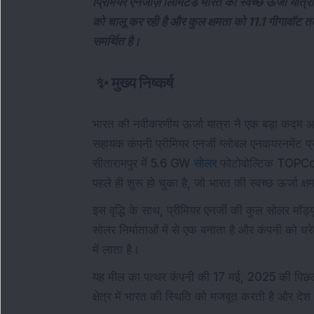
प्रिमियर एनर्जीज़ लिमिटेड भारत की स्वच्छ ऊर्जा यात्र
को चालू कर रही है और कुल क्षमता को 11.1 गीगावॉट तक 
समर्थित है।
✨
मुख्य निष्कर्ष
भारत की नवीकरणीय ऊर्जा यात्रा ने एक बड़ा कदम आगे ब
सहायक कंपनी प्रीमियर एनर्जी ग्लोबल एनवायरनमेंट प्रा
सीतारामपुर में 5.6 GW
सोलर
फोटोवोल्टिक TOPCon म
पहले ही शुरू हो चुका है, जो भारत की स्वच्छ ऊर्जा क्षम
इस वृद्धि के साथ, प्रीमियर एनर्जी की कुल सोलर मॉड
सोलर निर्माताओं में से एक बनाता है और कंपनी को घरेल
में लाता है।
यह मील का पत्थर कंपनी की 17 मई, 2025 की पिछली
क्षेत्र में भारत की स्थिति को मजबूत करती है और देश क