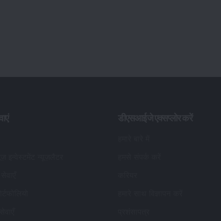
वाएं
डीएसआईजे एक्सप्लोर करें
हमारे बारे में
यूज़ इन्वेस्टमेंट न्यूज़लैटर
हमसे संपर्क करें
सेवाएँ
करियर
र्टफोलियो
हमारे साथ विज्ञापन करें
सेवाएँ
प्रशंसापत्र