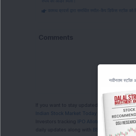
रुपये का ऑर्डर मिला।
कामथ ब्रदर्स द्वारा समर्थित स्मॉल-कैप डिफेंस स्टॉक क
Comments
L
नवीनतम स्टॉक अन
If you want to stay updated with the
Share 
Indian Stock Market Today
with real time 
Investors tracking
IPO Allotment Status
,
IPO
daily updates along with
BSE Share Price L