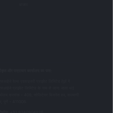
बाजार
ीकृत और पत्राचार कार्यालय का पता
:
सआईजे वेल्थ एडवाइजरी प्राइवेट लिमिटेड (पूर्व में
एसआईजे प्राइवेट लिमिटेड के नाम से जाना जाता था)
र्यालय क्रमांक - 409, सोलिटेयर बिजनेस हब, कल्याणी
र, पुणे - 411006.
ीफ़ोन
:
+91 9240904926