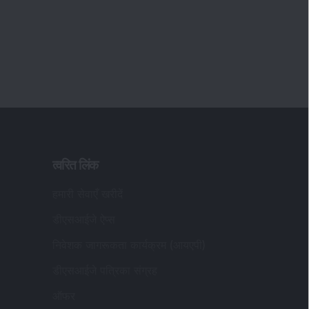
त्वरित लिंक
हमारी सेवाएँ खरीदें
डीएसआईजे ऐप्स
निवेशक जागरूकता कार्यक्रम (आयएपी)
डीएसआईजे पत्रिका संग्रह
ऑफर