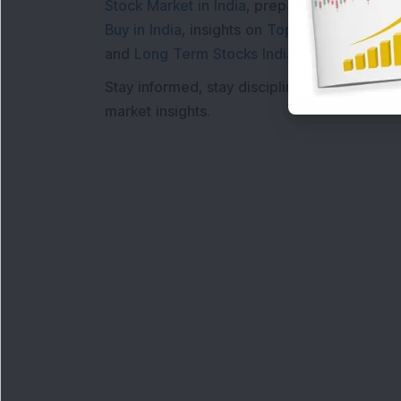
Stock Market in India
, preparing for a
Marke
Buy in India
, insights on
Top Gainers Today 
and
Long Term Stocks India
help in making
Stay informed, stay disciplined, and make s
market insights.