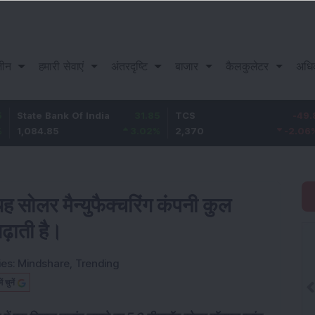
़ीन
हमारी सेवाएं
अंतरदृष्टि
बाजार
कैलकुलेटर
अधि
e Bank Of India
31.85
TCS
-49.8
Baj
84.85
3.02
%
2,370
-2.06
%
1,14
ह सोलर मैन्युफैक्चरिंग कंपनी कुल
़ाती है।
ies:
Mindshare
,
Trending
चुनें