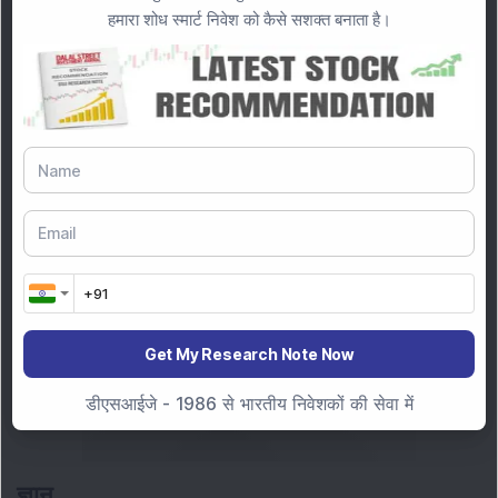
हमारा शोध स्मार्ट निवेश को कैसे सशक्त बनाता है।
Get My Research Note Now
डीएसआईजे - 1986 से भारतीय निवेशकों की सेवा में
ज्ञान