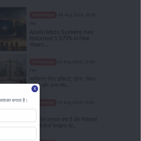
Knowledge
04 Aug 2026, 06:16
PM
Apollo Micro Systems Has
Returned 3,075% in Five
Years:...
Knowledge
01 Aug 2026, 12:00
PM
व्यक्तिगत वित्त: इक्विटी, सोना, रियल
एस्टेट और अन्य संप...
X
 सशक्त बनाता है।
Knowledge
01 Aug 2026, 11:00
AM
पुट कॉल अनुपात क्या है और निवेशकों
को इसे कैसे समझना चा...