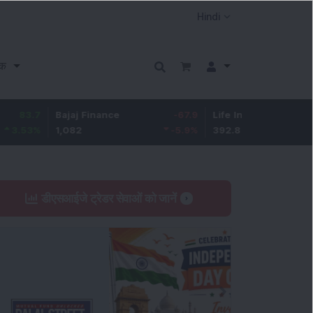
क
Bajaj Finance
-67.9
Life Insurance Corp.
5.2
1,082
-5.9
%
392.8
1.35
डीएसआईजे ट्रेडर सेवाओं को जानें