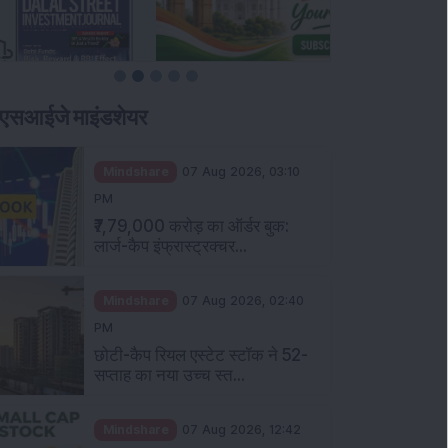
एसआईजे माइंडशेयर
Mindshare
07 Aug 2026, 03:10
PM
₹7,79,000 करोड़ का ऑर्डर बुक:
लार्ज-कैप इंफ्रास्ट्रक्चर...
Mindshare
07 Aug 2026, 02:40
PM
छोटी-कैप रियल एस्टेट स्टॉक ने 52-
सप्ताह का नया उच्च स्त...
Mindshare
07 Aug 2026, 12:42