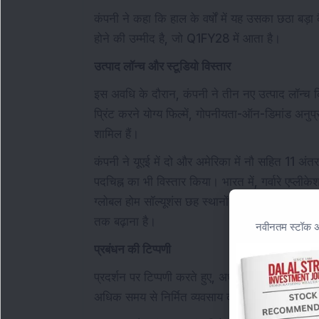
कंपनी ने कहा कि हाल के वर्षों में यह उसका छठा बड़ा
होने की उम्मीद है, जो Q1FY28 में आता है।
उत्पाद लॉन्च और स्टूडियो विस्तार
इस अवधि के दौरान, कंपनी ने तीन नए उत्पाद लॉन्च क
प्रिंट करने योग्य फिल्में, गोपनीयता-ऑन-डिमांड अनुप
शामिल हैं।
कंपनी ने यूएई में दो और अमेरिका में नौ सहित 11 अंतर
पदचिह्न का भी विस्तार किया। भारत में, गर्वारे एप्
ग्लोबल होम सॉल्यूशंस छह स्थानों तक पहुंच गया। कं
तक बढ़ाना है।
नवीनतम स्टॉक अन
प्रबंधन की टिप्पणी
प्रदर्शन पर टिप्पणी करते हुए, अध्यक्ष और प्रबंध निद
अधिक समय से निर्मित व्यवसाय की लचीलापन और रणनीत