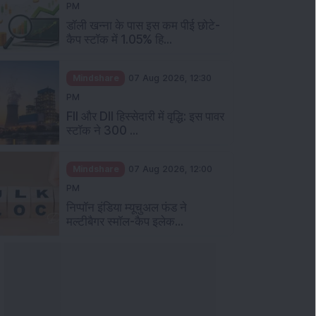
PM
डॉली खन्ना के पास इस कम पीई छोटे-
कैप स्टॉक में 1.05% हि...
Mindshare
07 Aug 2026, 12:30
PM
FII और DII हिस्सेदारी में वृद्धि: इस पावर
स्टॉक ने 300 ...
Mindshare
07 Aug 2026, 12:00
PM
निप्पॉन इंडिया म्यूचुअल फंड ने
मल्टीबैगर स्मॉल-कैप इलेक...