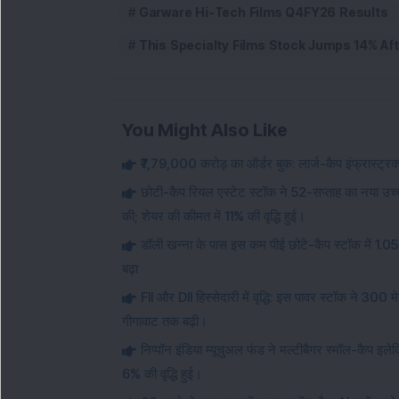
Garware Hi-Tech Films Q4FY26 Results
This Specialty Films Stock Jumps 14% Aft
You Might Also Like
₹7,79,000 करोड़ का ऑर्डर बुक: लार्ज-कैप इंफ्रास्ट्
छोटी-कैप रियल एस्टेट स्टॉक ने 52-सप्ताह का नया उच्च
की; शेयर की कीमत में 11% की वृद्धि हुई।
डॉली खन्ना के पास इस कम पीई छोटे-कैप स्टॉक में 1.0
बढ़ा
FII और DII हिस्सेदारी में वृद्धि: इस पावर स्टॉक ने 300
गीगावाट तक बढ़ी।
निप्पॉन इंडिया म्यूचुअल फंड ने मल्टीबैगर स्मॉल-कैप 
6% की वृद्धि हुई।