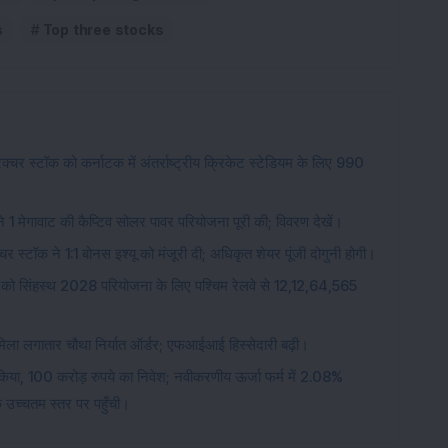
s
Top three stocks
चर स्टॉक को कर्नाटक में अंतर्राष्ट्रीय क्रिकेट स्टेडियम के लिए 990
 1 मेगावाट की कैप्टिव सोलर पावर परियोजना पूरी की; विवरण देखें।
चर स्टॉक ने 1:1 बोनस इश्यू को मंजूरी दी; अधिकृत शेयर पूंजी दोगुनी होगी।
 को सिंहस्थ 2028 परियोजना के लिए पश्चिम रेलवे से 12,12,64,565
ो मिला लगातार चौथा निर्यात ऑर्डर; एफआईआई हिस्सेदारी बढ़ी।
र किया, 100 करोड़ रुपये का निवेश; नवीकरणीय ऊर्जा फर्म में 2.08%
 उच्चतम स्तर पर पहुँची।
ज्