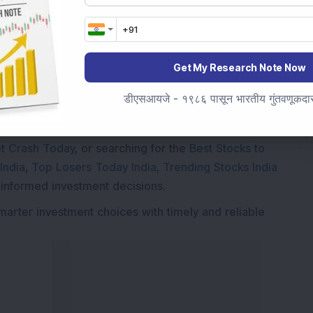
Get My Research Note Now
Market News Today
, keep a close watch on the
movements like
Sensex Today Live
and overall trends.
डीएसआयजे - १९८६ पासून भारतीय गुंतवणूकदारां
 News Today
, or the
Latest IPO India
can also follow
ive
data. Whether you are learning
How To Invest in
t Crash Today
, or searching for the
Best Stocks to
India
,
Top Losers Today India
,
Trending Stocks India
 informed investment decisions.
marter investment choices with timely and reliable