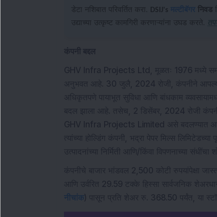
डेटा नशिबात परिवर्तित करा.
DSIJ's
मल्टीबॅगर
निवड
व
उद्याच्या उत्कृष्ट कामगिरी करणाऱ्यांना उघड करते.
तप
कंपनी बद्दल
GHV Infra Projects Ltd, मूळतः 1976 मध्ये समावि
अनुभवत आहे. 30 जुलै, 2024 रोजी, कंपनीने आपल्या
अधिकृतपणे पायाभूत सुविधा आणि बांधकाम व्यवसायामध्ये 
बदल झाला आहे. तसेच, 2 डिसेंबर, 2024 रोजी कंपनीच
GHV Infra Projects Limited असे बदलण्यात आले, ज्य
त्यांच्या होल्डिंग कंपनी, भद्रा पेपर मिल्स लिमिटेड
उत्पादनांच्या निर्मिती आणि/किंवा विपणनाच्या संधींचा
कंपनीचे बाजार भांडवल 2,500 कोटी रुपयांपेक्षा जास्त
आणि उर्वरित 29.59 टक्के हिस्सा सार्वजनिक शेअरधार
नीचांक
) पासून प्रति शेअर रु. 368.50 पर्यंत, या स्