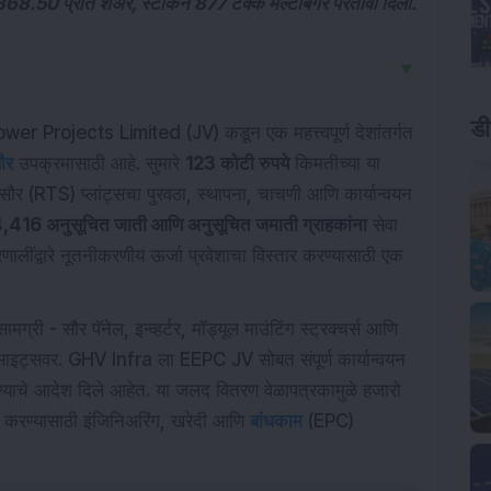
368.50 प्रति शेअर, स्टॉकने 877 टक्के मल्टीबॅगर परतावा दिला.
▼
ड
 Projects Limited (JV) कडून एक महत्त्वपूर्ण देशांतर्गत
ौर
उपक्रमासाठी आहे. सुमारे
123 कोटी रुपये
किमतीच्या या
ौर (RTS) प्लांट्सचा पुरवठा, स्थापना, चाचणी आणि कार्यान्वयन
,416 अनुसूचित जाती आणि अनुसूचित जमाती ग्राहकांना
सेवा
णालींद्वारे नूतनीकरणीय ऊर्जा प्रवेशाचा विस्तार करण्यासाठी एक
मग्री - सौर पॅनेल, इन्व्हर्टर, मॉड्यूल माउंटिंग स्ट्रक्चर्स आणि
ा साइट्सवर. GHV Infra ला EEPC JV सोबत संपूर्ण कार्यान्वयन
ण्याचे आदेश दिले आहेत. या जलद वितरण वेळापत्रकामुळे हजारो
रित करण्यासाठी इंजिनिअरिंग, खरेदी आणि
बांधकाम
(EPC)