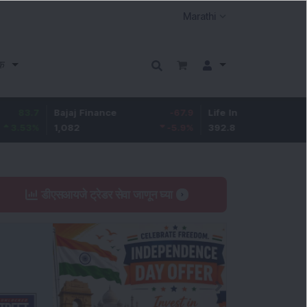
क
Bajaj Finance
-67.9
Life Insurance Corp.
5.25
1,082
-5.9
%
392.8
1.35
%
डीएसआयजे ट्रेडर सेवा जाणून घ्या