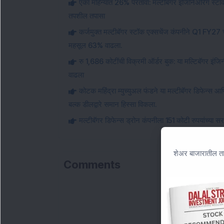
एका महिन्यात 26% परतावा: मल्टीबॅगर इंजिनिअरिंग स
तपशील तपासा
कर्जमुक्त मल्टीबॅगर स्टॉक एक्सचेंज कंपनीने Q1 FY27
महसूल 63% वाढला.
रु 1,686 कोटींची विक्रमी ऑर्डर बुक: या मल्टिबॅगर इ
वाढला
कोटक महिंद्रा म्युच्युअल फंडने या मल्टीबॅगर डिफेन्स आ
बल्क डीलद्वारे समान हिस्सा विकला.
मल्टीबॅगर डिफेन्स ड्रोन कंपनीला 151 कोटी रुपयांच्या सर
शेअर बाजारातील ता
Comments