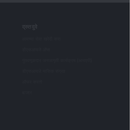
द्रुत दुवे
आमच्या सेवा खरेदी करा
डीएसआयजे अ‍ॅप्स
गुंतवणूकदार जनजागृती कार्यक्रम (आयएपी)
डीएसआयजे मासिक संग्रह
ऑफर करतो
बाजार