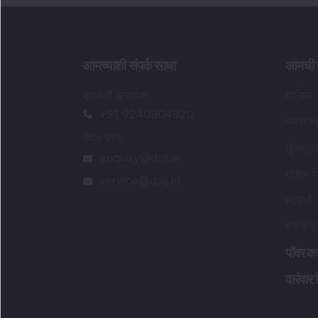
आमच्याशी संपर्क साधा
आमची स
दूरध्वनी क्रमांक
:
मासिक
+91 9240904920
फ्लॅश न्य
ईमेल पत्ता
:
गुंतवणू
enquiry@dsij.in
मॉडेल प
service@dsij.in
व्यापारी
पोर्टफो
पॉवर का
वारंवार 