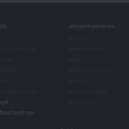
ेवा
डीएसआयजे एक्सप्लोर करा
आमच्याबद्दल
ूज इन्व्हेस्टमेंट वृत्तपत्र
आमच्याशी संपर्क साधा
कदार सेवा
करिअर
ोर्टफोलिओ
आमच्यासोबत जाहिरात करा
 सेवा
प्रशस्तिपत्र
लिओ ऍडव्हायजरी सर्व्हिस
संस्थापकांना श्रद्धांजली
र्ड्स
संपादकीय धोरण
विचारले जाणारे प्रश्न