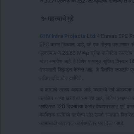
रु 37.71 प्रति शेअर (52 आठवड्यांचा नीचांक) ते रु 
✨
महत्त्वाचे मुद्दे
GHV Infra Projects Ltd
ने Enmas EPC Power
EPC करार मिळवला आहे, जो एक मोठ्या प्रमाणावर
स
प्रकल्पामध्ये 28.83 MWp ग्रीड-कनेक्टेड रूफटॉप स
यांचा समावेश आहे. हे विशेष पायाभूत सुविधा विस्तार
14
देण्यासाठी डिझाइन केलेले आहे, जे वितरित रूफटॉप प्र
लक्षित दृष्टिकोन दर्शविते.
या कामाचे स्वरूप व्यापक आहे, ज्यामध्ये सर्व आवश्यक सा
केबलिंग - च्या खरेदीचा समावेश आहे, विविध स्थापन
प्रक्रिया
120 दिवसांच्या
कठोर वेळापत्रकात पूर्ण कर
वैयक्तिक घरांमध्ये कार्यक्षम सौर ऊर्जा समाधान वित
कामांसाठी आवश्यक कार्यक्षमतेवर भर दिला जातो.