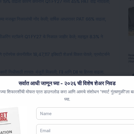
्टॉक 19% वाढला कारण कंपनीने Q1 FY27 मध्ये 45% PAT वाढ नोंदवली;
 च्या मजबूत निकालांची नोंद केली; वार्षिक आधारावर PAT 66% वाढला,
ंजिनीअरिंग स्टॉकने Q1 FY27 चे निकाल जाहीर केले; महसूल 8.3% ने
णि एरोस्पेस कंपनीतील 18,47,117 इक्विटी शेअर्स विकत घेतले; प्रमोटर्सने
कारी निधीसाठी तत्त्वतः मंजुरी मिळाली; FII आणि DII चा हिस्सा वाढला.
सर्वात आधी जाणून घ्या - २०२६ ची विशेष शेअर निवड
ज्या शिफारशींची मोफत प्रत डाउनलोड करा आणि आमचे संशोधन 'स्मार्ट गुंतवणुकी'ला बळ 
घ्या.
Loading...