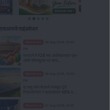
ीएसआयजे माइंडशेअर
Mindshare
08 Aug 2026, 03:00
PM
भारताने FY28 च्या अर्थसंकल्पात एक-
अंकी सीमाशुल्क दर साध...
Mindshare
08 Aug 2026, 02:00
PM
या लघु-कॅप शेअरने मजबूत Q1
निकालांनंतर 1 आठवड्यात 68% व...
Mindshare
07 Aug 2026, 03:10