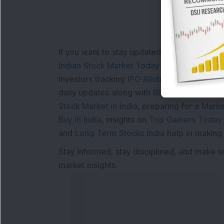
If you want to stay updated with the
Share 
Indian Stock Market Today
with real time 
Investors tracking
IPO Allotment Status
,
IPO
daily updates along with
BSE Share Price L
Stock Market in India
, preparing for a
Marke
Buy in India
, insights on
Top Gainers Today 
and
Long Term Stocks India
help in making
Stay informed, stay disciplined, and make s
market insights.