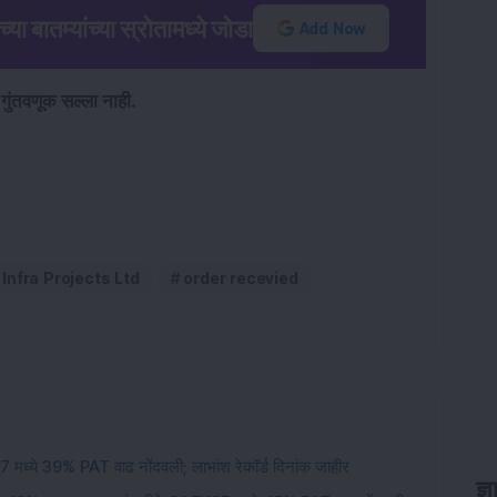
बातम्यांच्या स्रोतामध्ये जोडा
Add Now
 गुंतवणूक सल्ला नाही.
Infra Projects Ltd
order recevied
 मध्ये 39% PAT वाढ नोंदवली; लाभांश रेकॉर्ड दिनांक जाहीर
ज्