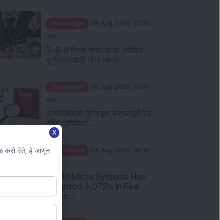
Knowledge
08 Aug 2026, 12:00
PM
3-6-9 नियम स्पष्ट केला: आर्थिक
सुरक्षिततेसाठी योग्य आपत...
Knowledge
08 Aug 2026, 10:00
AM
आयपीओमध्ये गुंतवणूक करण्यापूर्वी रेड
हेरिंग प्रॉस्पेक्ट...
X
कसे देते, हे जाणून
Knowledge
04 Aug 2026, 06:16
PM
Apollo Micro Systems Has
Returned 3,075% in Five
Years:...