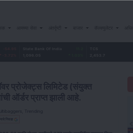
सिक
आमच्या सेवा
अंतर्दृष्टी
बाजार
कॅल्क्युलेटर
अधि
State Bank Of India
11.2
TCS
83.7
1,096.05
1.03
%
2,453.7
3.53
%
र प्रोजेक्ट्स लिमिटेड (संयुक्त
ची ऑर्डर प्राप्त झाली आहे.
ltibaggers
,
Trending
यजे निवडा