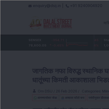
enquiry@dsij.in |
+91 9240904920
मा
-3.3
SENSEX
ICICI Bank
-354.71
-35.45
State Bank 
-0.45
%
78,600.05
1,441.5
-0.45
%
-2.4
%
1,093.05
जागतिक नफा विरुद्ध स्थानिक घसर
धातूंच्या किमती आकाशाला भि
Om DSIJ
/
26 Feb 2026
/
Categories:
Min
आमच्यासोबत जोडा
आम्हाला फॉलो करा
पसंतीनुसार डीएसआ