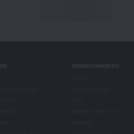
ूज इन्व्हेस्टमेंट वृत्तपत्र
आमच्याशी संपर्क साधा
कदार सेवा
करिअर
ोर्टफोलिओ
आमच्यासोबत जाहिरात करा
 सेवा
प्रशस्तिपत्र
लिओ ऍडव्हायजरी सर्व्हिस
संस्थापकांना श्रद्धांजली
र्ड्स
संपादकीय धोरण
विचारले जाणारे प्रश्न
आमच्याशी संपर्क साधा
सेबी नोंदणीकृत गुंतवणूक सल्लागार तपशील
:
नों