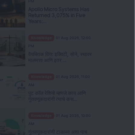
PM
Apollo Micro Systems Has
Returned 3,075% in Five
Years:...
Knowledge
01 Aug 2026, 12:00
PM
वैयक्तिक वित्त: इक्विटी, सोने, स्थावर
मालमत्ता आणि इतर ...
Knowledge
01 Aug 2026, 11:00
AM
पुट कॉल रेशियो म्हणजे काय आणि
गुंतवणूकदारांनी त्याचे कस...
Knowledge
01 Aug 2026, 10:00
AM
गुंतवणूकदारांनी टाळाव्या अशा पाच