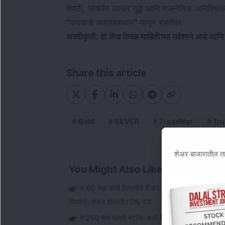
शेवटी, जोपर्यंत व्यापार युद्धे आणि राजनैतिक अनिश्च
"वादळाचे आश्रयस्थान" म्हणून राहतील.
अस्वीकृती: हा लेख केवळ माहितीच्या उद्देशाने आहे आणि
Share this article
Gold
SILVER
TradeWar
Tru
शेअर बाजारातील ता
You Might Also Like
रु 60 पेक्षा कमी किमतीचे शेअर: या स्मॉल-कॅप एआय स्ट
मिळाली; शेअर किमतीत 5% वाढ
रु 250 च्या खाली स्टॉक: कमी PE डेअरी स्टॉकने चीज उत