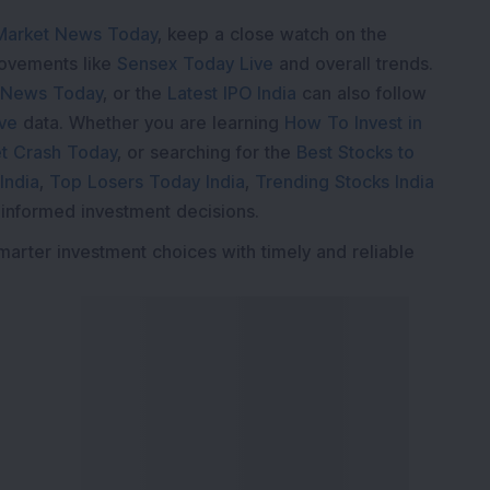
Market News Today
, keep a close watch on the
movements like
Sensex Today Live
and overall trends.
 News Today
, or the
Latest IPO India
can also follow
ive
data. Whether you are learning
How To Invest in
t Crash Today
, or searching for the
Best Stocks to
India
,
Top Losers Today India
,
Trending Stocks India
 informed investment decisions.
marter investment choices with timely and reliable
ेवा
डीएसआयजे एक्सप्लोर करा
आमच्याबद्दल