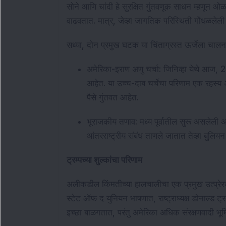
सोने आणि चांदी हे सुरक्षित गुंतवणूक साधन म्हणून ओळ
वाढवतात. मात्र, जेव्हा जागतिक परिस्थिती गोंधळलेली
सध्या, दोन प्रमुख घटक या चिंताग्रस्त ऊर्जेला चाल
अमेरिका-इराण अणु चर्चा: जिनिव्हा येथे आज, 26 फे
आहेत. या उच्च-दाब चर्चेचा परिणाम एक रहस्य असल्
पैसे गुंतवत आहेत.
भूराजकीय तणाव: मध्य पूर्वातील सुरू असलेली 
आंतरराष्ट्रीय संबंध ताणले जातात तेव्हा बुलिय
ट्रम्पच्या शुल्कांचा परिणाम
अलीकडील किंमतीच्या हालचालीचा एक प्रमुख उत्प्रेरक
स्टेट ऑफ द युनियन भाषणात, राष्ट्राध्यक्ष डोनाल्ड ट
इच्छा बाळगतात, परंतु अमेरिका अधिक संरक्षणवादी 