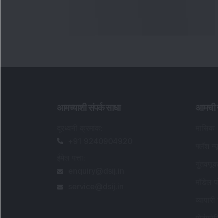
+91 9240904920
फ्लॅश न्य
ईमेल पत्ता
:
गुंतवणू
enquiry@dsij.in
मॉडेल प
service@dsij.in
व्यापारी
पोर्टफो
पॉवर का
वारंवार 
सेबी नोंदणीकृत संशोधन विश्लेषक तपशील
: