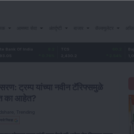
सिक
आमच्या सेवा
अंतर्दृष्टी
बाजार
कॅल्क्युलेटर
अधि
Of India
8.2
TCS
60.2
Bajaj Finan
0.76
%
2,430.2
2.54
%
1,093.2
ण: ट्रम्प यांच्या नवीन टॅरिफ्समुळे
डत का आहेत?
dshare
,
Trending
यजे निवडा