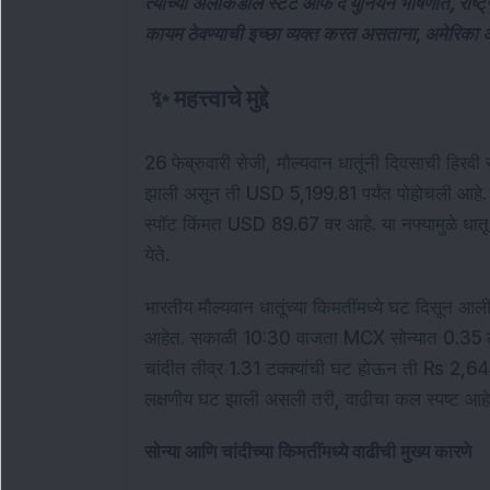
त्याच्या अलीकडील स्टेट ऑफ द युनियन भाषणात, राष्ट्राध
कायम ठेवण्याची इच्छा व्यक्त करत असताना, अमेरिका
✨
महत्त्वाचे मुद्दे
26 फेब्रुवारी रोजी, मौल्यवान धातूंनी दिवसाची हिरवी 
झाली असून ती USD 5,199.81 पर्यंत पोहोचली आहे. त
स्पॉट किंमत USD 89.67 वर आहे. या नफ्यामुळे धातू 
येते.
भारतीय मौल्यवान धातूंच्या किमतींमध्ये घट दिसून आ
आहेत. सकाळी 10:30 वाजता MCX सोन्यात 0.35 ट
चांदीत तीव्र 1.31 टक्क्यांची घट होऊन ती Rs 2,64,
लक्षणीय घट झाली असली तरी, वाढीचा कल स्पष्ट आहे:
सोन्या आणि चांदीच्या किमतींमध्ये वाढीची मुख्य कारणे