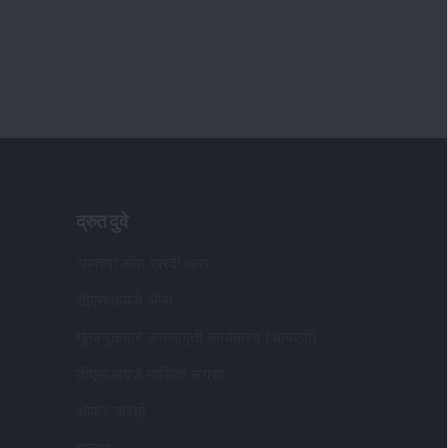
डीएसआयजे अ‍ॅप्स
गुंतवणूकदार जनजागृती कार्यक्रम (आयएपी)
डीएसआयजे मासिक संग्रह
ऑफर करतो
बाजार
दणीकृत व पत्रव्यवहार कार्यालयाचा पत्ता
: