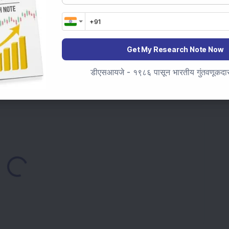
अर्सची जास्त मागणी होती ते आहेत:
Get My Research Note Now
्रास्ट्रक्चर स्टॉक कर्नाटकमध्ये आंतरराष्ट्रीय क्रिकेट स्टेडियमसाठी
डीएसआयजे - १९८६ पासून भारतीय गुंतवणूकदारां
गावॅट कॅप्टिव्ह सोलर पॉवर प्रोजेक्ट पूर्ण केला; तपशील बघा
ading...