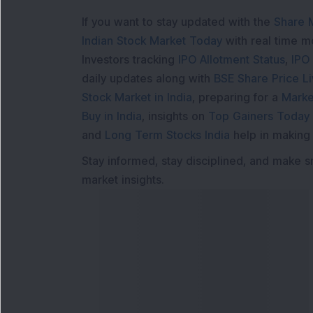
If you want to stay updated with the
Share 
Indian Stock Market Today
with real time 
Investors tracking
IPO Allotment Status
,
IPO
daily updates along with
BSE Share Price L
Stock Market in India
, preparing for a
Marke
Buy in India
, insights on
Top Gainers Today 
and
Long Term Stocks India
help in making
Stay informed, stay disciplined, and make s
market insights.
आमच्याशी संपर्क साधा
आमची स
दूरध्वनी क्रमांक
:
मासिक