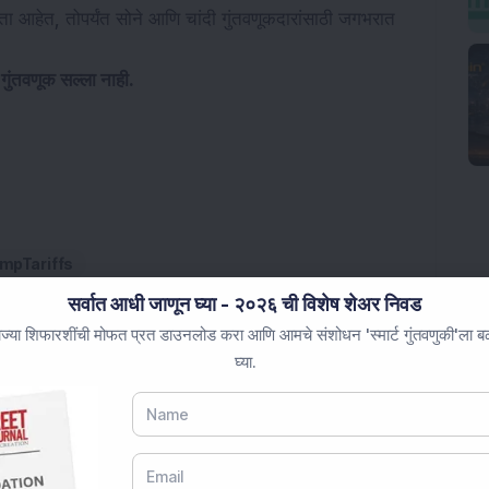
ितता आहेत, तोपर्यंत सोने आणि चांदी गुंतवणूकदारांसाठी जगभरात
 गुंतवणूक सल्ला नाही.
mpTariffs
सर्वात आधी जाणून घ्या - २०२६ ची विशेष शेअर निवड
ज्या शिफारशींची मोफत प्रत डाउनलोड करा आणि आमचे संशोधन 'स्मार्ट गुंतवणुकी'ला बळ 
घ्या.
ॉकला विजयआनंद ट्रॅव्हल्सकडून 3 वर्षांची ग्राहक अनुभवाची जबाबदारी
्पादन क्षमता 120 मेट्रिक टन/दिवसापर्यंत वाढवली; संचालक मंडळाने रु