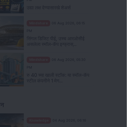
उद्या लक्ष देण्यासारखे शेअर्स
Mindshare
06 Aug 2026, 06:15
PM
सिंगल डिजिट पीई, उच्च आरओसीई
असलेला स्मॉल-कॅप इन्फ्रास्...
Mindshare
06 Aug 2026, 05:30
PM
रु 40 च्या खाली स्टॉक: या स्मॉल-कॅप
स्टील कंपनीने 1 मेग...
ञान
Knowledge
04 Aug 2026, 06:16