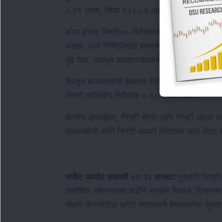
०.२९ टक्के, किंवा २२६.८४ अंकांनी वाढून ७९,३४३.
कोल इंडिया निफ्टी५० निर्देशांकातील तिसरा सर्वोच्च
वाढला. उर्जा निर्मितीसाठी वापरल्या जाणाऱ्या कोळशाच्या
पुढे गेला, ज्यामुळे काउंटरभोवतीचा भावना समर्थन मिळा
विस्तृत बाजारपेठांनी बेंचमार्क निर्देशांकांना मागे टाक
निफ्टी स्मॉलकॅप निर्देशांक ०.६८ टक्के वाढला.
क्षेत्रीय आघाडीवर, निफ्टी मेटल आणि निफ्टी ऑइल आणि गॅ
एफएमसीजी आणि निफ्टी आयटी निर्देशांक लाल रंगात व्
मार्केट अपडेट सकाळी ०९:२८ वाजता: 
गुरुवारी निफ्ट
जागतिक समभागांच्या वाढीने समर्थन मिळाले. रिलायन्स 
मोठ्या कंपन्यांतील खरेदी स्वारस्याने बेंचमार्क्सला सुरु