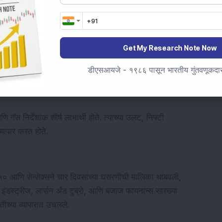
०३ वर होता.
 लाभार्थी म्हणून उदयास आला, सत्रादरम्यान जवळपास ४ टक्के 
 किमती वाढल्यामुळे सुरू असलेल्या यू.एस.-इराण युद्धामुळे स्टॉक 
Get My Research Note Now
ले. 
डीएसआयजे - १९८६ पासून भारतीय गुंतवणूकदारां
ले. निफ्टी मिडकॅप निर्देशांक ०.७८ टक्के वर व्यापार करत होता, तर 
स निर्देशांक शीर्ष लाभार्थी होते. त्याच्या उलट, निफ्टी 
यापार करत होते.
ी५० आणि सेन्सेक्सने चार दिवसांच्या घसरणीची मालिका थांबवली, 
इंडस्ट्रीज, लार्सन अँड टुब्रो, आणि बजाज फायनान्स सारख्या 
वातीच्या व्यापारात उचलले.