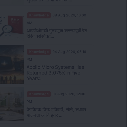
Knowledge
08 Aug 2026, 10:00
AM
आयपीओमध्ये गुंतवणूक करण्यापूर्वी रेड
हेरिंग प्रॉस्पेक्ट...
Knowledge
04 Aug 2026, 06:16
PM
Apollo Micro Systems Has
Returned 3,075% in Five
Years:...
Knowledge
01 Aug 2026, 12:00
PM
वैयक्तिक वित्त: इक्विटी, सोने, स्थावर
मालमत्ता आणि इतर ...