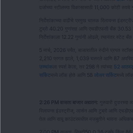
दर्जाच्या स्टीलच्या विकासासाठी 11,000 कोटी रुपये 
निर्देशांकाच्या वाढीचे प्रमुख चालक रिलायन्स इंडस्ट्र
टुब्रो 40.20 गुणांसह आणि एचडीएफसी बँक 30.53 ग
निर्देशांकाला 12.22 गुणांनी ओढले, त्यानंतर स्टेट ब
5 मार्च, 2026 पर्यंत, बाजारातील रुंदीने प्रगत स्टॉक
2,210 प्रगत झाले, 1,039 घसरले आणि 87 अपरिवर्तित 
उच्चांक
ला स्पर्श केला, तर 298 ने त्यांच्या 
52 आठवड्य
सर्किट
मध्ये लॉक होते आणि 58 
लोअर सर्किट
मध्ये लॉक
2:26 PM वाजता बाजार अद्यतन:
 गुरुवारी दुपारच्या व
रिलायन्स इंडस्ट्रीज, लार्सन आणि टुब्रो आणि एचडीएफसी 
तेल आणि वायू काउंटरमधील मजबुतीने भावना अधिकच
2:00 PM वाजता, निफ्टी50 0.36 टक्के किंवा 86.20 