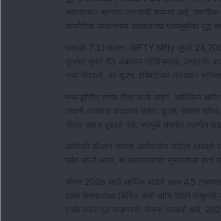
सकारात्मक सुरुवात करण्याची शक्यता आहे, जागतिक बाज
राजनैतिक प्रयत्नांच्या अहवालाच्या पार्श्वभूमीवर युद्ध सम
सकाळी 7:31 वाजता, GIFTY Nifty सुमारे 24,700 पातळ
तुलनेत सुमारे 63 अंकांच्या प्रीमियमसह, देशांतर्गत बा
नफा नोंदवला, तर यू.एस. इक्विटीजने तंत्रज्ञान स्टॉक्स
मध्य पूर्वेतील तणाव तीव्र झाले आहेत, अमेरिकेने आणि 
लष्करी कारवाया वाढवल्या आहेत. यू.एस. 
संरक्षण
 सचिव प
नौदल जहाज बुडवले गेले, ज्यामुळे संघर्षात लक्षणीय वा
अमेरिकी डॉलरने त्याच्या अलीकडील वाढीला थांबवले आह
पर्यंत खाली आला, या आठवड्याच्या सुरुवातीला स्पर्श के
चीनने 2026 साठी आर्थिक वाढीचे लक्ष्य 4.5 टक्क्यांपासून
टक्के विस्तारापेक्षा किंचित कमी आणि 1991 पासूनची सर्
टक्के बजेट तूट राखण्याची योजना आखली आहे, 2025 म