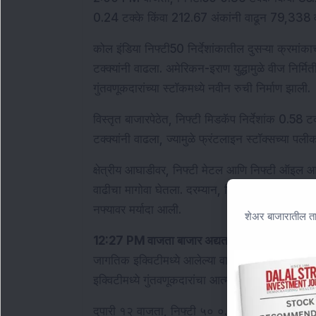
0.24 टक्के किंवा 212.67 अंकांनी वाढून 79,338 व
कोल इंडिया निफ्टी50 निर्देशांकातील दुसऱ्या क्रमा
टक्क्यांनी वाढला. अमेरिकन-इराण युद्धामुळे वीज निर्मि
गुंतवणूकदारांच्या स्टॉकमध्ये नवीन रुची निर्माण झाली. 
विस्तृत बाजारपेठेत, निफ्टी मिडकॅप निर्देशांक 0.58 टक
टक्क्यांनी वाढला, ज्यामुळे फ्रंटलाइन स्टॉक्सच्या पली
क्षेत्रीय आघाडीवर, निफ्टी मेटल आणि निफ्टी ऑइल आणि
वाढीचा मागोवा घेतला. दरम्यान, निफ्टी एफएमसीजी आणि 
नफ्यावर मर्यादा आली.
शेअर बाजारातील ता
12:27 PM वाजता बाजार अद्यतन: 
निफ्टी 50 आणि से
जागतिक इक्विटीमध्ये आलेल्या वाढीच्या मागोवा घेतला. 
इक्विटीमध्ये गुंतवणूकदारांचा आत्मविश्वास वाढवला.
दुपारी १२ वाजता, निफ्टी ५० ०.४६ टक्के, किंवा ११३