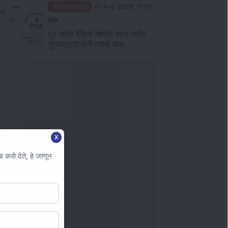
Knowledge
01 Aug 2026, 11:00
AM
पुट कॉल रेशियो म्हणजे काय आणि
गुंतवणूकदारांनी त्याचे कस...
X
कसे देते, हे जाणून