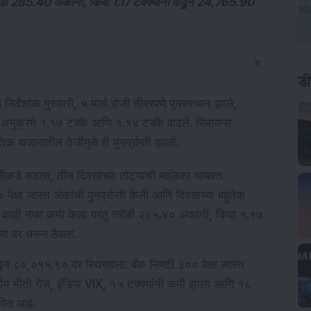
ीही 285.40 अंकांनी, किंवा 1.17 टक्क्यांनी वाढून 24,765.90
▼
ड
 निर्देशांक गुरुवारी, ५ मार्च रोजी तीव्रपणे पुनरुत्थान झाले, 
ले, अनुक्रमे १.१७ टक्के आणि १.१४ टक्के वाढले. रिलायन्स 
बाजारातील तेजीमुळे ही पुनर्प्राप्ती झाली.
े वाढला, तीन दिवसांच्या तोट्याची मालिका थांबवत. 
ेक्षा जास्त अंकांची पुनर्प्राप्ती केली आणि दिवसाच्या बहुतेक 
ने काही नफा कमी केला परंतु तरीही २८५.४० अंकांनी, किंवा १.१७ 
या वर धरून ठेवला.
ाढून ८०,०१५.९० वर स्थिरावला. बँक निफ्टी ३०० पेक्षा जास्त 
ीय भीती गेज, इंडिया VIX, १५ टक्क्यांनी कमी झाला आणि १८ 
वित आहे.