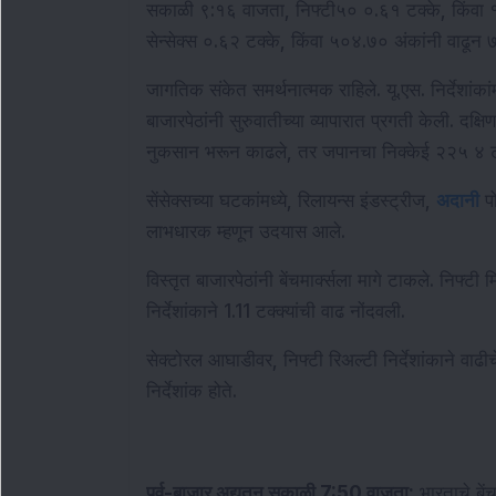
सकाळी ९:१६ वाजता, निफ्टी५० ०.६१ टक्के, किंवा १
सेन्सेक्स ०.६२ टक्के, किंवा ५०४.७० अंकांनी वाढून
जागतिक संकेत समर्थनात्मक राहिले. यू.एस. निर्देशांकांमध
बाजारपेठांनी सुरुवातीच्या व्यापारात प्रगती केली. दक
नुकसान भरून काढले, तर जपानचा निक्केई २२५ ४ टक
सेंसेक्सच्या घटकांमध्ये, रिलायन्स इंडस्ट्रीज, 
अदानी
 प
लाभधारक म्हणून उदयास आले.
विस्तृत बाजारपेठांनी बेंचमार्क्सला मागे टाकले. निफ्टी
निर्देशांकाने 1.11 टक्क्यांची वाढ नोंदवली.
सेक्टोरल आघाडीवर, निफ्टी रिअल्टी निर्देशांकाने वाढीच
निर्देशांक होते.
पूर्व-बाजार अद्यतन सकाळी 7:50 वाजता:
 भारताचे बें