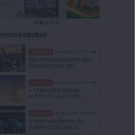
ीएसआयजे माइंडशेअर
Mindshare
10 Aug 2026, 11:30 AM
रॉयल जॉर्डनियन एअरलाइन्सने पुढील
पिढीच्या विमानचालन सॉफ...
Mindshare
10 Aug 2026, 11:00 AM
रु 1,946 कोटींची ऑर्डर बुक:
मल्टीबॅगर पॉवर उपकरण स्टॉक ...
Mindshare
10 Aug 2026, 10:30 AM
या नवरत्न सार्वजनिक क्षेत्रातील
उपक्रमाने 12.5% अंतिम ल...