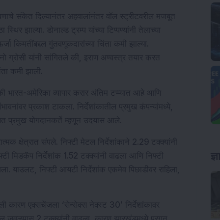
ुलेपणाचे संकेत दिल्यानंतर अहवालांनंतर वॉल स्ट्रीटवरील मजबूत 
स्थिर झाल्या. डोनाल्ड ट्रम्प यांच्या टिप्पण्यांनी तेलाच्या 
र्जा किमतींबद्दल गुंतवणूकदारांच्या चिंता कमी झाल्या. 
नो ग्रोसी यांनी सांगितले की, इराण अण्वस्त्र तयार करत 
िंता कमी झाली.
की भारत-अमेरिका व्यापार करार अंतिम टप्प्यात आहे आणि 
ावनांवर प्रकाश टाकला. निर्देशांकातील प्रमुख कंपन्यांमध्ये, 
सोबत प्रमुख योगदानकर्ते म्हणून उदयास आले.
्मक क्षेत्रात संपले. निफ्टी मेटल निर्देशांकाने 2.29 टक्क्यांनी 
ज्
टी मिडकॅप निर्देशांक 1.52 टक्क्यांनी वाढला आणि निफ्टी 
वला. याउलट, निफ्टी आयटी निर्देशांक एकमेव पिछाडीवर राहिला, 
ी कारण एक्सचेंजला ‘सेन्सेक्स नेक्स्ट 30’ निर्देशांकावर 
ील जवळपास 2 टक्क्यांनी वाढला, कारण झारखंडमध्ये प्रगत 