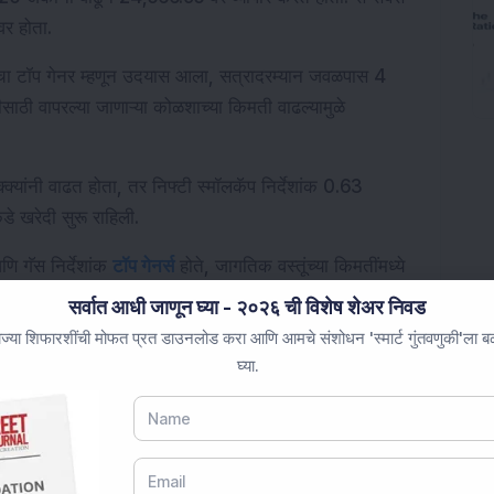
र होता.
ंकाचा टॉप गेनर म्हणून उदयास आला, सत्रादरम्यान जवळपास 4 
तीसाठी वापरल्या जाणाऱ्या कोळशाच्या किमती वाढल्यामुळे 
्क्यांनी वाढत होता, तर निफ्टी स्मॉलकॅप निर्देशांक 0.63 
कडे खरेदी सुरू राहिली.
 गॅस निर्देशांक 
टॉप गेनर्स
 होते, जागतिक वस्तूंच्या किमतींमध्ये 
निफ्टी आयटी निर्देशांक कमी व्यापार करत होते, ज्यामुळे एकूण 
सर्वात आधी जाणून घ्या - २०२६ ची विशेष शेअर निवड
ज्या शिफारशींची मोफत प्रत डाउनलोड करा आणि आमचे संशोधन 'स्मार्ट गुंतवणुकी'ला बळ 
घ्या.
न्सेक्सने गुरुवारी चार दिवसांच्या घसरणीची मालिका तोडली, 
परदेशी बाजारांमधून आलेल्या सकारात्मक संकेतांनी देशांतर्गत 
.०५ अंकांनी वाढून २४,५९३.५५ वर व्यापार करत होता. सेन्सेक्स 