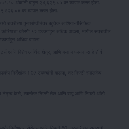
५१.८० अंकांनी वाढून २४,६२९.८५ वर व्यापार करत होता. 
 ७९,६२६.०४ वर व्यापार करत होता.
्ये रात्रीच्या पुनर्प्राप्तीनंतर बहुतेक आशिया-पॅसिफिक 
्षिण कोरियाचा कोस्पी १२ टक्क्यांहून अधिक वाढला, मागील सत्रातील 
्क्यांहून अधिक वाढला.
ोर्ट्स आणि विशेष आर्थिक क्षेत्र, आणि बजाज फायनान्स हे शीर्ष 
 मिडकॅप निर्देशांक 1.07 टक्क्यांनी वाढला, तर निफ्टी स्मॉलकॅप 
े नेतृत्व केले, त्यानंतर निफ्टी तेल आणि वायू आणि निफ्टी ऑटो 
चमार्क निर्देशांक, सेंसेक्स आणि निफ्टी 50, गुरुवारीच्या सत्राची 