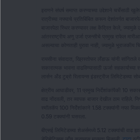
इराणने संघर्ष समाप्त करण्याच्या उद्देशाने चर्चेसाठी ख
रात्रीच्या नफ्याचे प्रतिबिंबित करून देशांतर्गत बाजारपेठा 
बाजारपेठा स्थिर करण्यावर लक्ष केंद्रित केले, ज्यामुळे ऊ
आंतरराष्ट्रीय अणु उर्जा एजन्सीचे प्रमुख राफेल मारीआ
असल्याचा कोणताही पुरावा नाही, ज्यामुळे भूराजकीय च
रायसीना संवादात, ख्रिस्तोफर लँडाऊ यांनी सांगितले 
सकारात्मक भावना वाढविण्यासाठी ऊर्जा सहकार्याच्या संभ
लार्सन अँड टुब्रो रिलायन्स इंडस्ट्रीज लिमिटेडच्या 
क्षेत्रीय आघाडीवर, 11 प्रमुख निर्देशांकांपैकी 10 सकारात
वाढ नोंदवली, तर व्यापक बाजार देखील ठाम राहिले. निफ्
स्मॉलकॅप 100 निर्देशांकाने 1.58 टक्क्यांनी नफा मिळ
0.59 टक्क्यांनी घसरला.
बीएसई लिमिटेडच्या शेअर्समध्ये 5.12 टक्क्यांची वाढ झाल
डेरिव्हेटिव्ह्स लाँच करण्यास मान्यता मिळाली. 
टाटा
 स्ट