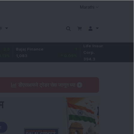
क
Life Insurance
1.5
ajaj Finance
1
Corp.
0.38
%
,083
0.09
%
394.3
डीएसआयजे ट्रेडर सेवा जाणून घ्या