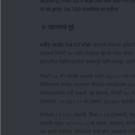
बंद होताना, निफ्टी 50 ने काही नफा कमी केला पण तर
वर बंद झाला, 24,700 पातळीच्या वर राहिला.
✨
महत्त्वाचे मुद्दे
मार्केट अपडेट 04:07 PM: 
भारताचे बेंचमार्क इक्विटी
ज्यामध्ये निफ्टी ५० आणि सेन्सेक्स हिरव्या रंगात संप
इंडस्ट्रीज लिमिटेडमधील नफ्यामुळे आणि मजबूत जागतिक 
निफ्टी ५० गॅप अपसह उघडला आणि २४,८०० च्या पलीकड
निर्देशांकाने मागील सत्राच्या नीचांकी पातळीवरून ४०० प
व्यापारादरम्यान गती राखली. बंद होताना, निफ्टी ५० 
टक्क्यांनी, २४,७६५.९० वर संपला, २४,७०० पातळीच्
सेन्सेक्स ८९९.७१ अंकांनी, किंवा १.१४ टक्क्यांनी, व
अंकांनी वाढून ५९,०५५.८५ वर संपला. दरम्यान, भारत
च्या खाली घसरला, अस्थिरता कमी होत असल्याचे दर्श