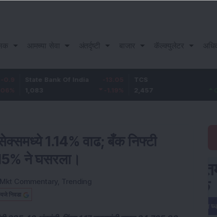
सिक
आमच्या सेवा
अंतर्दृष्टी
बाजार
कॅल्क्युलेटर
अधि
tate Bank Of India
-13.05
TCS
3.3
B
,083
-1.19
%
2,457
0.13
%
1
सेक्समध्ये 1.14% वाढ; बँक निफ्टी
 15% ने घसरला।
Mkt Commentary
,
Trending
यजे निवडा