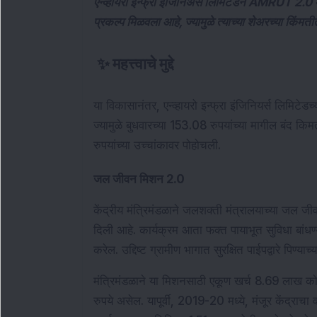
एन्व्हायरो इन्फ्रा इंजिनिअर्स लिमिटेडने AMRUT 2.0
प्रकल्प मिळवला आहे, ज्यामुळे त्याच्या शेअरच्या किंमत
✨
महत्त्वाचे मुद्दे
या विकासानंतर, एन्व्हायरो इन्फ्रा इंजिनियर्स लिमिटेडच
ज्यामुळे बुधवारच्या 153.08 रुपयांच्या मागील बंद कि
रुपयांच्या उच्चांकावर पोहोचली.
जल जीवन मिशन 2.0
केंद्रीय मंत्रिमंडळाने जलशक्ती मंत्रालयाच्या जल ज
दिली आहे. 
कार्यक्रम आता फक्त पायाभूत सुविधा बांधण्
करेल. उद्दिष्ट ग्रामीण भागात सुरक्षित पाईपद्वारे पिण्या
मंत्रिमंडळाने या मिशनसाठी एकूण खर्च 8.69 लाख कोट
रुपये असेल. यापूर्वी, 2019-20 मध्ये, मंजूर केंद्राच