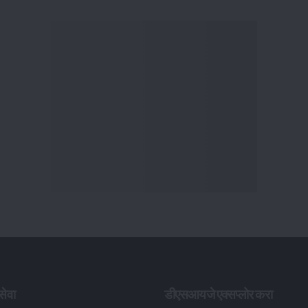
ेवा
डीएसआयजे एक्सप्लोर करा