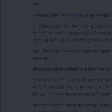
आहे. 
या आदेशाचा कंपनीच्या 
ऑर्डर बुक
साठी काय अर्थ आहे?
31 डिसेंबर 2026 पर्यंत, कंपनीकडे रु 3,092.6 कोट
मेगावॅट ग्रिड-कनेक्टेड, ग्राउंड-माउंटेड 
सौर
 ऊर्जा प्
देखील 31 डिसेंबर 2025 च्या ऑर्डर बुकमध्ये समाविष्
आता, बिहार अर्बन इन्फ्रास्ट्रक्चर डेव्हलपमेंट कॉर्पो
वाढले आहे.  
एन्व्हिरो इन्फ्रा इंजिनिअर्स लिमिटेडच्या शेअर किमतीचा क
१२ मार्च २०२६ रोजी, १०:१२ IST, एन्व्हायरो इन्फ्र
मागील बंद किंमत Rs १५३.०८ पेक्षा Rs १५.५५, किं
Rs १७०.०० च्या उच्चांकाला पोहोचला आणि सुरुवातीच
आजच्या नफ्यांनंतरही, वर्षाच्या सुरुवातीपासून परतावा