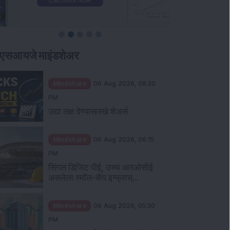
ीएसआयजे माइंडशेअर
Mindshare
06 Aug 2026, 08:30
PM
उद्या लक्ष देण्यासारखे शेअर्स
Mindshare
06 Aug 2026, 06:15
PM
सिंगल डिजिट पीई, उच्च आरओसीई
असलेला स्मॉल-कॅप इन्फ्रास्...
Mindshare
06 Aug 2026, 05:30
PM