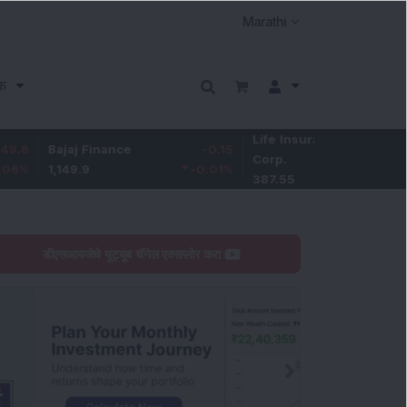
क
Life Insurance
-3.95
ajaj Finance
-0.15
Corp.
-1.01
%
,149.9
-0.01
%
387.55
डीएसआयजेचे यूट्यूब चॅनेल एक्सप्लोर करा