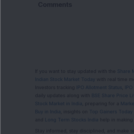
Comments
If you want to stay updated with the
Share 
Indian Stock Market Today
with real time 
Investors tracking
IPO Allotment Status
,
IPO
daily updates along with
BSE Share Price L
Stock Market in India
, preparing for a
Marke
Buy in India
, insights on
Top Gainers Today 
and
Long Term Stocks India
help in making
Stay informed, stay disciplined, and make s