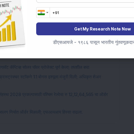
EPC
Jal Jeevan Mission 2.0
Get My Research Note Now
डीएसआयजे - १९८६ पासून भारतीय गुंतवणूकदारां
्रास्ट्रक्चर स्टॉक कर्नाटकमध्ये आंतरराष्ट्रीय क्रिकेट स्टेडियमसाठी
गावॅट कॅप्टिव्ह सोलर पॉवर प्रोजेक्ट पूर्ण केला; तपशील बघा
न्फ्रास्ट्रक्चर स्टॉकने 1:1 बोनस इश्यूला मंजुरी दिली; अधिकृत शेअर
ंहस्थ 2028 प्रकल्पासाठी पश्चिम रेल्वेचा रु 12,12,64,565 चा ऑर्डर
या सलग निर्यात ऑर्डर मिळाली; एफआयआय हिस्सा वाढला.