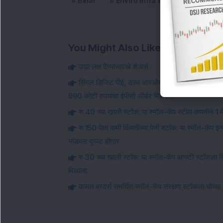
Bihar
Enviro Infra Engineers Limited
You Might Also Like
उद्या लक्ष देण्यासारखे शेअर्स
सिंगल डिजिट पीई, उच्च आरओसीई असलेला स्मॉल-कॅप इन्फ
990 कोटी रुपयांचा ईपीसी ऑर्डर मिळवतो.
रु 40 च्या खाली स्टॉक: या स्मॉल-कॅप स्टील कंपनीने 1 मे
रु 150 पेक्षा कमी किंमतीच्या पेनी स्टॉक: या स्मॉल-कॅप इ
भांडवल दुप्पट होणार
रु 30 च्या खाली स्टॉक: या स्मॉल-कॅप आयटी स्टॉकला सि
मिळाला.
कामत ब्रदर्स समर्थित स्मॉल-कॅप संरक्षण स्टॉकला चौथ्