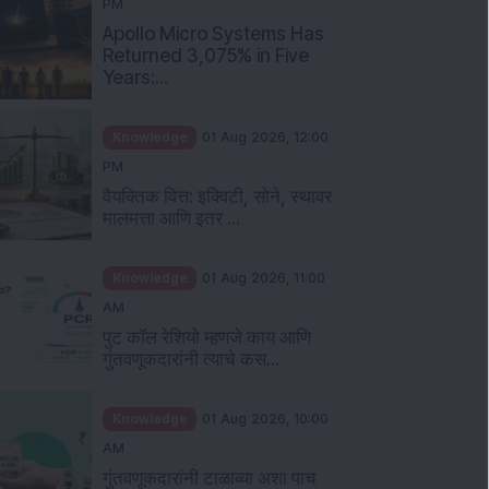
PM
Apollo Micro Systems Has
Returned 3,075% in Five
Years:...
Knowledge
01 Aug 2026, 12:00
PM
वैयक्तिक वित्त: इक्विटी, सोने, स्थावर
मालमत्ता आणि इतर ...
Knowledge
01 Aug 2026, 11:00
AM
पुट कॉल रेशियो म्हणजे काय आणि
गुंतवणूकदारांनी त्याचे कस...
Knowledge
01 Aug 2026, 10:00
AM
गुंतवणूकदारांनी टाळाव्या अशा पाच