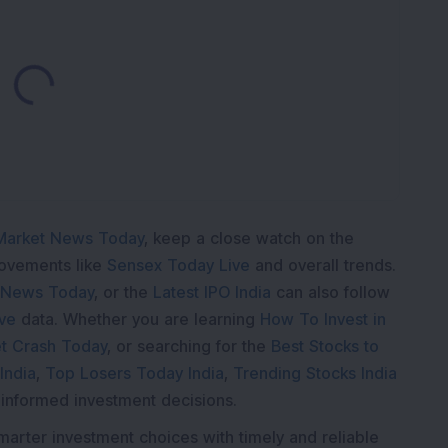
Loading...
Market News Today
, keep a close watch on the
movements like
Sensex Today Live
and overall trends.
 News Today
, or the
Latest IPO India
can also follow
ive
data. Whether you are learning
How To Invest in
t Crash Today
, or searching for the
Best Stocks to
India
,
Top Losers Today India
,
Trending Stocks India
 informed investment decisions.
marter investment choices with timely and reliable