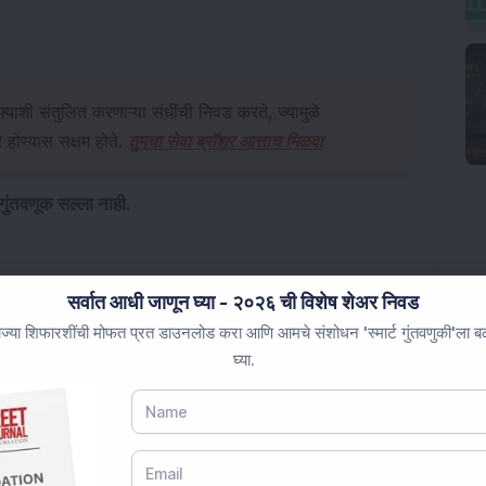
याशी संतुलित करणाऱ्या संधींची निवड करते, ज्यामुळे
र होण्यास सक्षम होते.
तुमचा सेवा ब्रॉशर आत्ताच मिळवा
 गुंतवणूक सल्ला नाही.
सर्वात आधी जाणून घ्या - २०२६ ची विशेष शेअर निवड
ज्या शिफारशींची मोफत प्रत डाउनलोड करा आणि आमचे संशोधन 'स्मार्ट गुंतवणुकी'ला बळ 
घ्या.