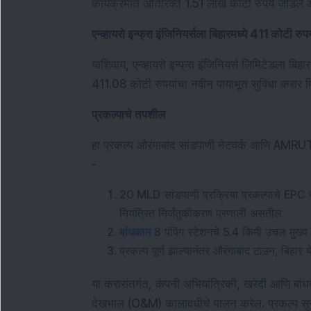
कार्यक्रमात अतिरिक्त 1.51 लाख कोटी रुपये जोडले 
एन्व्हायरो इन्फ्रा इंजिनियर्सला बिहारमध्ये 411 कोटी रु
याशिवाय, एन्व्हायरो इन्फ्रा इंजिनियर्स लिमिटेडला 
411.08 कोटी रुपयांचा नवीन पायाभूत सुविधा करार म
प्रकल्पाचे तपशील
हा प्रकल्प औरंगाबाद सांडपाणी नेटवर्क आणि AMRUT
- 
20 MLD सांडपाणी प्रक्रिया प्रकल्पाचे EPC सर
नियंत्रित निर्जंतुकीकरण प्रणाली असतील.
बांधकाम
 8 पंपिंग स्टेशनचे 5.4 किमी उचल मुख्
प्रकल्प पूर्ण झाल्यानंतर औरंगाबाद टाउन, बिहा
या करारांतर्गत, कंपनी अभियांत्रिकी, खरेदी आणि बा
देखभाल (O&M) कालावधीचे पालन करेल. प्रकल्प सुरू झा