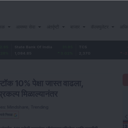
सिक
आमच्या सेवा
अंतर्दृष्टी
बाजार
कॅल्क्युलेटर
अधि
tate Bank Of India
31.85
TCS
-49.8
B
,084.85
3.02
%
2,370
-2.06
%
1
्टॉक 10% पेक्षा जास्त वाढला,
प्रकल्प मिळाल्यानंतर
ies:
Mindshare
,
Trending
यजे निवडा