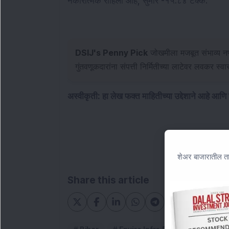
नकारात्मक राहिला आहे, सुमारे -१५.८४ टक्के.
DSIJ's Penny Pick
जोखमीला मजबूत संभाव्य नफ्
गुंतवणूकदारांना संपत्ती निर्मितीच्या लाटेवर लवकर स्वा
अस्वीकृती: हा लेख फक्त माहितीच्या उद्देशाने आहे आणि
शेअर बाजारातील ता
Share this article