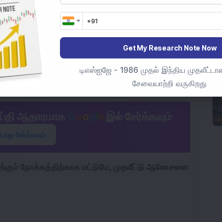
ிவான சந்தை சூழலை கவனிக்க வேண்டும். 2026
தபோதிலும், கடந்த பன்னிரண்டு மாதங்களில் AU Small
படுத்தி, 80 சதவீதத்திற்கும் அதிகமான வருவாயை
ங்கியின் குறியீடு 24.94 சதவீத வளர்ச்சியை மட்டுமே
Get My Research Note Now
யானா அரசின் விசாரணை மற்றும் கூடுதல் ஒழுங்குமுறை
டிஎஸ்ஐஜே - 1986 முதல் இந்திய முதலீட்டாள
க இந்த நீண்டகால வளர்ச்சியை மதிப்பீடு
சேவையாற்றி வருகிறது
ெய்தி ஆதாரமாக
G
o
o
g
l
e
இல் சேர்க்கவும்
போது சேர்க்கவும்
 வழங்கும் நோக்கத்திற்காக மட்டுமே, முதலீட்டு ஆலோசனை