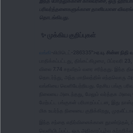
இந்த மோதலுக்கான காலவரிசை, ஒரு ஹரியானா
பரிவர்த்தனைகளுக்கான தானியமான விவரங்கள
தொடங்கியது.
✨
முக்கிய குறிப்புகள்
வங்கி
-லிமிடெட்-286335">
ஏ.யு. சின்ன நிதி 
பாதிக்கப்பட்டது, திங்கட்கிழமை, பிப்ரவரி 2
விலை 7.74 சதவீதம் வரை சரிந்தது. இந்த திட
தொடர்ந்து, அந்த மாநிலத்தில் எந்தவொரு
வங்கியை வெளியேற்றியது. தேசிய பங்கு பரிவ
நிலையை அடைந்தது, மேலும் வர்த்தக அளவு பெ
மேற்பட்ட பங்குகள் பரிமாறப்பட்டன, இது ந
மிக உயர்ந்த நிலையை குறிக்கிறது, முதலீட்டாளர
இந்த சந்தை எதிர்வினைக்கான தூண்டுதல், ப
வெளியிடப்பட்ட ஒரு அதிகாரப்பூர்வ சுற்றறிக்க