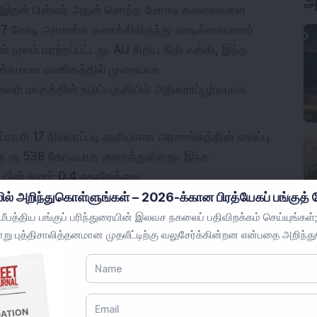
அ
து—இதன் பின்னர் அதன் சொந்த மோசடி கவலைகளை
ூ 47 கோடி அரசாங்க கணக்கிலிருந்து வாடிக்கையாளர்
மூலம் மாற்றப்பட்டது. AU சிறிய நிதி வங்கி, இந்த
 வழக்கமான வணிகத்தில் முறையாக
ரி மாதத்தின் நடுப்பகுதியில் அதிகாரப்பூர்வமாக
்ரவரி 17 நிலவரப்படி ஹரியானா அரசாங்கத்தின் வைப்பு
ு ரூ 538 கோடியாக குறைந்துள்ளது. இந்த
ின் சுமார் 0.4 சதவீதத்தை
ைத்தன்மையை பராமரிக்கவும் சுத்தமான விசாரணையை
ில் அறிந்துகொள்ளுங்கள் – 2026-க்கான பிரத்யேகப் பங்குத் த
்களை பணியிலிருந்து விலக்கி வைத்துள்ளார்.
பத்திய பங்குப் பரிந்துரையின் இலவச நகலைப் பதிவிறக்கம் செய்யுங்கள்;
று புத்திசாலித்தனமான முதலீட்டிற்கு வலுசேர்க்கின்றன என்பதை அறிந்த
ி மாநில அரசுடன் செயல்பாட்டில் உள்ள உரையாடலில்
், இறுதியில் மறுபரிசீலனைக்கு முயற்சிக்கவும்
் புகழ் தொடர்பான ஆபத்துகளைப் பற்றிய கவலையை