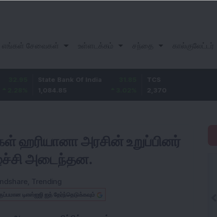
எங்கள் சேவைகள்
உள்ளடக்கம்
சந்தை
கால்குலேட்டர்
State Bank Of India
31.85
TCS
-49.8
1,084.85
3.02
%
2,370
-2.06
%
ுகள் ஹரியானா அரசின் உறுப்பினர்
ீழ்ச்சி அடைந்தன.
ndshare
,
Trending
ருப்பமான டிஎஸ்ஐஜி ஐத் தேர்ந்தெடுக்கவும்