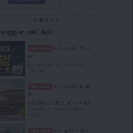
ிஎஸ்ஐஜி மைண்ட்ஷேர்
Mindshare
06 Aug 2026, 08:30
PM
நாளை கவனிக்க வேண்டிய
பங்குகள்
Mindshare
06 Aug 2026, 06:15
PM
ஒரே இலக்க PE, உயர்ந்த ROCE
கொண்ட சிறிய அளவிலான
கட்டமைப்...
Mindshare
06 Aug 2026, 05:30