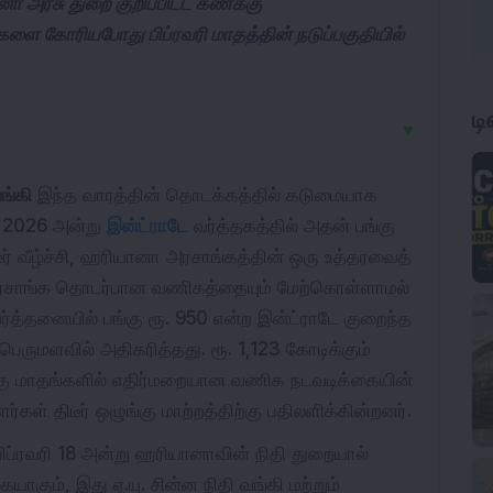
 அரசு துறை குறிப்பிட்ட கணக்கு
ை கோரியபோது பிப்ரவரி மாதத்தின் நடுப்பகுதியில்
ட
▼
வங்கி
இந்த வாரத்தின் தொடக்கத்தில் கடுமையாக
3, 2026 அன்று
இன்ட்ராடே
வர்த்தகத்தில் அதன் பங்கு
ீர் வீழ்ச்சி, ஹரியானா அரசாங்கத்தின் ஒரு உத்தரவைத்
 அரசாங்க தொடர்பான வணிகத்தையும் மேற்கொள்ளாமல்
ர்த்தனையில் பங்கு ரூ. 950 என்ற இன்ட்ராடே குறைந்த
ருமளவில் அதிகரித்தது. ரூ. 1,123 கோடிக்கும்
ான்கு மாதங்களில் எதிர்மறையான வணிக நடவடிக்கையின்
்கள் திடீர் ஒழுங்கு மாற்றத்திற்கு பதிலளிக்கின்றனர்.
ிப்ரவரி 18 அன்று ஹரியானாவின் நிதி துறையால்
ையாகும், இது ஏ.யு. சின்ன நிதி வங்கி மற்றும்