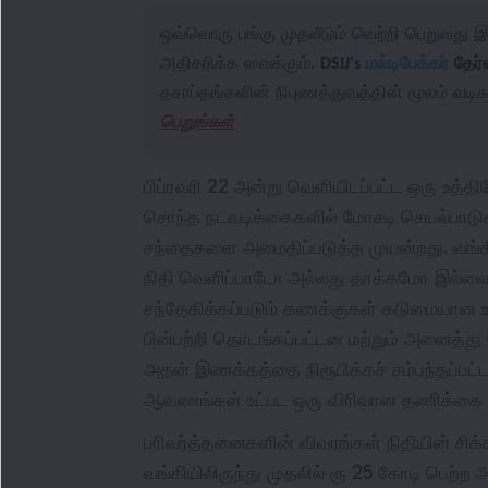
ஒவ்வொரு பங்கு முதலீடும் வெற்றி பெறுவது
அதிகரிக்க வைக்கும்.
DSIJ's
மல்டிபேக்கர்
தேர்வ
தசாப்தங்களின் நிபுணத்துவத்தின் மூலம் வடிக
பெறுங்கள்
பிப்ரவரி 22 அன்று வெளியிடப்பட்ட ஒரு உத்த
சொந்த நடவடிக்கைகளில் மோசடி செயல்பாடுகள
சந்தைகளை அமைதிப்படுத்த முயன்றது. வங்கி,
நிதி வெளிப்பாடோ அல்லது தாக்கமோ இல்லையென
சந்தேகிக்கப்படும் கணக்குகள் கடுமையான 
பின்பற்றி தொடங்கப்பட்டன மற்றும் அனைத்து 
அதன் இணக்கத்தை நிரூபிக்கச் சம்பந்தப்பட்ட அ
ஆவணங்கள் உட்பட ஒரு விரிவான தணிக்கை சுவ
பரிவர்த்தனைகளின் விவரங்கள் நிதியின் சிக
வங்கியிலிருந்து முதலில் ரூ 25 கோடி பெற்ற 