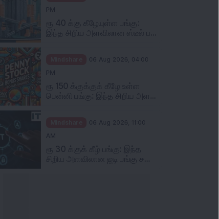
PM
ரூ 40 க்கு கீழேயுள்ள பங்கு:
இந்த சிறிய அளவிலான ஸ்டீல் ப...
Mindshare
06 Aug 2026, 04:00
PM
ரூ 150 க்குக்குக் கீழே உள்ள
பென்னி பங்கு: இந்த சிறிய அள...
Mindshare
06 Aug 2026, 11:00
AM
ரூ 30 க்குக் கீழ் பங்கு: இந்த
சிறிய அளவிலான ஐடி பங்கு ச...