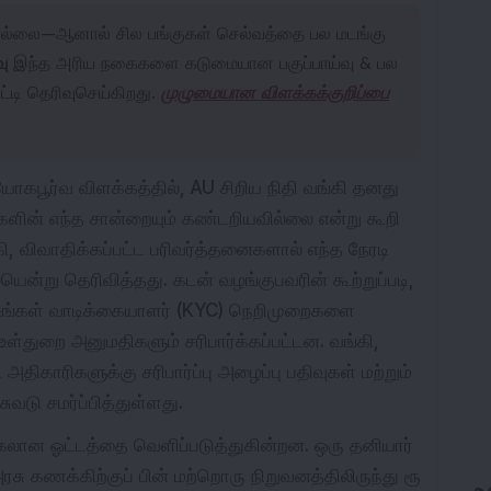
 இல்லை—ஆனால் சில பங்குகள் செல்வத்தை பல மடங்கு
ு
இந்த அரிய நகைகளை கடுமையான பகுப்பாய்வு & பல
ட்டி தெரிவுசெய்கிறது.
முழுமையான விளக்கக்குறிப்பை
ியோகபூர்வ விளக்கத்தில், AU சிறிய நிதி வங்கி தனது
ின் எந்த சான்றையும் கண்டறியவில்லை என்று கூறி
 விவாதிக்கப்பட்ட பரிவர்த்தனைகளால் எந்த நேரடி
்று தெரிவித்தது. கடன் வழங்குபவரின் கூற்றுப்படி,
உங்கள் வாடிக்கையாளர் (KYC) நெறிமுறைகளை
உள்துறை அனுமதிகளும் சரிபார்க்கப்பட்டன. வங்கி,
திகாரிகளுக்கு சரிபார்ப்பு அழைப்பு பதிவுகள் மற்றும்
டு சமர்ப்பித்துள்ளது.
்கலான ஓட்டத்தை வெளிப்படுத்துகின்றன. ஒரு தனியார்
அரசு கணக்கிற்குப் பின் மற்றொரு நிறுவனத்திலிருந்து ரூ