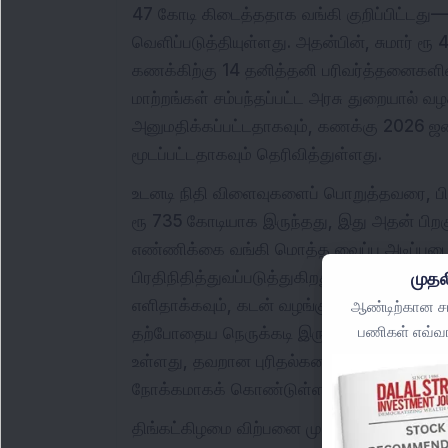
47 கோடி கிடைத்ததாக வங்கி குறிப்பிட்ட
வெளிப்படுத்தியுள்ளது. அதன்பின், சுமார் ர
கணக்கிற்கு 14 தனித்தனி பரிவர்த்தனைகளின் 
மாற்றங்கள் சம்பந்தப்பட்ட அரசு துறையால்
அனுமதிக்கப்பட்டதாகவும், கணக்கு 2026 ஜனவ
மூடப்பட்டதாகவும் தெரிவித்துள்ளது.
உடனடி நிதி விளைவுகளைப் பொறுத்தவரை, பிப
ரூ 735 கோடியாக இருந்தது, இது அதன் பிறக
எண்ணிக்கை வங்கி மொத்த வைப்பு அடிப்படைய
பிரதிநிதித்துவப்படுத்துகிறது. வெளிப்பட
முதல
எளிதாக்கவும், கடன் வழங்குபவர் சில ஊழியர
ஆண்டிற்கான சமீ
பணிகள் எவ்வா
தற்போதைய நெருக்கடி இருந்தபோதிலும், வங்க
உள்ளது, தவறான புரிதல்களை தெளிவுபடுத்தவும
நோக்கமாகக் கொண்டுள்ளது.
திங்கட்கிழமை விற்பனை முதலீட்டாளர்களின