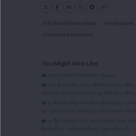
AU Small Finance Bank
bank stocks
Haryana Government
You Might Also Like
நாளை கவனிக்க வேண்டிய பங்குகள்
ஒரே இலக்க PE, உயர்ந்த ROCE கொண்ட சிறிய 
கிரிக்கெட் மைதானத்திற்கான ரூ 990 கோடி EPC ஒ
ரூ 40 க்கு கீழேயுள்ள பங்கு: இந்த சிறிய அளவ
திட்டத்தை நிறைவு செய்கிறது; விவரங்களை சரிபார்
ரூ 150 க்குக்குக் கீழே உள்ள பென்னி பங்கு: 
வெளியீட்டை அங்கீகரிக்கிறது; அனுமதிக்கப்பட்ட ப