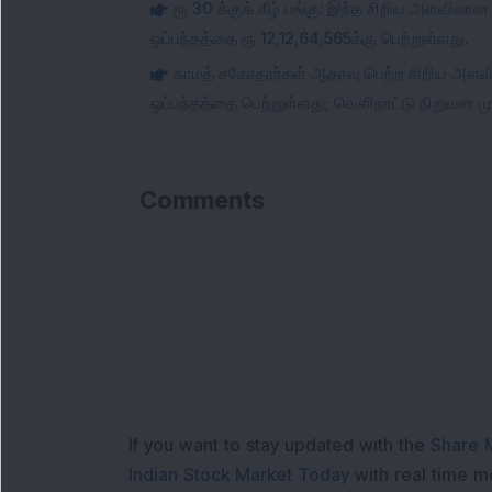
ரூ 30 க்குக் கீழ் பங்கு: இந்த சிறிய அளவிலான
ஒப்பந்தத்தை ரூ 12,12,64,565க்கு பெற்றுள்ளது.
காமத் சகோதரர்கள் ஆதரவு பெற்ற சிறிய அளவில
ஒப்பந்தத்தை பெற்றுள்ளது; வெளிநாட்டு நிறுவன முத
Comments
If you want to stay updated with the
Share 
Indian Stock Market Today
with real time 