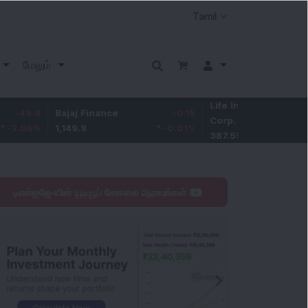
மேலும்
Life Insurance
-3.95
Bajaj Finance
-0.15
Corp.
-1.01
%
1,149.9
-0.01
%
387.55
டிஎஸ்ஐஜே-யின் யூடியூப் சேனலை ஆராயுங்கள்