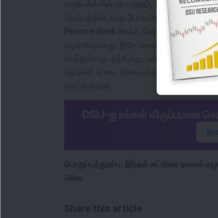
பிரதிபலிக்கின்றபோதிலும், வங்கியின் விர
ஆரம்பத்திலிருந்து 3 சதவீதம் குறைந்திருந்
Finance Bank சிறந்த செயல்பாட்டை வெளிப்
வழங்கியுள்ளது. இதே காலகட்டத்தில் நிப்டி வ
பெற்றுள்ளது. தற்போது, பங்குதாரர்கள் ஹரி
ஆய்வின் உடனடி நிச்சயமற்றதன்மைக்கு எதிரா
செய்கின்றனர்.
DSIJ-ஐ உங்கள் விருப்பமான ச
இப்
பொறுப்புத்துறப்பு: இந்தக் கட்டுரை தகவல்
அல்ல.
Share this article