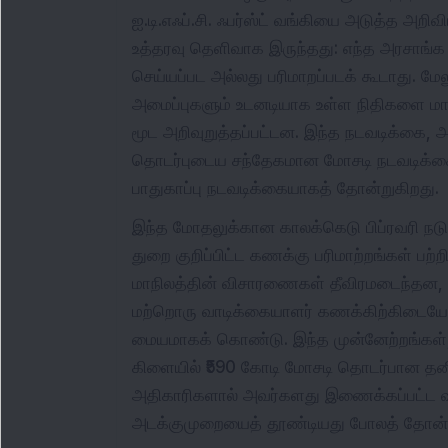
ஐ.டி.எஃப்.சி. ஃபர்ஸ்ட் வங்கியை அடுத்த அற
உத்தரவு தெளிவாக இருந்தது: எந்த அரசாங்க ந
செய்யப்பட அல்லது பரிமாறப்படக் கூடாது. மே
அமைப்புகளும் உடனடியாக உள்ள நிதிகளை மாற
மூட அறிவுறுத்தப்பட்டன. இந்த நடவடிக்கை,
தொடர்புடைய சந்தேகமான மோசடி நடவடிக்க
பாதுகாப்பு நடவடிக்கையாகத் தோன்றுகிறது.
இந்த மோதலுக்கான காலக்கெடு பிப்ரவரி நட
துறை குறிப்பிட்ட கணக்கு பரிமாற்றங்கள் பற்
மாநிலத்தின் விசாரணைகள் தீவிரமடைந்தன, ஒ
மற்றொரு வாடிக்கையாளர் கணக்கிற்கிடைய
மையமாகக் கொண்டு. இந்த முன்னேற்றங்கள், ஐ.ட
கிளையில் ₹590 கோடி மோசடி தொடர்பான தனி
அதிகாரிகளால் அவர்களது இணைக்கப்பட்ட வங
அடக்குமுறையைத் தூண்டியது போலத் தோன்ற