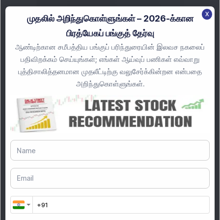
X
முதலில் அறிந்துகொள்ளுங்கள் – 2026-க்கான
பிரத்யேகப் பங்குத் தேர்வு
ஆண்டிற்கான சமீபத்திய பங்குப் பரிந்துரையின் இலவச நகலைப்
பதிவிறக்கம் செய்யுங்கள்; எங்கள் ஆய்வுப் பணிகள் எவ்வாறு
புத்திசாலித்தனமான முதலீட்டிற்கு வலுசேர்க்கின்றன என்பதை
அறிந்துகொள்ளுங்கள்.