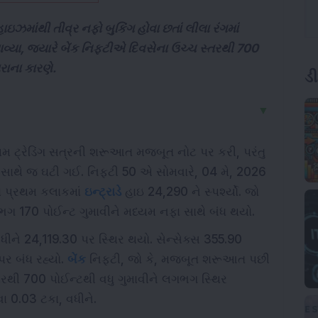
હાઇઝમાંથી તીવ્ર નફો બુકિંગ હોવા છતાં લીલા રંગમાં
્યા, જ્યારે બેંક નિફ્ટીએ દિવસેના ઉચ્ચ સ્તરથી 700
ારાના કારણે.
ડ
▼
્રથમ ટ્રેડિંગ સત્રની શરૂઆત મજબૂત નોટ પર કરી, પરંતુ
ી સાથે જ ઘટી ગઈ. નિફ્ટી 50 એ સોમવારે, 04 મે, 2026
ના પ્રથમ કલાકમાં
ઇન્ટ્રાડે
હાઇ 24,290 ને સ્પર્શ્યો. જો
ગ 170 પોઈન્ટ ગુમાવીને મધ્યમ નફા સાથે બંધ થયો.
ધીને 24,119.30 પર સ્થિર થયો. સેન્સેક્સ 355.90
પર બંધ રહ્યો.
બેંક
નિફ્ટી, જો કે, મજબૂત શરૂઆત પછી
રથી 700 પોઈન્ટથી વધુ ગુમાવીને લગભગ સ્થિર
ા 0.03 ટકા, વધીને.