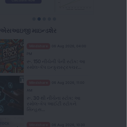
ીએસઆઇજી માઇન્ડશેર
Mindshare
06 Aug 2026, 04:00
PM
રૂ. 150 નીચેની પેની સ્ટોક: આ
સ્મોલ-કૅપ ઇન્ફ્રાસ્ટ્રક્ચર...
Mindshare
06 Aug 2026, 11:00
AM
રૂ. 30 થી નીચેના સ્ટોક: આ
સ્મોલ-કેપ આઈટી સ્ટોકને
સિન્હસ...
Mindshare
06 Aug 2026, 10:30