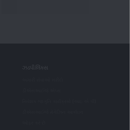
ઝડપી લિંક્સ
અમારી સેવાઓ ખરીદો
ડીએસઆઈજે એપ્સ
નિવેશક જાગૃતિ કાર્યક્રમો (આઇ એ પી)
ડીએસઆઈજે મેગેઝિન આર્કાઇવ
ઓફર કરે છે