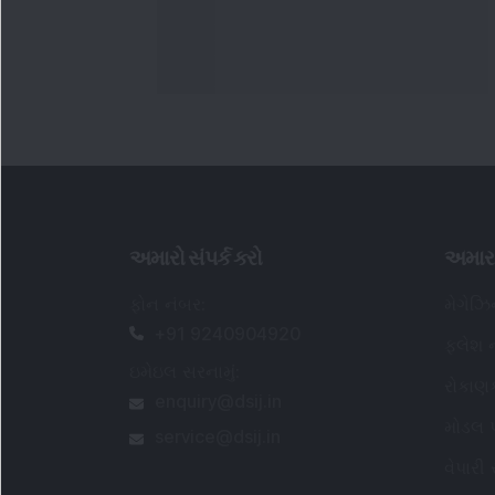
અમારો સંપર્ક કરો
અમાર
ફોન નંબર
:
મેગેઝ
+91 9240904920
ફ્લેશ ન
ઇમેઇલ સરનામું
:
રોકાણ
enquiry@dsij.in
મોડલ પ
service@dsij.in
વેપારી