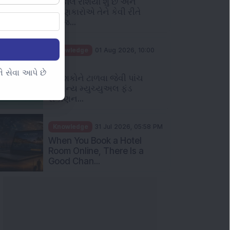
પુટ કૉલ રેશિયો શું છે અને
રોકાણકારોએ તેને કેવી રીતે
સમજ...
Knowledge
01 Aug 2026, 10:00
AM
 સેવા આપે છે
નિવેશકોને ટાળવા જેવી પાંચ
સામાન્ય મ્યુચ્યુઅલ ફંડ
રોકાણન...
Knowledge
31 Jul 2026, 05:58 PM
When You Book a Hotel
Room Online, There Is a
Good Chan...