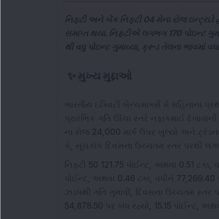
નિફ્ટી અને બેંક નિફ્ટી 04 મેના રોજ ઇન્ટ્રાડે 
સમાપ્ત થયા. નિફ્ટીએ લગભગ 170 પોઇન્ટ ગુમાવ
થી વધુ પોઇન્ટ ગુમાવ્યા, ક્રૂડ તેલના ભાવમાં વધ
✨
મુખ્ય મુદ્દાઓ
ભારતીય ઇક્વિટી બેન્ચમાર્ક્સે મે મહિનાના પ
પ્રારંભિક ગતિ ઊંચા સ્તરે નફાકમાઈ દેખાવાન
ના રોજ 24,000 માર્ક ઉપર ખુલ્યો અને ટ્રેડ
કે, સૂચકાંક દિવસના ઉચ્ચતમ સ્તર પરથી લગભ
નિફ્ટી 50 121.75 પોઈન્ટ, અથવા 0.51 ટકા, વ
પોઈન્ટ, અથવા 0.46 ટકા, વધીને 77,269.40 
ઝડપથી ગતિ ગુમાવી, દિવસના ઉચ્ચતમ સ્તર પ
54,878.50 પર બંધ રહ્યો, 15.15 પોઈન્ટ, અથવ