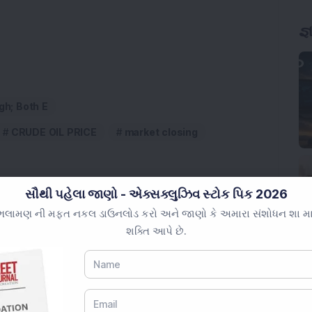
જ્
gh; Both E
CRUDE OIL PRICE
market closing
સૌથી પહેલા જાણો - એક્સક્લુઝિવ સ્ટોક પિક 2026
લામણ ની મફત નકલ ડાઉનલોડ કરો અને જાણો કે અમારા સંશોધન શા માટે 
શક્તિ આપે છે.
સ્ટ્રક્ચર સ્ટોકે 1:1 બોનસ ઇશ્યુ મંજૂર કર્યો; અધિકૃત શેર મૂડી
કને સિન્હસ્થ 2028 પ્રોજેક્ટ માટે પશ્ચિમ રેલ્વેનો રૂ.