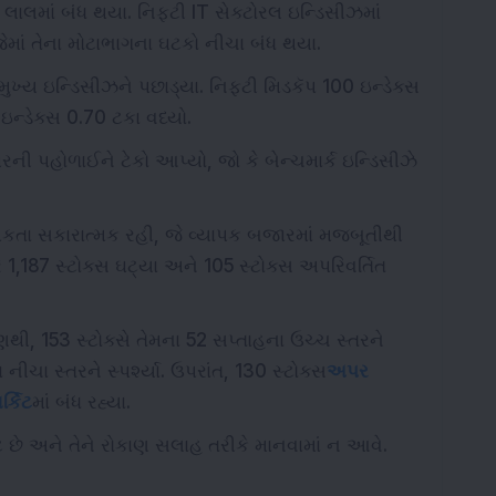
લાલમાં બંધ થયા. નિફ્ટી IT સેક્ટોરલ ઇન્ડિસીઝમાં
, જેમાં તેના મોટાભાગના ઘટકો નીચા બંધ થયા.
્ય ઇન્ડિસીઝને પછાડ્યા. નિફ્ટી મિડકૅપ 100 ઇન્ડેક્સ
ઇન્ડેક્સ 0.70 ટકા વધ્યો.
ી પહોળાઈને ટેકો આપ્યો, જો કે બેન્ચમાર્ક ઇન્ડિસીઝે
કતા સકારાત્મક રહી, જે વ્યાપક બજારમાં મજબૂતીથી
ે 1,187 સ્ટોક્સ ઘટ્યા અને 105 સ્ટોક્સ અપરિવર્તિત
કોણથી, 153 સ્ટોક્સે તેમના 52 સપ્તાહના ઉચ્ચ સ્તરને
ા નીચા સ્તરને સ્પર્શ્યા. ઉપરાંત, 130 સ્ટોક્સ
અપર
્કિટ
માં બંધ રહ્યા.
 છે અને તેને રોકાણ સલાહ તરીકે માનવામાં ન આવે.