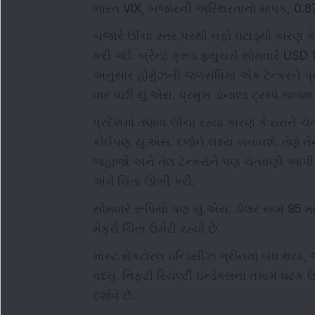
ભારત VIX, બજારની અસ્થિરતાનો માપક, 0.87
બજારે ઊંચા સ્તર પરથી નફો ઘટાડ્યો કારણ કે 
કરી ગઈ. બ્રેન્ટ ક્રૂડ ફ્યુચર્સ સોમવારે U
અનુસાર હોર્મુઝની જળસંધિમાં એક ટેન્કરને પ્
વાર પછી યુ.એસ. પ્રમુખ ડોનાલ્ડ ટ્રમ્પે જળમ
પ્રદેશમાં તણાવ ઊંચા રહ્યા કારણ કે ઇરાને ચ
કોઈપણ યુ.એસ. દળોને લક્ષ્ય બનાવશે. તેણે તેના
જહાજો અને તેલ ટેન્કરોને પણ ચેતવણી આપી. આ 
અંગે ચિંતા ઊભી કરી.
સોમવારે રૂપિયો પણ યુ.એસ. ડોલર સામે 95 માર
મેક્રો ચિંતા ઉમેરી રહ્યો છે.
મોસ્ટ સેક્ટોરલ ઇન્ડિસીઝ ગ્રીનમાં બંધ થયા, જેમ
વધ્યું. નિફ્ટી રિયલ્ટી ઇન્ડેક્સના તમામ ઘટક
દર્શાવે છે.