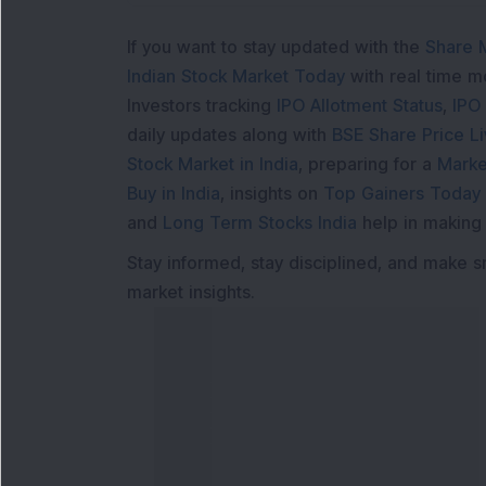
If you want to stay updated with the
Share 
Indian Stock Market Today
with real time 
Investors tracking
IPO Allotment Status
,
IPO
daily updates along with
BSE Share Price L
Stock Market in India
, preparing for a
Marke
Buy in India
, insights on
Top Gainers Today 
and
Long Term Stocks India
help in making
Stay informed, stay disciplined, and make s
market insights.