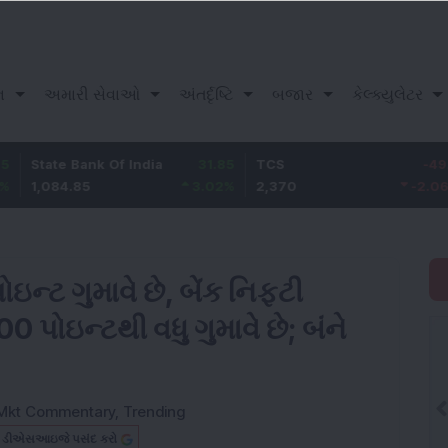
ન
અમારી સેવાઓ
અંતર્દૃષ્ટિ
બજાર
કેલ્ક્યુલેટર
 Bank Of India
31.85
TCS
-49.8
Baja
4.85
3.02
%
2,370
-2.06
%
1,149
ઇન્ટ ગુમાવે છે, બેંક નિફ્ટી
પોઇન્ટથી વધુ ગુમાવે છે; બંને
Mkt Commentary
,
Trending
બ ડીએસઆઇજે પસંદ કરો