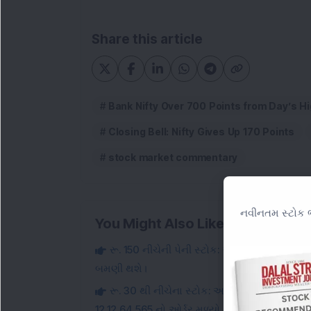
Share this article
Bank Nifty Over 700 Points from Day’s Hi
Closing Bell: Nifty Gives Up 170 Points
stock market commentary
નવીનતમ સ્ટોક ભ
You Might Also Like
રૂ. 150 નીચેની પેની સ્ટોક: આ સ્મોલ-કૅપ ઇન્ફ્રા
બમણી થશે।
રૂ. 30 થી નીચેના સ્ટોક: આ સ્મોલ-કેપ આઈટી સ્ટો
12,12,64,565 નો ઓર્ડર મળ્યો.