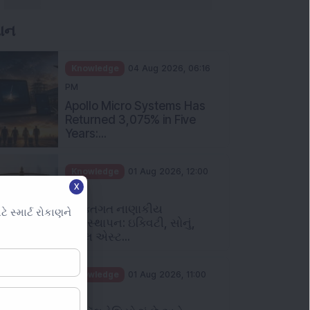
ઞાન
Knowledge
04 Aug 2026, 06:16
PM
Apollo Micro Systems Has
Returned 3,075% in Five
Years:...
Knowledge
01 Aug 2026, 12:00
X
PM
વ્યક્તિગત નાણાકીય
સ્માર્ટ રોકાણને
વ્યવસ્થાપન: ઇક્વિટી, સોનું,
રિયલ એસ્ટ...
Knowledge
01 Aug 2026, 11:00
AM