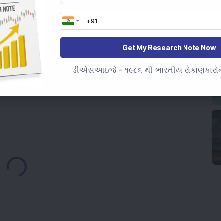
ેન્સ સ્ટોકને ચોથો સતત નિકાસ ઓર્ડર મળ્યો; એફઆઈઆઈ હિસ્સો
ાં રૂ. 100 કરોડનો રોકાણ કરીને વિસ્તરણ કર્યું; નવીનીકરણીય
Get My Research Note Now
મત 52 અઠવાડિયાની ઊંચી સપાટીએ પહોંચી.
ડીએસઆઇજે - ૧૯૮૬ થી ભારતીય રોકાણકારોને
રે માંગ ધરાવનાર ટોચના ત્રણ સ્ટોક્સ
Loading...