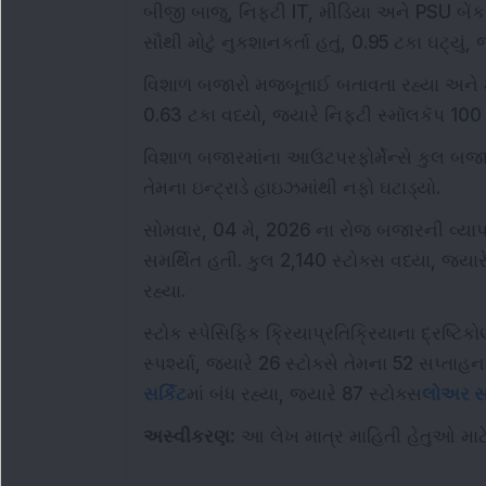
બીજી બાજુ, નિફ્ટી IT, મીડિયા અને PSU બેંક 
સૌથી મોટું નુકશાનકર્તા હતું, 0.95 ટકા ઘટ્યું
વિશાળ બજારો મજબૂતાઈ બતાવતા રહ્યા અને મુખ
0.63 ટકા વધ્યો, જ્યારે નિફ્ટી સ્મૉલકૅપ 100 
વિશાળ બજારમાંના આઉટપરફોર્મેન્સે કુલ બજારન
તેમના ઇન્ટ્રાડે હાઇઝમાંથી નફો ઘટાડ્યો.
સોમવાર, 04 મે, 2026 ના રોજ બજારની વ્યાપ
સમર્થિત હતી. કુલ 2,140 સ્ટોક્સ વધ્યા, જ્યાર
રહ્યા.
સ્ટોક સ્પેસિફિક ક્રિયાપ્રતિક્રિયાના દ્રષ્ટિ
સ્પર્શ્યા, જ્યારે 26 સ્ટોક્સે તેમના 52 સપ્તાહન
સર્કિટ
માં બંધ રહ્યા, જ્યારે 87 સ્ટોક્સ
લોઅર સર
અસ્વીકરણ:
આ લેખ માત્ર માહિતી હેતુઓ માટે