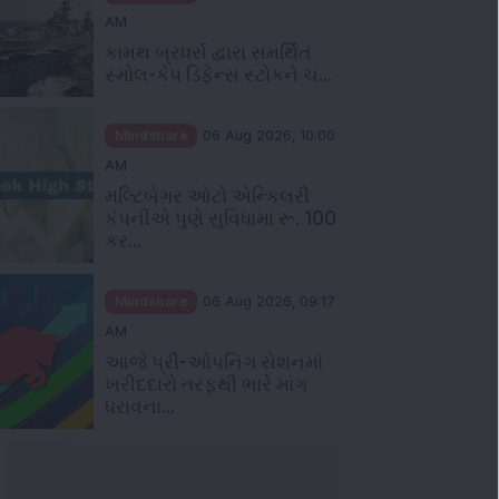
AM
કામથ બ્રધર્સ દ્વારા સમર્થિત
સ્મોલ-કેપ ડિફેન્સ સ્ટોકને ચ...
Mindshare
06 Aug 2026, 10:00
AM
મલ્ટિબેગર ઓટો એન્કિલરી
કંપનીએ પુણે સુવિધામાં રૂ. 100
કર...
Mindshare
06 Aug 2026, 09:17
AM
આજે પ્રી-ઓપનિંગ સેશનમાં
ખરીદદારો તરફથી ભારે માંગ
ધરાવના...