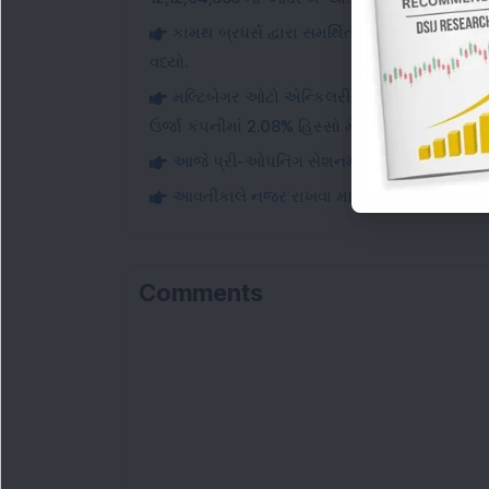
કામથ બ્રધર્સ દ્વારા સમર્થિત સ્મોલ-કેપ ડિફ
વધ્યો.
મલ્ટિબેગર ઓટો એન્કિલરી કંપનીએ પુણે સુવિધામ
ઉર્જા કંપનીમાં 2.08% હિસ્સો મેળવ્યો, શેરની કિં
આજે પ્રી-ઓપનિંગ સેશનમાં ખરીદદારો તરફથી ભા
આવતીકાલે નજર રાખવા માટેના સ્ટોક્સ
Comments