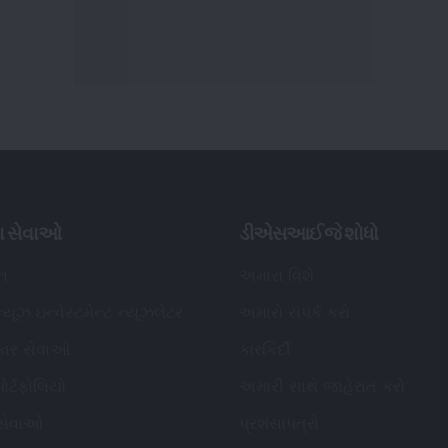
ા સેવાઓ
ડીએસઆઈજે શોધો
િન
અમારા વિશે
્યૂઝ ઇન્વેસ્ટમેન્ટ ન્યૂઝલેટર
અમારો સંપર્ક કરો
કાર સેવાઓ
કારકિર્દી
ોર્ટફોલિયો
અમારી સાથે જાહેરાત કરો
 સેવાઓ
પ્રશંસાપત્રો