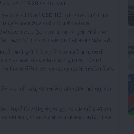
 ટકા ઘટીને 18.30 પર બંધ થયો.
ક્રૂડ તેલની કિંમતો USD 110 પ્રતિ બેરલ માર્કને પાર
SD 110 પ્રતિ બેરલ ઉપર ચડી ગઈ પછી અહેવાલો
રોજેક્ટાઇલ દ્વારા હિટ કરવામાં આવ્યો હતો, થોડીક જ
ાર્ગમાં જહાજોને માર્ગદર્શન આપવાની યોજના જાહેર કરી.
ેતવણી આપી હતી કે તે સંકુચિત જળસંધિમાં પ્રવેશતી
 લશ્કર સાથે સહકાર વિના માર્ગ દ્વારા જતાં વેપારી
વિકાસે વૈશ્વિક તેલ પુરવઠા પ્રવાહોમાં સંભવિત વિક્ષેપ
્કને પાર કરી ગયો, જે સ્થાનિક ઇક્વિટીઝ માટે વધુ એક
ાં નિફ્ટી રિયલ્ટીનું નેતૃત્વ હતું, જે સોમવારે 2.41 ટકા
 ઊંચા બંધ થયા, જે સમગ્ર ક્ષેત્રમાં મજબૂત ખરીદીની રસ