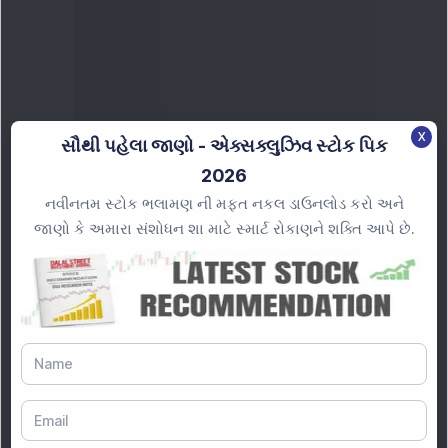
X
સૌથી પહેલા જાણો - એક્સક્લુઝિવ સ્ટોક પિક
2026
નવીનતમ સ્ટોક ભલામણ ની મફત નકલ ડાઉનલોડ કરો અને
જાણો કે અમારા સંશોધન શા માટે સ્માર્ટ રોકાણને શક્તિ આપે છે.
ડીએસઆઇજી માઇન્ડશેર
Mindshare
07 Aug 2026, 03:10 PM
રૂ. 7,79,000 કરોડનો ઓર્ડર બુક: લાર્જ-
કૅપ ઈન્ફ્રાસ્ટ્રક્...
Mindshare
07 Aug 2026, 02:40 PM