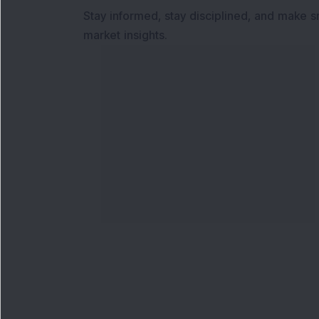
Stay informed, stay disciplined, and make s
market insights.