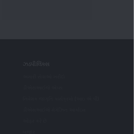
ઝડપી લિંક્સ
અમારી સેવાઓ ખરીદો
ડીએસઆઈજે એપ્સ
નિવેશક જાગૃતિ કાર્યક્રમો (આઇ એ પી)
ડીએસઆઈજે મેગેઝિન આર્કાઇવ
ઓફર કરે છે
બજાર