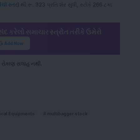
ચો સ્તર
) થી રૂ. 323 પ્રતિ શેર સુધી, સ્ટોકે 266 ટકા
ંદ કરેલો સમાચાર સ્ત્રોત તરીકે ઉમેરો
Add Now
ને રોકાણ સલાહ નથી.
cal Equipments
multibagger stock