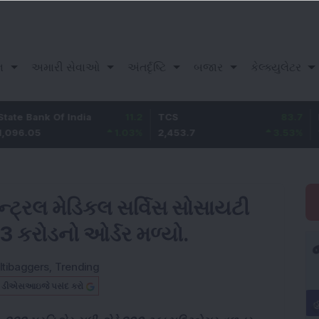
ન
અમારી સેવાઓ
અંતર્દૃષ્ટિ
બજાર
કેલ્ક્યુલેટર
k Of India
11.2
TCS
83.7
Bajaj Fin
1.03
%
2,453.7
3.53
%
1,082
ન્ટ્રલ મેડિકલ સર્વિસ સોસાયટી
 કરોડનો ઓર્ડર મળ્યો.
ltibaggers
,
Trending
બ ડીએસઆઇજે પસંદ કરો