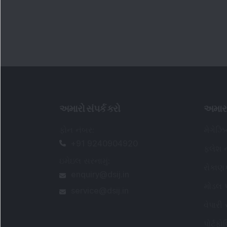
અમારો સંપર્ક કરો
અમાર
ફોન નંબર
:
મેગેઝ
+91 9240904920
ફ્લેશ ન
ઇમેઇલ સરનામું
:
રોકાણ
enquiry@dsij.in
મોડલ પ
service@dsij.in
વેપારી
પોર્ટફ