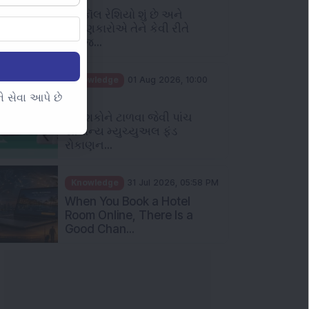
રોકાણકારોએ તેને કેવી રીતે
સમજ...
Knowledge
01 Aug 2026, 10:00
AM
નિવેશકોને ટાળવા જેવી પાંચ
 સેવા આપે છે
સામાન્ય મ્યુચ્યુઅલ ફંડ
રોકાણન...
Knowledge
31 Jul 2026, 05:58 PM
When You Book a Hotel
Room Online, There Is a
Good Chan...