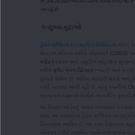
રૂ. 88.15 (52-અઠવાડિયાનો નીચો સ્તર) થી રૂ.
આપ્યું છે.
✨
મુખ્ય મુદ્દાઓ
હેમંત સર્જિકલ ઇન્ડસ્ટ્રીઝ લિમિટેડ
એ ભારત સર
સેન્ટ્રલ મેડિકલ સર્વિસ સોસાયટી (CMSS) પાસે
કરોડ
(બધા
કર
અને ડ્યુટીઝ સહિત)ના મૂલ્યન
કરીને
ફ્લેટ પેનલ ડિટેક્ટર
—બેટરી અને રૂટર્સ
પુરવઠો શામેલ છે. અંતિમ વ્યાપારી શરતો અને ન
નક્કી કરવામાં આવી રહી છે, પરંતુ કંપનીએ CM
મહત્વતાને ધ્યાનમાં રાખીને તાત્કાલિક પુરવઠો
આ વિશાળ ઓર્ડરનું અમલ તબક્કાવાર કરવામા
સાથે. આ સમયરેખા હેમંત સર્જિકલ ઇન્ડસ્ટ્રીઝ
વિસ્તારોના આધિન છે. આ કરાર દેશભરના મહત્
કેન્દ્રિત કરીને સ્થાનિક આરોગ્યસંભાળના બાંધકા