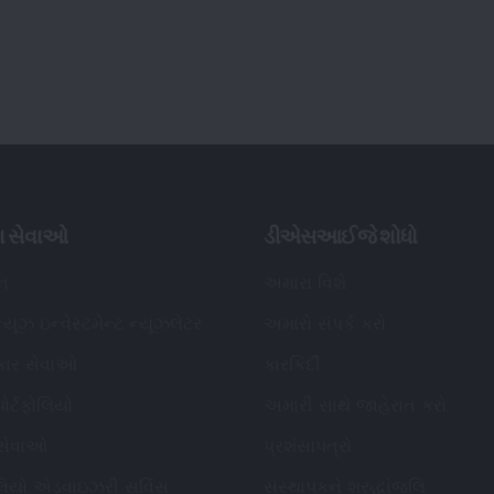
ા સેવાઓ
ડીએસઆઈજે શોધો
િન
અમારા વિશે
્યૂઝ ઇન્વેસ્ટમેન્ટ ન્યૂઝલેટર
અમારો સંપર્ક કરો
કાર સેવાઓ
કારકિર્દી
ોર્ટફોલિયો
અમારી સાથે જાહેરાત કરો
 સેવાઓ
પ્રશંસાપત્રો
ોલિયો એડવાઇઝરી સર્વિસ
સંસ્થાપકને શ્રદ્ધાંજલિ