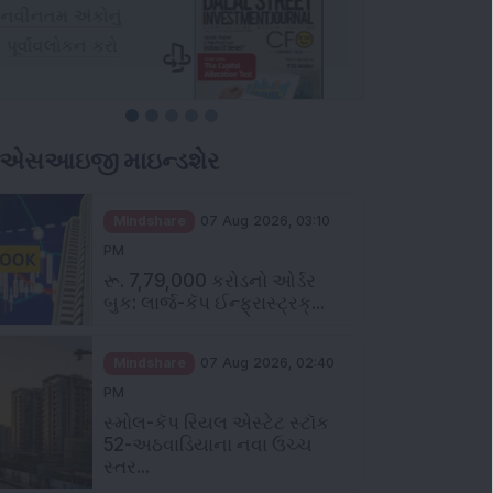
ીએસઆઇજી માઇન્ડશેર
Mindshare
07 Aug 2026, 03:10
PM
રૂ. 7,79,000 કરોડનો ઓર્ડર
બુક: લાર્જ-કૅપ ઈન્ફ્રાસ્ટ્રક્...
Mindshare
07 Aug 2026, 02:40
PM
સ્મોલ-કૅપ રિયલ એસ્ટેટ સ્ટૉક
52-અઠવાડિયાના નવા ઉચ્ચ
સ્તર...