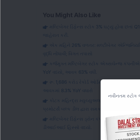
You Might Also Like
મલ્ટિબેગર ડિફેન્સ સ્ટોક 3% ઘટ્યું હોવા છતાં Q1 
જાહેરાત કરી.
એક મહિને 26% વળતર: મલ્ટીબેગર એન્જિનિયરિં
વૃદ્ધિ નોંધાવી; વિગત તપાસો
કર્જમુક્ત મલ્ટિબેગર સ્ટોક એક્સચેન્જ કંપની
YoY વધ્યો, આવક 63% વધી.
રૂ. 1,686 કરોડ રેકોર્ડ ઓર્ડર બુક: આ મલ્ટિબ
આવકમાં 8.3% YoY વધારો
નવીનતમ સ્ટોક ભ
કોટક મહિન્દ્રા મ્યુચ્યુઅલ ફંડે આ મલ્ટિબેગર ડિ
પ્રમોટર્સે બલ્ક ડીલ દ્વારા સમકક્ષ હિસ્સો વેચ્યો.
મલ્ટિબેગર ડિફેન્સ ડ્રોન કંપનીને રૂ. 151 કરો
ડીઆઈઆઈ હિસ્સો વધ્યો.