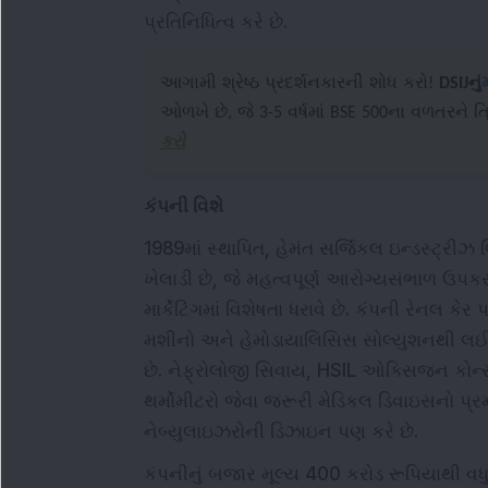
પ્રતિનિધિત્વ કરે છે.
આગામી શ્રેષ્ઠ પ્રદર્શનકારની શોધ કરો!
DSIJનું
ઓળખે છે, જે 3-5 વર્ષમાં BSE 500ના વળતરને ત્
કરો
કંપની વિશે
1989માં સ્થાપિત, હેમંત સર્જિકલ ઇન્ડસ્ટ્રીઝ 
ખેલાડી છે, જે મહત્વપૂર્ણ આરોગ્યસંભાળ ઉ
માર્કેટિંગમાં વિશેષતા ધરાવે છે. કંપની રેનલ ક
મશીનો અને હેમોડાયાલિસિસ સોલ્યુશનથી લઈને જ
છે. નેફ્રોલોજી સિવાય, HSIL ઓક્સિજન કોન્સ
થર્મોમીટરો જેવા જરૂરી મેડિકલ ડિવાઇસનો પ્રમ
નેબ્યુલાઇઝરોની ડિઝાઇન પણ કરે છે.
કંપનીનું બજાર મૂલ્ય 400 કરોડ રૂપિયાથી વધુ 