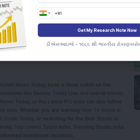
Loading...
Get My Research Note Now
ડીએસઆઇજે - ૧૯૮૬ થી ભારતીય રોકાણકારોને
Market News Today
, keep a close watch on the
movements like
Sensex Today Live
and overall trends.
 News Today
, or the
Latest IPO India
can also follow
ive
data. Whether you are learning
How To Invest in
t Crash Today
, or searching for the
Best Stocks to
India
,
Top Losers Today India
,
Trending Stocks India
 informed investment decisions.