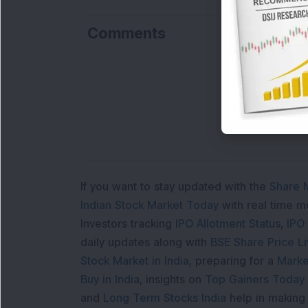
Comments
If you want to stay updated with the
Share 
Indian Stock Market Today
with real time 
Investors tracking
IPO Allotment Status
,
IPO
daily updates along with
BSE Share Price L
Stock Market in India
, preparing for a
Marke
Buy in India
, insights on
Top Gainers Today 
and
Long Term Stocks India
help in making