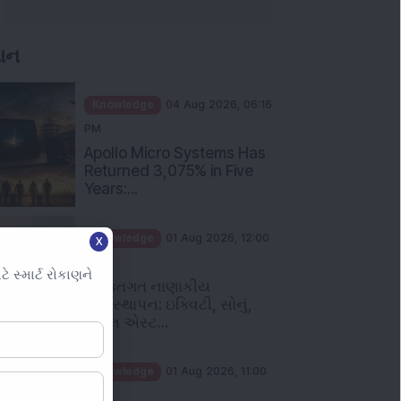
ઞાન
Knowledge
04 Aug 2026, 06:16
PM
Apollo Micro Systems Has
Returned 3,075% in Five
Years:...
Knowledge
01 Aug 2026, 12:00
PM
X
વ્યક્તિગત નાણાકીય
સ્માર્ટ રોકાણને
વ્યવસ્થાપન: ઇક્વિટી, સોનું,
રિયલ એસ્ટ...
Knowledge
01 Aug 2026, 11:00
AM
પુટ કૉલ રેશિયો શું છે અને