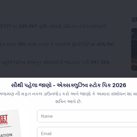
જ્
FY27 માં 39% PAT વૃદ્ધિ નોંધાવી; ડિવિડન્ડ રેકોર્ડ તારીખની
ગ સ્ટોક 19% વધ્યો કારણ કે કંપનીએ Q1 FY27 માં 45% PAT
એ ક્યુ1 FY27ના મજબૂત પરિણામોની જાહેરાત કરી; PAT 66%
ેગર એન્જિનિયરિંગ સ્ટોકે Q1 FY27 પરિણામોની જાણકારી આપી;
સૌથી પહેલા જાણો - એક્સક્લુઝિવ સ્ટોક પિક 2026
લામણ ની મફત નકલ ડાઉનલોડ કરો અને જાણો કે અમારા સંશોધન શા માટે 
ફેન્સ અને એરોસ્પેસ કંપનીમાં 18,47,117 ઇક્વિટી શેર ખરીદ્યા;
શક્તિ આપે છે.
ડની સરકારી ફંડિંગ માટે સિદ્ધાંતમાં મંજુરી મળી; એફઆઈઆઈ અને