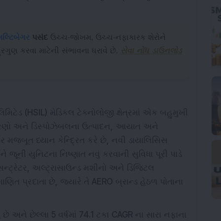
મલ્ટિબેગર
પસંદ
ઉચ્ચ-જોખમ, ઉચ્ચ-નફાકારક શેરોને
રિગુણ કરવા માટેની સંભાવના ધરાવે છે.
સેવા નોંધ ડાઉનલોડ
લિમિટેડ (HSIL) મેડિકલ ટેક્નોલોજી ક્ષેત્રમાં એક બહુમુખી
પકરણો અને ડિસ્પોઝેબલના ઉત્પાદન, આયાત અને
ેર પર મજબૂત ધ્યાન કેન્દ્રિત કરે છે, નવી ડાયાલિસિસ
ૂની યુનિટના નિષ્ણાત નવું કરવાની સુવિધા પૂરી પાડે
ન્ટ્રેટર, અલ્ટ્રાસાઉન્ડ મશીનો અને ડિજિટલ
ાણિત પ્રદાતા છે, જ્યારે તે AERO બ્રાન્ડ હેઠળ પોતાના
છે અને છેલ્લા 5 વર્ષમાં 74.1 ટકા CAGR ના સારા નફાના