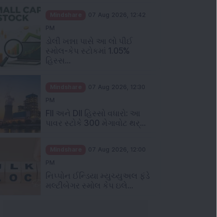
Mindshare
07 Aug 2026, 12:42
PM
ડોલી ખન્ના પાસે આ લો પીઈ
સ્મોલ-કેપ સ્ટોકમાં 1.05%
હિસ્સ...
Mindshare
07 Aug 2026, 12:30
PM
FII અને DII હિસ્સો વધારો: આ
પાવર સ્ટોકે 300 મેગાવોટ થર્...
Mindshare
07 Aug 2026, 12:00
PM
નિપ્પોન ઈન્ડિયા મ્યુચ્યુઅલ ફંડે
મલ્ટીબેગર સ્મોલ કેપ ઇલે...