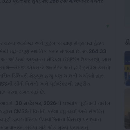
 323 પ્રતિ શેર સુધી, શેરે 266 ટકા મલ્ટિબેગર વળતર
▼
ડ
કારના આરોગ્ય અને કુટુંબ કલ્યાણ મંત્રાલય હેઠળ
થી મહત્વપૂર્ણ સ્થાનિક કરાર મેળવ્યો છે.
રૂ. 264.33
ા આ ઓર્ડરમાં અદ્યતન મેડિકલ ઈમેજિંગ ઉપકરણો, ખાસ
 સાથે—તેમજ એક્સ-રે જનરેટર અને હાર્ડ ટ્રાવેલ કેસનો
િશ્ચિત ડિલિવરી શેડ્યૂલ હજુ પણ ચાલતી ચર્ચાઓ દ્વારા
SSની સીધી વિનંતી અને પ્રોજેક્ટની રાષ્ટ્રીય
 શરૂ કરવા સંમત થઈ છે.
ં આવશે,
30 સપ્ટેમ્બર, 2026
ની લક્ષ્યાંક પૂર્ણતાની તારીખ
 દ્વારા CMSSને વિનંતી કરેલા વધુ ચર્ચા અને સંભવિત
વપૂર્ણ ડાયગ્નોસ્ટિક ઉપયોગિતાના વિતરણ પર ધ્યાન
મ ક્ષેત્રમાં સંસ્થા માટે એક મુખ્ય પ્રયાસનું