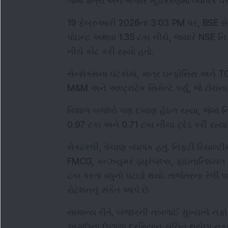
જેમાં ક્ષેત્રો અને બજાર મૂડીકરણમાં વ્યાપક વે
19 ફેબ્રુઆરી 2026ના 3:03 PM પર, BSE સેન્સ
પોઇન્ટ અથવા 1.35 ટકા નીચે, જ્યારે NSE નિ
નીચે કોટ કરી રહ્યો હતો.
સેન્સેક્સના ઘટકોમાં, માત્ર ઇન્ફોસિસ અને TCSએ
M&M અને અલ્ટ્રાટેક સિમેન્ટે કર્યું, જે ટોચના લ
વિશાળ બજારો પણ દબાણ હેઠળ રહ્યા, જેમાં નિફ
0.97 ટકા અને 0.71 ટકા નીચા ટ્રેડ કરી રહ્યા
સેક્ટરલી, વેચાણ વ્યાપક હતું. નિફ્ટી રિયાલ્ટી
FMCG, કન્ઝ્યુમર ડ્યુરેબલ્સ, ફાઇનાન્શિયલ સર
ટકા કરતા વધુનો ઘટાડો થયો. તાજેતરના રેલી પ
રોટેશનનું સંકેત આપે છે.
સામાન્ય રીતે, બજારની નબળાઈ મુખ્યત્વે નફો 
અગાઉના ઉછાળા દરમિયાન સંચિત થયેલા નફાન