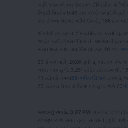
અગિયારમાંથી નવ સેક્ટરલ ઈન્ડિસીસ પોઝિટિવ 
નિફ્ટી મિડકૅપ 0.48 ટકા વધ્યો જ્યારે નિફ્ટી સ
બેંક ટોચના ગેઇનર તરીકે ઉભરી, 1.68 ટકા વધ્
એબીબી ઇન્ડિયાના શેર 4.68 ટકા કરતાં વધુ 
જાહેર કર્યા. ક્રિસકેપિટલની આગેવાની હેઠળના 
સંમત થયા બાદ નોવાર્ટિસ ઇન્ડિયા 20 ટકા 
અપર
20 ફેબ્રુઆરી, 2026 સુધીમાં, ભારતના નેશન
નકારાત્મક હતી. 3,251 ટ્રેડેડ સ્ટોક્સમાંથી, 1
41 સ્ટોક્સે તેમના
52-વર્ષીય ઊંચા
ને સ્પર્શ્યા
70 સ્ટોક્સ ઉપર સર્કિટમાં બંધ હતા અને 70
લો
બજારનું અપડેટ 3:07 PM:
 ભારતીય ઇક્વિટીઝમ
રોકાણકારોએ સતત ત્રણ સત્રોની વૃદ્ધિ પછી 