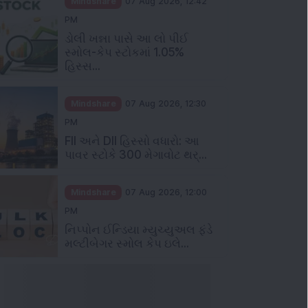
Mindshare
07 Aug 2026, 12:42
PM
ડોલી ખન્ના પાસે આ લો પીઈ
સ્મોલ-કેપ સ્ટોકમાં 1.05%
હિસ્સ...
Mindshare
07 Aug 2026, 12:30
PM
FII અને DII હિસ્સો વધારો: આ
પાવર સ્ટોકે 300 મેગાવોટ થર્...
Mindshare
07 Aug 2026, 12:00
PM
નિપ્પોન ઈન્ડિયા મ્યુચ્યુઅલ ફંડે
મલ્ટીબેગર સ્મોલ કેપ ઇલે...
ઞાન