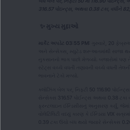
બંધ બેલ પર, નિફ્ટી 50 માં 116.90 પોઇન્ટ્સ, 
316.57 પોઇન્ટ્સ, અથવા 0.38 ટકા, વધીને 82,
✨
મુખ્ય મુદ્દાઓ
માર્કેટ અપડેટ 03:55 PM: 
ગુરુવારે, 20 ફેબ્ર
અને સેન્સેક્સ, મ્યુટેડ શરૂઆતમાંથી સાજા થય
નુકસાનનો ભાગ પાછો મેળવ્યો. બજારોમાં પણ 
સ્ટેટ્સ વચ્ચે વધતી તણાવની વચ્ચે વધતી તેલની કિ
ભાવનાને ટેકો મળ્યો.
ક્લોઝિંગ બેલ પર, નિફ્ટી 50 116.90 પોઈન્ટ્
સેન્સેક્સ 316.57 પોઈન્ટ્સ અથવા 0.38 ટકા વ
ફ્રન્ટલાઇન ઈન્ડિસીસનું અનુસરણ કર્યું, જેમાં
વોલેટિલિટી વધ્યું કારણ કે ઈન્ડિયા VIX સત્રમાં
0.39 ટકા ઉંચો બંધ થયો જ્યારે સેન્સેક્સ 0.2