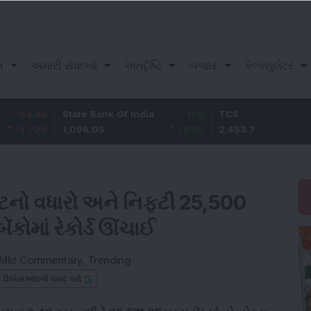
ન
અમારી સેવાઓ
અંતર્દૃષ્ટિ
બજાર
કેલ્ક્યુલેટર
State Bank Of India
11.2
TCS
83.7
1,096.05
1.03
%
2,453.7
3.53
%
ન્ટનો વધારો અને નિફ્ટી 25,500
ંકોમાં રેકોર્ડ ઊંચાઈ
Mkt Commentary
,
Trending
બ ડીએસઆઇજે પસંદ કરો