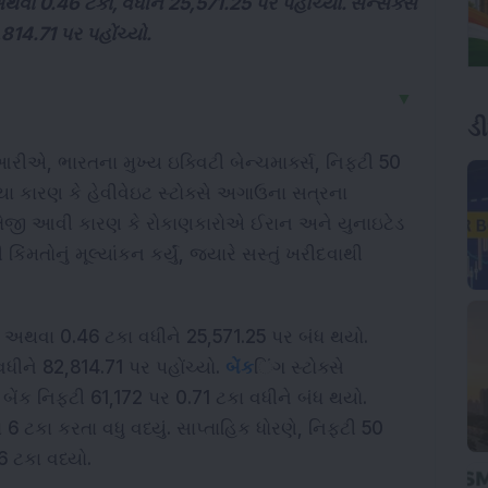
અથવા 0.46 ટકા, વધીને 25,571.25 પર પહોંચ્યો. સેન્સેક્સ
814.71 પર પહોંચ્યો.
▼
ડ
ુઆરીએ, ભારતના મુખ્ય ઇક્વિટી બેન્ચમાર્ક્સ, નિફ્ટી 50 
ા કારણ કે હેવીવેઇટ સ્ટોક્સે અગાઉના સત્રના 
તેજી આવી કારણ કે રોકાણકારોએ ઈરાન અને યુનાઇટેડ 
ંમતોનું મૂલ્યાંકન કર્યું, જ્યારે સસ્તું ખરીદવાથી 
સ અથવા 0.46 ટકા વધીને 25,571.25 પર બંધ થયો. 
ધીને 82,814.71 પર પહોંચ્યો. 
બેંક
િંગ સ્ટોક્સે 
 બેંક નિફ્ટી 61,172 પર 0.71 ટકા વધીને બંધ થયો. 
 6 ટકા કરતા વધુ વધ્યું. સાપ્તાહિક ધોરણે, નિફ્ટી 50 
6 ટકા વધ્યો.