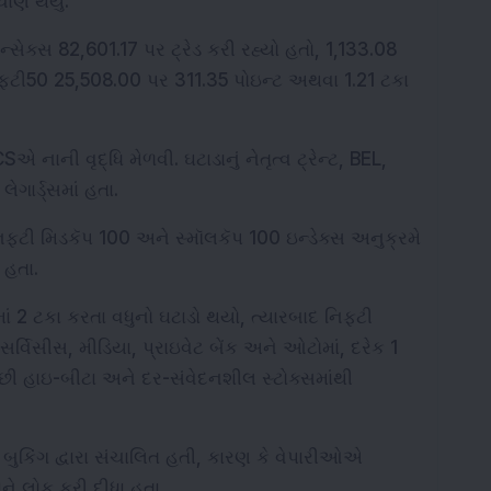
ચાણ થયું.
ેક્સ 82,601.17 પર ટ્રેડ કરી રહ્યો હતો, 1,133.08 
ફ્ટી50 25,508.00 પર 311.35 પોઇન્ટ અથવા 1.21 ટકા 
 નાની વૃદ્ધિ મેળવી. ઘટાડાનું નેતૃત્વ ટ્રેન્ટ, BEL, 
ેગાર્ડ્સમાં હતા.
્ટી મિડકૅપ 100 અને સ્મૉલકૅપ 100 ઇન્ડેક્સ અનુક્રમે 
 હતા.
માં 2 ટકા કરતા વધુનો ઘટાડો થયો, ત્યારબાદ નિફ્ટી 
્વિસીસ, મીડિયા, પ્રાઇવેટ બેંક અને ઓટોમાં, દરેક 1 
છી હાઇ-બીટા અને દર-સંવેદનશીલ સ્ટોક્સમાંથી 
બુકિંગ દ્વારા સંચાલિત હતી, કારણ કે વેપારીઓએ 
ે લોક કરી દીધા હતા.