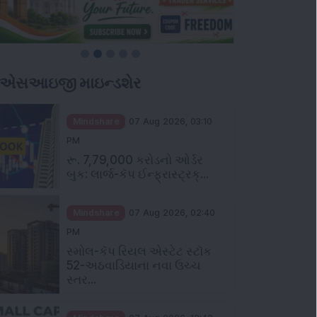
ીએસઆઇજી માઇન્ડશેર
Mindshare
07 Aug 2026, 03:10
PM
રૂ. 7,79,000 કરોડનો ઓર્ડર
બુક: લાર્જ-કૅપ ઈન્ફ્રાસ્ટ્રક્...
Mindshare
07 Aug 2026, 02:40
PM
સ્મોલ-કૅપ રિયલ એસ્ટેટ સ્ટૉક
52-અઠવાડિયાના નવા ઉચ્ચ
સ્તર...