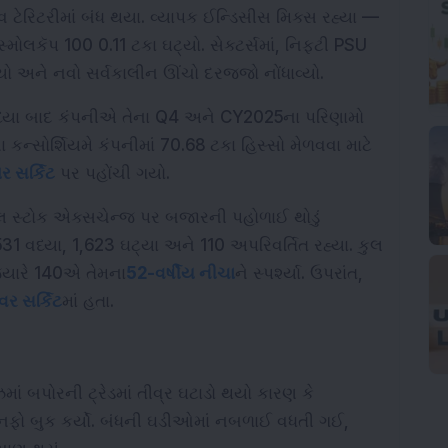
ટેરિટરીમાં બંધ થયા. વ્યાપક ઈન્ડિસીસ મિક્સ રહ્યા — 
્મોલકૅપ 100 0.11 ટકા ઘટ્યો. સેક્ટર્સમાં, નિફ્ટી PSU 
યો અને નવો સર્વકાલીન ઊંચો દરજ્જો નોંધાવ્યો.
વધ્યા બાદ કંપનીએ તેના Q4 અને CY2025ના પરિણામો 
કન્સોર્શિયમે કંપનીમાં 70.68 ટકા હિસ્સો મેળવવા માટે 
 સર્કિટ
 પર પહોંચી ગયો.
લ સ્ટોક એક્સચેન્જ પર બજારની પહોળાઈ થોડું 
,531 વધ્યા, 1,623 ઘટ્યા અને 110 અપરિવર્તિત રહ્યા. કુલ 
, જ્યારે 140એ તેમના
52-વર્ષીય નીચા
ને સ્પર્શ્યા. ઉપરાંત, 
વર સર્કિટ
માં હતા.
ાં બપોરની ટ્રેડમાં તીવ્ર ઘટાડો થયો કારણ કે 
નફો બુક કર્યો. બંધની ઘડીઓમાં નબળાઈ વધતી ગઈ, 
જ્