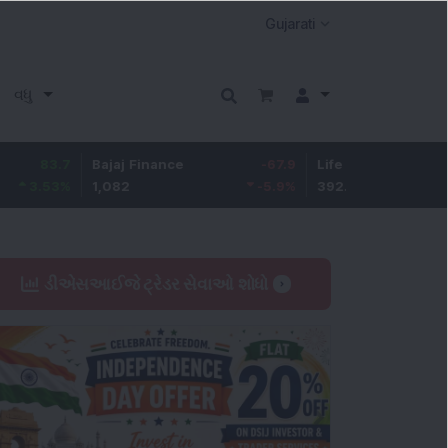
વધુ
Bajaj Finance
-67.9
Life Insurance Corp.
5.2
1,082
-5.9
%
392.8
1.35
ડીએસઆઈજે ટ્રેડર સેવાઓ શોધો