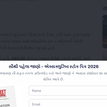
્ચમાર્ક શુક્રવારે ઊંચા સ્તરે વેપાર કરી રહ્યા હતા કારણ 
વચ્ચેના તણાવ સાથે જોડાયેલા ક્રૂડ ઓઇલની વધતી 
ં ખરીદીની ભાવનાએ વિલંબ આપ્યો હતો.
 પર હતો, 444.88 પોઈન્ટ અથવા 0.54 ટકાનો વધારો, અને 
્ટ અથવા 0.54 ટકાનો વધારો.
સૌથી પહેલા જાણો - એક્સક્લુઝિવ સ્ટોક પિક 2026
લામણ ની મફત નકલ ડાઉનલોડ કરો અને જાણો કે અમારા સંશોધન શા માટે 
, લાર્સન એન્ડ ટુબ્રો, એનટિપીસી લિમિટેડ, હિન્દુસ્તાન 
શક્તિ આપે છે.
નો વધારો કર્યો. નીચેના તરફ, ટેક મહિન્દ્રા, ઇટર્નલ, 
રતી એરટેલ 1.18 ટકાથી ઘટ્યા.
કાનો વધારો થયો અને નિફ્ટી સ્મોલકૅપ 100 0.11 ટકાનો 