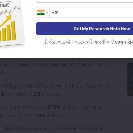
ટ્યો, ત્યારબાદ નિફ્ટી મીડિયા ઇન્ડેક્સ. આ દરમિયાન, 
નિફ્ટી મેટલ ઇન્ડેક્સ અને નિફ્ટી પ્રાઇવેટ બેંક ઇન્ડેક્સ 
સ 0.37 ટકાનો વધારો થયો.
Get My Research Note Now
ડીએસઆઇજે - ૧૯૮૬ થી ભારતીય રોકાણકારોને
શુક્રવારે અસ્થિર રીતે વેપાર કરી રહી હતી કારણ કે 
કર્યું હતું જ્યારે ઇરાન-યુ.એસ. તણાવ વધતો હતો અને 
તું.
પર ઉભું હતું, 230 પોઈન્ટ અથવા 0.28 ટકા ઉપર, જ્યારે 
83 પોઈન્ટ અથવા 0.33 ટકા ઉપર.
ેડ, લાર્સન એન્ડ ટુબ્રો, NTPC લિમિટેડ, હિંદુસ્તાન 
નો વધારો કરીને લાભ મેળવ્યો.
સ, મહિન્દ્રા એન્ડ મહિન્દ્રા અને ભારતી એરટેલ ટોચના 