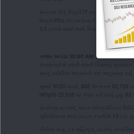
સેક્ટરલ રીતે, નિફ્ટી IT ઇન્ડેક્સ 0.74 ટકા ઘ
નિફ્ટી PSU બેંક ઇન્ડેક્સ 1 ટકા વધ્યો, જ્યારે 
0.5 ટકાનો વધારો થયો. નિફ્ટી FMCG ઇન્ડેક્
બજાર અપડેટ 10:40 AM:
 ભારતીય ઇક્વિટીઝ 
રોકાણકારોએ વધતી તેલની કિંમતોનું મૂલ્યાંકન 
સસ્તું ખરીદીના અવસરનો પણ અનુસરણ કર્યું હ
સુમારે 10:20 વાગ્યે, BSE સેન્સેક્સ 82,728 
Nifty50 25,538 પર વેપાર કરી રહ્યું હતું, 
સેન્સેક્સ ઘટકોમાં, ભારત ઇલેક્ટ્રોનિક્સ લિમિટ
યુનિલીવરના અને ટાઇટન કંપનીએ 1.5 ટકા સુધી
નીચેના તરફ, ટેક મહિન્દ્રા, ઇટર્નલ, ઇન્ફોસિ