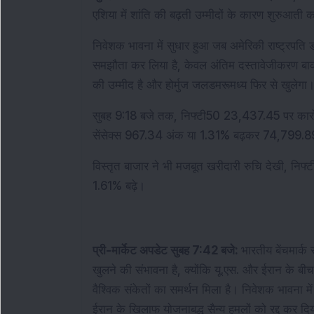
एशिया में शांति की बढ़ती उम्मीदों के कारण शुरुआती कार
निवेशक भावना में सुधार हुआ जब अमेरिकी राष्ट्रपति 
समझौता कर लिया है, केवल अंतिम दस्तावेजीकरण बाकी है
की उम्मीद है और होर्मुज जलडमरूमध्य फिर से खुलेगा
सुबह 9:18 बजे तक, निफ्टी50 23,437.45 पर कार
सेंसेक्स 967.34 अंक या 1.31% बढ़कर 74,799.89
विस्तृत बाजार ने भी मजबूत खरीदारी रुचि देखी, निफ
1.61% बढ़े।
प्री-मार्केट अपडेट सुबह 7:42 बजे: 
भारतीय बेंचमार्क
खुलने की संभावना है, क्योंकि यू.एस. और ईरान के बीच 
वैश्विक संकेतों का समर्थन मिला है। निवेशक भावना में
ईरान के खिलाफ योजनाबद्ध सैन्य हमलों को रद्द कर दिया,