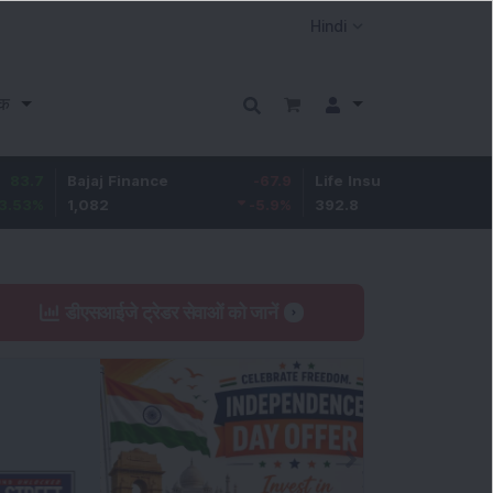
क
ajaj Finance
-67.9
Life Insurance Corp.
5.25
,082
-5.9
%
392.8
1.35
%
डीएसआईजे ट्रेडर सेवाओं को जानें