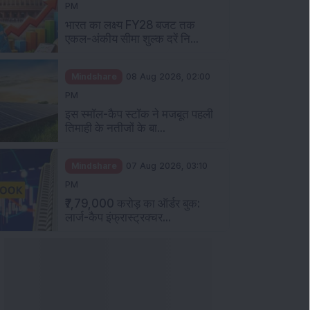
PM
भारत का लक्ष्य FY28 बजट तक
एकल-अंकीय सीमा शुल्क दरें नि...
Mindshare
08 Aug 2026, 02:00
PM
इस स्मॉल-कैप स्टॉक ने मजबूत पहली
तिमाही के नतीजों के बा...
Mindshare
07 Aug 2026, 03:10
PM
₹7,79,000 करोड़ का ऑर्डर बुक:
लार्ज-कैप इंफ्रास्ट्रक्चर...