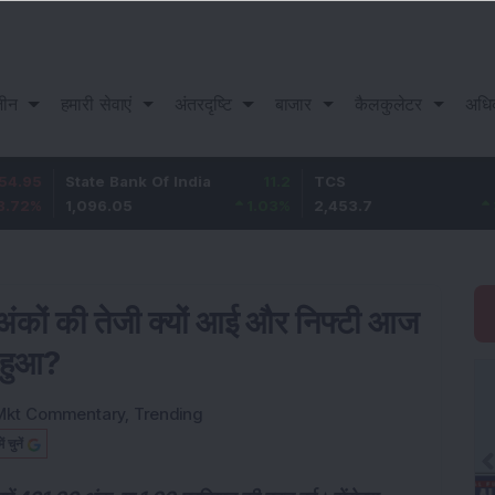
़ीन
हमारी सेवाएं
अंतरदृष्टि
बाजार
कैलकुलेटर
अधि
tate Bank Of India
11.2
TCS
83.7
B
,096.05
1.03
%
2,453.7
3.53
%
1
 अंकों की तेजी क्यों आई और निफ्टी आज
 हुआ?
Mkt Commentary
,
Trending
चुनें