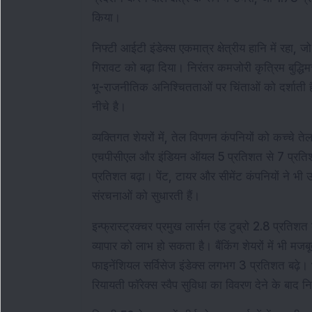
किया।
निफ्टी आईटी इंडेक्स एकमात्र क्षेत्रीय हानि में र
गिरावट को बढ़ा दिया। निरंतर कमजोरी कृत्रिम बुद्धिमत्
भू-राजनीतिक अनिश्चितताओं पर चिंताओं को दर्शात
नीचे है।
व्यक्तिगत शेयरों में, तेल विपणन कंपनियों को कच्चे 
एचपीसीएल और इंडियन ऑयल 5 प्रतिशत से 7 प्रतिशत 
प्रतिशत बढ़ा। पेंट, टायर और सीमेंट कंपनियों ने भी
संरचनाओं को सुधारती हैं।
इन्फ्रास्ट्रक्चर प्रमुख लार्सन एंड टुब्रो 2.8 प्रतिशत बढ
व्यापार को लाभ हो सकता है। बैंकिंग शेयरों में भी म
फाइनेंशियल सर्विसेज इंडेक्स लगभग 3 प्रतिशत बढ़े। भारत
रियायती फॉरेक्स स्वैप सुविधा का विवरण देने के बाद न