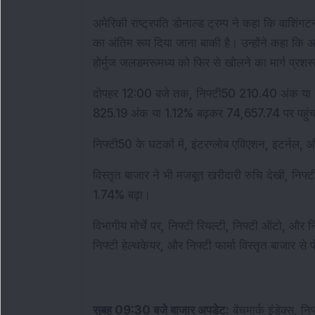
अमेरिकी राष्ट्रपति डोनाल्ड ट्रम्प ने कहा कि वाशिं
का अंतिम रूप दिया जाना बाकी है। उन्होंने कहा कि अगल
होर्मुज जलडमरूमध्य को फिर से खोलने का मार्ग प्रशस
दोपहर 12:00 बजे तक, निफ्टी50 210.40 अंक या 0
825.19 अंक या 1.12% बढ़कर 74,657.74 पर पहुं
निफ्टी50 के घटकों में, इंटरग्लोब एविएशन, इटर्नल, और 
विस्तृत बाजार ने भी मजबूत खरीदारी रुचि देखी, निफ्ट
1.74% बढ़ा।
विभागीय मोर्चे पर, निफ्टी रियल्टी, निफ्टी ऑटो, और 
निफ्टी हेल्थकेयर, और निफ्टी फार्मा विस्तृत बाजार से प
सुबह 09:30 बजे बाजार अपडेट:
 बेंचमार्क इंडेक्स, 