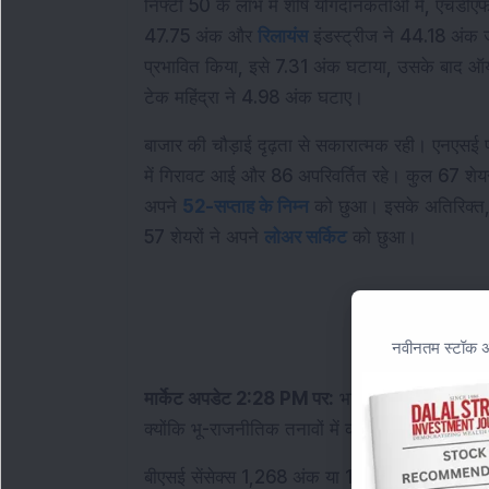
निफ्टी 50 के लाभ में शीर्ष योगदानकर्ताओं में, एचडीएफ
47.75 अंक और 
रिलायंस
 इंडस्ट्रीज ने 44.18 अंक 
प्रभावित किया, इसे 7.31 अंक घटाया, उसके बाद ऑय
टेक महिंद्रा ने 4.98 अंक घटाए।
बाजार की चौड़ाई दृढ़ता से सकारात्मक रही। एनएसई पर
में गिरावट आई और 86 अपरिवर्तित रहे। कुल 67 शेयरो
अपने 
52-सप्ताह के निम्न
 को छुआ। इसके अतिरिक्त,
57 शेयरों ने अपने 
लोअर सर्किट
 को छुआ।
नवीनतम स्टॉक अन
मार्केट अपडेट 2:28 PM पर:
 भारतीय बेंचमार्क सूचक
क्योंकि भू-राजनीतिक तनावों में कमी से निवेशक भावना म
बीएसई सेंसेक्स 1,268 अंक या 1.71 प्रतिशत की वृद्धि