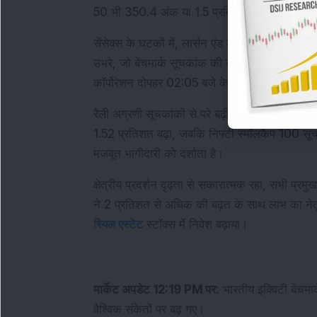
50 भी 350.4 अंक या 1.5 प्रतिशत की वृद्धि के सा
सेंसेक्स के घटकों में, लार्सन एंड टुब्रो (एल&टी), इ
उभरे, जो बेंचमार्क सूचकांक की ऊपर की गति का समर्
कॉर्पोरेशन दोपहर 02:05 बजे के आसपास नकारात्मक क्ष
रैली अग्रणी सूचकांकों से परे बढ़ी, जिसमें व्यापक ब
1.52 प्रतिशत बढ़ा, जबकि निफ्टी स्मॉलकैप 100 सू
मजबूत भागीदारी को दर्शाता है।
क्षेत्रीय प्रदर्शन दृढ़ता से सकारात्मक रहा, सभी प्रमु
रियल एस्टेट
 स्टॉक्स में निवेश बढ़ाया।
मार्केट अपडेट 12:19 PM पर:
 भारतीय इक्विटी बेंचमार
वैश्विक संकेतों पर बढ़ गए।