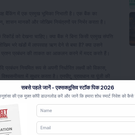
ह बैंकिंग में एक प्रमुख भूमिका निभाती है। एक बैंक का
ासन, शासन मानकों और जोखिम नियंत्रणों पर निर्भर करता है।
 रिकॉर्ड को देखना चाहिए। क्या बैंक ने बिना किसी प्रमुख संपत्ति
 जोखिम भरे खंडों में लापरवाह ऋण देने से बचा है? क्या उसने
प्रश्न प्रबंधन की ताकत का आकलन करने में मदद करते हैं।
ि प्रबंधन नियमित रूप से अपनी निर्धारित लक्ष्यों को विकास,
यह विश्वसनीयता में सुधार करता है। एनपीए, प्रावधान या पूंजी की
होते हैं।
सबसे पहले जानें - एक्सक्लूसिव स्टॉक पिक 2026
ुशंसा की एक मुफ़्त कॉपी डाउनलोड करें और जानें कि हमारा शोध स्मार्ट निवेश को कैसे
ागत-से-आय अनुपात दिखाता है कि बैंक आय उत्पन्न करने के लिए
र बेहतर दक्षता को दर्शाता है। हालांकि, यदि कोई बैंक
िवेश कर रहा है, तो लागत कुछ समय के लिए ऊंची रह सकती है।
 परीक्षक की चिंताएं, बार-बार नेतृत्व का बाहर जाना या संबंधित-पक्ष