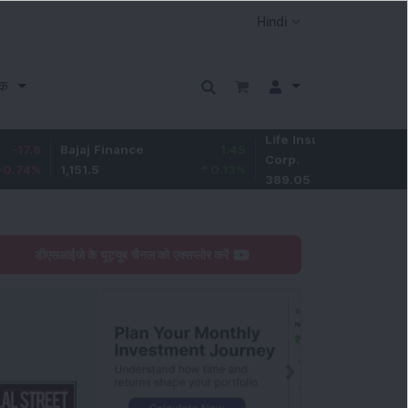
क
Life Insurance
-2.45
Bajaj Finance
1.45
Corp.
-0.63
%
1,151.5
0.13
%
389.05
डीएसआईजे के यूट्यूब चैनल को एक्सप्लोर करें