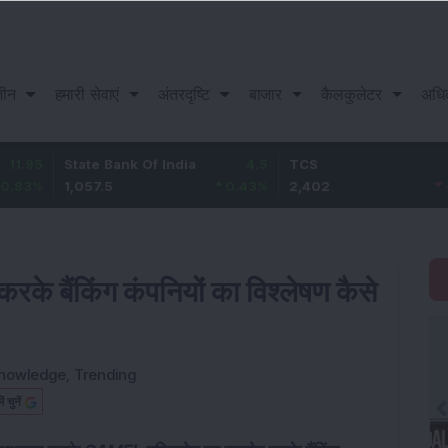
़ीन
हमारी सेवाएं
अंतरदृष्टि
बाजार
कैलकुलेटर
अधि
State Bank Of India
4.5
TCS
-17.8
1,057.5
0.43
%
2,402
-0.74
%
े बैंकिंग कंपनियों का विश्लेषण कैसे
nowledge
,
Trending
चुनें