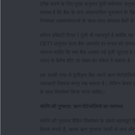
ट्रैक करने के लिए मुख्य अनुपात पूंजी पर्याप्तता 
मतलब है कि बैंक के पास अप्रत्याशित नुकसान के ख
नियामक आवश्यकताओं के साथ-साथ समकक्ष बैंकों क
कॉमन इक्विटी टियर 1 पूंजी भी महत्वपूर्ण है क्योंकि यह
CET1 अनुपात वाला बैंक आमतौर पर तनाव को संभालने क
जांचना चाहिए कि क्या बैंक अक्सर नई पूंजी जुटाता
उधार या बैलेंस शीट पर दबाव का संकेत दे सकता है।
एक अच्छी तरह से पूंजीकृत बैंक अपने ऋण पोर्टफोलिय
जमाकर्ता विश्वास बनाए रख सकता है। लेकिन केवल पूंजी प
के साथ विश्लेषण किया जाना चाहिए।
संपत्ति की गुणवत्ता: ऋण पोर्टफोलियो का स्वास्थ्य
संपत्ति की गुणवत्ता बैंकिंग विश्लेषण के सबसे महत्वपूर्
हिस्सा बनाते हैं, खराब ऋण गुणवत्ता जल्दी से लाभ औ