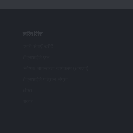
त्वरित लिंक
हमारी सेवाएँ खरीदें
डीएसआईजे ऐप्स
निवेशक जागरूकता कार्यक्रम (आयएपी)
डीएसआईजे पत्रिका संग्रह
ऑफर
बाजार