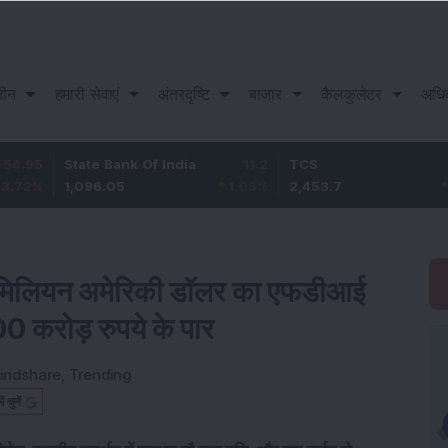
़ीन
हमारी सेवाएं
अंतरदृष्टि
बाजार
कैलकुलेटर
अधि
tate Bank Of India
11.2
TCS
83.7
,096.05
1.03
%
2,453.7
3.53
%
 942 मिलियन अमेरिकी डॉलर का एफडीआई
00 करोड़ रुपये के पार
indshare
,
Trending
चुनें