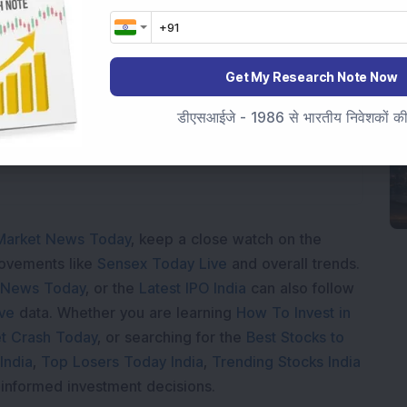
Get My Research Note Now
Loading...
डीएसआईजे - 1986 से भारतीय निवेशकों की स
Market News Today
, keep a close watch on the
movements like
Sensex Today Live
and overall trends.
 News Today
, or the
Latest IPO India
can also follow
ive
data. Whether you are learning
How To Invest in
t Crash Today
, or searching for the
Best Stocks to
India
,
Top Losers Today India
,
Trending Stocks India
 informed investment decisions.