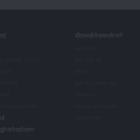
वाएं
डीएसआईजे एक्सप्लोर करें
हमारे बारे में
यूज़ इन्वेस्टमेंट न्यूज़लैटर
हमसे संपर्क करें
सेवाएँ
करियर
र्टफोलियो
हमारे साथ विज्ञापन करें
सेवाएँ
प्रशंसापत्र
लियो एडवाइजरी सर्विस
संस्थापक को श्रद्धांजलि
र्ड
संपादकीय नीति
छे जाने वाले प्रश्न