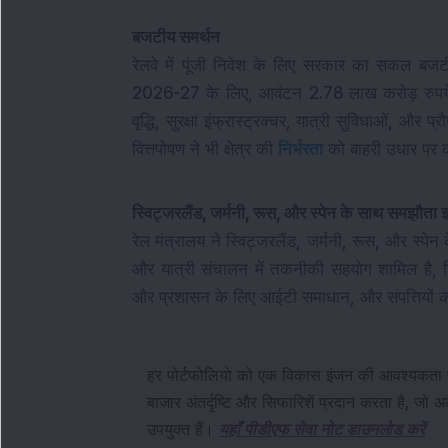
बजटीय समर्थन
रेलवे में पूंजी निवेश के लिए सरकार का सकल बज
2026-27 के लिए, आवंटन 2.78 लाख करोड़ रुपये
वृद्धि, सुरक्षा इंफ्रास्ट्रक्चर, यात्री सुविधाओं, और प्
वित्तपोषण ने भी क्षेत्र की 
निर्भरता
 को बाहरी उधार पर 
स्विट्जरलैंड, जर्मनी, रूस, और स्पेन के साथ समझौता ज
रेल मंत्रालय ने स्विट्जरलैंड, जर्मनी, रूस, और स्पे
और यात्री संचालन में तकनीकी सहयोग शामिल है, जि
और प्रशासन के लिए आईटी समाधान, और संपत्तियों का
हर पोर्टफोलियो को एक विकास इंजन की आवश्यकता 
बाजार अंतर्दृष्टि और सिफारिशें प्रदान करता है, जो 
उपयुक्त हैं।
यहाँ पीडीएफ सेवा नोट डाउनलोड करें