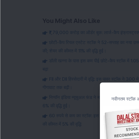
You Might Also Like
₹7,79,000 करोड़ का ऑर्डर बुक: लार्ज-कैप इंफ्रास्ट्
छोटी-कैप रियल एस्टेट स्टॉक ने 52-सप्ताह का नया उच्च
की; शेयर की कीमत में 11% की वृद्धि हुई।
डॉली खन्ना के पास इस कम पीई छोटे-कैप स्टॉक में 1.0
बढ़ा
FII और DII हिस्सेदारी में वृद्धि: इस पावर स्टॉक ने 300
गीगावाट तक बढ़ी।
निप्पॉन इंडिया म्यूचुअल फंड ने मल्टीबैगर स्मॉल-कैप 
नवीनतम स्टॉक अन
6% की वृद्धि हुई।
60 रुपये से कम का स्टॉक: इस स्मॉल-कैप AI स्टॉक को व
की कीमत में 5% की वृद्धि