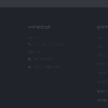
हमसे संपर्क करें
हमारे से
फोन नंबर
:
मैगज़ीन
+91 9240904920
फ़्लैश न्
ईमेल पता
:
निवेशक 
enquiry@dsij.in
मॉडल पो
service@dsij.in
व्यापारी 
पोर्टफो
पावर का
अक्सर पू