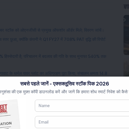
रक्चर स्टॉक को ओएनजीसी से प्रमुख ऑफशोर ऑर्डर मिले; विवरण जांचें।
 स्तर छुआ, क्योंकि कंपनी ने Q1 FY27 में 708% PAT वृद्धि की रिपोर्ट
5% हिस्सेदारी है; परिचालन में बदलाव की गति के साथ मुनाफा 540% तक
 मेगावाट के थर्मल पावर प्लांट का अधिग्रहण पूरा किया; संचालन क्षमता 14.8
सबसे पहले जानें - एक्सक्लूसिव स्टॉक पिक 2026
इलेक्ट्रिकल उपकरण स्टॉक में 12,50,000 शेयर खरीदे; शेयर की कीमत में
ुशंसा की एक मुफ़्त कॉपी डाउनलोड करें और जानें कि हमारा शोध स्मार्ट निवेश को कैसे
िजयानंद ट्रेवल्स से 3-वर्षीय कस्टमर एक्सपीरियंस अनुबंध मिला; शेयर