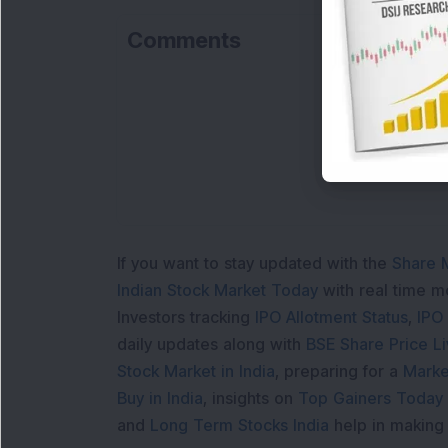
Comments
If you want to stay updated with the
Share 
Indian Stock Market Today
with real time 
Investors tracking
IPO Allotment Status
,
IPO
daily updates along with
BSE Share Price L
Stock Market in India
, preparing for a
Marke
Buy in India
, insights on
Top Gainers Today 
and
Long Term Stocks India
help in making