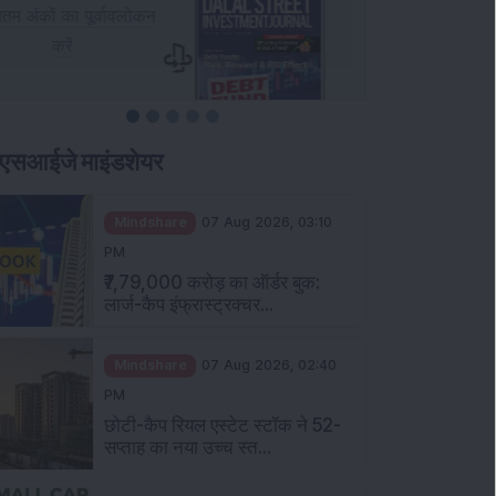
एसआईजे माइंडशेयर
Mindshare
07 Aug 2026, 03:10
PM
₹7,79,000 करोड़ का ऑर्डर बुक:
लार्ज-कैप इंफ्रास्ट्रक्चर...
Mindshare
07 Aug 2026, 02:40
PM
छोटी-कैप रियल एस्टेट स्टॉक ने 52-
सप्ताह का नया उच्च स्त...
Mindshare
07 Aug 2026, 12:42