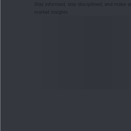
Stay informed, stay disciplined, and make s
market insights.