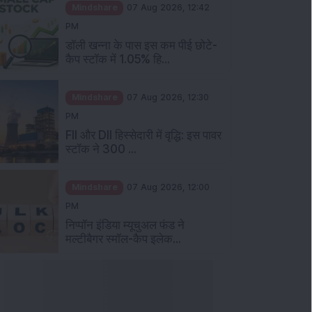
PM
डॉली खन्ना के पास इस कम पीई छोटे-
कैप स्टॉक में 1.05% हि...
Mindshare
07 Aug 2026, 12:30
PM
FII और DII हिस्सेदारी में वृद्धि: इस पावर
स्टॉक ने 300 ...
Mindshare
07 Aug 2026, 12:00
PM
निप्पॉन इंडिया म्यूचुअल फंड ने
मल्टीबैगर स्मॉल-कैप इलेक...