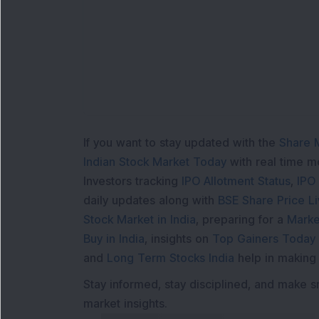
If you want to stay updated with the
Share 
Indian Stock Market Today
with real time 
Investors tracking
IPO Allotment Status
,
IPO
daily updates along with
BSE Share Price L
Stock Market in India
, preparing for a
Marke
Buy in India
, insights on
Top Gainers Today 
and
Long Term Stocks India
help in making
Stay informed, stay disciplined, and make s
market insights.