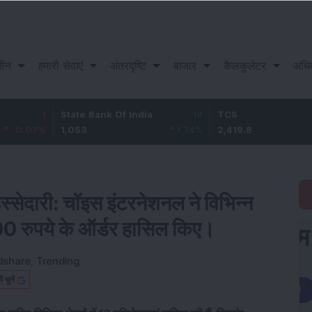
़ीन
हमारी सेवाएं
अंतरदृष्टि
बाजार
कैलकुलेटर
अधि
1
State Bank Of India
18
TCS
-30.
%
1,053
1.74
%
2,419.8
-1.23
्सेदारी: चॉइस इंटरनेशनल ने विभिन्न
0 रुपये के ऑर्डर हासिल किए।
dshare
,
Trending
चुनें