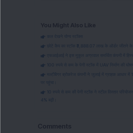
You Might Also Like
कल देखने योग्य स्टॉक्स
छोटे कैप का स्टॉक ₹3,888.07 लाख के ऑर्डर जीतने के 
एफआईआई ने इस मुकुल अग्रवाल समर्थित कंपनी में हिस्स
100 रुपये से कम के पेनी स्टॉक में UAV निर्माण की घोष
मल्टीबैगर ब्रोकरेज कंपनी ने जुलाई में ग्राहक आधार में 
पर पहुंचा।
10 रुपये से कम की पेनी स्टॉक ने स्टील विस्तार परियोज
4% बढ़ी।
Comments