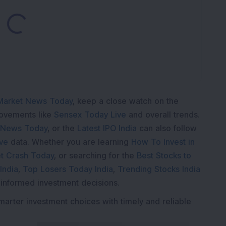
Loading...
Market News Today
, keep a close watch on the
movements like
Sensex Today Live
and overall trends.
 News Today
, or the
Latest IPO India
can also follow
ive
data. Whether you are learning
How To Invest in
t Crash Today
, or searching for the
Best Stocks to
India
,
Top Losers Today India
,
Trending Stocks India
 informed investment decisions.
marter investment choices with timely and reliable