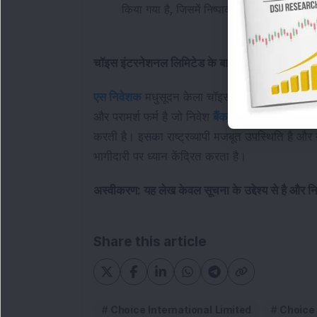
किया गया है, जिसमें निष्पादन समयसीमा 84 मही
चॉइस इंटरनेशनल लिमिटेड के बारे में
एस निवेशक
 मधुसूदन केला चॉइस इंटरनेशनल लिमिटेड मे
और परामर्श फर्म है जो निवेश 
बैंक
िंग, धन प्रबंधन, पराम
करती है। इसका राष्ट्रव्यापी मजबूत उपस्थिति है और 
भागीदारी पर ध्यान केंद्रित करता है।
अस्वीकरण: यह लेख केवल सूचना के उद्देश्य से है और न
Share this article
Choice International Limited
Choice 