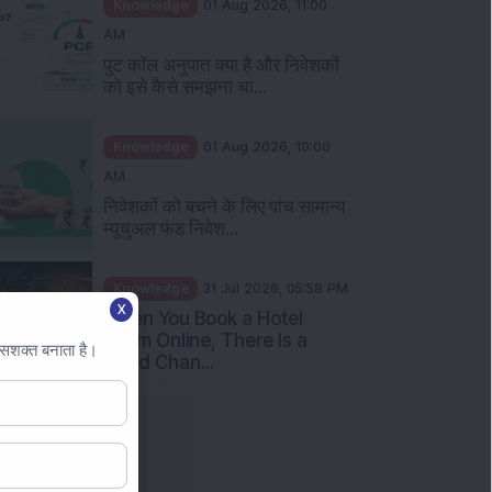
Knowledge
31 Jul 2026, 05:58 PM
When You Book a Hotel
Room Online, There Is a
Good Chan...
X
 सशक्त बनाता है।