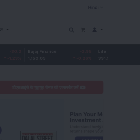
क
2
Bajaj Finance
-2.95
Life Insurance Corp.
0.
%
1,150.05
-0.26
%
391.5
0.13
डीएसआईजे के यूट्यूब चैनल को एक्सप्लोर करें