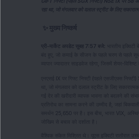
GIFT निफ्टी (पहले SGX निफ्टी) NSE IX पर 58 अं
रहा था, जो मंगलवार को दलाल स्ट्रीट के लिए सकारात्
✨
मुख्य निष्कर्ष
प्री-मार्केट अपडेट सुबह 7:57 बजे:
 भारतीय इक्विटी बे
बंद हुए, जो कमाई के सीजन के पहले चरण से पहले सुधरी
व्यापार ज्यादातर साइडवेज रहेगा, जिसमें शेयर-विशिष्ट
एनएसई IX पर गिफ्ट निफ्टी (पहले एसजीएक्स निफ्टी
था, जो मंगलवार को दलाल स्ट्रीट के लिए सकारात्मक 
गई देर की खरीदारी व्यापक भावना को बदलने की संभाव
प्रतिरोध का सामना करने की उम्मीद है, जहां बिकवाल
समर्थन 25,650 पर है। इस बीच, भारत VIX, अस्थिर
जोखिम से बचाव को दर्शाता है।
वैश्विक संकेत मिश्रित थे। यूएस इक्विटी रातोंरात उच्