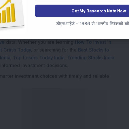
Get My Research Note Now
Market News Today
, keep a close watch on the
डीएसआईजे - 1986 से भारतीय निवेशकों की स
movements like
Sensex Today Live
and overall trends.
 News Today
, or the
Latest IPO India
can also follow
ive
data. Whether you are learning
How To Invest in
t Crash Today
, or searching for the
Best Stocks to
India
,
Top Losers Today India
,
Trending Stocks India
 informed investment decisions.
marter investment choices with timely and reliable