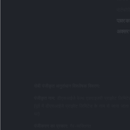
पोर्टफो
पावर का
अक्सर पू
सेबी पंजीकृत अनुसंधान विश्लेषक विवरण
:
पंजीकृत नाम
:
डीएसआईजे वेल्थ एडवाइजरी प्राइवेट लिमिटे
(पूर्व में डीएसआईजे प्राइवेट लिमिटेड के नाम से जाना जाता
था)
पंजीकरण का प्रकार
:
गैर-व्यक्तिगत