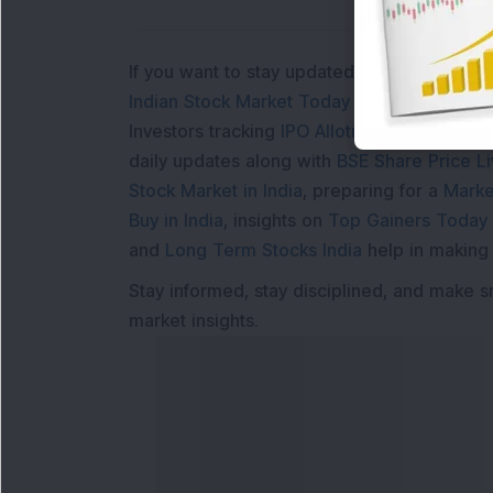
If you want to stay updated with the
Share 
Indian Stock Market Today
with real time 
Investors tracking
IPO Allotment Status
,
IPO
daily updates along with
BSE Share Price L
Stock Market in India
, preparing for a
Marke
Buy in India
, insights on
Top Gainers Today 
and
Long Term Stocks India
help in making
Stay informed, stay disciplined, and make s
market insights.