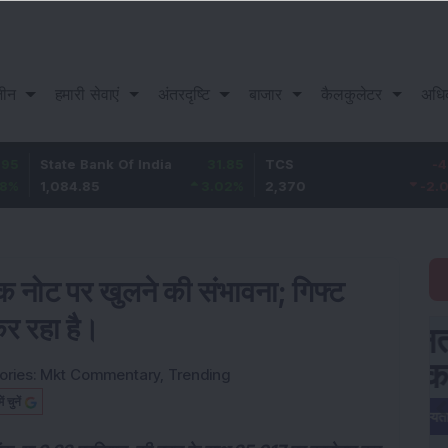
़ीन
हमारी सेवाएं
अंतरदृष्टि
बाजार
कैलकुलेटर
अधि
te Bank Of India
31.85
TCS
-49.8
Ba
084.85
3.02
%
2,370
-2.06
%
1,
मक नोट पर खुलने की संभावना; गिफ्ट
र रहा है।
ories:
Mkt Commentary
,
Trending
चुनें