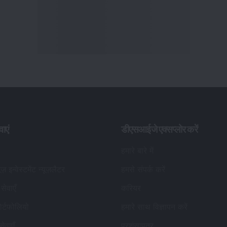
वाएं
डीएसआईजे एक्सप्लोर करें
हमारे बारे में
यूज़ इन्वेस्टमेंट न्यूज़लैटर
हमसे संपर्क करें
सेवाएँ
करियर
र्टफोलियो
हमारे साथ विज्ञापन करें
सेवाएँ
प्रशंसापत्र