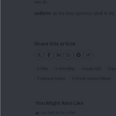
साथ रहे।
अस्वीकरण: 
यह लेख केवल सूचनात्मक उद्देश्यों के लिए
Share this article
FPIs
Gift Nifty
India VIX
In
sensex today
Stock market News
You Might Also Like
कल देखने के लिए स्टॉक्स