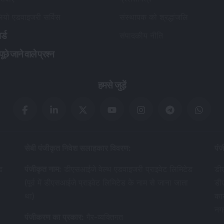
लियो एडवाइजरी सर्विस
संस्थापक को श्रद्धांजलि
र्ड
संपादकीय नीति
छे जाने वाले प्रश्न
हमसे जुड़ें
सेबी पंजीकृत निवेश सलाहकार विवरण
:
पंज
ड
पंजीकृत नाम
:
डीएसआईजे वेल्थ एडवाइजरी प्राइवेट लिमिटेड
डीए
(पूर्व में डीएसआईजे प्राइवेट लिमिटेड के नाम से जाना जाता
डी
था)
का
नग
पंजीकरण का प्रकार
:
गैर-व्यक्तिगत