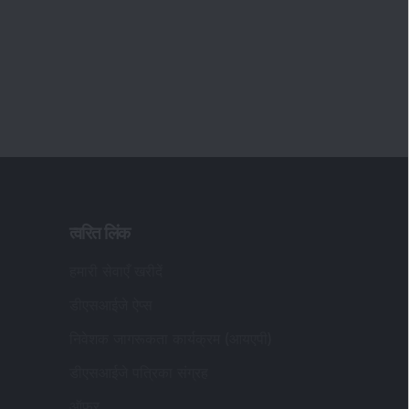
त्वरित लिंक
हमारी सेवाएँ खरीदें
डीएसआईजे ऐप्स
निवेशक जागरूकता कार्यक्रम (आयएपी)
डीएसआईजे पत्रिका संग्रह
ऑफर