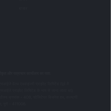
बाजार
ीकृत और पत्राचार कार्यालय का पता
:
सआईजे वेल्थ एडवाइजरी प्राइवेट लिमिटेड (पूर्व में
एसआईजे प्राइवेट लिमिटेड के नाम से जाना जाता था)
र्यालय क्रमांक - 409, सोलिटेयर बिजनेस हब, कल्याणी
र, पुणे - 411006.