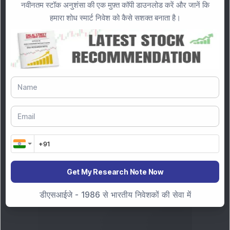
नवीनतम स्टॉक अनुशंसा की एक मुफ़्त कॉपी डाउनलोड करें और जानें कि
हमारा शोध स्मार्ट निवेश को कैसे सशक्त बनाता है।
Knowledge
31 Jul 2026, 05:58 PM
When You Book a Hotel Room Online,
There Is a Good Chan...
Get My Research Note Now
डीएसआईजे - 1986 से भारतीय निवेशकों की सेवा में