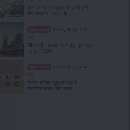
डॉली खन्ना के पास इस कम पीई छोटे-
कैप स्टॉक में 1.05% हि...
Mindshare
07 Aug 2026, 12:30
PM
FII और DII हिस्सेदारी में वृद्धि: इस पावर
स्टॉक ने 300 ...
Mindshare
07 Aug 2026, 12:00
PM
निप्पॉन इंडिया म्यूचुअल फंड ने
मल्टीबैगर स्मॉल-कैप इलेक...