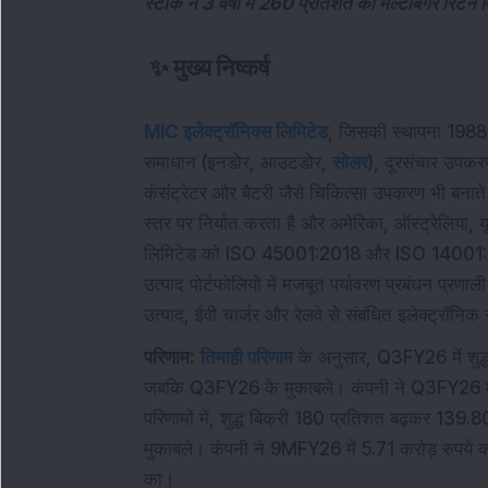
स्टॉक ने 3 वर्षों में 260 प्रतिशत का मल्टीबैगर रिटर्न
✨
मुख्य निष्कर्ष
MIC इलेक्ट्रॉनिक्स लिमिटेड
, जिसकी स्थापना 1988 म
समाधान (इनडोर, आउटडोर,
सोलर
), दूरसंचार उपक
कंसंट्रेटर और बैटरी जैसे चिकित्सा उपकरण भी बनाते ह
स्तर पर निर्यात करता है और अमेरिका, ऑस्ट्रेलिया, य
लिमिटेड को ISO 45001:2018 और ISO 14001:2015 
उत्पाद पोर्टफोलियो में मजबूत पर्यावरण प्रबंधन प्रणाली 
उत्पाद, ईवी चार्जर और रेलवे से संबंधित इलेक्ट्रॉनि
परिणाम:
तिमाही परिणाम
के अनुसार, Q3FY26 में शुद्
जबकि Q3FY26 के मुकाबले। कंपनी ने Q3FY26 में 1.
परिणामों में, शुद्ध बिक्री 180 प्रतिशत बढ़कर 1
मुकाबले। कंपनी ने 9MFY26 में 5.71 करोड़ रुपये क
का।