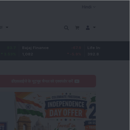
क
Bajaj Finance
-67.9
Life Insurance Corp.
5.25
1,082
-5.9
%
392.8
1.35
%
डीएसआईजे के यूट्यूब चैनल को एक्सप्लोर करें