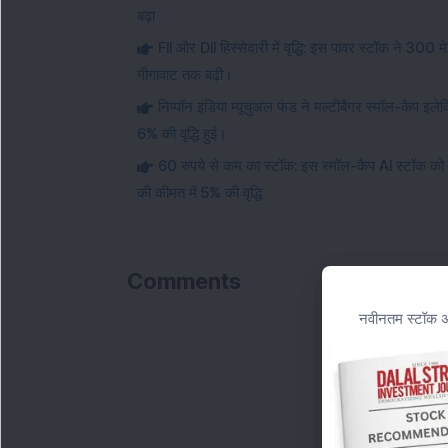
बढ़ा
FII और DII हिस्सेदारी में वृद्धि: इस पावर स्टॉक ने 300
गीगावाट तक बढ़ी।
निप्पॉन इंडिया म्यूचुअल फंड ने मल्टीबैगर स्मॉल-कैप 
6% की वृद्धि हुई।
60 रुपये से कम का स्टॉक: इस स्मॉल-कैप AI स्टॉक को व
की कीमत में 5% की वृद्धि
Comments
नवीनतम स्टॉक अन