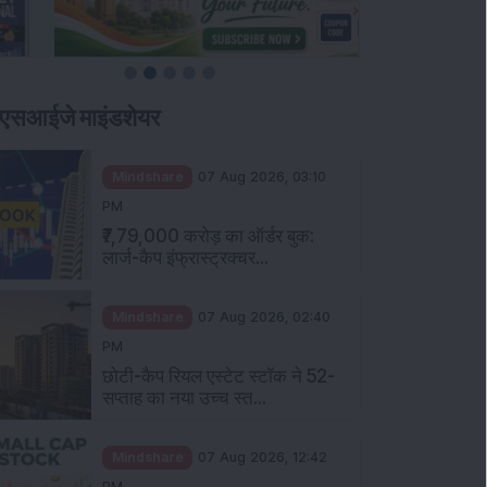
एसआईजे माइंडशेयर
Mindshare
07 Aug 2026, 03:10
PM
₹7,79,000 करोड़ का ऑर्डर बुक:
लार्ज-कैप इंफ्रास्ट्रक्चर...
Mindshare
07 Aug 2026, 02:40
PM
छोटी-कैप रियल एस्टेट स्टॉक ने 52-
सप्ताह का नया उच्च स्त...
Mindshare
07 Aug 2026, 12:42
PM