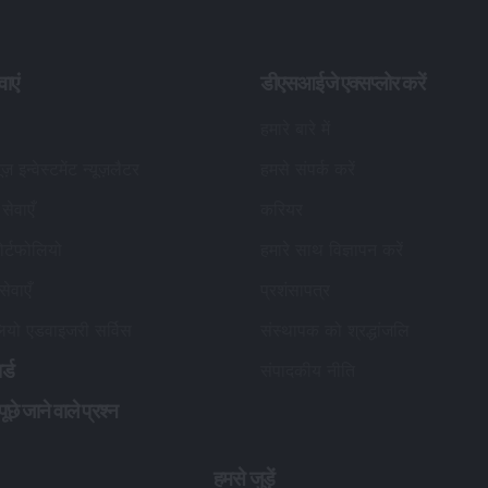
वाएं
डीएसआईजे एक्सप्लोर करें
हमारे बारे में
यूज़ इन्वेस्टमेंट न्यूज़लैटर
हमसे संपर्क करें
सेवाएँ
करियर
र्टफोलियो
हमारे साथ विज्ञापन करें
सेवाएँ
प्रशंसापत्र
लियो एडवाइजरी सर्विस
संस्थापक को श्रद्धांजलि
र्ड
संपादकीय नीति
छे जाने वाले प्रश्न
हमसे जुड़ें