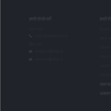
हमसे संपर्क करें
हमारे से
फोन नंबर
:
मैगज़ीन
+91 9240904920
फ़्लैश न्
ईमेल पता
:
निवेशक 
enquiry@dsij.in
मॉडल पो
service@dsij.in
व्यापारी 
पोर्टफो
पावर का
अक्सर पू