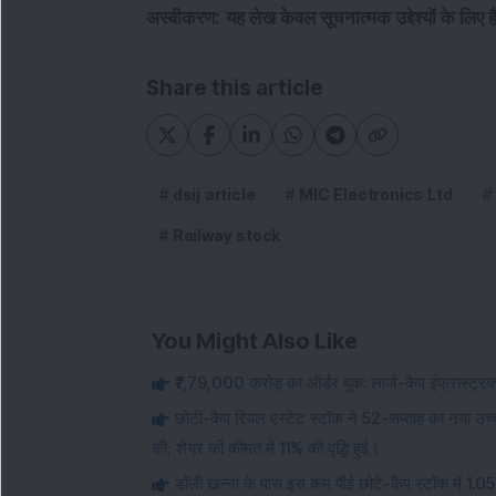
अस्वीकरण:
यह लेख केवल सूचनात्मक उद्देश्यों के लिए 
Share this article
dsij article
MIC Electronics Ltd
Railway stock
You Might Also Like
₹7,79,000 करोड़ का ऑर्डर बुक: लार्ज-कैप इंफ्रास्ट्
छोटी-कैप रियल एस्टेट स्टॉक ने 52-सप्ताह का नया उच्च
की; शेयर की कीमत में 11% की वृद्धि हुई।
डॉली खन्ना के पास इस कम पीई छोटे-कैप स्टॉक में 1.0