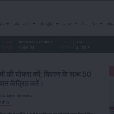
़ीन
हमारी सेवाएं
अंतरदृष्टि
बाजार
कैलकुलेटर
अधि
State Bank Of India
11.2
TCS
83.7
1,096.05
1.03
%
2,453.7
3.53
%
ों की घोषणा की; विवरण के साथ 50
यान केंद्रित करें।
ndshare
,
Trending
चुनें