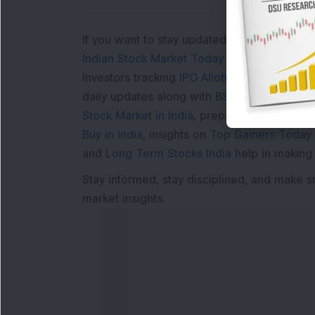
If you want to stay updated with the
Share 
Indian Stock Market Today
with real time 
Investors tracking
IPO Allotment Status
,
IPO
daily updates along with
BSE Share Price L
Stock Market in India
, preparing for a
Marke
Buy in India
, insights on
Top Gainers Today 
and
Long Term Stocks India
help in making
Stay informed, stay disciplined, and make s
market insights.