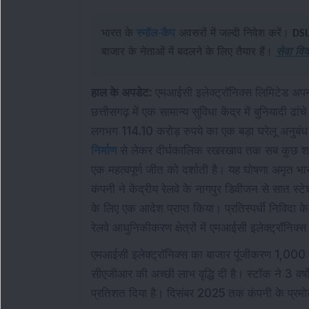
भारत के
स्मॉल-कैप
अवसरों में जल्दी निवेश करें।
DSI
बाजार के नेताओं में बदलने के लिए तैयार हैं।
सेवा विव
हाल के अपडेट:
एमआईसी इलेक्ट्रॉनिक्स लिमिटेड अपनी 
छत्तीसगढ़ में एक सामान्य सुविधा केंद्र में बुनियादी
लगभग 114.10 करोड़ रुपये का एक बड़ा घरेलू अनुबंध
निर्माण
से लेकर दीर्घकालिक रखरखाव तक सब कुछ शामिल
एक महत्वपूर्ण जीत को दर्शाती है। यह घोषणा अमृत
कंपनी ने केंद्रीय रेलवे के नागपुर डिवीजन से सात स्
के लिए एक आदेश प्राप्त किया। प्रतिस्पर्धी निविदा क
रेलवे आधुनिकीकरण क्षेत्रों में एमआईसी इलेक्ट्रॉनिक्स 
एमआईसी इलेक्ट्रॉनिक्स का बाजार पूंजीकरण 1,000 कर
सीएजीआर की अच्छी लाभ वृद्धि दी है। स्टॉक ने 3 वर्षों
प्रतिशत दिया है। दिसंबर 2025 तक कंपनी के प्रमोटर