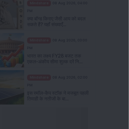
PM
क्या बॉन्ड किराए जैसी आय को बदल
सकते हैं? यहाँ संख्याएँ...
Mindshare
08 Aug 2026, 03:00
PM
भारत का लक्ष्य FY28 बजट तक
एकल-अंकीय सीमा शुल्क दरें नि...
Mindshare
08 Aug 2026, 02:00
PM
इस स्मॉल-कैप स्टॉक ने मजबूत पहली
तिमाही के नतीजों के बा...