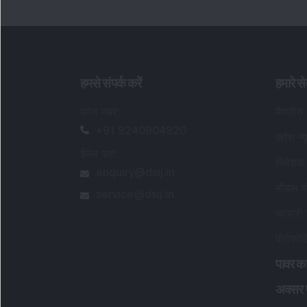
हमसे संपर्क करें
हमारे से
फोन नंबर
:
मैगज़ीन
+91 9240904920
फ़्लैश न्
ईमेल पता
:
निवेशक 
enquiry@dsij.in
मॉडल पो
service@dsij.in
व्यापारी 
पोर्टफो
पावर का
अक्सर पू