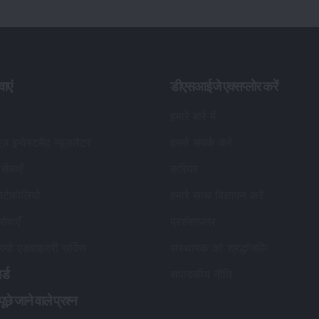
वाएं
डीएसआईजे एक्सप्लोर करें
हमारे बारे में
यूज़ इन्वेस्टमेंट न्यूज़लैटर
हमसे संपर्क करें
सेवाएँ
करियर
र्टफोलियो
हमारे साथ विज्ञापन करें
सेवाएँ
प्रशंसापत्र
लियो एडवाइजरी सर्विस
संस्थापक को श्रद्धांजलि
र्ड
संपादकीय नीति
छे जाने वाले प्रश्न