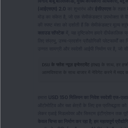
विनोद बाबू बोल्लिकोंडा, मुख्य कार्यकारी अधिकारी, ब्लू
(आईएसएम) 2.0
का शुभारंभ और
ईसीएमएस
के तहत ₹
मोड़ का संकेत है, जो एक सेमीकंडक्टर उपभोक्ता से वै
की स्पष्ट मंशा को दर्शाती हैं कि सेमीकंडक्टर मूल्य श
क्लाउड सॉफ्टेक
में, यह दृष्टिकोण हमारे दीर्घकालिक प
लिए संप्रभु, उच्च-प्रदर्शन प्रौद्योगिकी प्लेटफार्मो
उन्नत सामग्री और स्वदेशी आईपी निर्माण पर है, जो स
DSIJ के फ्लैश न्यूज़ इन्वेस्टमेंट (FNI)
के साथ, हर हफ्ते
आत्मविश्वास के साथ बाजार में नेविगेट करने में मदद
हमारा
USD 150 मिलियन का निवेश स्वदेशी एज-एआई 
ऑटोमोटिव और रक्षा क्षेत्रों के लिए इस प्रतिबद्धता क
लेकर एआई मिडलवेयर और सिस्टम इंटीग्रेशन तक पू
केवल चिप्स का निर्माण कर रहा है; हम महत्वपूर्ण प्रौद्य