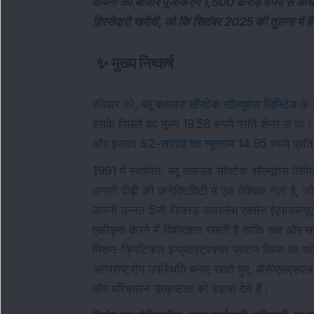
कंपनी का बाजार पूंजीकरण 1,500 करोड़ रुपये से अधिक
हिस्सेदारी खरीदी, जो कि सितंबर 2025 की तुलना में ह
✨
मुख्य निष्कर्ष
रविवार को,
ब्लू क्लाउड सॉफ्टेक सॉल्यूशंस लिमिटेड
के 
इसके पिछले बंद मूल्य 19.58 रुपये प्रति शेयर से थ
और इसका
52-सप्ताह का न्यूनतम
14.95 रुपये प्रति
1991 में स्थापित, ब्लू क्लाउड सॉफ्टेक सॉल्यूशंस ल
अगली पीढ़ी की कनेक्टिविटी में एक वैश्विक नेता है, ज
कंपनी उन्नत 5जी फिक्स्ड वायरलेस एक्सेस (एफडब्ल्यू
एकीकृत करने में विशेषज्ञता रखती है ताकि रक्षा और सार
मिशन-क्रिटिकल इन्फ्रास्ट्रक्चर प्रदान किया जा स
अंतरराष्ट्रीय उपस्थिति बनाए रखते हुए, बीसीएसएसएल भव
और परिचालन उत्कृष्टता को बढ़ावा देते हैं।