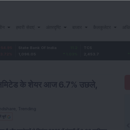
़ीन
हमारी सेवाएं
अंतरदृष्टि
बाजार
कैलकुलेटर
अधि
tate Bank Of India
11.2
TCS
83.7
B
,096.05
1.03
%
2,453.7
3.53
%
1
स लिमिटेड के शेयर आज 6.7% उछले,
ndshare
,
Trending
चुनें