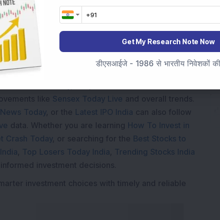
Loading...
Get My Research Note Now
डीएसआईजे - 1986 से भारतीय निवेशकों की स
Market News Today
, keep a close watch on the
movements like
Sensex Today Live
and overall trends.
 News Today
, or the
Latest IPO India
can also follow
ive
data. Whether you are learning
How To Invest in
t Crash Today
, or searching for the
Best Stocks to
India
,
Top Losers Today India
,
Trending Stocks India
 informed investment decisions.
marter investment choices with timely and reliable