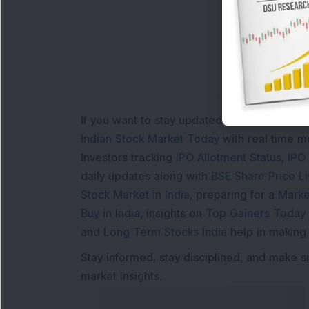
If you want to stay updated with the
Share 
Indian Stock Market Today
with real time 
Investors tracking
IPO Allotment Status
,
IPO
daily updates along with
BSE Share Price L
Stock Market in India
, preparing for a
Marke
Buy in India
, insights on
Top Gainers Today 
and
Long Term Stocks India
help in making
Stay informed, stay disciplined, and make s
market insights.