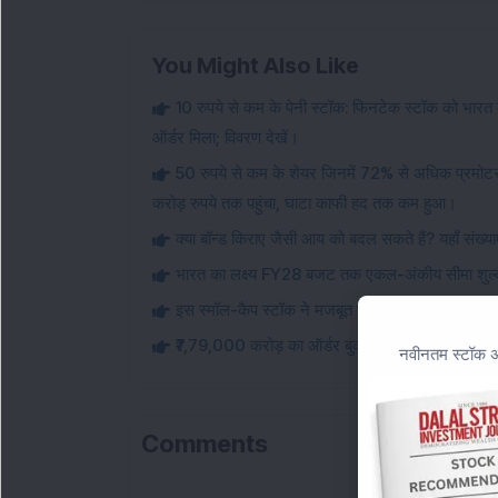
You Might Also Like
10 रुपये से कम के पेनी स्टॉक: फिनटेक स्टॉक को भारत के 
ऑर्डर मिला; विवरण देखें।
50 रुपये से कम के शेयर जिनमें 72% से अधिक प्रमोटर 
करोड़ रुपये तक पहुंचा, घाटा काफी हद तक कम हुआ।
क्या बॉन्ड किराए जैसी आय को बदल सकते हैं? यहाँ संख्याएँ
भारत का लक्ष्य FY28 बजट तक एकल-अंकीय सीमा शुल्क द
इस स्मॉल-कैप स्टॉक ने मजबूत पहली तिमाही के नतीजों के 
₹7,79,000 करोड़ का ऑर्डर बुक: लार्ज-कैप इंफ्रास्ट्
नवीनतम स्टॉक अन
Comments