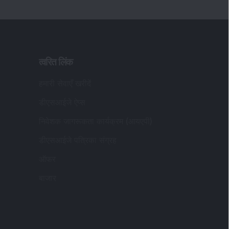
त्वरित लिंक
हमारी सेवाएँ खरीदें
डीएसआईजे ऐप्स
निवेशक जागरूकता कार्यक्रम (आयएपी)
डीएसआईजे पत्रिका संग्रह
ऑफर
बाजार