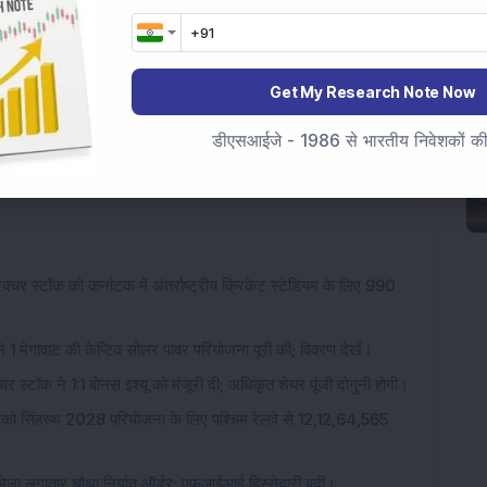
Get My Research Note Now
market
stocks in stock market
डीएसआईजे - 1986 से भारतीय निवेशकों की स
a
Vedanta Ltd
Vedanta vs Tata Steel
चर स्टॉक को कर्नाटक में अंतर्राष्ट्रीय क्रिकेट स्टेडियम के लिए 990
 1 मेगावाट की कैप्टिव सोलर पावर परियोजना पूरी की; विवरण देखें।
चर स्टॉक ने 1:1 बोनस इश्यू को मंजूरी दी; अधिकृत शेयर पूंजी दोगुनी होगी।
 को सिंहस्थ 2028 परियोजना के लिए पश्चिम रेलवे से 12,12,64,565
ो मिला लगातार चौथा निर्यात ऑर्डर; एफआईआई हिस्सेदारी बढ़ी।