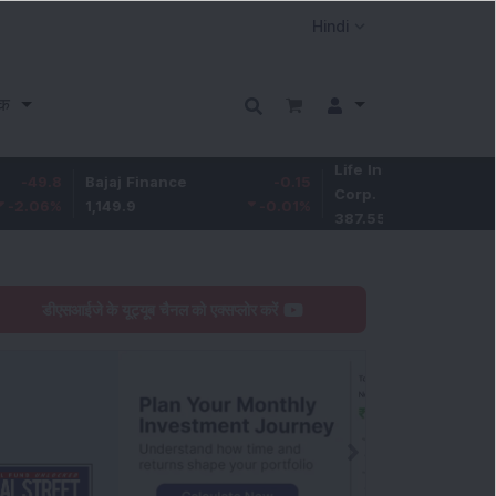
क
Life Insurance
-3.95
Bajaj Finance
-0.15
Corp.
-1.01
%
1,149.9
-0.01
%
387.55
डीएसआईजे के यूट्यूब चैनल को एक्सप्लोर करें