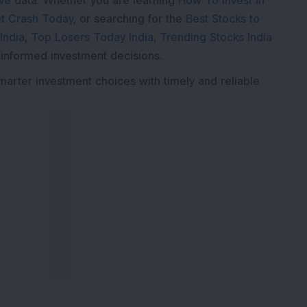
ive
data. Whether you are learning
How To Invest in
t Crash Today
, or searching for the
Best Stocks to
India
,
Top Losers Today India
,
Trending Stocks India
 informed investment decisions.
marter investment choices with timely and reliable