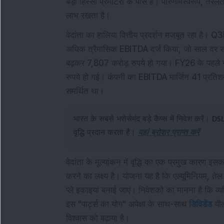
बड़ा हिस्सा प्रमोटरों के पास है। परिणामस्वरूप, तर
लाभ रखता है।
वेदांता का हालिया वित्तीय प्रदर्शन मजबूत रहा है
अधिक त्रैमासिक EBITDA दर्ज किया, जो साल दर स
बढ़कर 7,807 करोड़ रुपये हो गया। FY26 के पहले 
रुपये हो गई। कंपनी का EBITDA मार्जिन 41 प्रतिशत
समर्थित था।
भारत के सबसे भरोसेमंद बड़े कैप्स में निवेश करें।
DSI
वृद्धि प्रदान करता है।
यहां ब्रोशर प्राप्त करें
वेदांता के मूल्यांकन में वृद्धि का एक प्रमुख कारण इ
करने का लक्ष्य है। योजना यह है कि एल्यूमिनियम, त
प्ले इकाइयां बनाई जाएं। निवेशकों का मानना है कि व
इस "पार्ट्स का योग" अपेक्षा के साथ-साथ
डिविडेंड
यील
विश्वास को बढ़ाया है।