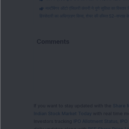
मल्टीबैगर ऑटो एंसिलरी कंपनी ने पुणे सुविधा का विस्ता
हिस्सेदारी का अधिग्रहण किया, शेयर की कीमत 52-सप्ताह के
Comments
If you want to stay updated with the
Share 
Indian Stock Market Today
with real time 
Investors tracking
IPO Allotment Status
,
IPO