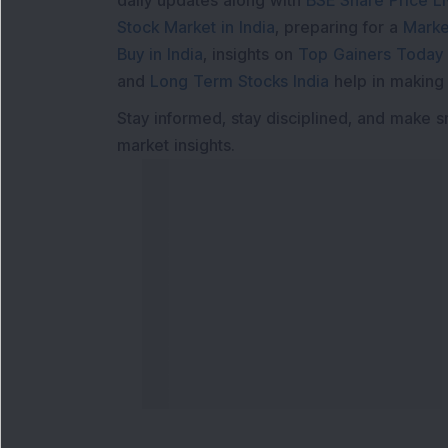
daily updates along with
BSE Share Price L
Stock Market in India
, preparing for a
Marke
Buy in India
, insights on
Top Gainers Today 
and
Long Term Stocks India
help in making
Stay informed, stay disciplined, and make s
market insights.