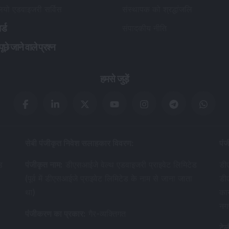
लियो एडवाइजरी सर्विस
संस्थापक को श्रद्धांजलि
र्ड
संपादकीय नीति
छे जाने वाले प्रश्न
हमसे जुड़ें
सेबी पंजीकृत निवेश सलाहकार विवरण
:
पंज
ड
पंजीकृत नाम
:
डीएसआईजे वेल्थ एडवाइजरी प्राइवेट लिमिटेड
डीए
(पूर्व में डीएसआईजे प्राइवेट लिमिटेड के नाम से जाना जाता
डी
था)
का
नग
पंजीकरण का प्रकार
:
गैर-व्यक्तिगत
टेल