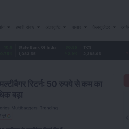
़ीन
हमारी सेवाएं
अंतरदृष्टि
बाजार
कैलकुलेटर
अधि
State Bank Of India
30.55
TCS
-30.85
1,083.55
2.9
%
2,388.95
-1.27
%
मल्टीबैगर रिटर्न: 50 रुपये से कम का
धिक बढ़ा
ories:
Multibaggers
,
Trending
चुनें