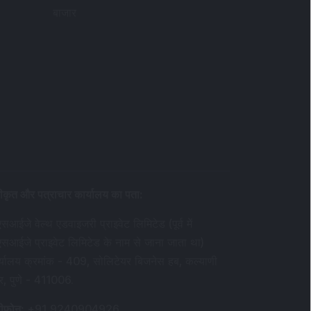
बाजार
ीकृत और पत्राचार कार्यालय का पता
:
सआईजे वेल्थ एडवाइजरी प्राइवेट लिमिटेड (पूर्व में
एसआईजे प्राइवेट लिमिटेड के नाम से जाना जाता था)
र्यालय क्रमांक - 409, सोलिटेयर बिजनेस हब, कल्याणी
र, पुणे - 411006.
ीफ़ोन
:
+91 9240904926