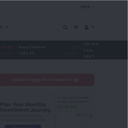
क
Life Insurance
-2
Bajaj Finance
2.5
Corp.
-0.51
%
1,152.55
0.22
%
389.5
डीएसआईजे के यूट्यूब चैनल को एक्सप्लोर करें