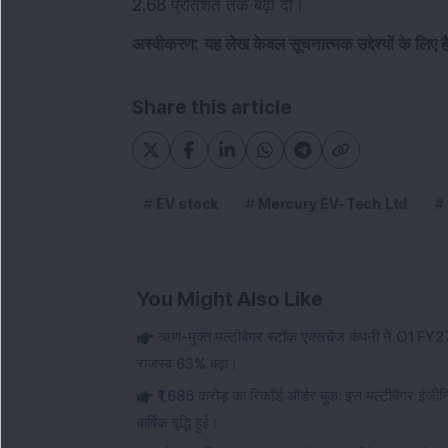
2.68 प्रतिशत तक बढ़ा दी।
अस्वीकरण:
यह लेख केवल सूचनात्मक उद्देश्यों के लिए 
Share this article
EV stock
Mercury EV-Tech Ltd
You Might Also Like
ऋण-मुक्त मल्टीबैगर स्टॉक एक्सचेंज कंपनी ने Q1 FY27 क
राजस्व 63% बढ़ा।
₹1,686 करोड़ का रिकॉर्ड ऑर्डर बुक: इस मल्टीबैगर इंजी
वार्षिक वृद्धि हुई।