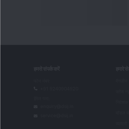
हमसे संपर्क करें
हमारे से
फोन नंबर
:
मैगज़ीन
+91 9240904920
फ़्लैश न्
ईमेल पता
:
निवेशक 
enquiry@dsij.in
मॉडल पो
service@dsij.in
व्यापारी 