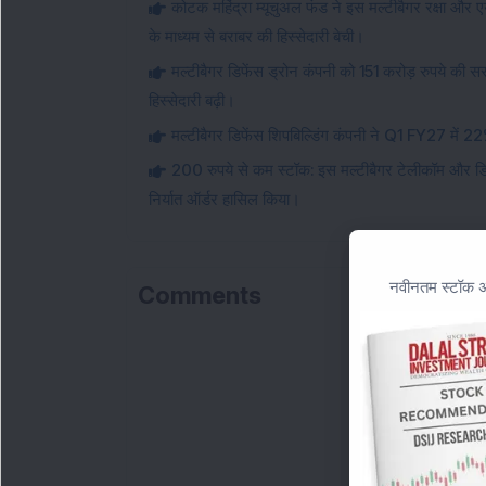
कोटक महिंद्रा म्यूचुअल फंड ने इस मल्टीबैगर रक्षा और एय
के माध्यम से बराबर की हिस्सेदारी बेची।
मल्टीबैगर डिफेंस ड्रोन कंपनी को 151 करोड़ रुपये की
हिस्सेदारी बढ़ी।
मल्टीबैगर डिफेंस शिपबिल्डिंग कंपनी ने Q1 FY27 में 22% व
200 रुपये से कम स्टॉक: इस मल्टीबैगर टेलीकॉम और डि
निर्यात ऑर्डर हासिल किया।
नवीनतम स्टॉक अन
Comments