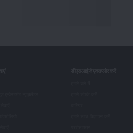
वाएं
डीएसआईजे एक्सप्लोर करें
हमारे बारे में
यूज़ इन्वेस्टमेंट न्यूज़लैटर
हमसे संपर्क करें
सेवाएँ
करियर
र्टफोलियो
हमारे साथ विज्ञापन करें
सेवाएँ
प्रशंसापत्र