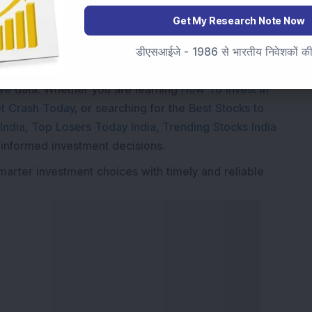
Get My Research Note Now
Market News Today
, keep a close watch on the
डीएसआईजे - 1986 से भारतीय निवेशकों की स
movements like
Sensex Today Live
and overall trends.
 News Today
, or the
Latest IPO India
can also follow
ive
data. Whether you are learning
How To Invest in
t Crash Today
, or searching for the
Best Stocks to
India
,
Top Losers Today India
,
Trending Stocks India
 informed investment decisions.
marter investment choices with timely and reliable