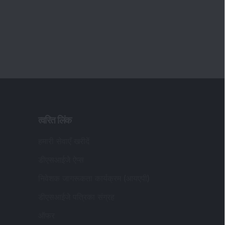
त्वरित लिंक
हमारी सेवाएँ खरीदें
डीएसआईजे ऐप्स
निवेशक जागरूकता कार्यक्रम (आयएपी)
डीएसआईजे पत्रिका संग्रह
ऑफर