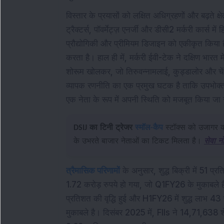
विस्तार के प्रयासों को लक्षित अधिग्रहणों और बढ़ते क्षे
ट्रैक्टर्स, पॉवर्मेट्ज़ एनर्जी और डीसी2 मर्करी कार्स म
प्रौद्योगिकी और प्रीमियम डिजाइन को एकीकृत किया 
करता है। हाल ही में, मर्करी ईवी-टेक ने दक्षिण भारत म
शोरूम खोलकर, जो तिरुवन्नामलाई, कुड्डालोर और चेंगलप
व्यापक रणनीति का एक प्रमुख घटक है ताकि उपभोक्ता 
एक नेता के रूप में अपनी स्थिति को मजबूत किया जा
DSIJ का टिनी ट्रेजर
स्मॉल-कैप
स्टॉक्स को उजागर करत
के उभरते बाजार नेताओं का टिकट मिलता है।
सेवा न
त्रैमासिक परिणामों
के अनुसार, शुद्ध बिक्री में 51 प
1.72 करोड़ रुपये हो गया, जो Q1FY26 के मुकाबले है। अ
प्रतिशत की वृद्धि हुई और H1FY26 में शुद्ध लाभ 4
मुकाबले है। दिसंबर 2025 में, FIIs ने 14,71,638 