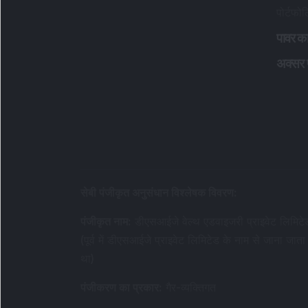
पोर्टफो
पावर का
अक्सर पू
सेबी पंजीकृत अनुसंधान विश्लेषक विवरण
:
पंजीकृत नाम
:
डीएसआईजे वेल्थ एडवाइजरी प्राइवेट लिमिटे
(पूर्व में डीएसआईजे प्राइवेट लिमिटेड के नाम से जाना जाता
था)
पंजीकरण का प्रकार
:
गैर-व्यक्तिगत