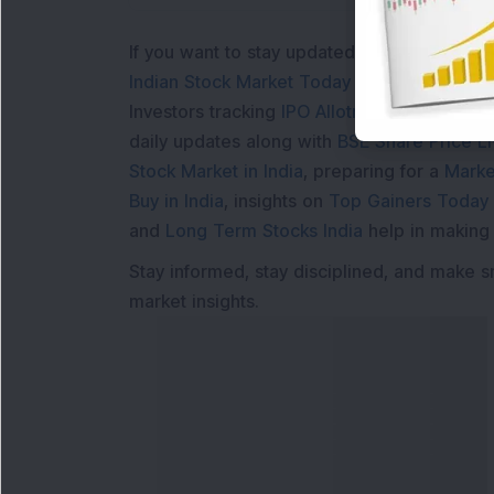
If you want to stay updated with the
Share 
Indian Stock Market Today
with real time 
Investors tracking
IPO Allotment Status
,
IPO
daily updates along with
BSE Share Price L
Stock Market in India
, preparing for a
Marke
Buy in India
, insights on
Top Gainers Today 
and
Long Term Stocks India
help in making
Stay informed, stay disciplined, and make s
market insights.