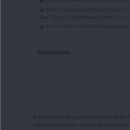
गुंतवणूकदारांनी टाळाव्या अशा पाच सामान्य म्युच्युअल फंड 
When You Book a Hotel Room Online, Ther
See. The Stock Has Returned 109% in One Y
IPO वाटप कसे गणना केले जाते: किरकोळ गुंतवणूकदारांसा
Comments
If you want to stay updated with the
Share 
Indian Stock Market Today
with real time 