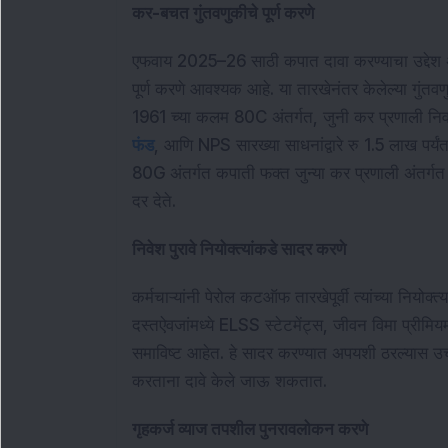
कर-बचत गुंतवणुकीचे पूर्ण करणे
एफवाय 2025–26 साठी कपात दावा करण्याचा उद्देश अस
पूर्ण करणे आवश्यक आहे. या तारखेनंतर केलेल्या गुं
1961 च्या कलम 80C अंतर्गत, जुनी कर प्रणाली निवड
फंड
, आणि NPS सारख्या साधनांद्वारे रु 1.5 लाख 
80G अंतर्गत कपाती फक्त जुन्या कर प्रणाली अंतर्ग
दर देते.
निवेश पुरावे नियोक्त्यांकडे सादर करणे
कर्मचाऱ्यांनी पेरोल कटऑफ तारखेपूर्वी त्यांच्या नियोक
दस्तऐवजांमध्ये ELSS स्टेटमेंट्स, जीवन विमा प्रीमियम
समाविष्ट आहेत. हे सादर करण्यात अपयशी ठरल्या
करताना दावे केले जाऊ शकतात.
गृहकर्ज व्याज तपशील पुनरावलोकन करणे