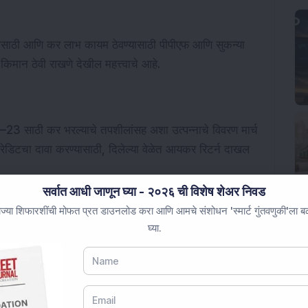
ेवण्यासाठी आणि कर लाभ कायम ठेवण्यासाठी पीपीएफ आणि सुकन्या
 किमान ठेवी राखणे देखील महत्त्वाचे आहे.
22–23 साठी कर भरल्याचे तपशीलांसह अशा उत्पन्नाचे विवरण मार्च
डिटचा दावा करण्यासाठी, दिलेल्या वेळेत आयकर रिटर्न दाखल
सर्वात आधी जाणून घ्या - २०२६ ची विशेष शेअर निवड
ज्या शिफारशींची मोफत प्रत डाउनलोड करा आणि आमचे संशोधन 'स्मार्ट गुंतवणुकी'ला बळ 
घ्या.
ाय शेवटच्या क्षणी केलेल्या गुंतवणुका आणि व्याज किंवा गुंतवणूक
ण्याचा सल्ला देतात. योग्य नियोजन आणि वेळेवर केलेली कृती अचूक
दत करू शकते.
 गुंतवणूक सल्ला नाही.