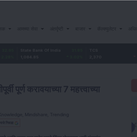
सिक
आमच्या सेवा
अंतर्दृष्टी
बाजार
कॅल्क्युलेटर
अधि
State Bank Of India
31.85
TCS
-49.8
1,084.85
3.02
%
2,370
-2.06
%
र्वी पूर्ण करावयाच्या 7 महत्त्वाच्या
Knowledge
,
Mindshare
,
Trending
यजे निवडा