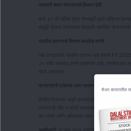
सरकारी बचत योजनांमध्ये किमान ठेवी
मार्च ३१ ची अंतिम मुदत येण्यापूर्वी खाते सक्रिय ठ
समृद्धी योजना यांसारख्या सरकारी-समर्थित योजनांमध्ये
परकीय उत्पन्नाचे विवरण अपलोड करणे
ज्या करदात्यांचे परकीय उत्पन्न आहे त्यांनी FY 20
३१ पर्यंत अपलोड करणे आवश्यक आहे, परकीय कर क्रे
केला असल्यास.
करदात्यांनी टाळाव्या अशा सामान्य चुका
शेअर बाजारातील ता
वित्तीय नियोजक अपूर्ण कागदपत्रे, योग्य मूल्यमापनाशिव
उत्पन्नाची नोंद न करणे यासारख्या सामान्य चुका टाळ
कर भरणा आणि अधिकतम लाभ सुनिश्चित करण्यात म
अस्वीकृती:
हा लेख केवळ माहितीच्या उद्देशाने आहे आणि