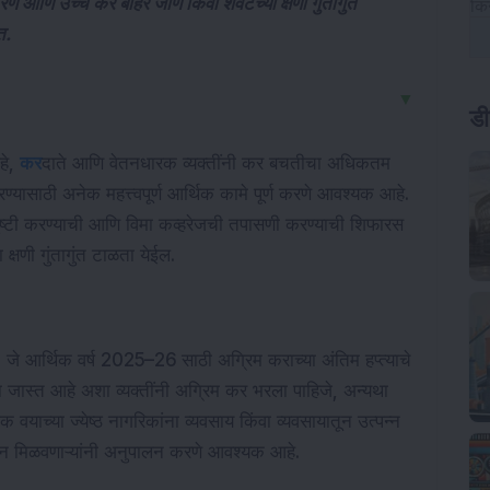
े आणि उच्च कर बाहेर जाणे किंवा शेवटच्या क्षणी गुंतागुंत
त.
▼
ड
हे,
कर
दाते आणि वेतनधारक व्यक्तींनी कर बचतीचा अधिकतम
यासाठी अनेक महत्त्वपूर्ण आर्थिक कामे पूर्ण करणे आवश्यक आहे.
ुष्टी करण्याची आणि विमा कव्हरेजची तपासणी करण्याची शिफारस
क्षणी गुंतागुंत टाळता येईल.
र्च, जे आर्थिक वर्ष 2025–26 साठी अग्रिम कराच्या अंतिम हप्त्याचे
षा जास्त आहे अशा व्यक्तींनी अग्रिम कर भरला पाहिजे, अन्यथा
वयाच्या ज्येष्ठ नागरिकांना व्यवसाय किंवा व्यवसायातून उत्पन्न
्न मिळवणाऱ्यांनी अनुपालन करणे आवश्यक आहे.