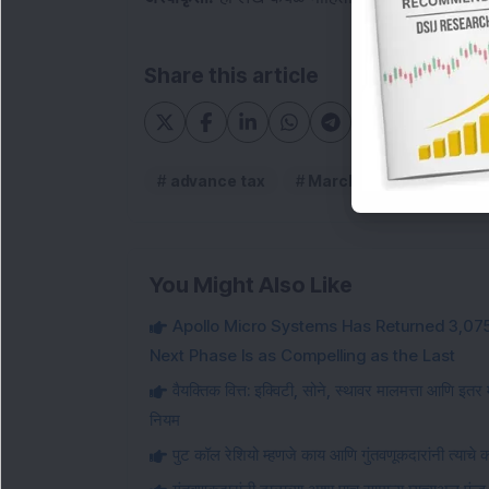
Share this article
advance tax
March deadline
T
You Might Also Like
Apollo Micro Systems Has Returned 3,075
Next Phase Is as Compelling as the Last
वैयक्तिक वित्त: इक्विटी, सोने, स्थावर मालमत्ता आणि इतर 
नियम
पुट कॉल रेशियो म्हणजे काय आणि गुंतवणूकदारांनी त्याचे 