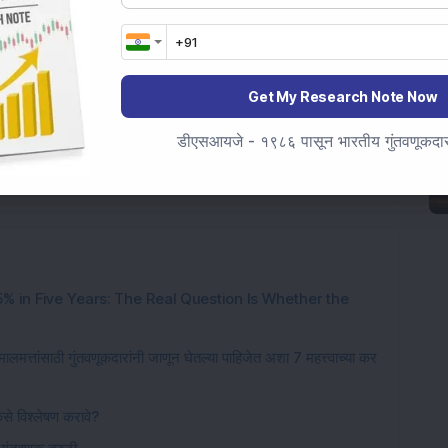
Get My Research Note Now
डीएसआयजे - १९८६ पासून भारतीय गुंतवणूकदारां
AX
Tax Saving
taxpayers
% in Five Years: The Real Question Is Whether the
मालमत्तांसाठी गुंतवणूकदारांनी जाणून घेतल्या पाहिजेत अशा 7 महत्त्वाच्या कर
कसे विश्लेषण करावे?