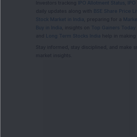
Investors tracking
IPO Allotment Status
,
IPO
daily updates along with
BSE Share Price L
Stock Market in India
, preparing for a
Marke
Buy in India
, insights on
Top Gainers Today 
and
Long Term Stocks India
help in making
Stay informed, stay disciplined, and make s
market insights.