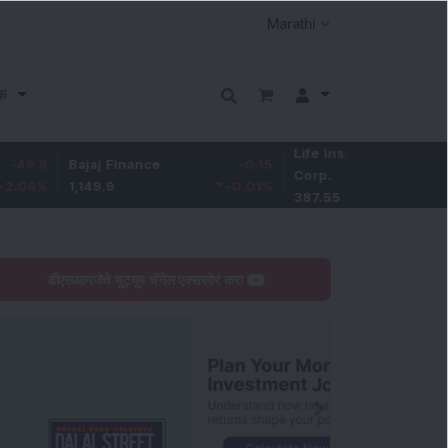
क
Life Insurance
-3.95
Bajaj Finance
-0.15
Corp.
-1.01
%
1,149.9
-0.01
%
387.55
डीएसआयजेचे यूट्यूब चॅनेल एक्सप्लोर करा