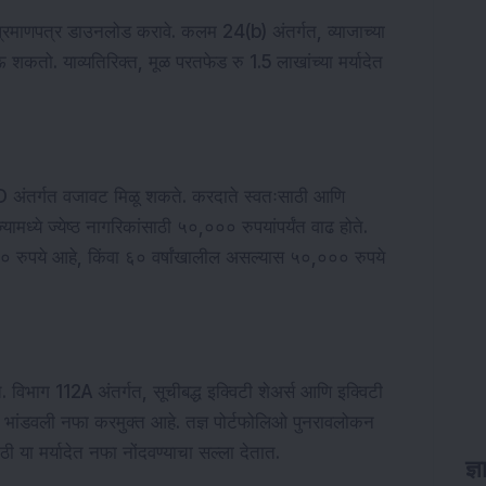
व्याज प्रमाणपत्र डाउनलोड करावे. कलम 24(b) अंतर्गत, व्याजाच्या
 शकतो. याव्यतिरिक्त, मूळ परतफेड रु 1.5 लाखांच्या मर्यादेत
80D अंतर्गत वजावट मिळू शकते. करदाते स्वतःसाठी आणि
मध्ये ज्येष्ठ नागरिकांसाठी ५०,००० रुपयांपर्यंत वाढ होते.
 रुपये आहे, किंवा ६० वर्षांखालील असल्यास ५०,००० रुपये
िभाग 112A अंतर्गत, सूचीबद्ध इक्विटी शेअर्स आणि इक्विटी
ीन भांडवली नफा करमुक्त आहे. तज्ञ पोर्टफोलिओ पुनरावलोकन
या मर्यादेत नफा नोंदवण्याचा सल्ला देतात.
ज्