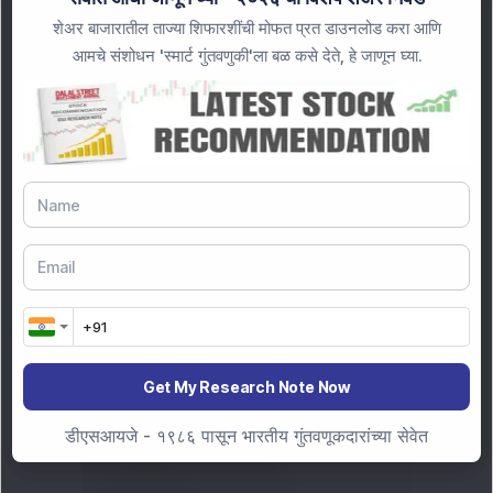
शेअर बाजारातील ताज्या शिफारशींची मोफत प्रत डाउनलोड करा आणि
आमचे संशोधन 'स्मार्ट गुंतवणुकी'ला बळ कसे देते, हे जाणून घ्या.
Get My Research Note Now
डीएसआयजे - १९८६ पासून भारतीय गुंतवणूकदारांच्या सेवेत