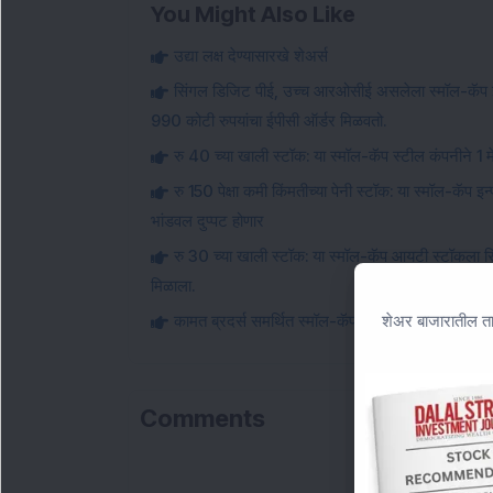
You Might Also Like
उद्या लक्ष देण्यासारखे शेअर्स
सिंगल डिजिट पीई, उच्च आरओसीई असलेला स्मॉल-कॅप इन्फ
990 कोटी रुपयांचा ईपीसी ऑर्डर मिळवतो.
रु 40 च्या खाली स्टॉक: या स्मॉल-कॅप स्टील कंपनीने 1 मे
रु 150 पेक्षा कमी किंमतीच्या पेनी स्टॉक: या स्मॉल-कॅप इ
भांडवल दुप्पट होणार
रु 30 च्या खाली स्टॉक: या स्मॉल-कॅप आयटी स्टॉकला सि
मिळाला.
शेअर बाजारातील ता
कामत ब्रदर्स समर्थित स्मॉल-कॅप संरक्षण स्टॉकला चौथ्
Comments