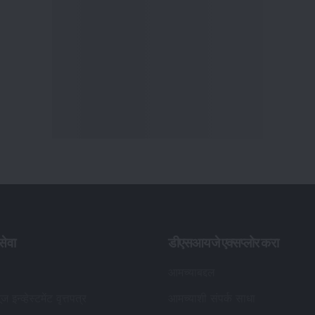
ेवा
डीएसआयजे एक्सप्लोर करा
आमच्याबद्दल
ूज इन्व्हेस्टमेंट वृत्तपत्र
आमच्याशी संपर्क साधा