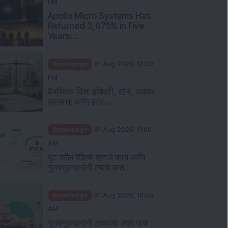
PM
Apollo Micro Systems Has
Returned 3,075% in Five
Years:...
Knowledge
01 Aug 2026, 12:00
PM
वैयक्तिक वित्त: इक्विटी, सोने, स्थावर
मालमत्ता आणि इतर ...
Knowledge
01 Aug 2026, 11:00
AM
पुट कॉल रेशियो म्हणजे काय आणि
गुंतवणूकदारांनी त्याचे कस...
Knowledge
01 Aug 2026, 10:00
AM
गुंतवणूकदारांनी टाळाव्या अशा पाच