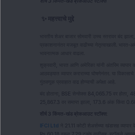
शीर्ष 3 किंमत-खंड ब्रेकआउट स्टॉक्स
✨
महत्त्वाचे मुद्दे
भारतीय शेअर बाजार सोमवारी उच्च स्तरावर बंद झाला,
प्रकाशनानंतर मजबूत वाढीच्या नेतृत्वाखाली. भारत-अमेर
भावनात्मक आधार वाढला.
शुक्रवारी, भारत आणि अमेरिका यांनी अंतरिम व्यापार क
आठवड्यात व्यापार कराराच्या घोषणेनंतर. या विकासाचे ब
गुंतवणूक प्रवाहात वाढ होण्याची अपेक्षा आहे.
बंद होताना, BSE सेन्सेक्स 84,065.75 वर होता, 
25,867.3 वर समाप्त झाला, 173.6 अंक किंवा 0.68
शीर्ष 3 किंमत-खंड ब्रेकआउट स्टॉक्स
:
IFCI Ltd
ने 21.11 कोटी शेअर्सच्या खंडासह व्यापार
Rs 60.18 वरून 7.29 टक्के वाढीसह. स्टॉकने आपल्