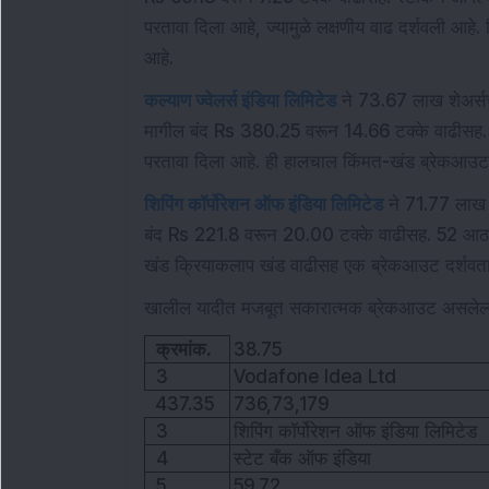
परतावा दिला आहे, ज्यामुळे लक्षणीय वाढ दर्शवली आह
आहे.
कल्याण ज्वेलर्स इंडिया लिमिटेड
ने 73.67 लाख शेअर्सचा
मागील बंद Rs 380.25 वरून 14.66 टक्के वाढीसह. स
परतावा दिला आहे. ही हालचाल किंमत-खंड ब्रेकआउ
शिपिंग कॉर्पोरेशन ऑफ इंडिया लिमिटेड
ने 71.77 लाख श
बंद Rs 221.8 वरून 20.00 टक्के वाढीसह. 52 आठवड्
खंड क्रियाकलाप खंड वाढीसह एक ब्रेकआउट दर्शवत
खालील यादीत मजबूत सकारात्मक ब्रेकआउट असलेल्या
क्रमांक.
38.75
3
Vodafone Idea Ltd
437.35
736,73,179
3
शिपिंग कॉर्पोरेशन ऑफ इंडिया लिमिटेड
4
स्टेट बँक ऑफ इंडिया
5
59.72