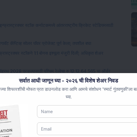
्रास्ट्रक्चर स्टॉक कर्नाटकमध्ये आंतरराष्ट्रीय क्रिकेट स्टेडियमसाठी
गावॅट कॅप्टिव्ह सोलर पॉवर प्रोजेक्ट पूर्ण केला; तपशील बघा
न्फ्रास्ट्रक्चर स्टॉकने 1:1 बोनस इश्यूला मंजुरी दिली; अधिकृत शेअर
ंहस्थ 2028 प्रकल्पासाठी पश्चिम रेल्वेचा रु 12,12,64,565 चा ऑर्डर
सर्वात आधी जाणून घ्या - २०२६ ची विशेष शेअर निवड
ज्या शिफारशींची मोफत प्रत डाउनलोड करा आणि आमचे संशोधन 'स्मार्ट गुंतवणुकी'ला बळ 
या सलग निर्यात ऑर्डर मिळाली; एफआयआय हिस्सा वाढला.
घ्या.