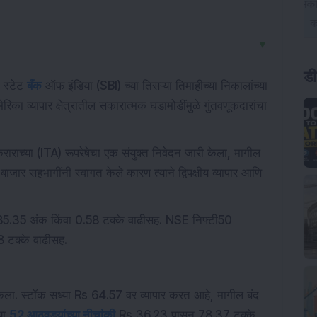
▼
ड
 स्टेट
बँक
ऑफ इंडिया (SBI) च्या तिसऱ्या तिमाहीच्या निकालांच्या
िका व्यापार क्षेत्रातील सकारात्मक घडामोडींमुळे गुंतवणूकदारांचा
राराच्या (ITA) रूपरेषेचा एक संयुक्त निवेदन जारी केला, मागील
ाजार सहभागींनी स्वागत केले कारण त्याने द्विपक्षीय व्यापार आणि
485.35 अंक किंवा 0.58 टक्के वाढीसह. NSE निफ्टी50
 टक्के वाढीसह.
 केला. स्टॉक सध्या Rs 64.57 वर व्यापार करत आहे, मागील बंद
या
52 आठवड्यांच्या नीचांकी
Rs 36.23 पासून 78.37 टक्के