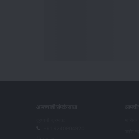
आमच्याशी संपर्क साधा
आमची स
दूरध्वनी क्रमांक
:
मासिक
+91 9240904920
फ्लॅश न्य