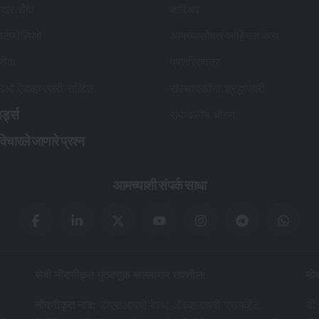
कदार सेवा
करिअर
ोर्टफोलिओ
आमच्यासोबत जाहिरात करा
 सेवा
प्रशस्तिपत्र
लिओ ऍडव्हायजरी सर्व्हिस
संस्थापकांना श्रद्धांजली
र्ड्स
संपादकीय धोरण
विचारले जाणारे प्रश्न
आमच्याशी संपर्क साधा
सेबी नोंदणीकृत गुंतवणूक सल्लागार तपशील
:
नों
नोंदणीकृत नाव
:
डीएसआयजे वेल्थ अ‍ॅडव्हायझरी प्रायव्हेट
डी 