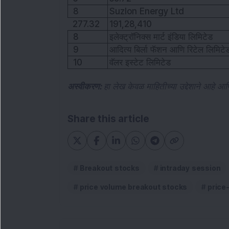
8
Suzlon Energy Ltd
277.32
191,28,410
8
इलेक्ट्रॉनिक्स मार्ट इंडिया लिमिटेड
9
आदित्य बिर्ला फॅशन आणि रिटेल लिमिटे
10
वॅलर इस्टेट लिमिटेड
अस्वीकरण:
हा लेख केवळ माहितीच्या उद्देशाने आहे आण
Share this article
Breakout stocks
intraday session
price volume breakout stocks
price