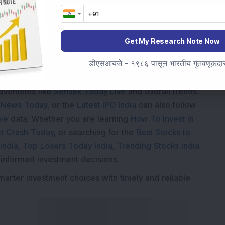
ding...
Get My Research Note Now
डीएसआयजे - १९८६ पासून भारतीय गुंतवणूकदारां
Market News Today
, keep a close watch on the
movements like
Sensex Today Live
and overall trends.
 News Today
, or the
Latest IPO India
can also follow
ive
data. Whether you are learning
How To Invest in
t Crash Today
, or searching for the
Best Stocks to
India
,
Top Losers Today India
,
Trending Stocks India
 informed investment decisions.
marter investment choices with timely and reliable