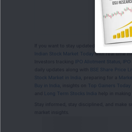
Loa
If you want to stay updated with the
Share 
Indian Stock Market Today
with real time 
Investors tracking
IPO Allotment Status
,
IPO
daily updates along with
BSE Share Price L
Stock Market in India
, preparing for a
Marke
Buy in India
, insights on
Top Gainers Today 
and
Long Term Stocks India
help in making
Stay informed, stay disciplined, and make s
market insights.