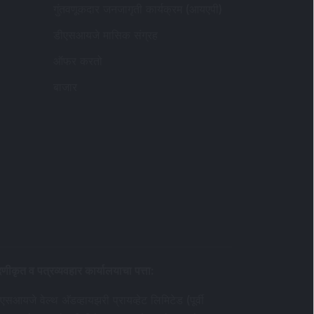
गुंतवणूकदार जनजागृती कार्यक्रम (आयएपी)
डीएसआयजे मासिक संग्रह
ऑफर करतो
बाजार
दणीकृत व पत्रव्यवहार कार्यालयाचा पत्ता
:
एसआयजे वेल्थ अ‍ॅडव्हायझरी प्रायव्हेट लिमिटेड (पूर्वी