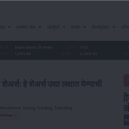
सिक
आमच्या सेवा
अंतर्दृष्टी
बाजार
कॅल्क्युलेटर
अधि
tate Bank Of India
-2.9
TCS
14.65
,081.95
-0.27
%
2,384.65
0.62
%
1
र्स: हे शेअर्स उद्या लक्षात येण्याची
Mindshare
,
Swing Trading
,
Trending
यजे निवडा