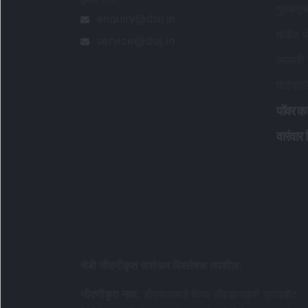
ईमेल पत्ता
:
गुंतवणू
enquiry@dsij.in
मॉडेल प
service@dsij.in
व्यापारी
पोर्टफो
पॉवर का
वारंवार 
सेबी नोंदणीकृत संशोधन विश्लेषक तपशील
:
नोंदणीकृत नाव
:
डीएसआयजे वेल्थ अ‍ॅडव्हायझरी प्रायव्हेट