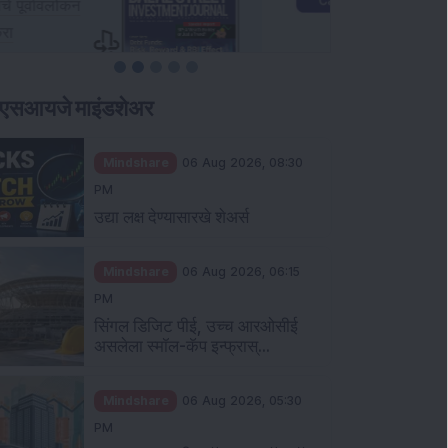
ीएसआयजे माइंडशेअर
Mindshare
06 Aug 2026, 08:30
PM
उद्या लक्ष देण्यासारखे शेअर्स
Mindshare
06 Aug 2026, 06:15
PM
सिंगल डिजिट पीई, उच्च आरओसीई
असलेला स्मॉल-कॅप इन्फ्रास्...
Mindshare
06 Aug 2026, 05:30
PM