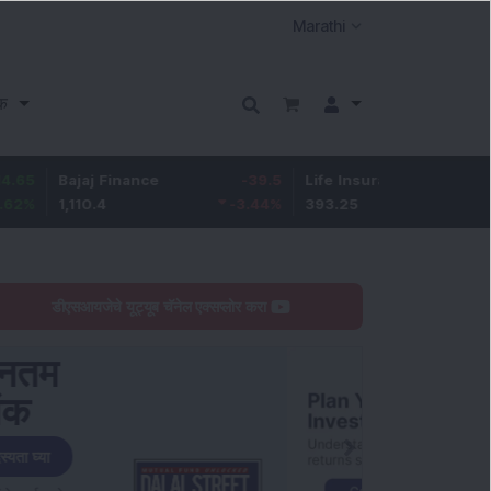
क
Bajaj Finance
-39.5
Life Insurance Corp.
5.7
,110.4
-3.44
%
393.25
1.47
%
डीएसआयजेचे यूट्यूब चॅनेल एक्सप्लोर करा