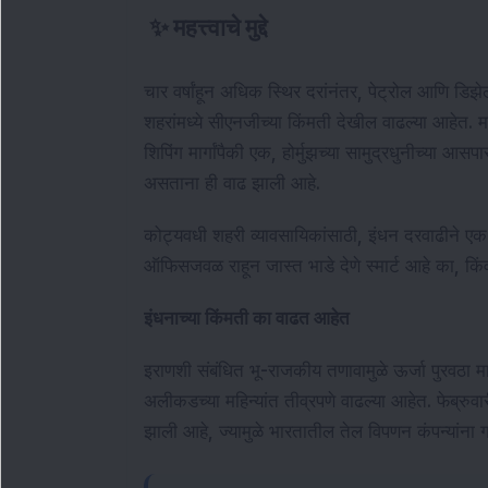
✨
महत्त्वाचे मुद्दे
चार वर्षांहून अधिक स्थिर दरांनंतर, पेट्रोल आणि डिझ
शहरांमध्ये सीएनजीच्या किंमती देखील वाढल्या आहेत. मध्
शिपिंग मार्गांपैकी एक, होर्मुझच्या सामुद्रधुनीच्या आ
असताना ही वाढ झाली आहे.
कोट्यवधी शहरी व्यावसायिकांसाठी, इंधन दरवाढीने एक
ऑफिसजवळ राहून जास्त भाडे देणे स्मार्ट आहे का, किं
इंधनाच्या किंमती का वाढत आहेत
इराणशी संबंधित भू-राजकीय तणावामुळे ऊर्जा पुरवठा मा
अलीकडच्या महिन्यांत तीव्रपणे वाढल्या आहेत. फेब्रुवारीच
झाली आहे, ज्यामुळे भारतातील तेल विपणन कंपन्यांना 