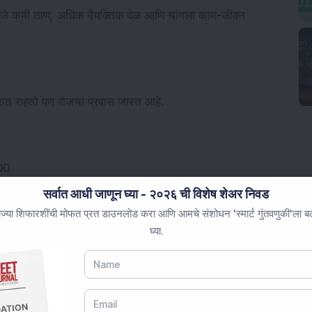
 म्हणजे कमी ताण, अधिक वैयक्तिक वेळ आणि चांगला काम-जीवन
ात राहतो पण रोजचा प्रवास जास्त आहे.
000
सर्वात आधी जाणून घ्या - २०२६ ची विशेष शेअर निवड
ज्या शिफारशींची मोफत प्रत डाउनलोड करा आणि आमचे संशोधन 'स्मार्ट गुंतवणुकी'ला बळ 
घ्या.
मासिक खर्च अद्यापही प्रीमियम शहराच्या ठिकाणी राहण्यापेक्षा