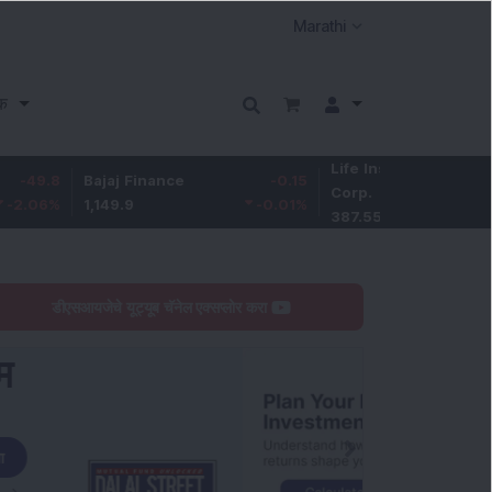
क
Life Insurance
-3.95
Bajaj Finance
-0.15
Corp.
-1.01
%
1,149.9
-0.01
%
387.55
डीएसआयजेचे यूट्यूब चॅनेल एक्सप्लोर करा