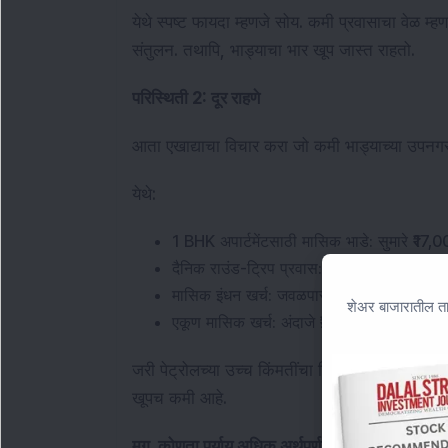
येथे स्पष्ट फायदा म्हणजे सोय. कमी प्रवासाचा वेळ
संतुलन. तथापि, भाड्याचा भार खूप जास्त राहतो.
परिस्थिती 2: दूर राहणे
आता एखाद्याचा विचार करा जो कमी भाड्याच्या उपनगर
येथे:
1 BHK अपार्टमेंटसाठी मासिक भाडे: सुमारे ₹17,
दैनिक राउंड-ट्रिप प्रवास: सुमारे 56 किमी
मासिक इंधन खर्च: जवळपास ₹7,530
शेअर बाजारातील ता
एकूण मासिक खर्च: अंदाजे ₹24,530
जरी पेट्रोलच्या उच्च किंमतींचा विचार केला तरी एकूण 
खूपच कमी आहे.
मग, कोणता पर्याय अधिक अर्थपूर्ण आहे?