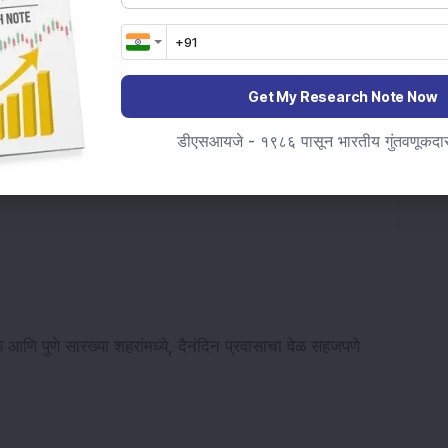
खर्चानुसार दूर राहणे अजूनही लक्षणीय स्वस्त दिसते. भाड्यातील
.
Get My Research Note Now
डीएसआयजे - १९८६ पासून भारतीय गुंतवणूकदारां
रू आणि पुणे सारख्या शहरांमध्ये, दैनंदिन प्रवासाचा वेळ सहजपणे