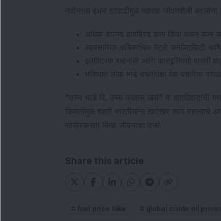
नवीनतम इंधन दरवाढीमुळे व्यापक जीवनशैली बदलांना 
अधिक कंपन्या हायब्रिड काम किंवा घरून काम कर
व्यावसायिक अधिकाधिक मेट्रो कनेक्टिव्हिटी आ
इलेक्ट्रिक वाहनांची आणि कारपूलिंगची मागणी वा
भविष्यात लोक भाडे बचतीपेक्षा वेळ बचतीला प्रा
"उच्च भाडे वि. उच्च प्रवास खर्च" या वादविवादाची ग
किमतींमुळे शहरी भारतीयांना खरोखर काय महत्त्वाचे 
सोयीस्करता किंवा जीवनाचा दर्जा.
Share this article
fuel price hike
global crude oil price