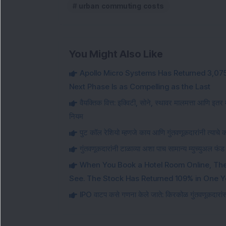
urban commuting costs
You Might Also Like
Apollo Micro Systems Has Returned 3,075
Next Phase Is as Compelling as the Last
वैयक्तिक वित्त: इक्विटी, सोने, स्थावर मालमत्ता आणि इतर 
नियम
पुट कॉल रेशियो म्हणजे काय आणि गुंतवणूकदारांनी त्याचे 
गुंतवणूकदारांनी टाळाव्या अशा पाच सामान्य म्युच्युअल फंड 
When You Book a Hotel Room Online, Ther
See. The Stock Has Returned 109% in One Y
IPO वाटप कसे गणना केले जाते: किरकोळ गुंतवणूकदारांसा