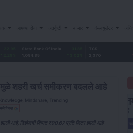
सिक
आमच्या सेवा
अंतर्दृष्टी
बाजार
कॅल्क्युलेटर
अधि
State Bank Of India
31.85
TCS
-49.8
1,084.85
3.02
%
2,370
-2.06
%
ढीमुळे शहरी खर्च समीकरण बदलले आहे
Knowledge
,
Mindshare
,
Trending
यजे निवडा
टर झाली आहे, डिझेलची किंमत ₹90.67 प्रति लिटर झाली आहे