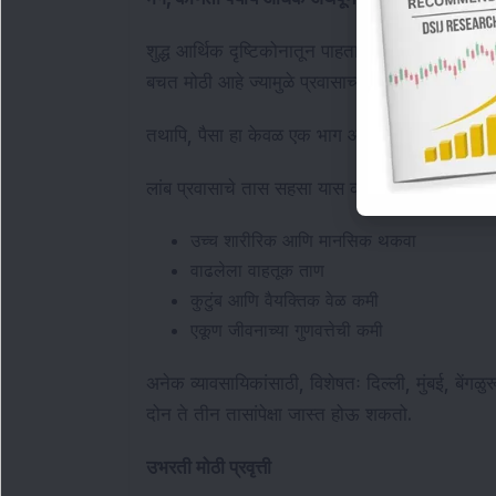
शुद्ध आर्थिक दृष्टिकोनातून पाहता, इंधनाच्या वाढत्या 
बचत मोठी आहे ज्यामुळे प्रवासाच्या खर्चाची भरपाई होते
तथापि, पैसा हा केवळ एक भाग आहे.
लांब प्रवासाचे तास सहसा यास कारणीभूत ठरतात:
उच्च शारीरिक आणि मानसिक थकवा
वाढलेला वाहतूक ताण
कुटुंब आणि वैयक्तिक वेळ कमी
एकूण जीवनाच्या गुणवत्तेची कमी
अनेक व्यावसायिकांसाठी, विशेषतः दिल्ली, मुंबई, बेंगळु
दोन ते तीन तासांपेक्षा जास्त होऊ शकतो.
उभरती मोठी प्रवृत्ती