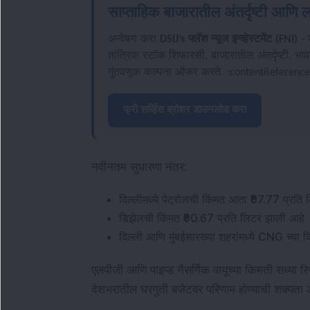
साप्ताहिक बाजारातील अंतर्दृष्टी आ
अन्वेषण करा
DSIJ’s फ्लॅश न्यूज इन्व्हेस्टमेंट (FNI)
- 
तांत्रिक स्टॉक शिफारसी, बाजारातील अंतर्दृष्टी, भाव
गुंतवणूक कल्पना ऑफर करते. :contentReference
फ्री सर्व्हिस ब्रोशर डाउनलोड करा
नवीनतम सुधारणा नंतर:
दिल्लीमध्ये पेट्रोलची किंमत आता ₹97.77 प्रति
डिझेलची किंमत ₹90.67 प्रति लिटर झाली आहे
दिल्ली आणि मुंबईसारख्या शहरांमध्ये CNG च्या
एलपीजी आणि पाइप्ड नैसर्गिक वायूच्या किमती सध्या स्
देशभरातील घरगुती बजेटवर परिणाम होण्याची शक्यता 