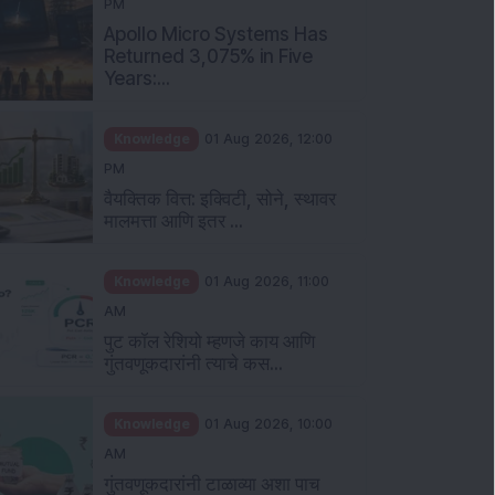
PM
Apollo Micro Systems Has
Returned 3,075% in Five
Years:...
Knowledge
01 Aug 2026, 12:00
PM
वैयक्तिक वित्त: इक्विटी, सोने, स्थावर
मालमत्ता आणि इतर ...
Knowledge
01 Aug 2026, 11:00
AM
पुट कॉल रेशियो म्हणजे काय आणि
गुंतवणूकदारांनी त्याचे कस...
Knowledge
01 Aug 2026, 10:00
AM
गुंतवणूकदारांनी टाळाव्या अशा पाच