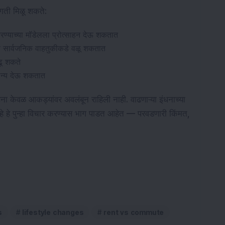
गती मिळू शकते:
ण्याच्या मॉडेलला प्रोत्साहन देऊ शकतात
णि सार्वजनिक वाहतुकीकडे वळू शकतात
ढू शकते
धान्य देऊ शकतात
णना केवळ आकड्यांवर अवलंबून राहिली नाही. वाढणाऱ्या इंधनाच्या
आहे हे पुन्हा विचार करण्यास भाग पाडत आहेत — परवडणारी किंमत,
s
lifestyle changes
rent vs commute