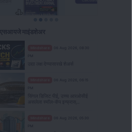
ीएसआयजे माइंडशेअर
Mindshare
06 Aug 2026, 08:30
PM
उद्या लक्ष देण्यासारखे शेअर्स
Mindshare
06 Aug 2026, 06:15
PM
सिंगल डिजिट पीई, उच्च आरओसीई
असलेला स्मॉल-कॅप इन्फ्रास्...
Mindshare
06 Aug 2026, 05:30
PM