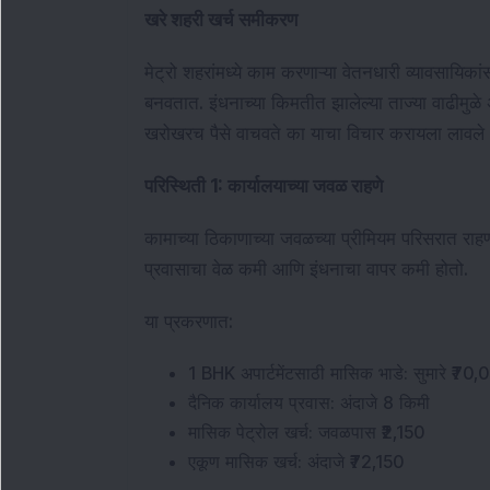
खरे शहरी खर्च समीकरण
मेट्रो शहरांमध्ये काम करणाऱ्या वेतनधारी व्यावसायिक
बनवतात. इंधनाच्या किमतीत झालेल्या ताज्या वाढीमुळे
खरोखरच पैसे वाचवते का याचा विचार करायला लावले 
परिस्थिती 1: कार्यालयाच्या जवळ राहणे
कामाच्या ठिकाणाच्या जवळच्या प्रीमियम परिसरात राहणा
प्रवासाचा वेळ कमी आणि इंधनाचा वापर कमी होतो.
या प्रकरणात:
1 BHK अपार्टमेंटसाठी मासिक भाडे: सुमारे ₹70
दैनिक कार्यालय प्रवास: अंदाजे 8 किमी
मासिक पेट्रोल खर्च: जवळपास ₹2,150
एकूण मासिक खर्च: अंदाजे ₹72,150