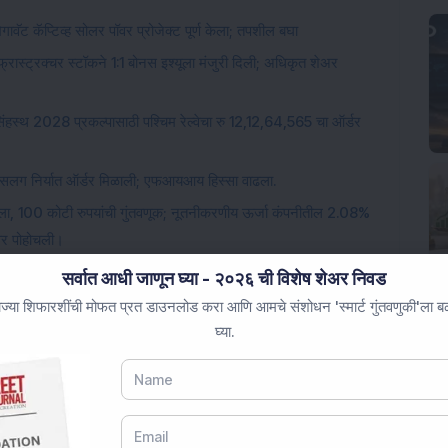
गावॅट कॅप्टिव्ह सोलर पॉवर प्रोजेक्ट पूर्ण केला; तपशील बघा
न्फ्रास्ट्रक्चर स्टॉकने 1:1 बोनस इश्यूला मंजुरी दिली; अधिकृत शेअर
ंहस्थ 2028 प्रकल्पासाठी पश्चिम रेल्वेचा रु 12,12,64,565 चा ऑर्डर
या सलग निर्यात ऑर्डर मिळाली; एफआयआय हिस्सा वाढला.
 केला, 100 कोटी रुपयांची गुंतवणूक; नूतनीकरणीय ऊर्जा कंपनीतील 2.08%
वर पोहोचली।
सर्वात आधी जाणून घ्या - २०२६ ची विशेष शेअर निवड
ज्या शिफारशींची मोफत प्रत डाउनलोड करा आणि आमचे संशोधन 'स्मार्ट गुंतवणुकी'ला बळ 
घ्या.
Loading...