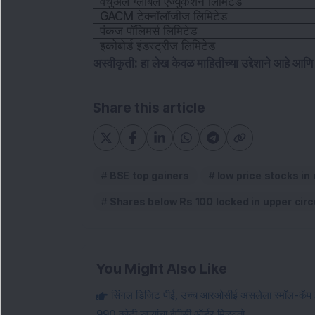
वर्चुअल ग्लोबल एज्युकेशन लिमिटेड
GACM टेक्नॉलॉजीज लिमिटेड
पंकज पॉलिमर्स लिमिटेड
इकोबोर्ड इंडस्ट्रीज लिमिटेड
अस्वीकृती: हा लेख केवळ माहितीच्या उद्देशाने आहे आणि
Share this article
BSE top gainers
low price stocks in 
Shares below Rs 100 locked in upper circ
You Might Also Like
सिंगल डिजिट पीई, उच्च आरओसीई असलेला स्मॉल-कॅप इन्फ
990 कोटी रुपयांचा ईपीसी ऑर्डर मिळवतो.