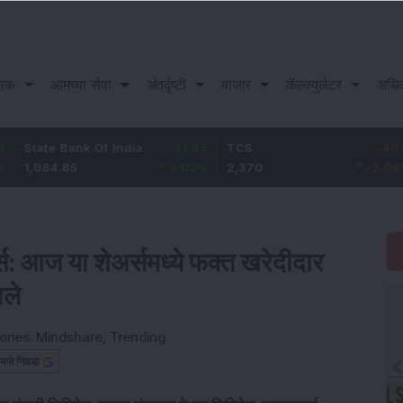
सिक
आमच्या सेवा
अंतर्दृष्टी
बाजार
कॅल्क्युलेटर
अधि
e Bank Of India
31.85
TCS
-49.8
Baja
4.85
3.02
%
2,370
-2.06
%
1,14
र्स: आज या शेअर्समध्ये फक्त खरेदीदार
ाले
ories:
Mindshare
,
Trending
यजे निवडा