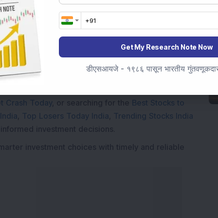
Get My Research Note Now
Market News Today
, keep a close watch on the
movements like
Sensex Today Live
and overall trends.
डीएसआयजे - १९८६ पासून भारतीय गुंतवणूकदारां
 News Today
, or the
Latest IPO India
can also follow
ive
data. Whether you are learning
How To Invest in
t Crash Today
, or searching for the
Best Stocks to
India
,
Top Losers Today India
,
Trending Stocks India
 informed investment decisions.
marter investment choices with timely and reliable