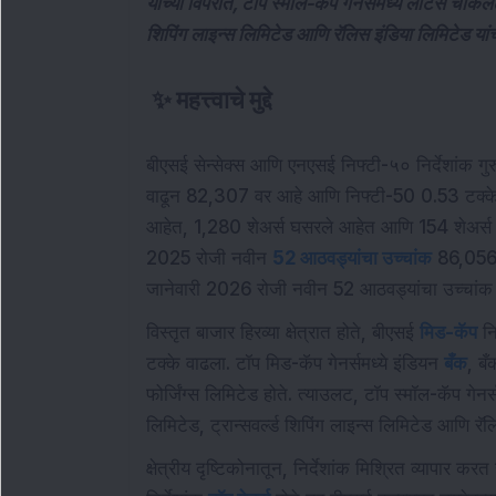
याच्या विपरीत, टॉप स्मॉल-कॅप गेनर्समध्ये लोटस चॉकले
शिपिंग लाइन्स लिमिटेड आणि रॅलिस इंडिया लिमिटेड यां
✨
महत्त्वाचे मुद्दे
बीएसई सेन्सेक्स आणि एनएसई निफ्टी-५० निर्देशांक गुरु
वाढून 82,307 वर आहे आणि निफ्टी-50 0.53 टक्के 
आहेत, 1,280 शेअर्स घसरले आहेत आणि 154 शेअर्स अपरिव
2025 रोजी नवीन
52 आठवड्यांचा उच्चांक
86,056 च
जानेवारी 2026 रोजी नवीन 52 आठवड्यांचा उच्चांक
विस्तृत बाजार हिरव्या क्षेत्रात होते, बीएसई
मिड-कॅप
नि
टक्के वाढला. टॉप मिड-कॅप गेनर्समध्ये इंडियन
बँक
, बँ
फोर्जिंग्स लिमिटेड होते. त्याउलट, टॉप स्मॉल-कॅप ग
लिमिटेड, ट्रान्सवर्ल्ड शिपिंग लाइन्स लिमिटेड आणि रॅल
क्षेत्रीय दृष्टिकोनातून, निर्देशांक मिश्रित व्यापार क