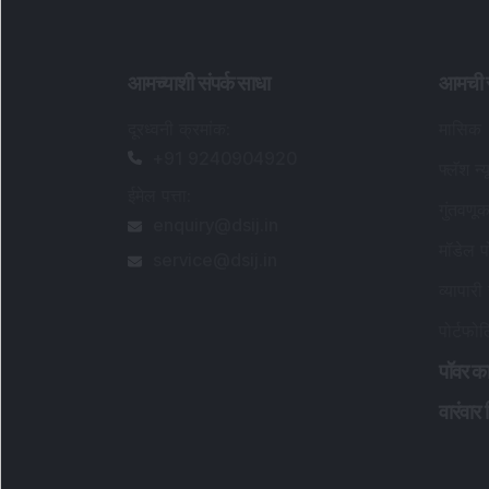
आमच्याशी संपर्क साधा
आमची स
दूरध्वनी क्रमांक
:
मासिक
+91 9240904920
फ्लॅश न्य
ईमेल पत्ता
:
गुंतवणू
enquiry@dsij.in
मॉडेल प
service@dsij.in
व्यापारी
पोर्टफो
पॉवर का
वारंवार 