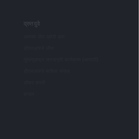
द्रुत दुवे
आमच्या सेवा खरेदी करा
डीएसआयजे अ‍ॅप्स
गुंतवणूकदार जनजागृती कार्यक्रम (आयएपी)
डीएसआयजे मासिक संग्रह
ऑफर करतो
बाजार