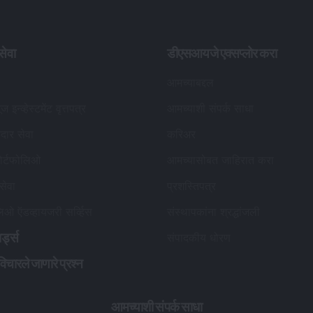
ेवा
डीएसआयजे एक्सप्लोर करा
आमच्याबद्दल
ूज इन्व्हेस्टमेंट वृत्तपत्र
आमच्याशी संपर्क साधा
कदार सेवा
करिअर
ोर्टफोलिओ
आमच्यासोबत जाहिरात करा
 सेवा
प्रशस्तिपत्र
लिओ ऍडव्हायजरी सर्व्हिस
संस्थापकांना श्रद्धांजली
र्ड्स
संपादकीय धोरण
विचारले जाणारे प्रश्न
आमच्याशी संपर्क साधा