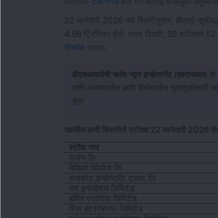
निर्देशांक
टॉप गेनर्स
होते तर बीएसई कन्झ्युमर ड्युरेबल्
22 जानेवारी 2026 च्या स्थितीनुसार, बीएसई-सूचीबद्ध
4.96 ट्रिलियन होते. त्याच दिवशी, 59 स्टॉक्सने 5
नीचांक
गाठला.
डीएसआयजेची फ्लॅश न्यूज इन्व्हेस्टमेंट (एफएनआय)
ही 
आणि अल्पकालीन आणि दीर्घकालीन गुंतवणुकीसाठी कार्
करा
खालील कमी किमतीचे स्टॉक्स 22 जानेवारी 2026 र
स्टॉक नाव
पंजोन लि.
मेडिको रेमेडीज लि.
राजकोट इन्व्हेस्टमेंट ट्रस्ट लि.
यश इनोव्हेंचर्स लिमिटेड
हर्षिल एग्रोटेक लिमिटेड
रिसा इंटरनॅशनल लिमिटेड