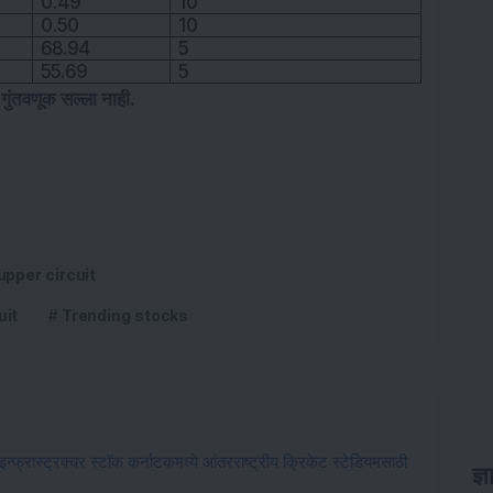
0.49
10
0.50
10
68.94
5
55.69
5
 गुंतवणूक सल्ला नाही.
upper circuit
uit
Trending stocks
्रास्ट्रक्चर स्टॉक कर्नाटकमध्ये आंतरराष्ट्रीय क्रिकेट स्टेडियमसाठी
ज्