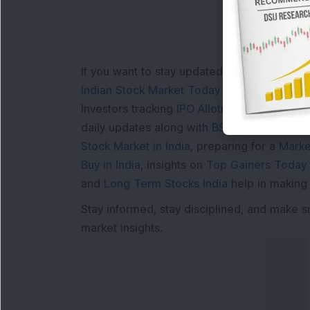
If you want to stay updated with the
Share 
Indian Stock Market Today
with real time 
Investors tracking
IPO Allotment Status
,
IPO
daily updates along with
BSE Share Price L
Stock Market in India
, preparing for a
Marke
Buy in India
, insights on
Top Gainers Today 
and
Long Term Stocks India
help in making
Stay informed, stay disciplined, and make s
market insights.