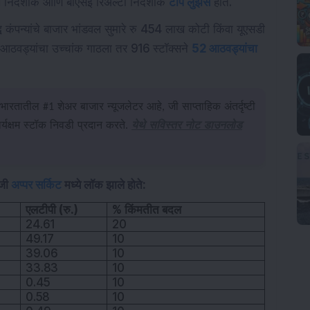
स निर्देशांक आणि बीएसई रिअल्टी निर्देशांक
टॉप लुझर्स
होते.
 कंपन्यांचे बाजार भांडवल सुमारे रु 454 लाख कोटी किंवा यूएसडी
2 आठवड्यांचा उच्चांक गाठला तर 916 स्टॉक्सने
52 आठवड्यांचा
भारतातील #1 शेअर बाजार न्यूजलेटर आहे, जी साप्ताहिक अंतर्दृष्टी
यक्षम स्टॉक निवडी प्रदान करते.
येथे सविस्तर नोट डाउनलोड
ोजी
अप्पर सर्किट
मध्ये लॉक झाले होते:
एलटीपी (रु.)
% किंमतीत बदल
24.61
20
49.17
10
39.06
10
33.83
10
0.45
10
0.58
10