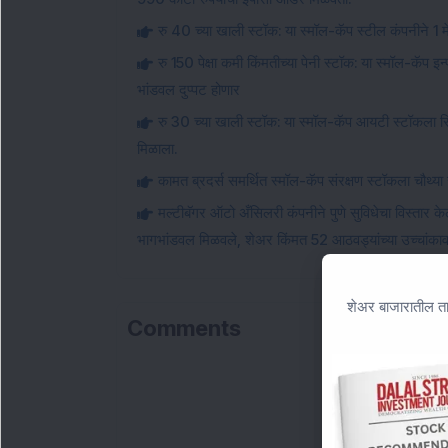
रु 40 च्या खाली स्टॉक: या स्मॉल-कॅप स्टील कंपनीने 1 मे
रु 150 पेक्षा कमी किंमतीच्या पेनी स्टॉक: या स्मॉल-कॅप इ
भांडवल दुप्पट होणार
रु 30 च्या खाली स्टॉक: या स्मॉल-कॅप आयटी स्टॉकला सि
मिळाला.
कामत ब्रदर्स समर्थित स्मॉल-कॅप संरक्षण स्टॉकला चौथ्
मल्टीबॅगर ऑटो अँसिलरी कंपनीने पुणे सुविधेचा विस्तार
भागभांडवल मिळवले, शेअर किंमत 52 आठवड्यांच्या उच्चांका
शेअर बाजारातील ता
Comments