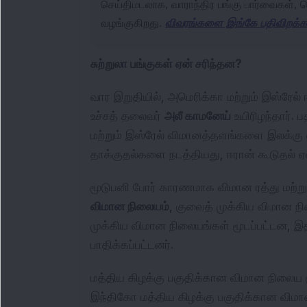
செய்திமடலாக, வாராந்திர பங்கு பார்வைகள், தொழ
வழங்குகிறது.
விவரங்களை இங்கே பதிவிறக்கவ
சுற்றுலா பங்குகள் ஏன் சரிந்தன?
வார இறுதியில், அமெரிக்கா மற்றும் இஸ்ரேல
உச்சத் தலைவர்
அலீ காமனேய்
உயிரிழந்தார். 
மற்றும் இஸ்ரேல் விமானத்தளங்களை இலக்கு 
தாக்குதல்களை நடத்தியது, ஈரான் கூடுதல் 
மூடுபனி போர் காரணமாக விமான ரத்து மற்றும
விமான நிலையம்
, குவைத் முக்கிய விமான நி
முக்கிய விமான நிலையங்கள் மூடப்பட்டன, இத
பாதிக்கப்பட்டனர்.
மத்திய கிழக்கு பகுதிக்கான விமான நிலைய 
இந்திகோ மத்திய கிழக்கு பகுதிக்கான விம