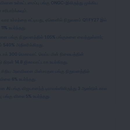
ளவிலான உள்கட்டமைப்பு பங்கு ONGC-இலிருந்து முக்கிய
சரிபார்க்கவும்.
2 வார உச்சத்தை எட்டியது, ஏனெனில் நிறுவனம் Q1 FY27 இல்
1% உயர்ந்தது.
ன பங்கு நிறுவனத்தில் 1.05% பங்குகளை வைத்துள்ளார்;
ம் 540% அதிகரிக்கிறது.
ர் ஸ்டாக் 300 மெகாவாட் வெப்ப மின் நிலையத்தின்
 திறன் 14.8 ஜிகாவாட்டாக உயர்கிறது.
ேகர் சிறிய அளவிலான மின்சாதன பங்கு நிறுவனத்தில்
விலை 6% உயர்ந்தது.
லான AI பங்கு விஜயானந்த் டிராவல்ஸிலிருந்து 3 ஆண்டுக் கால
 பங்கு விலை 5% உயர்ந்தது.