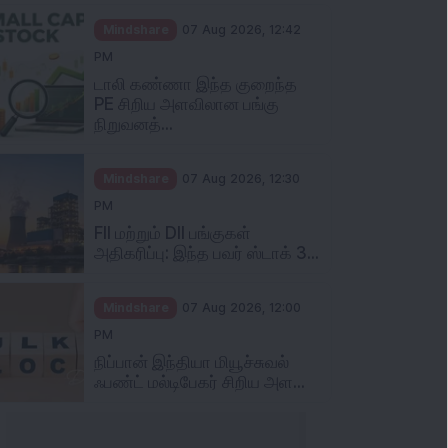
Mindshare
07 Aug 2026, 12:42
PM
டாலி கண்ணா இந்த குறைந்த
PE சிறிய அளவிலான பங்கு
நிறுவனத்...
Mindshare
07 Aug 2026, 12:30
PM
FII மற்றும் DII பங்குகள்
அதிகரிப்பு: இந்த பவர் ஸ்டாக் 3...
Mindshare
07 Aug 2026, 12:00
PM
நிப்பான் இந்தியா மியூச்சுவல்
ஃபண்ட் மல்டிபேகர் சிறிய அள...