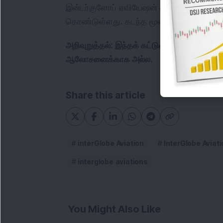
இன்டர்‌குளோப் ஏவியேஷன் ரூ 1,67,225.50
கொண்டுள்ளது. கடந்த மூன்று ஆண்டுகளில் 
அறிவுறுத்தல்: இந்தக் கட்டுரை தகவலறிதல் ந
ஆலோசனைக்காக அல்ல.
Share this article
interGlobe Aviation
InterGlobe Aviati
interglobe aviations
You Might Also Like