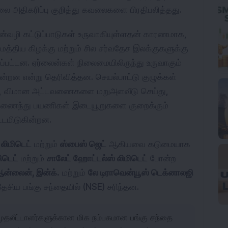
 அதிகரிப்பு குறித்து கவலைகளை பிரதிபலித்தது.
வான்வழி கட்டுப்பாடுகள் உருவாகியுள்ளதன் காரணமாக,
 மத்திய கிழக்கு மற்றும் சில சர்வதேச இலக்குகளுக்கு
யப்பட்டன. ஏர்லைன்கள் நிலைமையிலிருந்து உருவாகும்
ன என்று தெரிவித்தன. செயல்பாட்டு குழுக்கள்
ய்து, விமான அட்டவணைகளை மறுஅளவீடு செய்து,
் இணைந்து பயணிகள் இடையூறுகளை குறைக்கும்
்டமிடுகின்றன.
லிமிடெட்
மற்றும்
ஸ்பைஸ் ஜெட்
ஆகியவை கடுமையாக
ிடெட்
மற்றும்
சாலேட் ஹோட்டல்ஸ் லிமிடெட்
போன்ற
ஆன்லைன், இன்க்.
மற்றும்
லே டிராவென்யூஸ் டெக்னாலஜி
சிய பங்கு சந்தையில் (NSE) சரிந்தன.
ுதலீட்டாளர்களுக்கான மிக நம்பகமான பங்கு சந்தை