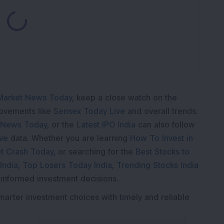
ding...
Market News Today
, keep a close watch on the
movements like
Sensex Today Live
and overall trends.
 News Today
, or the
Latest IPO India
can also follow
ive
data. Whether you are learning
How To Invest in
t Crash Today
, or searching for the
Best Stocks to
India
,
Top Losers Today India
,
Trending Stocks India
 informed investment decisions.
marter investment choices with timely and reliable