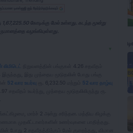
:
Mindshare
,
Trending
ருப்பமான டிஎஸ்ஐஜி ஐத் தேர்ந்தெடுக்கவும்
1,67,225.50 கோடிக்கு மேல் உள்ளது. கடந்த மூன்று
ருமானத்தை வழங்கியுள்ளது.
ட
▼
் லிமிடெட்
நிறுவனத்தின் பங்குகள் 4.26 சதவீதம்
க இருந்தது, இது முந்தைய மூடுதலின் போது பங்கு
கின்
52 வார உயர்வு
ரூ. 6,232.50 மற்றும்
52 வார தாழ்வு
.97 சதவீதம் உயர்ந்து, முந்தைய மூடுதலிலிருந்து ரூ.
.
ங்கட்கிழமை, மார்ச் 2 அன்று சரிந்தன. மத்திய கிழக்கு
ரணமாக முதலீட்டாளர்களின் உணர்வுகளை பாதித்தது.
மர்வின் போது 2 சதவீதத்திற்கும் மேல் குறைந்தது, விமான