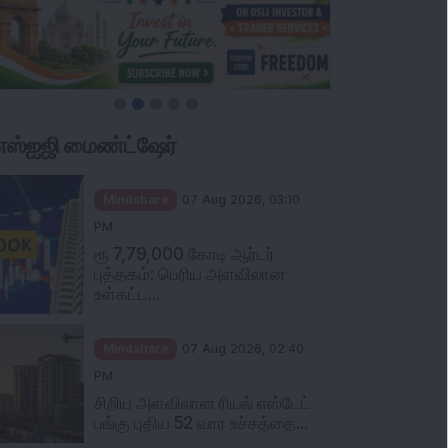
ிஎஸ்ஐஜி மைண்ட்ஷேர்
Mindshare
07 Aug 2026, 03:10
PM
ரூ 7,79,000 கோடி ஆர்டர்
புத்தகம்: பெரிய அளவிலான
உள்கட்ட...
Mindshare
07 Aug 2026, 02:40
PM
சிறிய அளவிலான ரியல் எஸ்டேட்
பங்கு புதிய 52 வார உச்சத்தை...