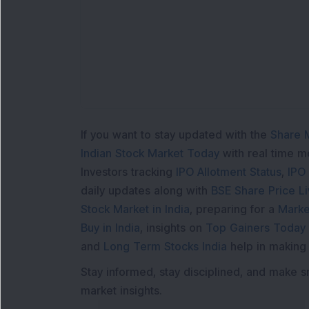
Loa
If you want to stay updated with the
Share 
Indian Stock Market Today
with real time 
Investors tracking
IPO Allotment Status
,
IPO
daily updates along with
BSE Share Price L
Stock Market in India
, preparing for a
Marke
Buy in India
, insights on
Top Gainers Today 
and
Long Term Stocks India
help in making
Stay informed, stay disciplined, and make s
market insights.