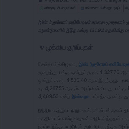
Prajwal DSIJ
/
04 Mar 2026
/
Categories
எங்களுடன் சேருங்கள்
எங்களைப் பின்தொடரவும்
வி
இன்டர்குளோப் ஏவியேஷன் சந்தை மூலதனம் ரூ 
ஆண்டுகளில் இந்த பங்கு 131.92 சதவிகித வ
✨
முக்கிய குறிப்புகள்
செவ்வாய்க்கிழமை,
இன்டர்‌குளோப் ஏவியேஷன
குறைந்து, பங்கு ஒன்றுக்கு ரூ. 4,327.70 ஆ
ஒன்றுக்கு ரூ. 4,520.40 ஆக இருந்தது. பங்
ரூ. 4,267.55 ஆகும். அமர்வின் போது, பங்கு 1
4,409.50 என்ற
இன்றைய
உச்சத்தை எட்டியது
இந்திய சுற்றுலா நிறுவனங்களின் பங்குகள் தி
பகுதிகளில் வன்முறைகள் அதிகரித்ததன் கா
நிஃப்டி இந்தியா டூரிசம் குறியீடு வர்த்தக அ