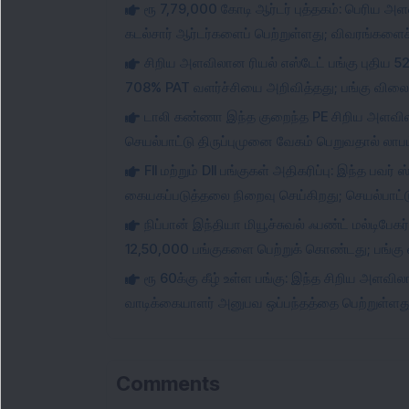
ரூ 7,79,000 கோடி ஆர்டர் புத்தகம்: பெரிய அ
கடல்சார் ஆர்டர்களைப் பெற்றுள்ளது; விவரங்களைச் 
சிறிய அளவிலான ரியல் எஸ்டேட் பங்கு புதிய 5
708% PAT வளர்ச்சியை அறிவித்தது; பங்கு விலை 1
டாலி கண்ணா இந்த குறைந்த PE சிறிய அளவிலா
செயல்பாட்டு திருப்புமுனை வேகம் பெறுவதால் லாப
FII மற்றும் DII பங்குகள் அதிகரிப்பு: இந்த பவ
கையகப்படுத்தலை நிறைவு செய்கிறது; செயல்பாட்டு
நிப்பான் இந்தியா மியூச்சுவல் ஃபண்ட் மல்டிப
12,50,000 பங்குகளை பெற்றுக் கொண்டது; பங்கு 
ரூ 60க்கு கீழ் உள்ள பங்கு: இந்த சிறிய அளவி
வாடிக்கையாளர் அனுபவ ஒப்பந்தத்தை பெற்றுள்ளது;
Comments