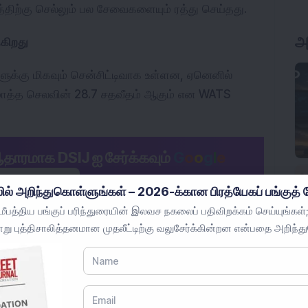
த்திற்கு செல்லும் பல சேவைகளையும் ரத்து செய்தது.
ுகிறது
ுக்கு மிகவும் சென்சிட்டிவாக உள்ளன, ஏனெனில்
ொத்த செலவின் 28.7 சதவீதம் ஆகும் என WATS
ஆதாரமாக DSIJ ஐ சேர்க்கவும்
G
o
o
g
l
e
ோதே சேர்க்கவும்
ில் அறிந்துகொள்ளுங்கள் – 2026-க்கான பிரத்யேகப் பங்குத் த
பத்திய பங்குப் பரிந்துரையின் இலவச நகலைப் பதிவிறக்கம் செய்யுங்கள்;
ெய் விலை 13.03 சதவீதம் உயர்ந்து, மத்திய கிழக்கு
று புத்திசாலித்தனமான முதலீட்டிற்கு வலுசேர்க்கின்றன என்பதை அறிந்த
களின் காரணமாக, 52 வார உச்சமாக 82.37 அமெரிக்க
் விமான நிறுவனங்களுக்கு அதிக செயல்பாட்டு செலவுகள்