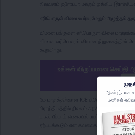
நிறுவனம் ஐரோப்பா மற்றும் ஐக்கிய இராச்சிய
எரிபொருள் விலை உயர்வு மேலும் அழுத்தம் தர
விமான பங்குகள் எரிபொருள் விலை மாற்றங்கள
விமான எரிபொருள் விமான நிறுவனத்தின் ம
கூறுகிறது.
உங்கள் விருப்பமான செய்தி 
இப்ப
முதல
ஆண்டிற்கான சமீ
மே மாதத்திற்கான ICE பிரெண்ட் கச்சா எண்ண
பணிகள் எவ்வா
பிராந்தியத்தில் நிலவும் அரசியல் பதற்றங்
டாலர் பீப்பாய் விலையில் உயர்ந்தது, இதனால
ஏற்படக்கூடும் என கவலைகள் எழுந்துள்ளன.