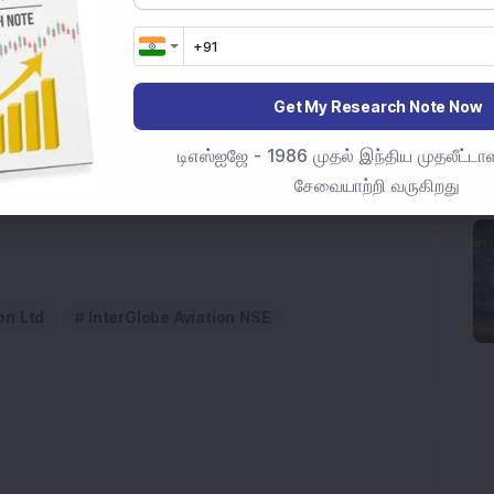
 கோடிக்கு மேல் சந்தை மூலதனமயமாக்கலைக்
இந்த பங்கு 131.92 சதவீத வருவாயை வழங்கியுள்ளது.
ோக்கங்களுக்காக மட்டுமே, முதலீட்டு
Get My Research Note Now
டிஎஸ்ஐஜே - 1986 முதல் இந்திய முதலீட்டாள
சேவையாற்றி வருகிறது
on Ltd
InterGlobe Aviation NSE