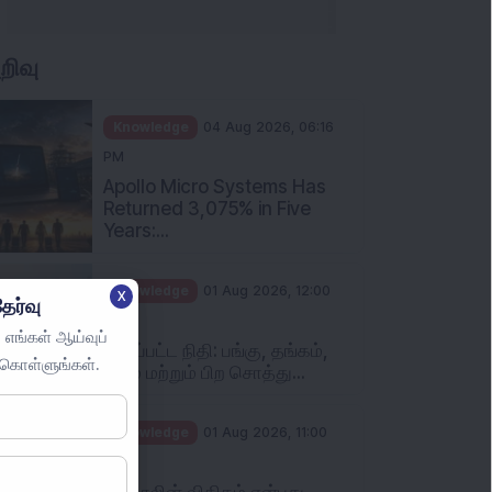
Knowledge
01 Aug 2026, 10:00
AM
முதலீட்டாளர்கள் தவிர்க்க
வேண்டிய ஐந்து பொதுவான
பரஸ்பர ந...
Knowledge
31 Jul 2026, 05:58 PM
When You Book a Hotel
Room Online, There Is a
Good Chan...
X
ேர்வு
 எங்கள் ஆய்வுப்
ுகொள்ளுங்கள்.