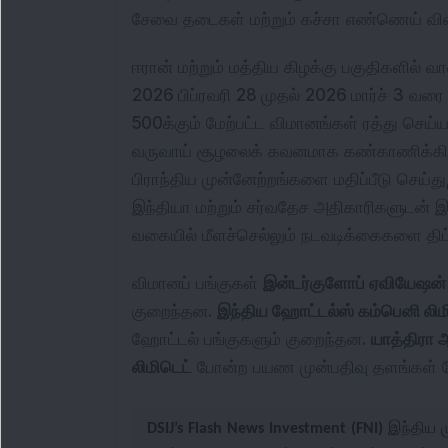
சேவை தடைகள் மற்றும் கச்சா எண்ணெய் விலை
ஈரான் மற்றும் மத்திய கிழக்கு பகுதிகளில் 
2026 பிப்ரவரி 28 முதல் 2026 மார்ச் 3 வரை
500க்கும் மேற்பட்ட விமானங்கள் ரத்து செய்
வருவாய் சூழலைக் கவனமாக கண்காணிக்கின்ற
பிராந்திய முன்னேற்றங்களை மதிப்பீடு செ
இந்தியா மற்றும் சர்வதேச அதிகாரிகளுடன
வகையில் மீளச்செல்லும் நடவடிக்கைகளை திட
விமானப் பங்குகள்
இன்டர்‌குளோப் ஏவியேஷன் 
குறைந்தன.
இந்திய ஹோட்டல்ஸ் கம்பெனி லிம
ஹோட்டல் பங்குகளும் குறைந்தன.
யாத்திரா 
லிமிடெட்
போன்ற பயண முன்பதிவு தளங்கள் தே
DSIJ’s Flash News Investment (FNI)
இந்திய ம