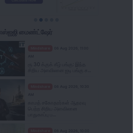
ிஎஸ்ஐஜி மைண்ட்ஷேர்
Mindshare
06 Aug 2026, 11:00
AM
ரூ 30 க்குக் கீழ் பங்கு: இந்த
சிறிய அளவிலான ஐடி பங்கு ச...
Mindshare
06 Aug 2026, 10:30
AM
காமத் சகோதரர்கள் ஆதரவு
பெற்ற சிறிய அளவிலான
பாதுகாப்பு ப...