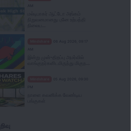
Mindshare
06 Aug 2026, 10:00
AM
மல்டிபாகர் ஆட்டோ அங்கம்
நிறுவனமானது புனே உற்பத்தி
நிலைய...
Mindshare
06 Aug 2026, 09:17
AM
இன்று முன்-திறப்பு அமர்வில்
வாங்குநர்களிடமிருந்து மிகுந...
Mindshare
05 Aug 2026, 09:30
PM
நாளை கவனிக்க வேண்டிய
பங்குகள்