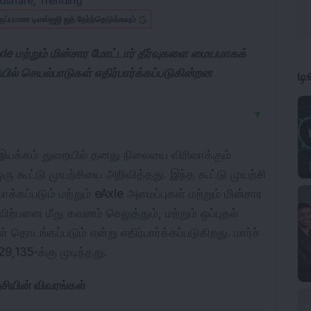
dshare
,
Trending
ருப்பமான டிஎஸ்ஐஜி ஐத் தேர்ந்தெடுக்கவும்
e மற்றும் மின்சார மோட்டார் தீர்வுகளை மையமாகக்
ல் செயல்பாடுகள் எதிர்பார்க்கப்படுகின்றன
ட
▼
 இயக்கம் துறையில் தனது நிலையை விரிவாக்கும் 
ரு கூட்டு முயற்சியை அறிவித்தது. இந்த கூட்டு முயற்சி 
ப்படும் மற்றும் eAxle அமைப்புகள் மற்றும் மின்சார 
ிற்பனை மீது கவனம் செலுத்தும், மற்றும் ஒப்புதல் 
தொடங்கப்படும் என்று எதிர்பார்க்கப்படுகிறது. மார்ச் 
9,135-க்கு முடிந்தது.
்சியின் விவரங்கள்