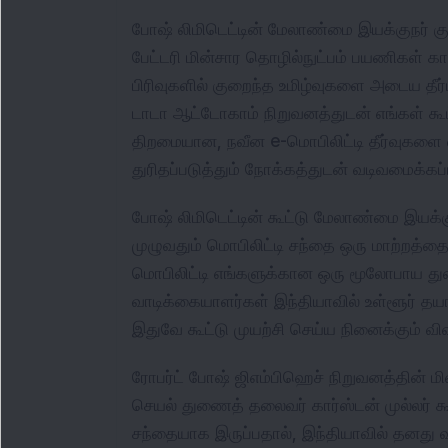
போஷ் லிமிடெட்டின் மேலாண்மை இயக்குநர் குரு
பேட்டரி மின்சார தொழில்நுட்பம் பயணிகள் கா
பிரிவுகளில் குறைந்த உமிழ்வுகளை அடைய தீர
டாடா ஆட்டோகாம் நிறுவனத்துடன் எங்கள் கூட்
திறமையான, நவீன e-மொபிலிட்டி தீர்வுகளை 
துரிதப்படுத்தும் நோக்கத்துடன் வடிவமைக்கப்
போஷ் லிமிடெட்டின் கூட்டு மேலாண்மை இயக்குந
முழுவதும் மொபிலிட்டி சந்தை ஒரு மாற்றத்தைக
மொபிலிட்டி எங்களுக்கான ஒரு மூலோபாய துறை
வாடிக்கையாளர்கள் இந்தியாவில் உள்ளூர் தயா
இதுவே கூட்டு முயற்சி செய்ய நினைக்கும் வி
ரோபர்ட் போஷ் ஜிஎம்பிஹெச் நிறுவனத்தின் மின்
செயல் துணைத் தலைவர் கார்ஸ்டன் முல்லர் க
சந்தையாக இருப்பதால், இந்தியாவில் தனது