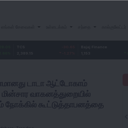
எங்கள் சேவைகள்
உள்ளடக்கம்
சந்தை
கால்குலேட்டர்
TCS
-30.65
Bajaj Finance
2.95
2,389.15
-1.27
%
1,153
0.26
%
மானது டாடா ஆட்டோகாம்
 மின்சார வாகனத்துறையில்
ம் நோக்கில் கூட்டுத்தாபனத்தை