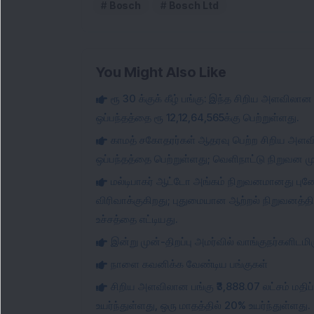
Bosch
Bosch Ltd
You Might Also Like
ரூ 30 க்குக் கீழ் பங்கு: இந்த சிறிய அளவிலான
ஒப்பந்தத்தை ரூ 12,12,64,565க்கு பெற்றுள்ளது.
காமத் சகோதரர்கள் ஆதரவு பெற்ற சிறிய அளவில
ஒப்பந்தத்தை பெற்றுள்ளது; வெளிநாட்டு நிறுவன முத
மல்டிபாகர் ஆட்டோ அங்கம் நிறுவனமானது புனே 
விரிவாக்குகிறது; புதுமையான ஆற்றல் நிறுவனத்த
உச்சத்தை எட்டியது.
இன்று முன்-திறப்பு அமர்வில் வாங்குநர்களிடமி
நாளை கவனிக்க வேண்டிய பங்குகள்
சிறிய அளவிலான பங்கு ₹3,888.07 லட்சம் மதிப்
உயர்ந்துள்ளது, ஒரு மாதத்தில் 20% உயர்ந்துள்ளது.