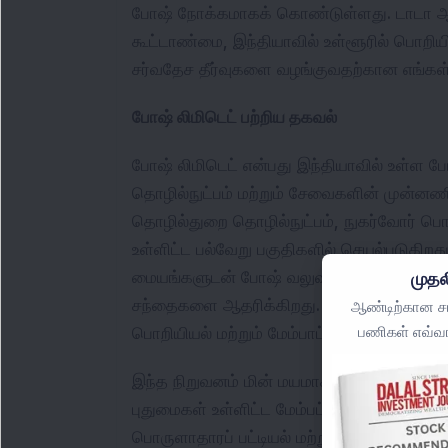
போஷ் நோக்கமாகக் கொண்டுள்ளது. டாடா ஆட்ட
கூட்டாண்மை, இந்தியாவில் உள்ளூரில் பொறிய
சர்வதேச தீர்வுகளை வழங்குவதற்கான எங்கள் 
போஷ் லிமிடெட் பற்றிய தகவல்
போஷ் லிமிடெட் என்பது இந்தியாவில் உள்ள போஷ
தொழில்நுட்பம் மற்றும் சேவைகளின் முன்னணி வ
தொழில்துறை தொழில்நுட்பம், நுகர்வோர் பொருட்
உள்ளிட்ட பல்வேறு பகுதிகளில் செயல்படுகிறது.
மையங்களுடன் போஷ் வலுவான நிலையைப் பெற்ற
முதல
சந்தைகளை ஆதரிக்கிறது. இது ஜெர்மனியாவுக
ஆண்டிற்கான சமீ
பணிகள் எவ்வா
பொறியியல் மற்றும் மேம்பாட்டு மையங்களில்
இந்த நிறுவனம் மின் மயமாக்கல், இணைக்கப்ப
புதுமைகள் உள்ளிட்ட மேம்பட்ட மொபிலிட்டி தீ
பொருளாதாரப் பட்டியல் மற்றும் வலுவான பொற