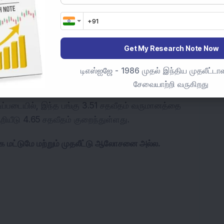
் முக்கிய பங்கு வகிக்கிறது.
ெய்தி ஆதாரமாக
G
o
o
g
l
e
இல் சேர்க்கவும்
Get My Research Note Now
போது சேர்க்கவும்
டிஎஸ்ஐஜே - 1986 முதல் இந்திய முதலீட்டாள
சேவையாற்றி வருகிறது
போஷ் லிமிடெட் ரூ. 85,826 கோடி சந்தை மூலதனத்தை கொண்டுள்ளது மற்றும் 73.0 சதவீதம் 
ிப்படையில், இந்த பங்கு 3.51 சதவீதம் வருமானத்தை 
ுறியீடு 4.65 சதவீதம் குறைந்துள்ளது.
ாக மட்டுமே மற்றும் முதலீட்டு ஆலோசனை அல்ல.