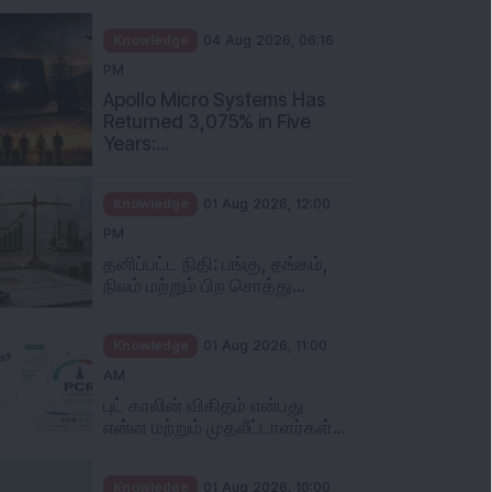
றிவு
Knowledge
04 Aug 2026, 06:16
PM
Apollo Micro Systems Has
Returned 3,075% in Five
Years:...
Knowledge
01 Aug 2026, 12:00
PM
தனிப்பட்ட நிதி: பங்கு, தங்கம்,
நிலம் மற்றும் பிற சொத்து...
Knowledge
01 Aug 2026, 11:00
AM
புட் காலின் விகிதம் என்பது
என்ன மற்றும் முதலீட்டாளர்கள்...