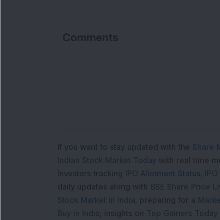
Comments
If you want to stay updated with the
Share 
Indian Stock Market Today
with real time 
Investors tracking
IPO Allotment Status
,
IPO
daily updates along with
BSE Share Price L
Stock Market in India
, preparing for a
Marke
Buy in India
, insights on
Top Gainers Today 