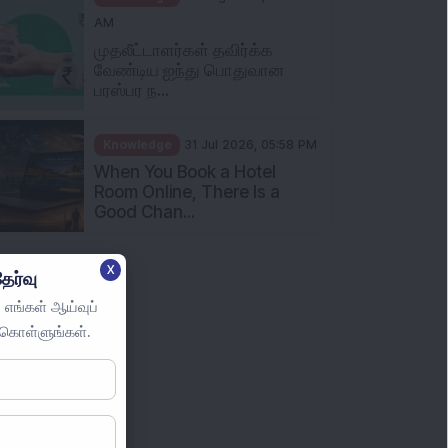
Knowledge
01 Aug 2026, 10:00
AM
முதலீட்டாளர்கள் தவிர்க்க
வேண்டிய ஐந்து பொதுவான
பரஸ்பர ந...
Knowledge
31 Jul 2026, 05:58 PM
When You Book a Hotel
Room Online, There Is a
Good Chan...
X
ேர்வு
 எங்கள் ஆய்வுப்
ுகொள்ளுங்கள்.