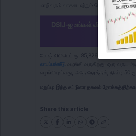
மாறிவரும் வாகன மற்றும் தொழில்துறை சூழலில
DSIJ-ஐ உங்கள் விருப்பமான ச
இப்
லாபப்பங்கீடு
 வழங்கி வருகிறது. ஒரு வருட அட
வழங்கியுள்ளது, அதே நேரத்தில், நிஃப்டி 50 க
மறுப்பு: இந்த கட்டுரை தகவல் நோக்கத்திற்க
Share this article