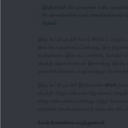
இந்தியாவின் மிக நம்பகமான பெரிய மூலதனங்க
சிப் தலைவர்களின் மூலம் நிலைத்தன்மையும் 
பெறவும்
இந்த கூட்டு முயற்சி போஷ் லிமிடெட் மற்றும்
இடையே உருவாக்கப்பட்டுள்ளது, இரு நிறுவன
பெற்றுள்ளன. இந்த கூட்டாண்மை, போஷின் தொ
உற்பத்தி திறமைகளையும் இணைத்து, இந்தியாவ
தங்களின் நிலையை வலுப்படுத்தும் நோக்கத்தி
இந்த கூட்டு முயற்சி இந்தியாவில் eAxle அமை
உற்பத்தி மற்றும் விற்பனை மீது கவனம் செலு
என்று எதிர்பார்க்கப்படுகிறது மற்றும் தேவை
மத்தியில் செயல்பாடுகளைத் தொடங்க திட்டமி
போஷ் மேலாண்மை கருத்துரைகள்