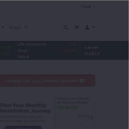
மேலும்
Life Insurance
-1.9
Larsen & Toubro
3.55
Corp.
-0.49
%
4,051.55
0.09
%
389.6
டிஎஸ்ஐஜே-யின் யூடியூப் சேனலை ஆராயுங்கள்