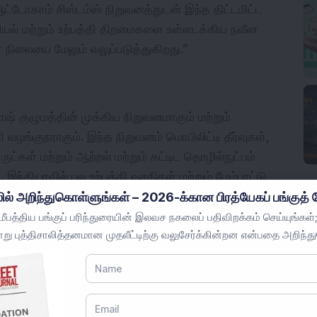
ோகாம் சிஸ்டம்ஸ் நிறுவனத்துடன் இந்த திட்டமிட்ட 
ியல் மற்றும் உற்பத்தி திறமைகளை உள்ளடக்கிய நவீன 
நிலையை மேலும் வலுப்படுத்துகிறது.”
் குழுமத்தின் முக்கிய நிறுவனமாகும் மற்றும் 
ழங்குநராகும். இந்த நிறுவனம் மொபிலிட்டி தீர்வுகள், 
கள் மற்றும் ஆற்றல் மற்றும் கட்டிட தொழில்நுட்பம் 
 இந்தியாவில் பல உற்பத்தி வசதிகள் மற்றும் மேம்பாட்டு 
ுள்ளது, இது உள்நாட்டு மற்றும் சர்வதேச 
ில் அறிந்துகொள்ளுங்கள் – 2026-க்கான பிரத்யேகப் பங்குத் த
்கு வெளியே போஷ் குழுமத்தின் மிகப்பெரிய 
பத்திய பங்குப் பரிந்துரையின் இலவச நகலைப் பதிவிறக்கம் செய்யுங்கள்;
று புத்திசாலித்தனமான முதலீட்டிற்கு வலுசேர்க்கின்றன என்பதை அறிந்த
 ஒன்றை உள்ளடக்கியதாகவும் உள்ளது.
ட்ட தொழில்நுட்பங்கள் மற்றும் நிலைத்துறையான 
ர்வுகளில் கவனம் செலுத்துகிறது. அதன் பல்வகைப்பட்ட 
ியியல் திறன்களுடன், போஷ் லிமிடெட் இந்தியாவின் 