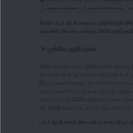
Om DSIJ
/
23 Mar 2026
/
Categories:
Min
எங்களுடன் சேருங்கள்
எங்களைப் பின்தொடரவும்
வி
போஷ்-டாடா ஆட்டோகாம் கூட்டுத்தொழில் eAxl
கொண்டு செயல்பட உள்ளது, 2026 நடுப்பகுதியி
✨
முக்கிய குறிப்புகள்
திங்கட்கிழமை, 
போஷ்
 இந்தியாவின் மின்சார
நோக்கில் 
டாடா
 ஆட்டோகாம் சிஸ்டம்ஸ் உடன் ஒ
இரு நிறுவனங்களாலும் சம அளவில் உடைமையாக்க
மோட்டார்களின் பொறியியல், உற்பத்தி மற்றும் வ
வழங்கப்பட்டால் 2026 மத்தியில் செயல்பாடுகள் 
23, 2026 நிலவரப்படி, போஷ் பங்கு விலை ரூ 2
டாடா ஆட்டோகாம் சிஸ்டம்ஸ் உடன் கூட்டு முயற