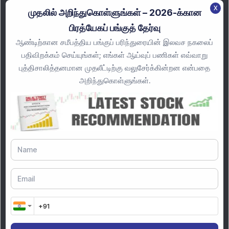
X
முதலில் அறிந்துகொள்ளுங்கள் – 2026-க்கான
பிரத்யேகப் பங்குத் தேர்வு
ஆண்டிற்கான சமீபத்திய பங்குப் பரிந்துரையின் இலவச நகலைப்
பதிவிறக்கம் செய்யுங்கள்; எங்கள் ஆய்வுப் பணிகள் எவ்வாறு
புத்திசாலித்தனமான முதலீட்டிற்கு வலுசேர்க்கின்றன என்பதை
அறிந்துகொள்ளுங்கள்.
அறிவு