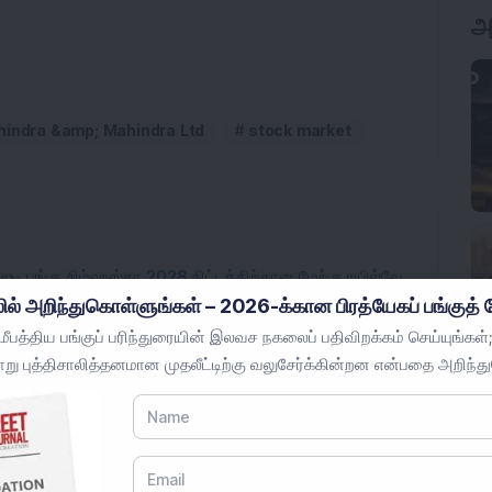
அ
indra &amp; Mahindra Ltd
stock market
 ஐடி பங்கு சிம்ஹஸ்தா 2028 திட்டத்திற்கான மேற்கு ரயில்வே
ில் அறிந்துகொள்ளுங்கள் – 2026-க்கான பிரத்யேகப் பங்குத் த
பத்திய பங்குப் பரிந்துரையின் இலவச நகலைப் பதிவிறக்கம் செய்யுங்கள்;
ான பாதுகாப்பு பங்கு நான்காவது தொடர்ச்சியான ஏற்றுமதி
று புத்திசாலித்தனமான முதலீட்டிற்கு வலுசேர்க்கின்றன என்பதை அறிந்த
லீட்டாளர்களின் பங்கு உயர்கிறது.
உற்பத்தி நிலையத்தை ரூ. 100 கோடி முதலீட்டுடன்
ில் 2.08% பங்குகளை பெறுகிறது, பங்கு விலை 52 வார