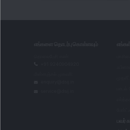
எங்களை தொடர்பு கொள்ளவும்
எங்க
தொலைபேசி எண்
:
மாசிக
+91 9240904920
ஃபிளாஷ
மின்னஞ்சல் முகவரி
:
முதலீ
enquiry@dsij.in
மாடல்
service@dsij.in
வர்த்
போர்ட
பவர் க