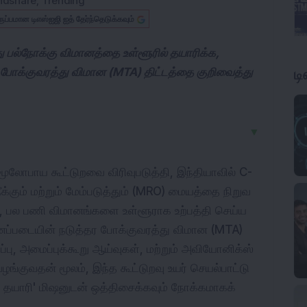
ndshare
,
Trending
ருப்பமான டிஎஸ்ஐஜி ஐத் தேர்ந்தெடுக்கவும்
ு பல்நோக்கு விமானத்தை உள்ளூரில் தயாரிக்க,
ட
் போக்குவரத்து விமான (MTA) திட்டத்தை குறிவைத்து
▼
மூலோபாய கூட்டுறவை விரிவுபடுத்தி, இந்தியாவில் C-
ீக்கும் மற்றும் மேம்படுத்தும் (MRO) மையத்தை நிறுவ
சி, பல பணி விமானங்களை உள்ளூராக உற்பத்தி செய்ய
னப்படையின் நடுத்தர போக்குவரத்து விமான (MTA)
ப்பு, அமைப்புக்கூறு ஆய்வுகள், மற்றும் அவியோனிக்ஸ்
ுவதன் மூலம், இந்த கூட்டுறவு உயர் செயல்பாட்டு
் தயாரி' மிஷனுடன் ஒத்திசைக்கவும் நோக்கமாகக்