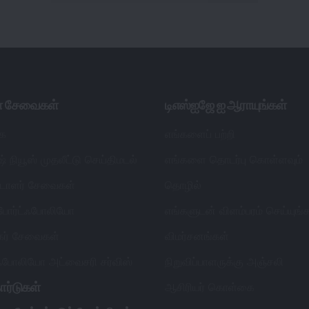
ள் சேவைகள்
டிஎஸ்ஐஜே ஐ ஆராயுங்கள்
ை
எங்களைப் பற்றி
் நியூஸ் முதலீட்டு செய்திமடல்
எங்களை தொடர்பு கொள்ளவும்
ட்டாளர் சேவைகள்
தொழில்
 போர்ட்ஃபோலியோ
எங்களுடன் விளம்பரம் செய்யுங்
தகர் சேவைகள்
விமர்சனங்கள்
்ஃபோலியோ அட்வைசரி சர்விஸ்
நிறுவிப்பாளருக்கு அஞ்சலி
ார்டுகள்
ஆசிரியர் கொள்கை