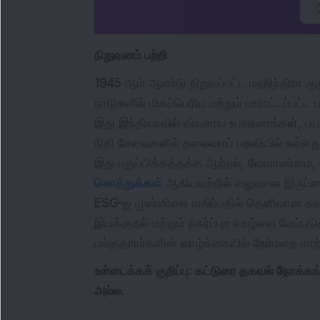
நிறுவனம் பற்றி
1945 ஆம் ஆண்டு நிறுவப்பட்ட மஹிந்திரா கு
நாடுகளில் மிகப்பெரிய மற்றும் பாராட்டப்பட்ட
இது இந்தியாவில் விவசாய உபகரணங்கள், பயன்
நிதி சேவைகளில் தலைமைப் பதவியில் உள்ளது மற
இது புதுப்பிக்கத்தக்க ஆற்றல், வேளாண்மை,
சொத்துக்கள்
ஆகியவற்றில் வலுவான இருப்பை
ESG-ஐ முன்னிலை வகிப்பதில் தெளிவான கவனத
இயக்குதல் மற்றும் நகர்ப்புற வாழ்வை மேம்படு
பங்குதாரர்களின் வாழ்க்கையில் நேர்மறை மாற
உள்ளடக்கக் குறிப்பு: கட்டுரை தகவல் நோக்க
அல்ல.