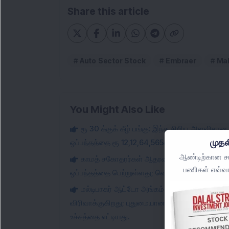
Share this article
Auto Sector Stock
Embraer
Mah
You Might Also Like
ரூ 30 க்குக் கீழ் பங்கு: இந்த சிறிய அளவிலான
முதல
ஒப்பந்தத்தை ரூ 12,12,64,565க்கு பெற்றுள்ளது.
ஆண்டிற்கான சமீ
காமத் சகோதரர்கள் ஆதரவு பெற்ற சிறிய அளவில
பணிகள் எவ்வா
ஒப்பந்தத்தை பெற்றுள்ளது; வெளிநாட்டு நிறுவன முத
மல்டிபாகர் ஆட்டோ அங்கம் நிறுவனமானது புனே 
விரிவாக்குகிறது; புதுமையான ஆற்றல் நிறுவனத்த
உச்சத்தை எட்டியது.