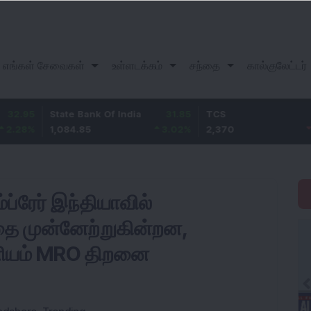
எங்கள் சேவைகள்
உள்ளடக்கம்
சந்தை
கால்குலேட்டர்
State Bank Of India
31.85
TCS
-49.8
1,084.85
3.02
%
2,370
-2.06
%
ம்ப்ரேர் இந்தியாவில்
்தை முன்னேற்றுகின்றன,
ேனியம் MRO திறனை