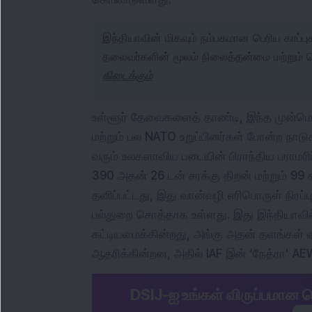
இந்தியாவின் மிகவும் நம்பகமான பெரிய காப்ப
தலைவர்களின் மூலம் நிலைத்தன்மை மற்றும் 
கிடைக்கும்
உள்ளூர் தேவைகளைத் தாண்டி, இந்த முன்மொ
மற்றும் பல NATO உறுப்பினர்கள் போன்ற நா
வரும் உலகளாவிய படையின் பிராந்திய பராமரிப
390 அதன் 26 டன் சரக்கு திறன் மற்றும் 99
தனிப்பட்டது, இது வான்வழி எரிபொருள் நிரப
பல்துறை சொத்தாக உள்ளது. இது இந்தியாவில் 
கட்டியமைக்கின்றது, அங்கு அதன் தளங்கள்
ஆதரிக்கின்றன, அதில் IAF இன் ‘நேத்ரா’ AEW
DSIJ-ஐ உங்கள் விருப்பமான ச