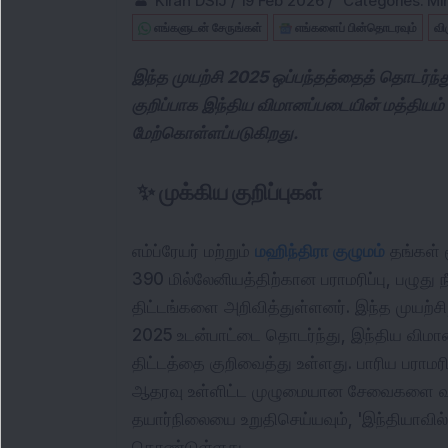
Kiran DSIJ
/
19 Feb 2026
/
Categories:
Mi
எங்களுடன் சேருங்கள்
எங்களைப் பின்தொடரவும்
வி
இந்த முயற்சி 2025 ஒப்பந்தத்தைத் தொடர்ந்த
குறிப்பாக இந்திய விமானப்படையின் மத்தியம
மேற்கொள்ளப்படுகிறது.
✨
முக்கிய குறிப்புகள்
எம்ப்ரேயர் மற்றும்
மஹிந்திரா குழுமம்
தங்கள் 
390 மில்லேனியத்திற்கான பராமரிப்பு, பழுது ந
திட்டங்களை அறிவித்துள்ளனர். இந்த முயற்
2025 உடன்பாட்டை தொடர்ந்து, இந்திய விமா
திட்டத்தை குறிவைத்து உள்ளது. பாரிய பராமரி
ஆதரவு உள்ளிட்ட முழுமையான சேவைகளை வழங்க
தயார்நிலையை உறுதிசெய்யவும், 'இந்தியாவில
கொண்டுள்ளது.