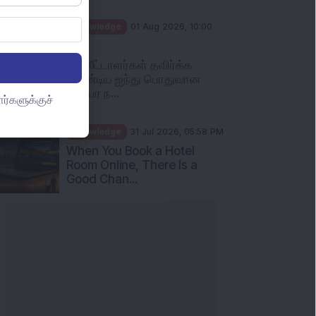
Knowledge
01 Aug 2026, 10:00
AM
முதலீட்டாளர்கள் தவிர்க்க
வேண்டிய ஐந்து பொதுவான
பரஸ்பர ந...
ர்களுக்குச்
Knowledge
31 Jul 2026, 05:58 PM
When You Book a Hotel
Room Online, There Is a
Good Chan...