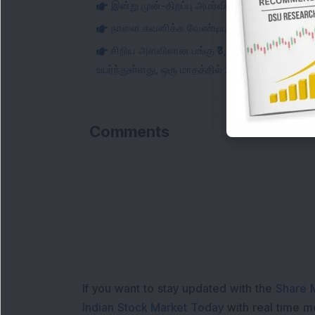
இன்று முன்-திறப்பு அமர்வில் வாங்குநர்களிடமி
நாளை கவனிக்க வேண்டிய பங்குகள்
சிறிய அளவிலான பங்கு ₹3,888.07 லட்சம் மதிப்
உயர்ந்துள்ளது, ஒரு மாதத்தில் 20% உயர்ந்துள்ளது.
Comments
If you want to stay updated with the
Share 
Indian Stock Market Today
with real time 