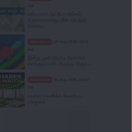
AM
மல்டிபாகர் ஆட்டோ அங்கம்
நிறுவனமானது புனே உற்பத்தி
நிலைய...
Mindshare
06 Aug 2026, 09:17
AM
இன்று முன்-திறப்பு அமர்வில்
வாங்குநர்களிடமிருந்து மிகுந...
Mindshare
05 Aug 2026, 09:30
PM
நாளை கவனிக்க வேண்டிய
பங்குகள்