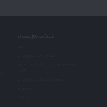
விரைவு இணைப்புகள்
கடை
டிஎஸ்ஐஜே பயன்பாடுகள்
முதலீட்டாளர் விழிப்புணர்வு திட்டங்கள்
(IAP)
கள்
டிஎஸ்ஐஜே பத்திரிகை காப்பகம்
சலுகைகள்
சந்தை