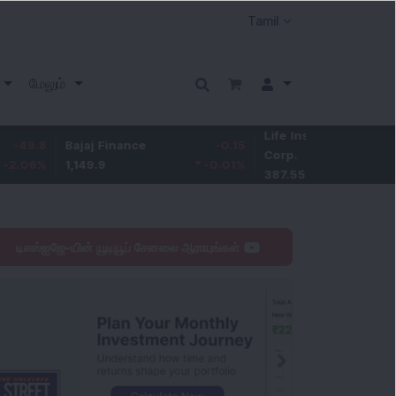
மேலும்
Life Insurance
-3.95
Bajaj Finance
-0.15
Corp.
-1.01
%
1,149.9
-0.01
%
387.55
டிஎஸ்ஐஜே-யின் யூடியூப் சேனலை ஆராயுங்கள்