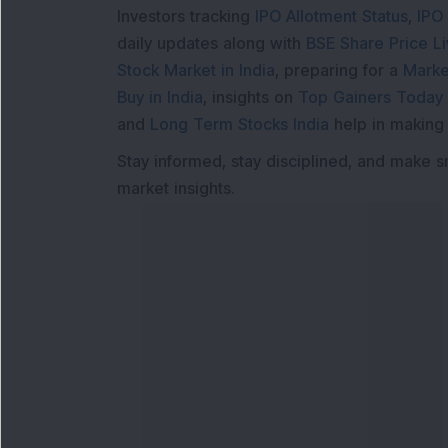
Investors tracking
IPO Allotment Status
,
IPO
daily updates along with
BSE Share Price L
Stock Market in India
, preparing for a
Marke
Buy in India
, insights on
Top Gainers Today 
and
Long Term Stocks India
help in making
Stay informed, stay disciplined, and make s
market insights.