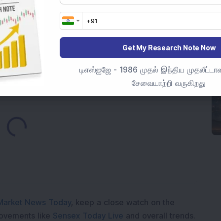
ருந்து மிகுந்த தேவை பெற்ற மூன்று முக்கிய பங்குகள்:
புள்ள ஒப்பந்தத்தை வென்றதற்குப் பிறகு 3.5% மேல்
Get My Research Note Now
டிஎஸ்ஐஜே - 1986 முதல் இந்திய முதலீட்டாள
சேவையாற்றி வருகிறது
Loading...
Market News Today
, keep a close watch on the
movements like
Sensex Today Live
and overall trends.