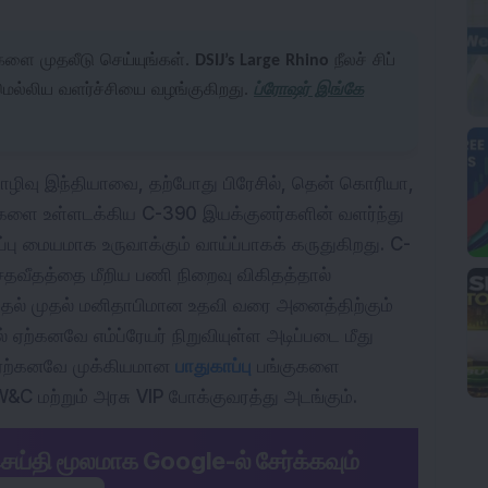
ுகளை முதலீடு செய்யுங்கள்.
DSIJ’s Large Rhino
நீலச் சிப்
மெல்லிய வளர்ச்சியை வழங்குகிறது.
ப்ரோஷர் இங்கே
ழிவு இந்தியாவை, தற்போது பிரேசில், தென் கொரியா,
டுகளை உள்ளடக்கிய C-390 இயக்குனர்களின் வளர்ந்து
்பு மையமாக உருவாக்கும் வாய்ப்பாகக் கருதுகிறது. C-
 சதவீதத்தை மீறிய பணி நிறைவு விகிதத்தால்
்புதல் முதல் மனிதாபிமான உதவி வரை அனைத்திற்கும்
ஏற்கனவே எம்ப்ரேயர் நிறுவியுள்ள அடிப்படை மீது
 ஏற்கனவே முக்கியமான
பாதுகாப்பு
பங்குகளை
&C மற்றும் அரசு VIP போக்குவரத்து அடங்கும்.
ெய்தி மூலமாக Google-ல் சேர்க்கவும்