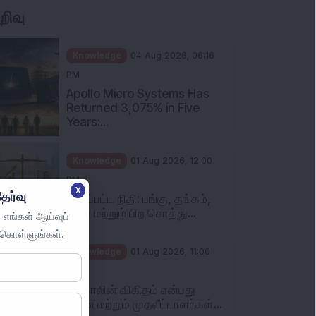
றிவு
Knowledge
04 Aug 2026, 06:16
PM
Apollo Micro Systems Has
Returned 3,075% in Five
Years:...
Knowledge
01 Aug 2026, 12:00
PM
X
ேர்வு
தனிப்பட்ட நிதி: பங்கு, தங்கம்,
நிலம் மற்றும் பிற சொத்து...
 எங்கள் ஆய்வுப்
ுகொள்ளுங்கள்.
Knowledge
01 Aug 2026, 11:00
AM
புட் காலின் விகிதம் என்பது
என்ன மற்றும் முதலீட்டாளர்கள்...