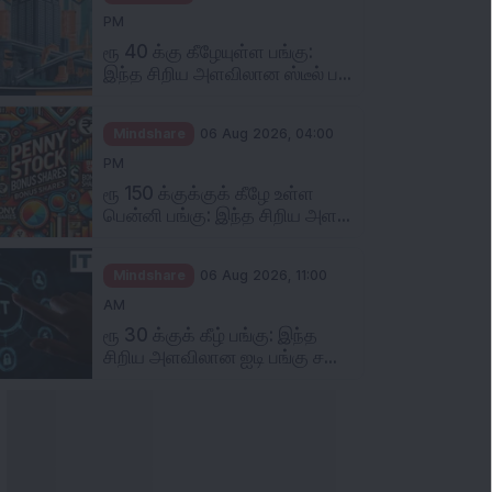
PM
ரூ 40 க்கு கீழேயுள்ள பங்கு:
இந்த சிறிய அளவிலான ஸ்டீல் ப...
Mindshare
06 Aug 2026, 04:00
PM
ரூ 150 க்குக்குக் கீழே உள்ள
பென்னி பங்கு: இந்த சிறிய அள...
Mindshare
06 Aug 2026, 11:00
AM
ரூ 30 க்குக் கீழ் பங்கு: இந்த
சிறிய அளவிலான ஐடி பங்கு ச...