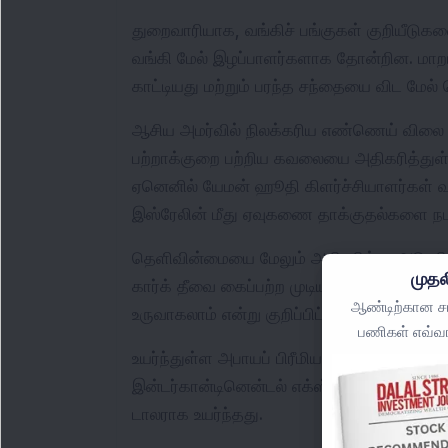
துறைவாரியாக, வங்கிச் பங்குகள் குறியீடுகளை கீ
வங்கி மேல் இழப்பாளர்களாக தோன்றின. மாறாக, ந
காட்டியது மற்றும் பரந்த சந்தையை விட மேல் 
ஆசிய அமர்வில் நிலக்கரிய எண்ணெய் விலை அத
பற்றாக்குறை பற்றிய கவலையை அதிகரித்துள்
ஏனெனில் யேமன் ஹூதி கிளர்ச்சியாளர்கள் வ
இஸ்ரேலின் மீது ஏவுகணை தாக்குதல்களை நட
தெளிவின்மையை மேலும் அதிகரிக்க, அமெரிக்க
முதல
கார்க் தீவை கைப்பற்ற முடியும் என்று கூறினா
ஆண்டிற்கான சமீ
உருவாகலாம் என்று குறிப்பிட்டார்.
பணிகள் எவ்வா
உயர்ந்துள்ள அபாயப் பிரீமியத்தை பிரதிபலித்த
இன்டர்கான்டினென்டல் எக்ஸ்சேஞ்சில் 3.36 சதவ
டாலராக உயர்ந்தது.