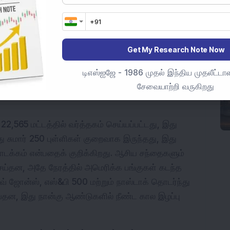
ிய முன்னணி குறியீடுகள், சென்செக்ஸ் மற்றும் நிஃப்டி 
றைந்த அளவில் திறக்க வாய்ப்பு உள்ளது, அமெரிக்கா-
Get My Research Note Now
நுழைவதால் உலகளாவிய பலவீனமான சுட்டுமுறைகளை 
டிஎஸ்ஐஜே - 1986 முதல் இந்திய முதலீட்டாள
ரசியல் பதற்றங்கள் கச்சா எண்ணெய் விலை உயர்வை 
சேவையாற்றி வருகிறது
ண்டி முதலீட்டாளர் மனோபாவத்தை 
2,565 மட்டத்தில் வர்த்தகம் செய்யப்பட்டது, இது 
்து சுமார் 250 புள்ளிகள் குறைவாக இருந்தது, இது 
டக்கம் என்பதைக் குறிக்கிறது. ஆசிய சந்தைகளும் 
ய்தன, அதே நேரத்தில் அமெரிக்க பங்குகள் கடந்த 
வ் ஜோன்ஸ், எஸ்&பி 500 மற்றும் நாஸ்டாக் தொடர்ந்து 
ய்தன, இது நான்கு ஆண்டுகளில் நீண்ட கால இழப்பு 