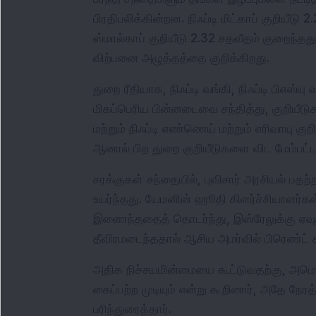
பிரதிபலிக்கின்றன. நிஃப்டி மிட்காப் குறியீடு 
ஸ்மால்காப் குறியீடு 2.32 சதவீதம் குறைந்தத
விற்பனை அழுத்தத்தை குறிக்கிறது.
துறை ரீதியாக, நிஃப்டி வங்கி, நிஃப்டி பிஎஸ்யு 
மிகப்பெரிய பின்னடைவை சந்தித்து, குறியீடு
மற்றும் நிஃப்டி எண்ணெய் மற்றும் எரிவாயு க
ஆனால் பிற துறை குறியீடுகளை விட மேம்பட்
சரக்குகள் சந்தையில், புவிசார் அரசியல் பத
உயர்ந்தது. யேமனின் ஹூதி கிளர்ச்சியாளர்க
இணைந்ததைத் தொடர்ந்து, இஸ்ரேலுக்கு ஏவ
தீவிரமடைந்ததால் ஆசிய அமர்வில் பிரெண்ட் க
அதிக நிச்சயமின்மையை கூட்டுவதற்கு, அமெரிக
கைப்பற்ற முடியும் என்று கூறினார், அதே நேர
பரிந்துரைத்தார்.