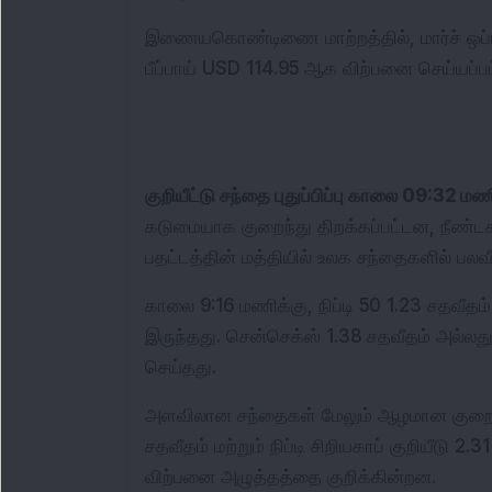
இணையகொண்டிணை மாற்றத்தில், மார்ச் ஒப்பந்த
பீப்பாய் USD 114.95 ஆக விற்பனை செய்யப்பட
குறியீட்டு சந்தை புதுப்பிப்பு காலை 09:32 மண
கடுமையாக குறைந்து திறக்கப்பட்டன, நீண்டக
பதட்டத்தின் மத்தியில் உலக சந்தைகளில் பலவ
காலை 9:16 மணிக்கு, நிப்டி 50 1.23 சதவீதம
இருந்தது. சென்செக்ஸ் 1.38 சதவீதம் அல்லது 
செய்தது.
அளவிலான சந்தைகள் மேலும் ஆழமான குறைப்புகள
சதவீதம் மற்றும் நிப்டி சிறியகாப் குறியீடு 
விற்பனை அழுத்தத்தை குறிக்கின்றன.