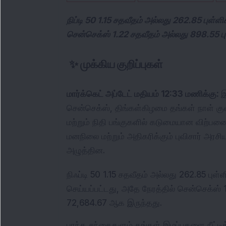
நிப்டி 50 1.15 சதவீதம் அல்லது 262.85 புள்ள
சென்செக்ஸ் 1.22 சதவீதம் அல்லது 898.55 பு
✨
முக்கிய குறிப்புகள்
மார்க்கெட் அப்டேட் மதியம் 12:33 மணிக்கு: 
இ
சென்செக்ஸ், திங்கள்கிழமை தங்கள் நாள் குற
மற்றும் நிதி பங்குகளில் கடுமையான விற்
மனநிலை மற்றும் அதிகரிக்கும் புவிசார் அரசிய
அழுத்தின.
நிஃப்டி 50 1.15 சதவீதம் அல்லது 262.85 புள்
செய்யப்பட்டது, அதே நேரத்தில் சென்செக்ஸ் 1
72,684.67 ஆக இருந்தது.
பரந்த சந்தைகளும் தங்கள் இழப்புகளை நீட்ட