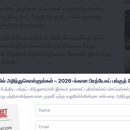
அ
ழே இழுத்தன, நிப்டி வங்கி மற்றும் நிப்டி பி.எஸ்.யு 
ிப்டி மெட்டல் குறியீடு ஒப்பீட்டளவில் தாங்குதல் 
செயல்திறன் காட்டியது.
ிகரித்தது, புவியியல் அரசியல் பதற்றங்கள் சப்ளை 
ளதால். இந்த நிலைமை மேலும் தீவிரமடைந்தது, 
ார இறுதியில் அதிகாரப்பூர்வமாக மோதலில் இணைந்து, 
த்தினர்.
 அதிபர் டொனால்ட் டிரம்ப் அமெரிக்கா ஈரானின் 
ில் அறிந்துகொள்ளுங்கள் – 2026-க்கான பிரத்யேகப் பங்குத் த
ர், அதே சமயம் ஒரு போர்நிறுத்த ஒப்பந்தம் விரைவில் 
பத்திய பங்குப் பரிந்துரையின் இலவச நகலைப் பதிவிறக்கம் செய்யுங்கள்;
று புத்திசாலித்தனமான முதலீட்டிற்கு வலுசேர்க்கின்றன என்பதை அறிந்த
ு, பிரெண்ட் கச்சா எண்ணெயின் மார்ச் ஒப்பந்தம் 
ீதம் உயர்ந்து ஒரு பீப்பாயில் 116.12 அமெரிக்க 