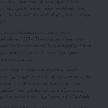
லகளாவிய மற்றும் உள்நாட்டு தூண்டுதல்களிலேயே 
் ஏற்பட்ட முன்னேற்றங்கள், கச்சா எண்ணெய் விலை 
கம் மற்றும் வெள்ளி விலைகள் மற்றும் முக்கிய மாக்ரோ 
ும்.
ை காரணமாக திங்கள்கிழமை ஆசிய சந்தைகள் 
் நிக்கெய் 225 4.71 சதவீதம் குறைந்தது, அதே 
தென் கொரியாவின் கோஸ்பி 3 சதவிகிதத்திற்கும் மேல் 
தது. ஹாங்காங் ஹாங்க் செங் குறியீடும் ஆரம்ப 
கம் செய்யப்பட்டது.
்டாவது மாதத்தில் நுழைந்துள்ளது, மேலும் 
ஈரான் ஆதரவு ஹூதி படைகள் ஈடுபடுவதால் உலகளாவிய 
க ஹோர்முஸ் நீரிணைச்சலின் திறந்த மூடுதலால். 
டிரம்ப் ஈரானின் முக்கிய எண்ணெய் கட்டமைப்பை, 
லக்கு வைக்க வாய்ப்பு இருப்பதாக குறிப்பிட்டுள்ளார்.
விலை அதிகரித்துள்ளது. பிரெண்ட் கச்சா எண்ணெய் 