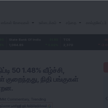
எங்கள் சேவைகள்
உள்ளடக்கம்
சந்தை
கால்குலேட்டர்
te Bank Of India
31.85
TCS
-49.8
Baj
84.85
3.02
%
2,370
-2.06
%
1,1
நிப்டி 50 1.48% வீழ்ச்சி,
் குறைந்தது, நிதி பங்குகள்
்றன.
Mkt Commentary
,
Trending
ருப்பமான டிஎஸ்ஐஜி ஐத் தேர்ந்தெடுக்கவும்