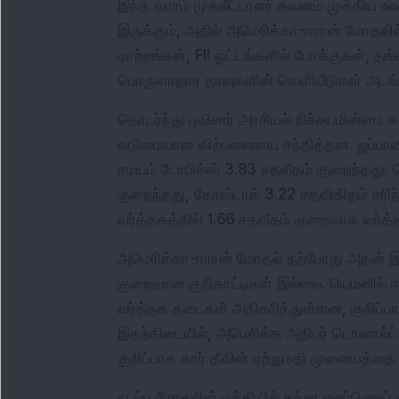
இந்த வாரம் முதலீட்டாளர் கவனம் முக்கிய உ
இருக்கும், அதில் அமெரிக்கா-ஈரான் மோதலில
மாற்றங்கள், FII ஓட்டங்களில் போக்குகள், தங்
பொருளாதார தரவுகளின் வெளியீடுகள் அடங்க
தொடர்ந்து புவிசார் அரசியல் நிச்சயமின்ம
கடுமையான விற்பனையை சந்தித்தன. ஜப்பானின
சமயம் டோபிக்ஸ் 3.83 சதவீதம் குறைந்தது. 
குறைந்தது, கோஸ்டாக் 3.22 சதவிகிதம் சரிந்
வர்த்தகத்தில் 1.66 சதவீதம் குறைவாக வர்த்த
அமெரிக்கா-ஈரான் மோதல் தற்போது அதன் இரண
குறைவான குறிகாட்டிகள் இல்லை. யெமனில் 
வர்த்தக தடைகள் அதிகரித்துள்ளன, குறிப்பா
இதற்கிடையில், அமெரிக்க அதிபர் டொனால்ட் 
குறிப்பாக கார் தீவின் ஏற்றுமதி முனையத்தை இ
நடப்பு மோதலின் மத்தியில் கச்சா எண்ணெய் 