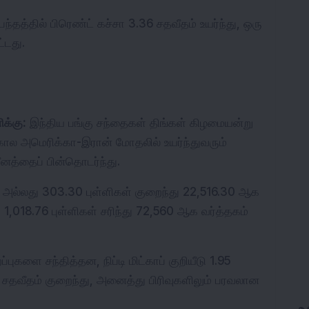
த்தில் பிரெண்ட் கச்சா 3.36 சதவீதம் உயர்ந்து, ஒரு 
்டது.
ிக்கு:
 இந்திய பங்கு சந்தைகள் திங்கள் கிழமையன்று 
ால அமெரிக்கா-இரான் மோதலில் உயர்ந்துவரும் 
ீனத்தைப் பின்தொடர்ந்து.
் அல்லது 303.30 புள்ளிகள் குறைந்து 22,516.30 ஆக 
1,018.76 புள்ளிகள் சரிந்து 72,560 ஆக வர்த்தகம் 
ை சந்தித்தன, நிப்டி மிட்காப் குறியீடு 1.95 
2.31 சதவீதம் குறைந்து, அனைத்து பிரிவுகளிலும் பரவலான 