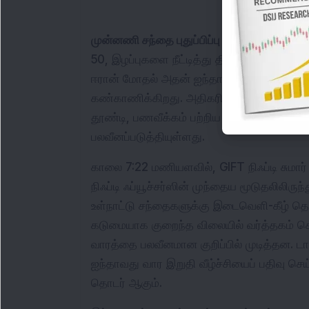
முன்னணி சந்தை புதுப்பிப்பு காலை 7:53: 
இந்த
50, இழப்புகளை நீட்டித்து திங்கள்கிழமை கு
ஈரான் மோதல் அதன் ஐந்தாவது வாரத்தில் 
கண்காணிக்கிறது. அதிகரிக்கும் புவிசார் அ
தூண்டி, பணவீக்கம் பற்றிய அக்கறைகளை தூ
பலவீனப்படுத்தியுள்ளது.
காலை 7:22 மணியளவில், GIFT நிஃப்டி சுமார் 2
நிஃப்டி ஃப்யூச்சர்ஸின் முந்தைய மூடுதலிலிருந
உள்நாட்டு சந்தைகளுக்கு இடைவெளி-கீழ் தொ
கடுமையாக குறைந்த விலையில் வர்த்தகம் செ
வாரத்தை பலவீனமான குறிப்பில் முடித்தன. டா
ஐந்தாவது வார இறுதி வீழ்ச்சியைப் பதிவு செ
தொடர் ஆகும்.