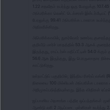
1.22 சதவீதம் உயர்ந்து ஒரு பேரலுக்கு 107.
அமெரிக்கா வெஸ்ட் டெக்சாஸ் இன்டர்மீடியட் 
பேரலுக்கு 99.41 அமெரிக்க டாலராக உயர்ந
அதிகரிக்கிறது.
அமெரிக்காவில், நுகர்வோர் உணர்வு குறைந்தத
குறியீடு மார்ச் மாதத்தில் 53.3 ஆகக் குறைந
இருந்தது, ராய்டர்ஸ் மதிப்பீட்டின் 54.0 க்கும
56.6 ஆக இருந்தது, இது பொருளாதார நிச்சய
காட்டுகிறது.
உள்நாட்டுப் பகுதியில், இந்திய ரிசர்வ் வங்கி
நிலையை 100 மில்லியன் அமெரிக்க டாலராக வ
அறிமுகப்படுத்தியுள்ளது. இந்த விதிகள் ஏப்ரல
ஜப்பானிய அரசாங்க பத்திர ஒப்பந்தங்கள் மூன்
ஆண்டு வரி 2 அடிப்படை புள்ளிகள் உயர்ந்து 2