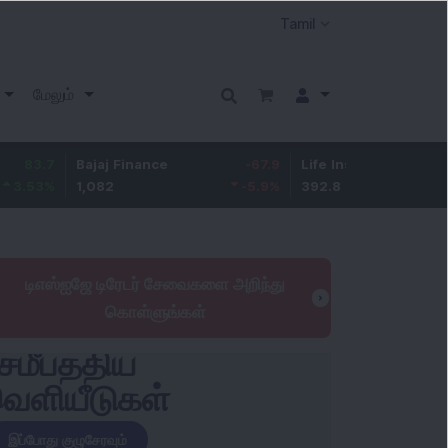
மேலும்
Bajaj Finance
-67.9
Life Insurance Corp.
5.25
1,082
-5.9
%
392.8
1.35
%
டிஎஸ்ஐஜே டிரேடர் சேவைகளை அறிந்து
கொள்ளுங்கள்