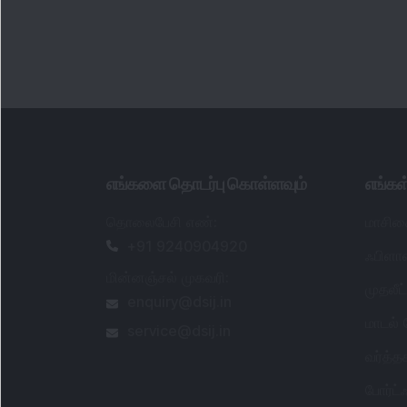
எங்களை தொடர்பு கொள்ளவும்
எங்க
தொலைபேசி எண்
:
மாசிக
+91 9240904920
ஃபிளாஷ
மின்னஞ்சல் முகவரி
:
முதலீ
enquiry@dsij.in
மாடல்
service@dsij.in
வர்த்
போர்ட
பவர் க