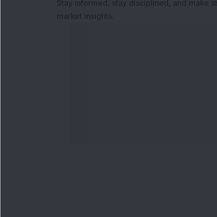
Stay informed, stay disciplined, and make s
market insights.