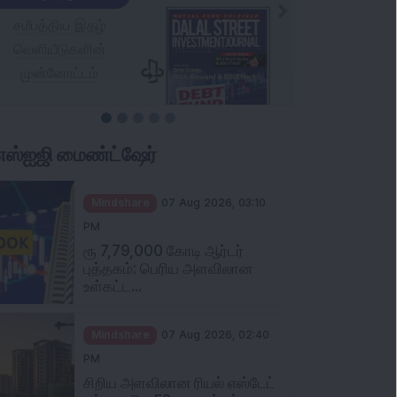
ிஎஸ்ஐஜி மைண்ட்ஷேர்
Mindshare
07 Aug 2026, 03:10
PM
ரூ 7,79,000 கோடி ஆர்டர்
புத்தகம்: பெரிய அளவிலான
உள்கட்ட...
Mindshare
07 Aug 2026, 02:40
PM
சிறிய அளவிலான ரியல் எஸ்டேட்
பங்கு புதிய 52 வார உச்சத்தை...