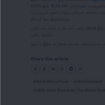
OFSS இன் 15,29,941 பங்குகளை வைத்துள்ளத
உயர்ந்ததன் மூலம், அந்த பண்டின் உணரப்படாத 
கோடி) ஆக இருக்கிறது.
குறிப்பாக, கோடக் மிட்காப் பண்ட் OFSS இல்
பண்ட் ஆகும்.
துறப்பு: இந்த கட்டுரை தகவல் பகிர்வுக்காக
Share this article
Kotak Midcap Fund
OFSS Dividend
OFSS Share Price Rally: This Mutual Fund