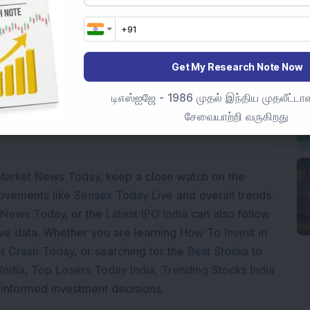
Loading...
Get My Research Note Now
டிஎஸ்ஐஜே - 1986 முதல் இந்திய முதலீட்டாள
சேவையாற்றி வருகிறது
Market News Today
, keep a close watch on the
movements like
Sensex Today Live
and overall trends.
 News Today
, or the
Latest IPO India
can also follow
ive
data. Whether you are learning
How To Invest in
t Crash Today
, or searching for the
Best Stocks to
India
,
Top Losers Today India
,
Trending Stocks India
 informed investment decisions.