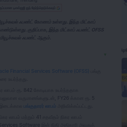
indshare
,
Trending
ருப்பமான டிஎஸ்ஐஜி ஐத் தேர்ந்தெடுக்கவும்
ியூச்சுவல் ஃபண்ட் கோணம் உள்ளது. இந்த மிட்காப்
்டுள்ளது. குறிப்பாக, இந்த மிட்காப் ஃபண்ட் OFSS
ூச்சுவல் ஃபண்ட் ஆகும்.
ட
▼
acle Financial Services Software (OFSS)
பங்கு
ரை உயர்ந்தது.
ிகர லாபம் ரூ. 842 கோடியாக உயர்ந்ததாக
ு. வலுவான வருமானங்களுடன், FY26 க்கான ரூ. 5
ு இடைக்கால
பங்குதாரர் லாபம்
அறிவிக்கப்பட்டது.
ிகர லாபம் மற்றும் 41 சதவீதம் நிகர லாபம்
 Services Software இன் நிதி அதிகாரி அவதுத்