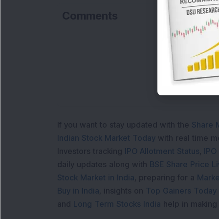
Comments
If you want to stay updated with the
Share 
Indian Stock Market Today
with real time 
Investors tracking
IPO Allotment Status
,
IPO
daily updates along with
BSE Share Price L
Stock Market in India
, preparing for a
Marke
Buy in India
, insights on
Top Gainers Today 
and
Long Term Stocks India
help in making