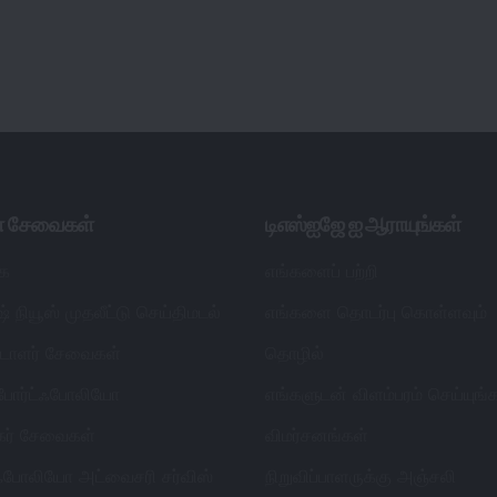
ள் சேவைகள்
டிஎஸ்ஐஜே ஐ ஆராயுங்கள்
ை
எங்களைப் பற்றி
் நியூஸ் முதலீட்டு செய்திமடல்
எங்களை தொடர்பு கொள்ளவும்
ட்டாளர் சேவைகள்
தொழில்
 போர்ட்ஃபோலியோ
எங்களுடன் விளம்பரம் செய்யுங்
தகர் சேவைகள்
விமர்சனங்கள்
்ஃபோலியோ அட்வைசரி சர்விஸ்
நிறுவிப்பாளருக்கு அஞ்சலி
ார்டுகள்
ஆசிரியர் கொள்கை