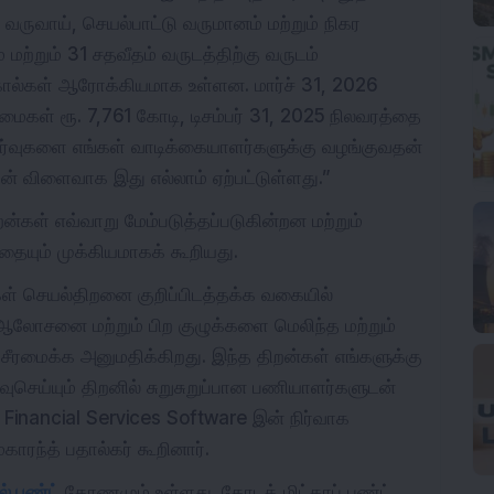
் வருவாய், செயல்பாட்டு வருமானம் மற்றும் நிகர
ற்றும் 31 சதவீதம் வருடத்திற்கு வருடம்
கோல்கள் ஆரோக்கியமாக உள்ளன. மார்ச் 31, 2026
மைகள் ரூ. 7,761 கோடி, டிசம்பர் 31, 2025 நிலவரத்தை
ீர்வுகளை எங்கள் வாடிக்கையாளர்களுக்கு வழங்குவதன்
ின் விளைவாக இது எல்லாம் ஏற்பட்டுள்ளது.”
றன்கள் எவ்வாறு மேம்படுத்தப்படுகின்றன மற்றும்
பதையும் முக்கியமாகக் கூறியது.
கள் செயல்திறனை குறிப்பிடத்தக்க வகையில்
ஆலோசனை மற்றும் பிற குழுக்களை மெலிந்த மற்றும்
ீரமைக்க அனுமதிக்கிறது. இந்த திறன்கள் எங்களுக்கு
ுசெய்யும் திறனில் சுறுசுறுப்பான பணியாளர்களுடன்
 Financial Services Software இன் நிர்வாக
ாரந்த் பதால்கர் கூறினார்.
ல் பண்ட்
கோணமும் உள்ளது. கோடக் மிட்காப் பண்ட்