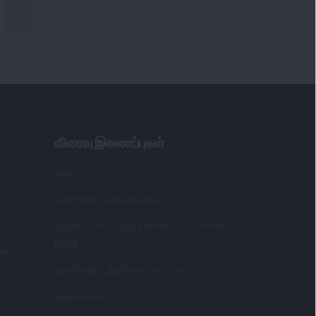
விரைவு இணைப்புகள்
கடை
டிஎஸ்ஐஜே பயன்பாடுகள்
முதலீட்டாளர் விழிப்புணர்வு திட்டங்கள்
(IAP)
கள்
டிஎஸ்ஐஜே பத்திரிகை காப்பகம்
சலுகைகள்
சந்தை