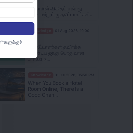
என்ன மற்றும் முதலீட்டாளர்கள்...
Knowledge
01 Aug 2026, 10:00
AM
முதலீட்டாளர்கள் தவிர்க்க
ர்களுக்குச்
வேண்டிய ஐந்து பொதுவான
பரஸ்பர ந...
Knowledge
31 Jul 2026, 05:58 PM
When You Book a Hotel
Room Online, There Is a
Good Chan...