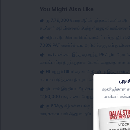
You Might Also Like
ரூ 7,79,000 கோடி ஆர்டர் புத்தகம்: பெரிய அ
கடல்சார் ஆர்டர்களைப் பெற்றுள்ளது; விவரங்களைச் 
சிறிய அளவிலான ரியல் எஸ்டேட் பங்கு புதிய 5
708% PAT வளர்ச்சியை அறிவித்தது; பங்கு விலை 1
டாலி கண்ணா இந்த குறைந்த PE சிறிய அளவிலா
செயல்பாட்டு திருப்புமுனை வேகம் பெறுவதால் லாப
FII மற்றும் DII பங்குகள் அதிகரிப்பு: இந்த பவ
கையகப்படுத்தலை நிறைவு செய்கிறது; செயல்பாட்டு
முதல
நிப்பான் இந்தியா மியூச்சுவல் ஃபண்ட் மல்டிப
ஆண்டிற்கான சமீ
பணிகள் எவ்வா
12,50,000 பங்குகளை பெற்றுக் கொண்டது; பங்கு 
ரூ 60க்கு கீழ் உள்ள பங்கு: இந்த சிறிய அளவி
வாடிக்கையாளர் அனுபவ ஒப்பந்தத்தை பெற்றுள்ளது;