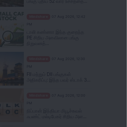
Mindshare
07 Aug 2026, 12:42
PM
டாலி கண்ணா இந்த குறைந்த
PE சிறிய அளவிலான பங்கு
நிறுவனத்...
Mindshare
07 Aug 2026, 12:30
PM
FII மற்றும் DII பங்குகள்
அதிகரிப்பு: இந்த பவர் ஸ்டாக் 3...
Mindshare
07 Aug 2026, 12:00
PM
நிப்பான் இந்தியா மியூச்சுவல்
ஃபண்ட் மல்டிபேகர் சிறிய அள...