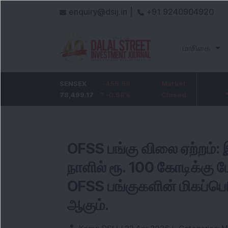
enquiry@dsij.in |
+91 9240904920
மாசிகை
HDFC Bank
SENSEX
-5
-455.59
ICICI Bank
Market
-54.95
732
78,499.17
-0.68
%
-0.58
1,422
%
Closed
-3.72
%
OFSS பங்கு விலை ஏற்றம்: 
நாளில் ரூ. 100 கோடிக்கு ம
OFSS பங்குகளின் மிகப்பெர
ஆகும்.