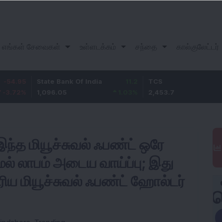
எங்கள் சேவைகள்
உள்ளடக்கம்
சந்தை
கால்குலேட்டர்
State Bank Of India
11.2
TCS
83.7
1,096.05
1.03
%
2,453.7
3.53
%
இந்த மியூச்சுவல் ஃபண்ட் ஒரே
ேல் லாபம் அடைய வாய்ப்பு; இது
ிய மியூச்சுவல் ஃபண்ட் ஹோல்டர்