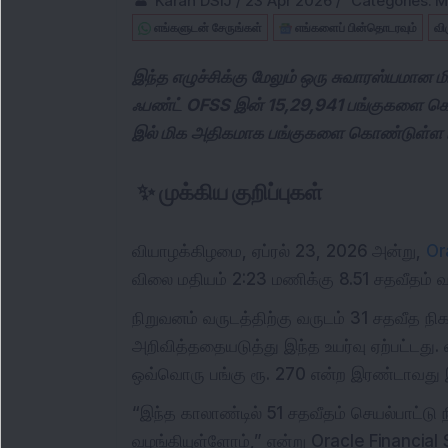
Karan DSIJ
/
23 Apr 2026
/
Categories:
M
எங்களுடன் சேருங்கள்
எங்களைப் பின்தொடரவும்
வி
இந்த எழுச்சிக்கு மேலும் ஒரு சுவாரஸ்யமான ம
ஃபண்ட் OFSS இன் 15,29,941 பங்குகளை கொண
இல் மிக அதிகமாக பங்குகளை கொண்டுள்ள மிய
✨
முக்கிய குறிப்புகள்
வியாழக்கிழமை, ஏப்ரல் 23, 2026 அன்று,
Or
விலை மதியம் 2:23 மணிக்கு 8.51 சதவீதம் வ
நிறுவனம் வருடத்திற்கு வருடம் 31 சதவீத ந
அறிவித்ததையடுத்து இந்த உயர்வு ஏற்பட்டத
ஒவ்வொரு பங்கு ரூ. 270 என்ற இரண்டாவத
“இந்த காலாண்டில் 51 சதவீதம் செயல்பாட்டு ந
வழங்கியுள்ளோம்,” என்று Oracle Financial