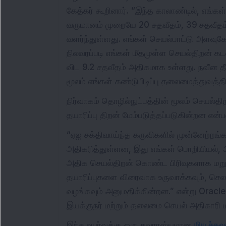
கேத்கர் கூறினார். “இந்த காலாண்டில், எங்கள
வருமானம் முறையே 20 சதவீதம், 39 சதவீதம் ம
வளர்ந்துள்ளது. எங்கள் செயல்பாட்டு அளவு
நிலவரப்படி எங்கள் மீதமுள்ள செயல்திறன் கட
விட 9.2 சதவீதம் அதிகமாக உள்ளது. நவீன த
மூலம் எங்கள் கண்டுபிடிப்பு தலைமைத்துவத்த
நிர்வாகம் தொழில்நுட்பத்தின் மூலம் செயல்தி
தயாரிப்பு திறன் மேம்படுத்தப்படுகின்றன என்
“ஏஐ சக்திவாய்ந்த கருவிகளில் முன்னேற்றங்
அதிகரித்துள்ளன, இது எங்கள் பொறியியல், 
அதிக செயல்திறன் கொண்ட பிரிவுகளாக மறுச
தயாரிப்புகளை விரைவாக உருவாக்கவும், செலவ
வழங்கவும் அனுமதிக்கின்றன.” என்று Oracle
இயக்குநர் மற்றும் தலைமை செயல் அதிகாரி மக
இந்த உயர்வுக்கு ஒரு சுவாரஸ்யமான
மியூச்சுவ