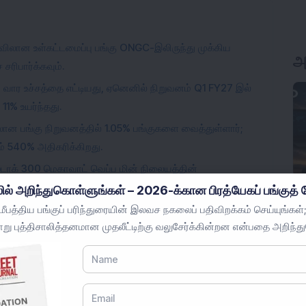
அ
ளவிலான உள்கட்டமைப்பு பங்கு ONGC-இலிருந்து முக்கிய
சரிபார்க்கவும்.
2 வார உச்சத்தை எட்டியது, ஏனெனில் நிறுவனம் Q1 FY27 இல்
1% உயர்ந்தது.
ன பங்கு நிறுவனத்தில் 1.05% பங்குகளை வைத்துள்ளார்;
ம் 540% அதிகரிக்கிறது.
ர் ஸ்டாக் 300 மெகாவாட் வெப்ப மின் நிலையத்தின்
 திறன் 14.8 ஜிகாவாட்டாக உயர்கிறது.
ில் அறிந்துகொள்ளுங்கள் – 2026-க்கான பிரத்யேகப் பங்குத் த
ேகர் சிறிய அளவிலான மின்சாதன பங்கு நிறுவனத்தில்
பத்திய பங்குப் பரிந்துரையின் இலவச நகலைப் பதிவிறக்கம் செய்யுங்கள்;
று புத்திசாலித்தனமான முதலீட்டிற்கு வலுசேர்க்கின்றன என்பதை அறிந்த
விலை 6% உயர்ந்தது.
லான AI பங்கு விஜயானந்த் டிராவல்ஸிலிருந்து 3 ஆண்டுக் கால
 பங்கு விலை 5% உயர்ந்தது.