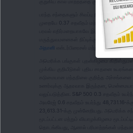
குறுகிய கால மாற்றத்தை குறிக்கிறது.
பரந்த சந்தைகளும் சிவப்பு நிறத்தில் முடிந்தன
முறையே 0.37 சதவீதம் மற்றும் 0.14 சதவீதம்
பரவல் எதிர்மறையாகவே இருந்தது. ட்ரென்ட், 
அதானி
 என்டர்பிரைசஸ் மற்றும் டாக்டர் ரெட்டி
அமெரிக்க பங்குகள் புதன்கிழமை கிறிஸ்தும
முக்கிய குறியீடுகள் புதிய சாதனை உயரங்க
கடுமையான மந்தநிலை குறித்த அச்சங்களை த
உணர்வுக்கு ஆதரவாக இருந்தன, மென்மையான 
வலுப்படுத்தின. S&P 500 0.3 சதவீதம் உயர்ந
அவரேஜ் 0.6 சதவீதம் உயர்ந்து 48,731.16-க்கு 
23,613.31-க்கு முன்னேறியது. அமெரிக்க சந்
மூடப்பட்டன மற்றும் வியாழக்கிழமை மூடப்பட்ட
தொடங்கியது, ஆனால் பரிமாற்றங்கள் மந்தமாகவ