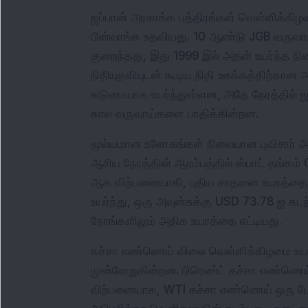
ஜப்பான் அரசாங்க பத்திரங்கள் வெள்ளிக்கிழம
பின்வாங்க உதவியது. 10 ஆண்டு JGB வருவாய்
குறைந்தது, இது 1999 இல் அதன் உயர்ந்த நி
நிதியுதவியுடன் கூடிய நிதி ஊக்கத்திற்கான அ
கடுமையாக உயர்ந்துள்ளன, அதே நேரத்தில் ஜப்
கால வருவாய்களை பாதிக்கின்றன.
மூல்யமான உலோகங்கள் நிலையான புவிசார் அபாய
ஆசிய நேரத்தின் ஆரம்பத்தில் ஸ்பாட் தங்கம் 
ஆக விற்பனையாகி, புதிய சாதனை உயரத்தை அ
உயர்ந்து, ஒரு அவுன்சுக்கு USD 73.78 ஐ கட
நேரங்களிலும் அதிக உயரத்தை எட்டியது.
கச்சா எண்ணெய் விலை வெள்ளிக்கிழமை உயர்ந்
முன்னேறுகின்றன. பிரெண்ட் கச்சா எண்ணெய
விற்பனையாக, WTI கச்சா எண்ணெய் ஒரு பேரல