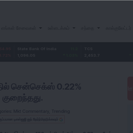
எங்கள் சேவைகள்
உள்ளடக்கம்
சந்தை
கால்குலேட்டர்
tate Bank Of India
11.2
TCS
83.7
B
,096.05
1.03
%
2,453.7
3.53
%
1
தில் சென்செக்ஸ் 0.22%
% குறைந்தது.
ories:
Mkt Commentary
,
Trending
ருப்பமான டிஎஸ்ஐஜி ஐத் தேர்ந்தெடுக்கவும்