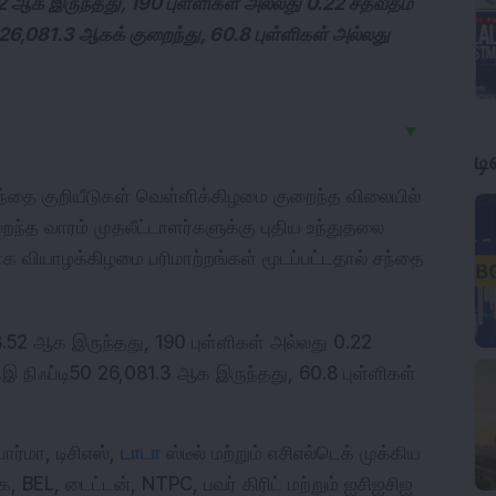
2 ஆக இருந்தது, 190 புள்ளிகள் அல்லது 0.22 சதவீதம்
 26,081.3 ஆகக் குறைந்து, 60.8 புள்ளிகள் அல்லது
▼
ட
சந்தை குறியீடுகள் வெள்ளிக்கிழமை குறைந்த விலையில் 
்த வாரம் முதலீட்டாளர்களுக்கு புதிய உந்துதலை 
 வியாழக்கிழமை பரிமாற்றங்கள் மூடப்பட்டதால் சந்தை 
52 ஆக இருந்தது, 190 புள்ளிகள் அல்லது 0.22 
இ நிஃப்டி50 26,081.3 ஆக இருந்தது, 60.8 புள்ளிகள் 
ர்மா, டிசிஎஸ், 
டாடா
 ஸ்டீல் மற்றும் எசிஎல்டெக் முக்கிய 
பின்தங்கியவர்கள் ஆக வெளிப்பட்டனர். மாறாக, BEL, டைட்டன், NTPC, பவர் கிரிட் மற்றும் ஐசிஐசிஐ 