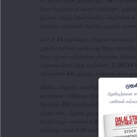
சுட்டுக்காட்டுகள் இருந்தாலும். GIFT நிப்டியி
தொடங்குவதை சுட்டிக்காட்டுகின்றன, குறியீடு 2
ஜப்பான் மற்றும் தென் கொரிய பங்குகளின் உ
பிராந்திய சந்தைகள் ஆண்டு முடிவின் காரணம
டிசம்பர் 24 புதன்கிழமை நிறுவன செயல்பாட
முதலீட்டாளர்கள் மூன்றாவது நேரடி அமர்விற்
கோடி ரூபாய் மதிப்பிலான பங்குகளை விற்றனர்
ஆதரவை தொடர்ந்து வழங்கினர், 2,381.34 கோ
அவர்களின் 44வது தொடர்ச்சியான நிகர நுழ
முதல
இந்திய பங்குகள் புதன்கிழமை சிறிதளவு குற
ஆண்டிற்கான சமீ
லாபங்களை அழித்தது. நிப்டி 50 0.13 சதவீதம் 
பணிகள் எவ்வா
நேரத்தில் BSE சென்செக்ஸ் 0.14 சதவீதம் வீ
மற்றும் வாயு, ஆற்றல், ஐ.டி மற்றும் FMCG ப
பெரும்பாலும் பலவீனமாக இருந்தது. BSE த
திகழ்ந்து, சுமார் 0.25 சதவீதம் உயர்ந்தது. இ