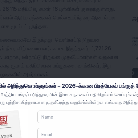
லிருந்து வந்த ஆரம்ப சிக்னல்கள் எச்சரிக்கையுடன் 
6,115 மதிப்பில், சுமார் 16 புள்ளிகள் குறைந்துள்ளது. 
யர்வால் ஆசிய சந்தைகள் மெல்ல உயர்ந்தன, ஆனால் பல 
அ
ாக மூடப்பட்டிருந்தன.
ு கலவையாகவே இருந்தது. வெளிநாட்டு நிறுவன 
கும் நிகர விற்பனையாளர்களாக இருந்தனர், 1,721.26 
. மாறாக, உள்நாட்டு நிறுவன முதலீட்டாளர்கள் வலுவான 
டி ரூபாய் மதிப்பிலான பங்குகளை வாங்கினர், இது 
ைவுகளின் அமர்வாகும்.
ில் அறிந்துகொள்ளுங்கள் – 2026-க்கான பிரத்யேகப் பங்குத் த
ைவாக முடிந்தன, ஏனெனில் லாபப் பதிவு ஆரம்ப 
பத்திய பங்குப் பரிந்துரையின் இலவச நகலைப் பதிவிறக்கம் செய்யுங்கள்;
வீழ்ச்சி அடைந்து 26,142-க்கு முடிந்தது, அதே 
று புத்திசாலித்தனமான முதலீட்டிற்கு வலுசேர்க்கின்றன என்பதை அறிந்த
ழ்ச்சி அடைந்து 85,408-க்கு குறைந்தது. எண்ணெய் 
ங்குகள் குறியீடுகளை இழுத்ததால் துறை செயல்திறன் 
ொலைத்தொடர்பு குறியீடு ஒரே லாபகரமானதாக 
ந்தியா VIX 2 சதவீதத்திற்கும் மேல் தளர்ந்தது, இது 