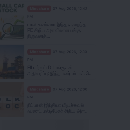
Mindshare
07 Aug 2026, 12:42
PM
டாலி கண்ணா இந்த குறைந்த
PE சிறிய அளவிலான பங்கு
நிறுவனத்...
Mindshare
07 Aug 2026, 12:30
PM
FII மற்றும் DII பங்குகள்
அதிகரிப்பு: இந்த பவர் ஸ்டாக் 3...
Mindshare
07 Aug 2026, 12:00
PM
நிப்பான் இந்தியா மியூச்சுவல்
ஃபண்ட் மல்டிபேகர் சிறிய அள...