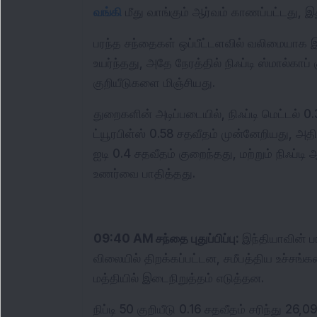
வங்கி
 மீது வாங்கும் ஆர்வம் காணப்பட்டது, இ
பரந்த சந்தைகள் ஒப்பீட்டளவில் வலிமையாக இருந
உயர்ந்தது, அதே நேரத்தில் நிஃப்டி ஸ்மால்காப்
குறியீடுகளை மிஞ்சியது.
துறைகளின் அடிப்படையில், நிஃப்டி மெட்டல் 0.3 
ட்யூரபிள்ஸ் 0.58 சதவீதம் முன்னேறியது, அதி
ஐடி 0.4 சதவீதம் குறைந்தது, மற்றும் நிஃப்ட
உணர்வை பாதித்தது.
09:40 AM சந்தை புதுப்பிப்பு: 
இந்தியாவின் ப
விலையில் திறக்கப்பட்டன, சமீபத்திய உச்சங
மத்தியில் இடைநிறுத்தம் எடுத்தன. 
நிப்டி 50 குறியீடு 0.16 சதவீதம் சரிந்து 26