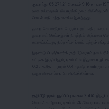
குறைந்து 85,271.21 ஆகவும் 9:16 காலை IST 
உலக சந்தைகள் வியாழக்கிழமை கிறிஸ்துமஸ் வ
செயல்பாடு மந்தமாகவே இருந்தது.
துறை செயல்திறன் பெரும்பாலும் எதிர்மறையாக
துறைகள் செம்மஞ்சள் நிறத்தில் விற்பனை செய்
காணப்பட்டது, நிப்டி ஸ்மால்காப் மற்றும் நிப்ட
இரண்டு பெஞ்ச்மார்க் குறியீடுகளும் நவம்ப
எட்டின. இருப்பினும், டிசம்பரில் இதுவரை இயக்
0.2 சதவீதம் மற்றும் 0.4 சதவீதம் சரிந்துள்ளன
ஒருங்கிணைப்பை பிரதிபலிக்கின்றன.
குறியீடு-முன் புதுப்பிப்பு காலை 7:45:
 இந்திய 
வெள்ளிக்கிழமை, டிசம்பர் 26 அன்று மந்தமான