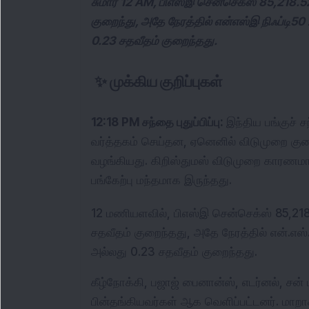
சுமார் 12 AM, பிஎஸ்இ சென்செக்ஸ் 85,218.5
குறைந்து, அதே நேரத்தில் என்எஸ்இ நிஃப்டி50
0.23 சதவீதம் குறைந்தது.
✨
முக்கிய குறிப்புகள்
12:18 PM சந்தை புதுப்பிப்பு: 
இந்திய பங்குச் 
வர்த்தகம் செய்தன, ஏனெனில் விடுமுறை குறைந
வழங்கியது. கிறிஸ்துமஸ் விடுமுறை காரணமாக
பங்கேற்பு மந்தமாக இருந்தது.
12 மணியளவில், பிஎஸ்இ சென்செக்ஸ் 85,218.
சதவீதம் குறைந்தது, அதே நேரத்தில் என்.எஸ்.
அல்லது 0.23 சதவீதம் குறைந்தது.
கீழ்நோக்கி, பஜாஜ் பைனான்ஸ், எடர்னல், சன் பா