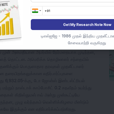
. BSE 
நடுத்தர அளவு
 மற்றும் 
சிறிய அளவு
 குறியீடுகள் 
 வீழ்ச்சியடைந்தன, அதே நேரத்தில் NSE-ல் சந்தை 
Get My Research Note Now
ஸ்ரீராம் பைனான்ஸ் மற்றும் அப்போலோ 
மருத்துவமனைகள் நிப்டிக்கு ஆதரவாக இருந்தன, அதே நேரத்தில் இன்டர்குளோப் ஏவியேஷன், 
டிஎஸ்ஐஜே - 1986 முதல் இந்திய முதலீட்டாள
 லேபரட்டரிஸ் குறியீடின் மீது அழுத்தம் ஏற்படுத்தின.
சேவையாற்றி வருகிறது
ஸ் முன் அமைதியான அமர்வில் நேர்மறையாக முடிந்தன, 
ளைத் தொட்டன. அமெரிக்க தொழிலாளர் சந்தையில் 
ணிக்கும் பொருளாதார தரவுகள் முதலீட்டாளர் 
தரையிறங்கலுக்கான எதிர்பார்ப்புகளை 
்து 6,932.05-க்கு, டோ ஜோன்ஸ் இண்டஸ்ட்ரியல் 
மற்றும் நாஸ்டாக் காம்போசிட் 0.2 சதவீதம் உயர்ந்து 
தைகள் கிறிஸ்துமஸ் ஈவ் அன்று முன்கூட்டியே 
ிருந்தன, முழு வர்த்தகம் வெள்ளிக்கிழமை மீண்டும் 
ே இருக்கும் என எதிர்பார்க்கப்படுகிறது.