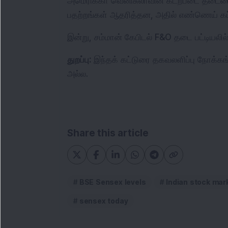
அமெரிக்கா வெனிசுலாவின் கடற்படை தடையை தீவ
பதற்றங்கள் ஆதரித்தன, அதில் எண்ணெய் கப்ப
இன்று, சம்மான் கேபிடல் F&O தடை பட்டியலில்
துறப்பு: 
இந்தக் கட்டுரை தகவலளிப்பு நோக்க
அல்ல.
Share this article
BSE Sensex levels
Indian stock mar
sensex today