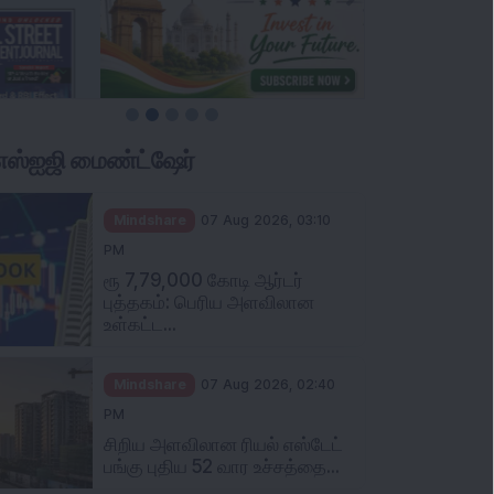
ிஎஸ்ஐஜி மைண்ட்ஷேர்
Mindshare
07 Aug 2026, 03:10
PM
ரூ 7,79,000 கோடி ஆர்டர்
புத்தகம்: பெரிய அளவிலான
உள்கட்ட...
Mindshare
07 Aug 2026, 02:40
PM
சிறிய அளவிலான ரியல் எஸ்டேட்
பங்கு புதிய 52 வார உச்சத்தை...