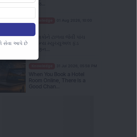
Knowledge
01 Aug 2026, 10:00
AM
નિવેશકોને ટાળવા જેવી પાંચ
સામાન્ય મ્યુચ્યુઅલ ફંડ
રોકાણન...
 સેવા આપે છે
Knowledge
31 Jul 2026, 05:58 PM
When You Book a Hotel
Room Online, There Is a
Good Chan...