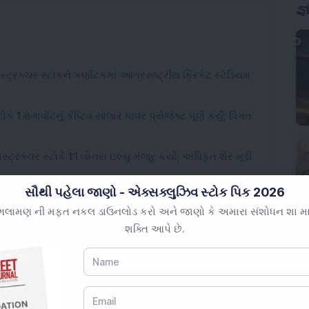
ટ્રક્ચર સ્ટોકને કર્ણાટકમાં આંતરરાષ્ટ્રીય ક્રિકેટ સ્ટેડિયમ
 1 મેગાવૉટનું કૅપ્ટિવ સોલાર પાવર પ્રોજેક્ટ પૂર્ણ કર્યું; વિગત
સ્ટ્રક્ચર સ્ટોકે 1:1 બોનસ ઇશ્યુ મંજૂર કર્યો; અધિકૃત શેર મૂડી
સૌથી પહેલા જાણો - એક્સક્લુઝિવ સ્ટોક પિક 2026
કને સિન્હસ્થ 2028 પ્રોજેક્ટ માટે પશ્ચિમ રેલ્વેનો રૂ.
લામણ ની મફત નકલ ડાઉનલોડ કરો અને જાણો કે અમારા સંશોધન શા માટે 
શક્તિ આપે છે.
ેન્સ સ્ટોકને ચોથો સતત નિકાસ ઓર્ડર મળ્યો; એફઆઈઆઈ હિસ્સો