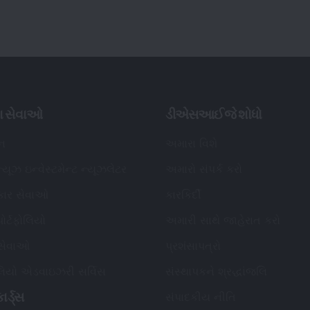
ા સેવાઓ
ડીએસઆઈજે શોધો
િન
અમારા વિશે
્યૂઝ ઇન્વેસ્ટમેન્ટ ન્યૂઝલેટર
અમારો સંપર્ક કરો
કાર સેવાઓ
કારકિર્દી
ોર્ટફોલિયો
અમારી સાથે જાહેરાત કરો
 સેવાઓ
પ્રશંસાપત્રો
ોલિયો એડવાઇઝરી સર્વિસ
સંસ્થાપકને શ્રદ્ધાંજલિ
ાર્ડ્સ
સંપાદકીય નીતિ
 પૂછાતા પ્રશ્નો