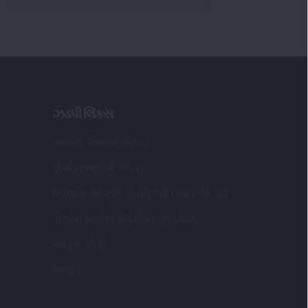
ઝડપી લિંક્સ
અમારી સેવાઓ ખરીદો
ડીએસઆઈજે એપ્સ
નિવેશક જાગૃતિ કાર્યક્રમો (આઇ એ પી)
ડીએસઆઈજે મેગેઝિન આર્કાઇવ
ઓફર કરે છે
બજાર