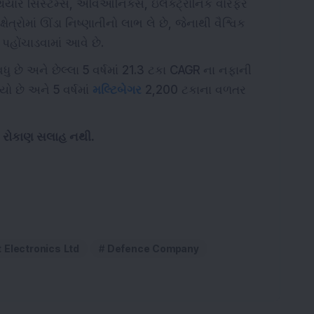
થિયાર સિસ્ટમ્સ, એવિઓનિક્સ, ઇલેક્ટ્રોનિક વોરફેર
ષેત્રોમાં ઊંડા નિષ્ણાતીનો લાભ લે છે, જેનાથી વૈશ્વિક
પહોંચાડવામાં આવે છે.
ુ છે અને છેલ્લા 5 વર્ષમાં 21.3 ટકા CAGR ના નફાની
્યો છે અને 5 વર્ષમાં
મલ્ટિબેગર
2,200 ટકાના વળતર
ને રોકાણ સલાહ નથી.
 Electronics Ltd
Defence Company
જ્