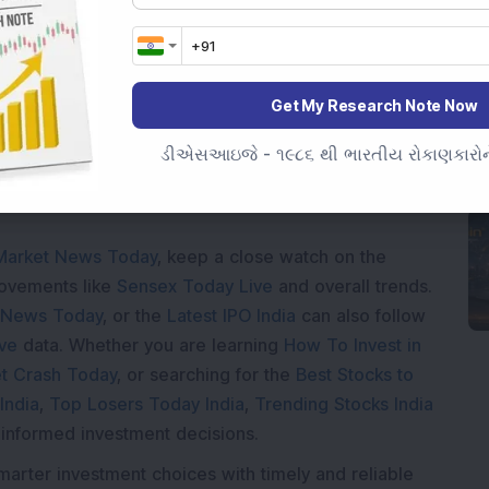
Loading...
Get My Research Note Now
ડીએસઆઇજે - ૧૯૮૬ થી ભારતીય રોકાણકારોને
Market News Today
, keep a close watch on the
movements like
Sensex Today Live
and overall trends.
 News Today
, or the
Latest IPO India
can also follow
ive
data. Whether you are learning
How To Invest in
t Crash Today
, or searching for the
Best Stocks to
India
,
Top Losers Today India
,
Trending Stocks India
 informed investment decisions.
marter investment choices with timely and reliable