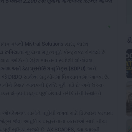
અને 5 વર્ષોમાં 2,200 ટકા સુધીના મલ્ટિબેગર રિટર્ન્સ આપ્યા
▼
ડ
હાયક કંપની Mistral Solutions દ્વારા, ભારત
ડ રૂપિયા
ના મૂલ્યના મહત્વપૂર્ણ કોન્ટ્રાક્ટ મેળવ્યો છે
લાય ઓર્ડરનો ઉદ્દેશ ભારતના સ્વદેશી લો-લેવલ
ગ્નલ અને ડેટા પ્રોસેસિંગ યુનિટ્સ (SDPU)
અને
ત છે, જે DRDO સાથેના સહયોગમાં વિકસાવવામાં આવ્યા છે.
ંપનીને સ્થિર આવકની દ્રષ્ટિ પૂરી પાડે છે અને ઉચ્ચ-
ક્સ ક્ષેત્રમાં મહત્વપૂર્ણ ખેલાડી તરીકે તેની સ્થિતિને
ંત ઓપરેશનલ માંગોને પહોંચી વળવા માટે ડિઝાઇન કરવામાં
ર જેટ્સ જેવા આધુનિક વાયુસેનાના ખતરાઓ સામે નીચા
હત્વપૂર્ણ ભૂમિકા ભજવે છે. AXISCADES, આ આગવી