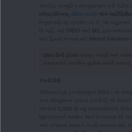
એમ્બેડેડ કમ્પ્યુટિંગ સોલ્યુશન્સને નવી પેઢીના 
ઇલેક્ટ્રોનિક્સ,
સેમિકન્ડક્ટર
અને આર્ટિફિશિય
નિપુણતાનો વધુ પ્રદર્શન કરે છે. આ વ્યૂહાત્મક
જ નહીં, પણ DRDO અને BEL દ્વારા ચલાવવામા
મોટો હિસ્સો મેળવવા માટે Mistral Solutionsન
DSIJ’s ટિની ટ્રેઝર
મજબૂત કમાણી અને કાર્યક્ષ
રોકાણકારોને પ્રારંભિક વૃદ્ધિમાં સવારી કરવાન
કંપની વિશે
એક્સિસકેડ્સ ટેકનોલોજીઝ લિમિટેડ એ બેંગલુ
અને સોલ્યુશન્સ પ્રદાતા કંપની છે, જે એરોસ્પેસ,
સ્થળોએ 3,000 થી વધુ વ્યાવસાયિકોનો વૈશ્વ
જીવનચક્રને સમર્થન આપે છે—ધારણા થી લઈને
અને બજારમાં સમયને ઝડપી બનાવવા માટે. એક્