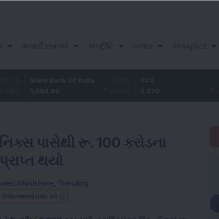
ન
અમારી સેવાઓ
અંતર્દૃષ્ટિ
બજાર
કેલ્ક્યુલેટર
tate Bank Of India
31.85
TCS
-49.8
B
,084.85
3.02
%
2,370
-2.06
%
1
રોનિક્સ પાસેથી રૂ. 100 કરોડના
પ્રાપ્ત થયો
ries:
Mindshare
,
Trending
બ ડીએસઆઇજે પસંદ કરો