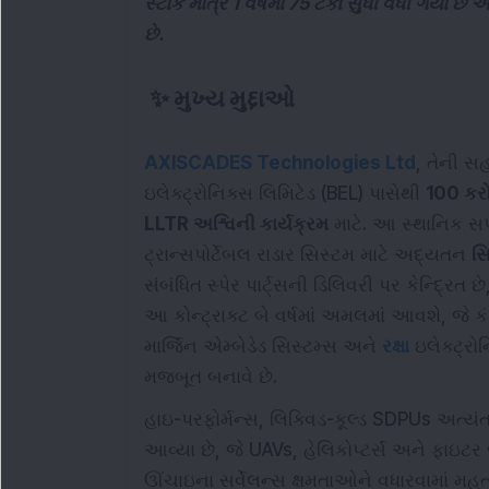
સ્ટોક માત્ર 1 વર્ષમાં 75 ટકા સુધી વધી ગયો છે 
છે.
✨
મુખ્ય મુદ્દાઓ
AXISCADES Technologies Ltd
, તેની સ
ઇલેક્ટ્રોનિક્સ લિમિટેડ (BEL) પાસેથી
100 કરો
LLTR અશ્વિની કાર્યક્રમ
માટે. આ સ્થાનિક સપ્
ટ્રાન્સપોર્ટેબલ રાડાર સિસ્ટમ માટે અદ્યતન
સિ
સંબંધિત સ્પેર પાર્ટ્સની ડિલિવરી પર કેન્દ્રિ
આ કોન્ટ્રાક્ટ બે વર્ષમાં અમલમાં આવશે, જે ક
માર્જિન એમ્બેડેડ સિસ્ટમ્સ અને
રક્ષા
ઇલેક્ટ્રોનિ
મજબૂત બનાવે છે.
હાઇ-પરફોર્મન્સ, લિક્વિડ-કૂલ્ડ SDPUs અત્ય
આવ્યા છે, જે UAVs, હેલિકોપ્ટર્સ અને ફાઇટ
ઊંચાઇના સર્વેલન્સ ક્ષમતાઓને વધારવામાં મ