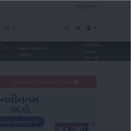
વધુ
Life Insurance
-3.95
ajaj Finance
-0.15
Corp.
-1.01
%
,149.9
-0.01
%
387.55
ડીએસઆઈજેની યુટ્યુબ ચેનલ શોધો