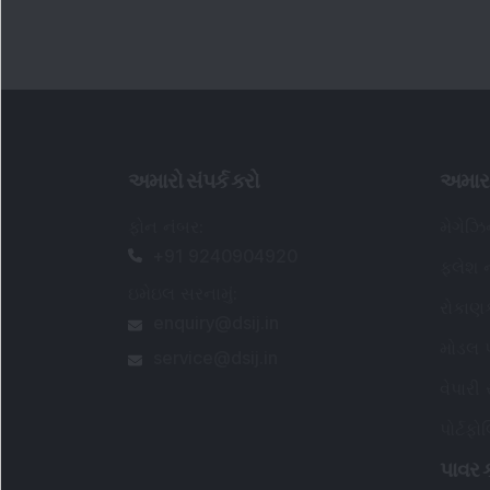
અમારો સંપર્ક કરો
અમાર
ફોન નંબર
:
મેગેઝ
+91 9240904920
ફ્લેશ ન
ઇમેઇલ સરનામું
:
રોકાણ
enquiry@dsij.in
મોડલ પ
service@dsij.in
વેપારી
પોર્ટફ
પાવર ક
વારંવાર