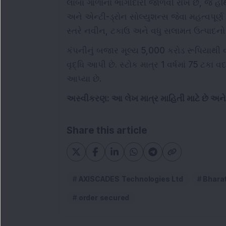
લાંબા ગાળાના ભાગીદારી જાળવી રાખે છે, જે હ
અને એન્ટી-ડ્રોન સોલ્યુશન્સ જેવા મહત્વપૂર્ણ ક્
સ્તરે નવીન, ટકાઉ અને વધુ સલામત ઉત્પાદનો 
કંપનીનું બજાર મૂલ્ય 5,000 કરોડ રૂપિયાથી વધ
વૃદ્ધિ આપી છે. સ્ટોક માત્ર 1 વર્ષમાં 75 ટકા વધ
આપ્યા છે.
અસ્વીકરણ: આ લેખ માત્ર માહિતી માટે છે અ
Share this article
AXISCADES Technologies Ltd
Bharat
order secured