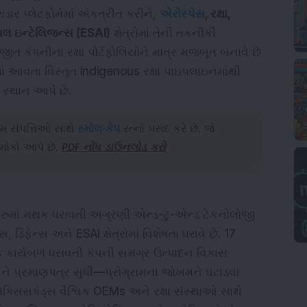
રાડાર પ્લેટફોર્મમાં એકત્રીત કરીને,
એરોસ્પેસ
, રક્ષા,
લ ઇન્ટેલિજન્સ (ESAI)
ક્ષેત્રોમાં તેની તકનીકી
 જીત કંપનીના રક્ષા પોર્ટફોલિયોને માત્ર મજબૂત બનાવે છે
ં આવતા વિસ્તૃત indigenous રક્ષા પાઇપલાઇનમાંથી
ે સ્થાન આપે છે.
મ સંપત્તિઓ સાથે
સ્મોલ-કેપ
રત્નો પસંદ કરે છે, જે
ો મોકો આપે છે.
PDF નોંધ ડાઉનલોડ કરો
રુમાં મથક ધરાવતી અગ્રણી એન્ડ-ટુ-એન્ડ ટેકનોલોજી
 ડિફેન્સ અને ESAI ક્ષેત્રોમાં વિશેષતા ધરાવે છે. 17
િક કાર્યબળ ધરાવતી કંપની સમગ્ર ઉત્પાદન વિકાસ
 પ્રમાણપત્ર સુધી—પ્રોગ્રામના જોખમને ઘટાડવા
સિસકેડ્સ વૈશ્વિક OEMs અને રક્ષા સંસ્થાઓ સાથે