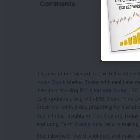
Comments
If you want to stay updated with the
Share 
Indian Stock Market Today
with real time 
Investors tracking
IPO Allotment Status
,
IPO
daily updates along with
BSE Share Price L
Stock Market in India
, preparing for a
Marke
Buy in India
, insights on
Top Gainers Today 
and
Long Term Stocks India
help in making
Stay informed, stay disciplined, and make s