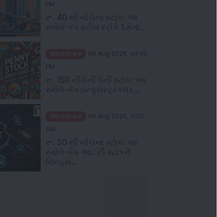
રૂ. 40 થી નીચેના સ્ટોક: આ
સ્મોલ-કૅપ સ્ટીલ સ્ટોકે 1 મેગા...
Mindshare
06 Aug 2026, 04:00
PM
રૂ. 150 નીચેની પેની સ્ટોક: આ
સ્મોલ-કૅપ ઇન્ફ્રાસ્ટ્રક્ચર...
Mindshare
06 Aug 2026, 11:00
AM
રૂ. 30 થી નીચેના સ્ટોક: આ
સ્મોલ-કેપ આઈટી સ્ટોકને
સિન્હસ...