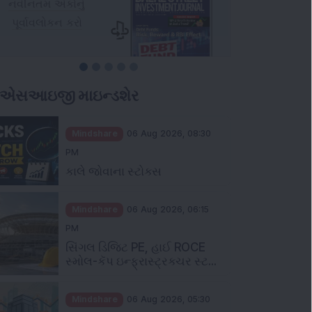
ીએસઆઇજી માઇન્ડશેર
Mindshare
06 Aug 2026, 08:30
PM
કાલે જોવાના સ્ટોક્સ
Mindshare
06 Aug 2026, 06:15
PM
સિંગલ ડિજિટ PE, હાઈ ROCE
સ્મોલ-કૅપ ઇન્ફ્રાસ્ટ્રક્ચર સ્ટ...
Mindshare
06 Aug 2026, 05:30
PM