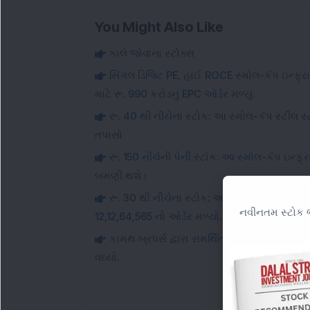
You Might Also Like
કાલે જોવાના સ્ટોક્સ
સિંગલ ડિજિટ PE, હાઈ ROCE સ્મોલ-કૅપ ઇન્ફ્રાસ્
માટે રૂ. 990 કરોડનું EPC ઓર્ડર મળ્યું.
રૂ. 40 થી નીચેના સ્ટોક: આ સ્મોલ-કૅપ સ્ટીલ સ્ટોકે
તપાસો
રૂ. 150 નીચેની પેની સ્ટોક: આ સ્મોલ-કૅપ ઇન્ફ્રા
બમણી થશે।
રૂ. 30 થી નીચેના સ્ટોક: આ સ્મોલ-કેપ આઈટી સ્ટો
નવીનતમ સ્ટોક ભ
12,12,64,565 નો ઓર્ડર મળ્યો.
કામથ બ્રધર્સ દ્વારા સમર્થિત સ્મોલ-કેપ ડિફ
વધ્યો.