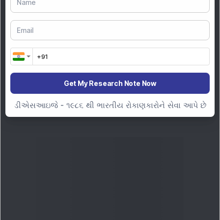
Comments
Loading...
Get My Research Note Now
ડીએસઆઇજે - ૧૯૮૬ થી ભારતીય રોકાણકારોને સેવા આપે છે
ડીએસઆઈજેની યુટ્યુબ ચેનલ શોધો