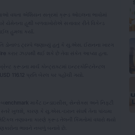
તાઓ વધતા એશિયન સત્રમાં ક્રૂડ ઓઇલના ભાવોમાં 
રે યેમેનના હૂથી બળવાખોરોએ સત્તાવાર રીતે વિકેન્ડ 
ઈલ હુમલા કર્યા.
િ ડોનાલ્ડ ટ્રમ્પે જણાવ્યું હતું કે યુ.એસ. ઈરાનના ખારગ 
ire કરાર ઝડપથી થઈ શકે છે તેવા સંકેત આપ્યા હતા.
ન્ટ ક્રૂડના માર્ચ કોન્ટ્રાક્ટમાં ઇન્ટરકોન્ટિનેન્ટલ 
USD 116.12 પ્રતિ બેરલ પર પહોંચી ગયો.
બenchmark માર્કેટ ઇન્ડાઇસીસ, સેન્સેક્સ અને નિફ્ટી 
્તરે ખુલશે, કારણ કે યુ.એસ.-ઇરાન સંઘર્ષ તેના પાંચમા 
લિટિકલ તણાવના કારણે ક્રૂડ તેલની કિંમતોમાં વધારો થયો 
ાણકારોના ભાવને નબળું બનાવે છે.