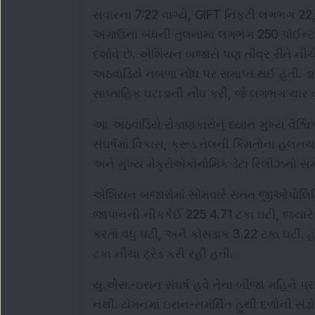
સવારના 7:22 વાગ્યે, GIFT નિફ્ટી લગભગ 22,565
અગાઉના બંધની તુલનામાં લગભગ 250 પોઈન્ટ 
દર્શાવે છે. એશિયન બજારો પણ તીવ્ર રીતે નીચે
અઠવાડિયે નબળા નોંધ પર સમાપ્ત થઈ હતી. ડા
સાપ્તાહિક ઘટાડાની નોંધ કરી, જે લગભગ ચાર વર્
આ અઠવાડિયે રોકાણકારોનું ધ્યાન મુખ્ય વૈશ્વિક
સંઘર્ષમાં વિકાસ, ક્રૂડ તેલની કિંમતોના હલનચ
અને મુખ્ય મેક્રોએકોનોમિક ડેટા રિલીઝનો સમ
એશિયન બજારોમાં સોમવારે સતત જીઓપોલિટિકલ 
જાપાનની નીકકેઈ 225 4.71 ટકા ઘટી, જ્યારે ટ
કરતાં વધુ ઘટી, અને કોસડાક 3.22 ટકા ઘટી. હૉંગ
ટકા નીચા ટ્રેડ કરી રહી હતી.
યુ.એસ.-ઇરાન સંઘર્ષ હવે તેના બીજા મહિને પ્ર
નથી. યેમનમાં ઇરાન-સમર્થિત હુથી દળોની સંડોવ