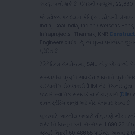
કારણ બની શકે છે. ઉપરની બાજુએ, 22,630 અ
જે સ્ટોક્સ પર ધ્યાન કેન્દ્રિત રહેવાની સંભાવ
India, Coal India, Indian Overseas Bank,
Infraprojects, Thermax, KNR 
Construct
Engineers શામેલ છે, જે મુખ્ય પ્રોજેક્ટ જીતવ
પ્રેરિત છે.
ડેરિવેટિવ્સ સેગમેન્ટમાં, SAIL એફ એન્ડ ઓ બે
સંસ્થાકીય પ્રવૃત્તિ સાવચેત ભાવનાને પ્રતિબિંબિ
સંસ્થાકીય રોકાણકારો (FIIs) નેટ વેચનાર હતા, 
જ્યારે સ્થાનિક સંસ્થાકીય રોકાણકારો (
DII
s) 
સતત ટ્રેડિંગ સત્રો માટે નેટ વેચનાર રહ્યા છે.
શુક્રવારે, ભારતીય બજારો તીવ્રપણે નીચા સ્
શ્રેણીને વિસ્તૃત કરી. સેન્સેક્સ 1,690.23 પ
જ્યારે નિફ્ટી 50 486.85 પોઈન્ટ, અથવા 2.0