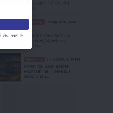
રોકાણકારોએ તેને કેવી રીતે
સમજ...
Knowledge
01 Aug 2026, 10:00
AM
નિવેશકોને ટાળવા જેવી પાંચ
 સેવા આપે છે
સામાન્ય મ્યુચ્યુઅલ ફંડ
રોકાણન...
Knowledge
31 Jul 2026, 05:58 PM
When You Book a Hotel
Room Online, There Is a
Good Chan...