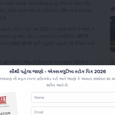
 બંધને કારણે. આ દરમિયાન, યુ.એસ.ના રાષ્ટ્રપતિ 
જ્
્રક્ચર, જેમાં ખારગ આઇલેન્ડ નિકાસ ટર્મિનલનો સમાવેશ 
 છે.
થયો છે. બ્રેન્ટ ક્રૂડમાં 1.22 ટકા વધારો થયો છે અને તે 
જ્યારે યુ.એસ. વેસ્ટ ટેક્સાસ ઈન્ટરમીડિયેટ (WTI) 
બેરલ USD 99.41 સુધી પહોંચી ગયું છે, જે વૈશ્વિક સ્તરે 
 યુનિવર્સિટી ઓફ મિશિગનનો કન્ઝ્યુમર સેંટિમેન્ટ 
અગાઉ 55.5 હતો, અને રોઇટર્સના અંદાજ 54.0 કરતાં નીચે 
સૌથી પહેલા જાણો - એક્સક્લુઝિવ સ્ટોક પિક 2026
જે આર્થિક અનિશ્ચિતતાઓ વચ્ચે ઘટતી વિશ્વાસ દર્શાવે છે.
લામણ ની મફત નકલ ડાઉનલોડ કરો અને જાણો કે અમારા સંશોધન શા માટે 
શક્તિ આપે છે.
I)એ નવી નિયમનાવલીઓ રજૂ કરી છે જે બેંકોના ઓપન 
કાંઠાના ચલણ બજારમાં USD 100 મિલિયન સુધી મર્યાદિત 
વશે.
ાયકાની ઊંચાઈએ પહોંચી ગઈ છે, જેમાં 10-વર્ષની 