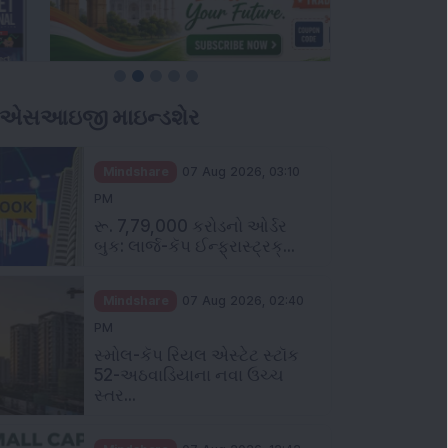
ીએસઆઇજી માઇન્ડશેર
Mindshare
07 Aug 2026, 03:10
PM
રૂ. 7,79,000 કરોડનો ઓર્ડર
બુક: લાર્જ-કૅપ ઈન્ફ્રાસ્ટ્રક્...
Mindshare
07 Aug 2026, 02:40
PM
સ્મોલ-કૅપ રિયલ એસ્ટેટ સ્ટૉક
52-અઠવાડિયાના નવા ઉચ્ચ
સ્તર...