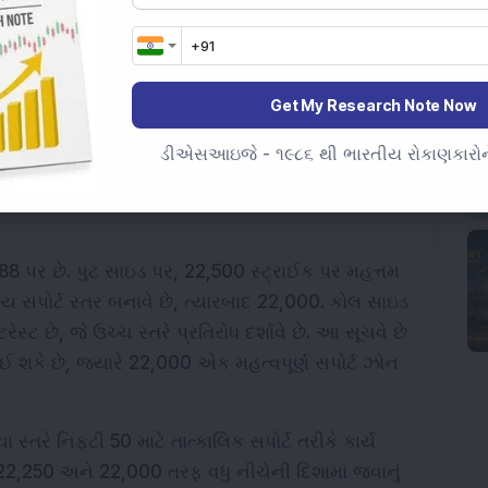
 છે, જે ફેબ્રુઆરી 1999 પછીની સૌથી ઊંચી સ્તરે છે. 
 થયો છે અને તે 1.82 ટકા થઈ ગઈ છે. જાપાનના બેંક 
છે કે નીતિનિર્માતાઓ વધતી તેલની કિંમતો અને ભૌગોલિક 
Get My Research Note Now
ને કારણે વધુ વ્યાજ દર વધારવાની વિચારણા કરી રહ્યા 
ડીએસઆઇજે - ૧૯૮૬ થી ભારતીય રોકાણકારોને
ામે કરન્સીનું ટ્રેકિંગ કરે છે, શરૂઆતના વેપારમાં 
0.88 પર છે. પુટ સાઇડ પર, 22,500 સ્ટ્રાઈક પર મહત્તમ 
ય સપોર્ટ સ્તર બનાવે છે, ત્યારબાદ 22,000. કોલ સાઇડ 
 છે, જે ઉચ્ચ સ્તરે પ્રતિરોધ દર્શાવે છે. આ સૂચવે છે 
શકે છે, જ્યારે 22,000 એક મહત્વપૂર્ણ સપોર્ટ ઝોન 
તરે નિફ્ટી 50 માટે તાત્કાલિક સપોર્ટ તરીકે કાર્ય 
 22,250 અને 22,000 તરફ વધુ નીચેની દિશામાં જવાનું 