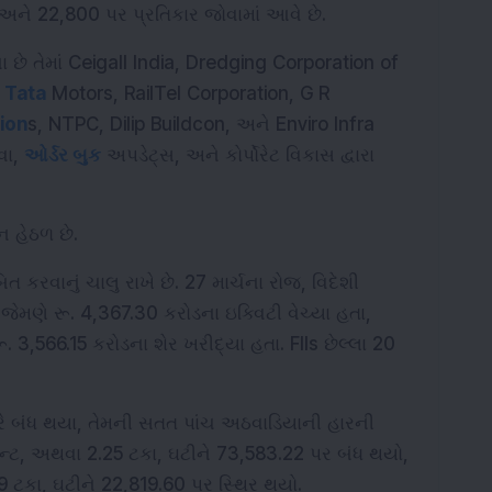
ને 22,800 પર પ્રતિકાર જોવામાં આવે છે.
ના છે તેમાં Ceigall India, Dredging Corporation of 
 
Tata
 Motors, RailTel Corporation, G R 
ion
s, NTPC, Dilip Buildcon, અને Enviro Infra 
ા, 
ઓર્ડર બુક
 અપડેટ્સ, અને કોર્પોરેટ વિકાસ દ્વારા 
ન હેઠળ છે.
ત કરવાનું ચાલુ રાખે છે. 27 માર્ચના રોજ, વિદેશી 
જેમણે રૂ. 4,367.30 કરોડના ઇક્વિટી વેચ્યા હતા, 
રૂ. 3,566.15 કરોડના શેર ખરીદ્યા હતા. FIIs છેલ્લા 20 
તરે બંધ થયા, તેમની સતત પાંચ અઠવાડિયાની હારની 
ોઈન્ટ, અથવા 2.25 ટકા, ઘટીને 73,583.22 પર બંધ થયો, 
9 ટકા, ઘટીને 22,819.60 પર સ્થિર થયો.