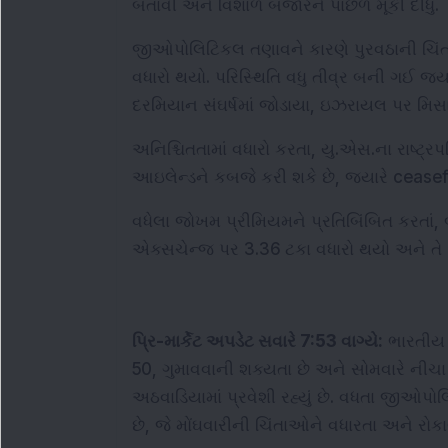
બતાવી અને વિશાળ બજારને પાછળ મૂકી દીધું.
જીઓપોલિટિકલ તણાવને કારણે પુરવઠાની ચિં
વધારો થયો. પરિસ્થિતિ વધુ તીવ્ર બની ગઈ જ્યા
દરમિયાન સંઘર્ષમાં જોડાયા, ઇઝરાયલ પર મિસા
અનિશ્ચિતતામાં વધારો કરતા, યુ.એસ.ના રાષ્ટ્રપત
આઇલેન્ડને કબજે કરી શકે છે, જ્યારે ceasef
વધેલા જોખમ પ્રીમિયમને પ્રતિબિંબિત કરતાં, બ્રે
એક્સચેન્જ પર 3.36 ટકા વધારો થયો અને તે 
પ્રિ-માર્કેટ અપડેટ સવારે 7:53 વાગ્યે:
 ભારતીય 
50, ગુમાવવાની શક્યતા છે અને સોમવારે નીચા સ
અઠવાડિયામાં પ્રવેશી રહ્યું છે. વધતા જીઓપો
છે, જે મોંઘવારીની ચિંતાઓને વધારતા અને રોક