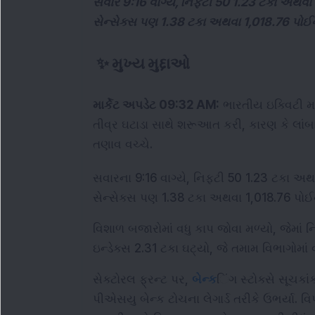
સવારે 9:16 વાગ્યે, નિફ્ટી 50 1.23 ટકા અથ
સેન્સેક્સ પણ 1.38 ટકા અથવા 1,018.76 પોઈન્
✨
મુખ્ય મુદ્દાઓ
માર્કેટ અપડેટ 09:32 AM:
 ભારતીય ઇક્વિટી મા
તીવ્ર ઘટાડા સાથે શરૂઆત કરી, કારણ કે લાંબ
તણાવ વચ્ચે.
સવારના 9:16 વાગ્યે, નિફ્ટી 50 1.23 ટકા અથ
સેન્સેક્સ પણ 1.38 ટકા અથવા 1,018.76 પોઈન
વિશાળ બજારોમાં વધુ કાપ જોવા મળ્યો, જેમાં નિ
ઇન્ડેક્સ 2.31 ટકા ઘટ્યો, જે તમામ વિભાગોમાં 
સેક્ટોરલ ફ્રન્ટ પર, 
બેન્ક
િંગ સ્ટોક્સે સૂચકાંક
પીએસયુ બેન્ક ટોચના લેગાર્ડ તરીકે ઉભર્યા. વિપ