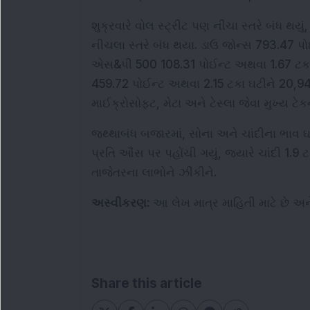
શુક્રવારે વોલ સ્ટ્રીટ પણ નીચા સ્તરે બંધ થય
નીચલા સ્તરે બંધ થયા. ડાઉ જોન્સ 793.47 પો
એસ&પી 500 108.31 પોઈન્ટ અથવા 1.67 ટકા ઘટ
459.72 પોઈન્ટ અથવા 2.15 ટકા ઘટીને 20,9
માઈક્રોસોફ્ટ, મેટા અને ટેસ્લા જેવા મુખ્ય ટે
જથ્થાબંધ બજારમાં, સોના અને ચાંદીના ભાવ ઘટ
પ્રતિ ઔંસ પર પહોંચી ગયું, જ્યારે ચાંદી 1.
તાજેતરના લાભોને ઝીંકીને.
અસ્વીકરણ: 
આ લેખ માત્ર માહિતી માટે છે અ
Share this article