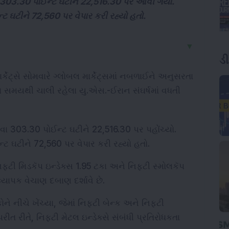
વા 303.30 પોઈન્ટ ઘટીને 22,516.30 પર આવી ગયો.
ટ ઘટીને 72,560 પર વેપાર કરી રહ્યો હતો.
▼
ડ
ર્કેટ્સે સોમવારે ગ્લોબલ માર્કેટ્સમાં નબળાઈને અનુસરતા 
ા સમયથી ચાલી રહેલા યુ.એસ.-ઈરાન સંઘર્ષમાં વધતી 
વા 303.30 પોઈન્ટ ઘટીને 22,516.30 પર પહોંચ્યો. 
્ટ ઘટીને 72,560 પર વેપાર કરી રહ્યો હતો.
ફ્ટી મિડકૅપ ઇન્ડેક્સ 1.95 ટકા અને નિફ્ટી સ્મોલકૅપ 
વ્યાપક વેચાણ દબાણ દર્શાવે છે.
ોને નીચે ખેંચ્યા, જેમાં નિફ્ટી બેન્ક અને નિફ્ટી 
રીત રીતે, નિફ્ટી મેટલ ઇન્ડેક્સે સંબંધી પ્રતિરોધકતા 