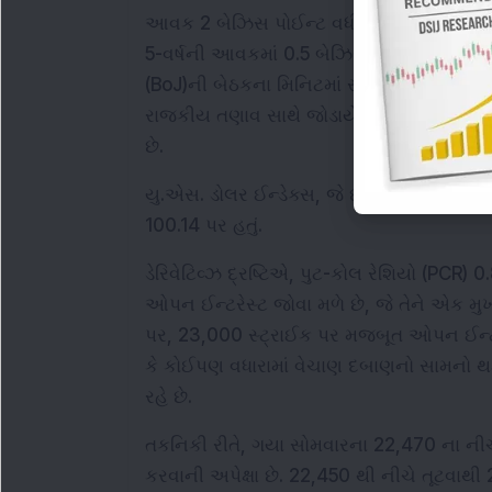
આવક 2 બેઝિસ પોઈન્ટ વધીને 2.39 ટકા થઈ ગઈ
5-વર્ષની આવકમાં 0.5 બેઝિસ પોઈન્ટનો વધારો
(BoJ)ની બેઠકના મિનિટમાં સૂચવવામાં આવ્યું 
રાજકીય તણાવ સાથે જોડાયેલ મોંઘવારીના દબાણ
છે.
યુ.એસ. ડોલર ઈન્ડેક્સ, જે છ મુખ્ય સહકર્મીઓ સ
100.14 પર હતું.
ડેરિવેટિવ્ઝ દ્રષ્ટિએ, પુટ-કોલ રેશિયો (PCR) 
ઓપન ઈન્ટરેસ્ટ જોવા મળે છે, જે તેને એક મુખ્
પર, 23,000 સ્ટ્રાઈક પર મજબૂત ઓપન ઈન્ટરેસ્ટ
કે કોઈપણ વધારામાં વેચાણ દબાણનો સામનો થઈ 
રહે છે.
તકનિકી રીતે, ગયા સોમવારના 22,470 ના નીચા સ્
કરવાની અપેક્ષા છે. 22,450 થી નીચે તૂટવાથી