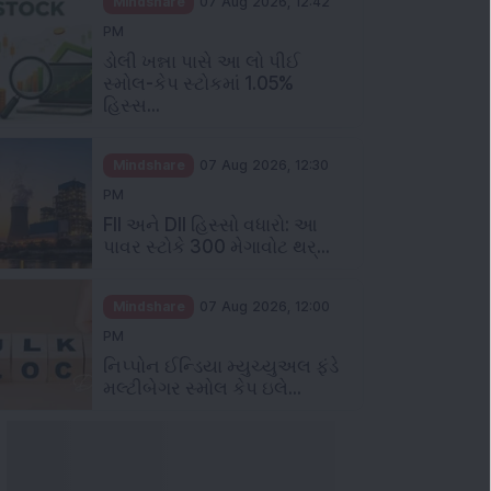
Mindshare
07 Aug 2026, 12:42
PM
ડોલી ખન્ના પાસે આ લો પીઈ
સ્મોલ-કેપ સ્ટોકમાં 1.05%
હિસ્સ...
Mindshare
07 Aug 2026, 12:30
PM
FII અને DII હિસ્સો વધારો: આ
પાવર સ્ટોકે 300 મેગાવોટ થર્...
Mindshare
07 Aug 2026, 12:00
PM
નિપ્પોન ઈન્ડિયા મ્યુચ્યુઅલ ફંડે
મલ્ટીબેગર સ્મોલ કેપ ઇલે...