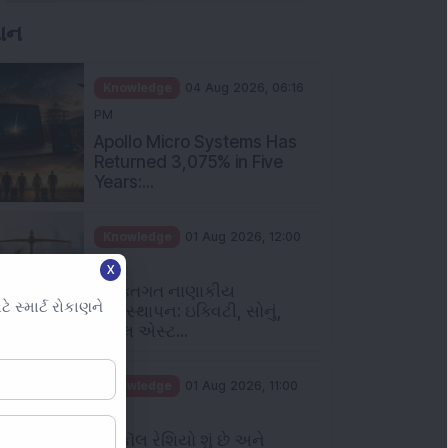
ઞાન
Knowledge
04 Aug 2026, 06:16
PM
Apollo Micro Systems Has
Returned 3,075% in Five
Years:...
Knowledge
01 Aug 2026, 12:00
PM
X
વ્યક્તિગત નાણાકીય
સ્માર્ટ રોકાણને
વ્યવસ્થાપન: ઇક્વિટી, સોનું,
રિયલ એસ્ટ...
Knowledge
01 Aug 2026, 11:00
AM
પુટ કૉલ રેશિયો શું છે અને