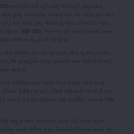
 સ્તરે ટ્રેડ કરી રહી હતી, જે નિફ્ટી ફ્યુચર્સના 
નીચે હતી, જે સ્થાનિક બજારો માટે ગેપ-ડાઉન શરૂઆત 
 ટ્રેડ કરી રહ્યા હતા, જ્યારે યુ.એસ. ઇક્વિટીઝ ગયા 
ઉ જોન્સ, S&P 500, અને નાસ્ડાકે તેમની પાંચમી સતત 
ષમાં સૌથી લાંબી હારની શ્રેણી છે.
 અને સ્થાનિક ટ્રિગર્સ પર રહેશે, જેમાં યુ.એસ.-ઇરાન 
લન, FII પ્રવાહોમાં વલણ, સોનાની અને ચાંદીની કિંમતો, 
ાવેશ થાય છે.
અનિશ્ચિતતાના કારણે તીવ્ર વેચાણ જોવા મળ્યું. 
ોપિક્સ 3.83 ટકા ઘટી. દક્ષિણ કોરિયાની કોસ્પી 3 ટકા 
 કૉંગની હેંગ સેંગ સૂચકાંક પણ પ્રારંભિક વેપારમાં 1.66 
વેશી ગયું છે અને તણાવ ઘટાડવાના કોઈ સ્પષ્ટ સંકેત 
ણીના કારણે વૈશ્વિક વેપાર વિક્ષેપોની ચિંતાઓ વધતી ગઈ 