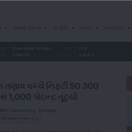
ન
અમારી સેવાઓ
અંતર્દૃષ્ટિ
બજાર
કેલ્ક્યુલેટર
te Bank Of India
11.2
TCS
83.7
Ba
096.05
1.03
%
2,453.7
3.53
%
1,
ન તણાવ વચ્ચે નિફ્ટી 50 300
ક્સ 1,000 પોઇન્ટ તૂટ્યો
Mkt Commentary
,
Trending
બ ડીએસઆઇજે પસંદ કરો