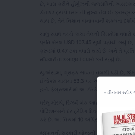
છે, ખાસ કરીને હોર્મુઝની જળસંધિની અસરકારક
ડોનાલ્ડ ટ્રમ્પે ઇરાનની મુખ્ય તેલ ઈન્ફ્રાસ્ટ
થાય છે, તેને નિશાન બનાવવાની શક્યતા દર્શાવી
ચાલુ સંઘર્ષ વચ્ચે કાચા તેલની કિંમતોમાં વધારો 
પ્રતિ બેરલ USD 107.45 સુધી પહોંચી ગયું છે, 
ક્રૂડમાં 0.47 ટકા વધારો થયો છે અને તે પ્રતિ 
મોંઘવારીના દબાણમાં વધારો કરી રહ્યું છે.
યુ.એસ.માં, ગ્રાહક ભાવના નબળી પડી છે, જેમાં
ઈન્ડેક્સ માર્ચમાં 53.3 પર આવી ગયો છે, જે 
હતો. ફેબ્રુઆરીમાં આ ઈન્ડેક્સ 56.6 પર હતો, 
નવીનતમ સ્ટોક ભ
ઘરેલુ મોરચે, રિઝર્વ બેંક ઓફ ઈન્ડિયા (RB
પોઝિશન્સને દર ટ્રેડિંગ દિવસના અંતે દરિયા
કરે છે. આ નિયમો 10 એપ્રિલથી અમલમાં આ
જાપાનની સરકારી બોન્ડની આવક લગભગ ત્રણ દ