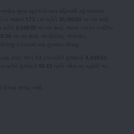
ું, ત્રણેય મુખ્ય સૂચકાંકો સાત મહિનાથી વધુ સમયના 
ઈન્ટ અથવા 1.73 ટકા ઘટીને 45,166.64 પર બંધ થયો. 
ીને 6,368.85 પર બંધ થયો, જ્યારે નાસ્ડેક કંપોઝિટ 
48.36 પર બંધ થયો. એનવિડિયા, એમેઝોન, 
કનોલોજી સ્ટોક્સમાં પણ નુકસાન નોંધાયું.
્યા. સ્પોટ ગોલ્ડ 1.3 ટકા ઘટીને યુએસડી 4,436.63 
9 ટકા ઘટીને યુએસડી 68.43 પ્રતિ ઔંસ પર પહોંચી ગઈ, 
ને રોકાણ સલાહ નથી.