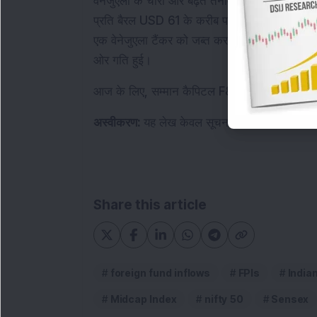
वेनेजुएला के चारों ओर बढ़ते तनाव पर कच्चे तेल की कीमत
प्रति बैरल USD 61 के करीब पहुंच गया, जबकि वेस्ट 
एक वेनेजुएला टैंकर को जब्त करने और दूसरे को ट्रैक क
ओर गति हुई।
आज के लिए, सम्मान कैपिटल F&O प्रतिबंध सूची में 
अस्वीकरण: 
यह लेख केवल सूचनात्मक उद्देश्यों के लिए
Share this article
foreign fund inflows
FPIs
India
Midcap Index
nifty 50
Sensex