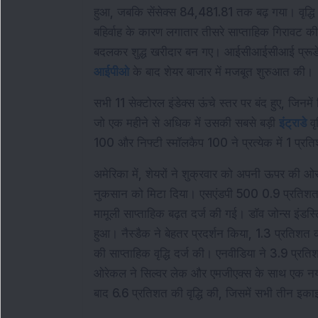
हुआ, जबकि सेंसेक्स 84,481.81 तक बढ़ गया। वृद्धि
बहिर्वाह के कारण लगातार तीसरे साप्ताहिक गिरावट की
आईपीओ
 के बाद शेयर बाजार में मजबूत शुरुआत की।
सभी 11 सेक्टोरल इंडेक्स ऊंचे स्तर पर बंद हुए, जिनमें
जो एक महीने से अधिक में उसकी सबसे बड़ी 
इंट्राडे
 व
100 और निफ्टी स्मॉलकैप 100 ने प्रत्येक में 1 प्
अमेरिका में, शेयरों ने शुक्रवार को अपनी ऊपर की ओर प
नुकसान को मिटा दिया। एसएंडपी 500 0.9 प्रतिशत 
मामूली साप्ताहिक बढ़त दर्ज की गई। डॉव जोन्स इंड
हुआ। नैस्डैक ने बेहतर प्रदर्शन किया, 1.3 प्रति
की साप्ताहिक वृद्धि दर्ज की। एनवीडिया ने 3.9 प्रत
ओरेकल ने सिल्वर लेक और एमजीएक्स के साथ एक नया 
बाद 6.6 प्रतिशत की वृद्धि की, जिसमें सभी तीन इकाइय