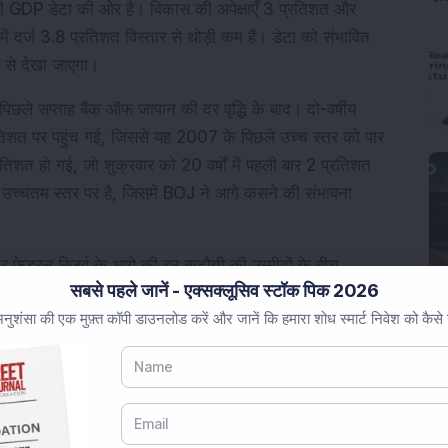
ी GDP डेटा की ओर है। विकास की अपेक्षाएँ 3 प्रतिशत और 
ं दर्ज 3.8 प्रतिशत विस्तार से थोड़ी कम हैं। डेटा को संभावित 
ब से देखा जाएगा।
ले सप्ताह बैंक ऑफ जापान की दर वृद्धि के बाद। दो-वर्षीय 
िशत पर पहुंच गई, जिससे यह 2007 के पिछले उच्च स्तर को पार 
शत हो गई, जो शुक्रवार को 20 वर्षों में पहली बार 2 प्रतिशत 
 उच्चतम स्तर पर है, जिसमें BOJ ने आगे कसने की संभावना 
र फेडरल रिजर्व के आगे की दर कटौती की उम्मीदों के बीच 
सबसे पहले जानें - एक्सक्लूसिव स्टॉक पिक 2026
 नया रिकॉर्ड छुआ, जो 0.6 प्रतिशत बढ़कर एक समय में प्रति औंस 
ुशंसा की एक मुफ़्त कॉपी डाउनलोड करें और जानें कि हमारा शोध स्मार्ट निवेश को कैसे
उच्च के करीब पहुंच गया, जो सिंगापुर समयानुसार सुबह 8:27 
 था, 0.5 प्रतिशत ऊपर और अक्टूबर के शिखर के करीब, जो 
 वेनेजुएला पर अमेरिकी तेल प्रतिबंधों का कड़ा होना शामिल 