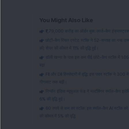
You Might Also Like
₹7,79,000 करोड़ का ऑर्डर बुक: लार्ज-कैप इंफ्रास्ट्
छोटी-कैप रियल एस्टेट स्टॉक ने 52-सप्ताह का नया उच्च
की; शेयर की कीमत में 11% की वृद्धि हुई।
डॉली खन्ना के पास इस कम पीई छोटे-कैप स्टॉक में 1.0
बढ़ा
FII और DII हिस्सेदारी में वृद्धि: इस पावर स्टॉक ने 300
गीगावाट तक बढ़ी।
निप्पॉन इंडिया म्यूचुअल फंड ने मल्टीबैगर स्मॉल-कैप 
6% की वृद्धि हुई।
60 रुपये से कम का स्टॉक: इस स्मॉल-कैप AI स्टॉक को व
की कीमत में 5% की वृद्धि