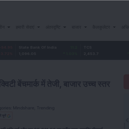
़ीन
हमारी सेवाएं
अंतरदृष्टि
बाजार
कैलकुलेटर
अधि
State Bank Of India
11.2
TCS
83.7
1,096.05
1.03
%
2,453.7
3.53
%
िटी बेंचमार्क में तेजी, बाजार उच्च स्तर
ories:
Mindshare
,
Trending
चुनें