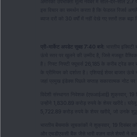
अमेरिकी उपभोक्ता मूल्य नवंबर में साल-दर-साल 2.7 प्र
इस विचार का समर्थन करता है कि फेडरल रिजर्व अगले 
ब्याज दरों को 30 वर्षों में नहीं देखे गए स्तरों तक बढ़ा
प्री-मार्केट अपडेट सुबह 7:40 बजे:
 भारतीय इक्विटी ब
ऊंचे स्तर पर खुलने की उम्मीद है, जिसे मजबूत वैश्वि
है। गिफ्ट निफ्टी फ्यूचर्स 26,185 के करीब ट्रेड कर 
के प्रीमियम को दर्शाता है। एशियाई शेयर बाजार ऊंचे स्
जहां प्रमुख इंडेक्स पिछले सप्ताह सकारात्मक नोट पर 
विदेशी संस्थागत निवेशक (एफआईआई) शुक्रवार, 19 दिस
उन्होंने 1,830.89 करोड़ रुपये के शेयर खरीदे। घरेल
5,722.89 करोड़ रुपये के शेयर खरीदे, जो उनके शुद्ध
भारतीय बेंचमार्क सूचकांकों ने शुक्रवार, 19 दिसंबर 
और एचडीएफसी बैंक जैसे भारी वज़न वाले शेयरों ने 