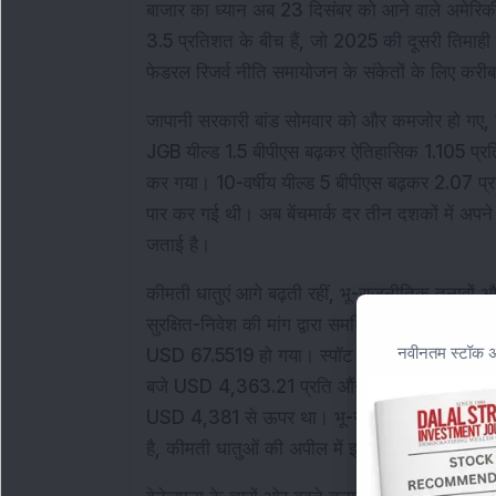
बाजार का ध्यान अब 23 दिसंबर को आने वाले अमेरिक
3.5 प्रतिशत के बीच हैं, जो 2025 की दूसरी तिमाही मे
फेडरल रिजर्व नीति समायोजन के संकेतों के लिए करी
जापानी सरकारी बांड सोमवार को और कमजोर हो गए, पिछ
JGB यील्ड 1.5 बीपीएस बढ़कर ऐतिहासिक 1.105 प्रत
कर गया। 10-वर्षीय यील्ड 5 बीपीएस बढ़कर 2.07 प्रति
पार कर गई थी। अब बेंचमार्क दर तीन दशकों में अपने
जताई है।
कीमती धातुएं आगे बढ़ती रहीं, भू-राजनीतिक तनावों औ
सुरक्षित-निवेश की मांग द्वारा समर्थित। चांदी ने एक
नवीनतम स्टॉक अन
USD 67.5519 हो गया। स्पॉट गोल्ड अपने सर्वकालिक 
बजे USD 4,363.21 प्रति औंस पर कारोबार कर रहा
USD 4,381 से ऊपर था। भू-राजनीतिक जोखिम, जिसमें
है, कीमती धातुओं की अपील में इजाफा हुआ।