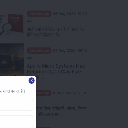
Knowledge
08 Aug 2026, 10:00
AM
आईपीओ में निवेश करने से पहले रेड
हेरिंग प्रॉस्पेक्टस कै...
Knowledge
04 Aug 2026, 06:16
PM
Apollo Micro Systems Has
Returned 3,075% in Five
Years:...
X
 सशक्त बनाता है।
Knowledge
01 Aug 2026, 12:00
PM
व्यक्तिगत वित्त: इक्विटी, सोना, रियल
एस्टेट और अन्य संप...