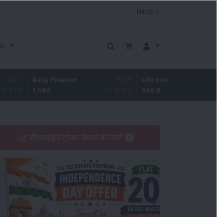
क
Bajaj Finance
-67.9
Life Insurance Corp.
5.25
1,082
-5.9
%
392.8
1.35
%
डीएसआईजे ट्रेडर सेवाओं को जानें