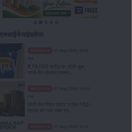
एसआईजे माइंडशेयर
Mindshare
07 Aug 2026, 03:10
PM
₹7,79,000 करोड़ का ऑर्डर बुक:
लार्ज-कैप इंफ्रास्ट्रक्चर...
Mindshare
07 Aug 2026, 02:40
PM
छोटी-कैप रियल एस्टेट स्टॉक ने 52-
सप्ताह का नया उच्च स्त...
Mindshare
07 Aug 2026, 12:42