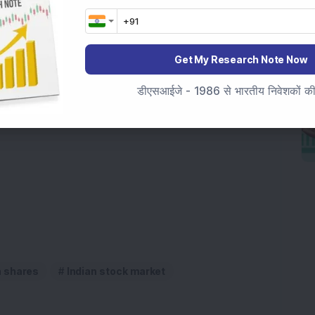
ों में वृद्धि हुई। ब्रेंट क्रूड दो सीधे हफ्तों की गिरावट के बाद 
टेक्सास इंटरमीडिएट USD 57 के पास था। अमेरिकी बलों द्वारा 
रने की रिपोर्टों के बाद आपूर्ति चिंताओं को बढ़ाते हुए ऊपर की 
Get My Research Note Now
डीएसआईजे - 1986 से भारतीय निवेशकों की स
रहेगा।
 है और निवेश सलाह नहीं है।
n shares
Indian stock market