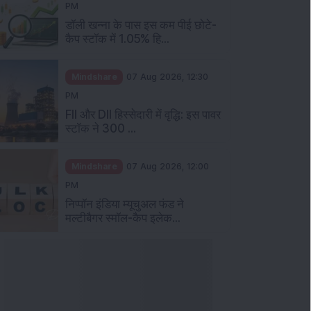
PM
डॉली खन्ना के पास इस कम पीई छोटे-
कैप स्टॉक में 1.05% हि...
Mindshare
07 Aug 2026, 12:30
PM
FII और DII हिस्सेदारी में वृद्धि: इस पावर
स्टॉक ने 300 ...
Mindshare
07 Aug 2026, 12:00
PM
निप्पॉन इंडिया म्यूचुअल फंड ने
मल्टीबैगर स्मॉल-कैप इलेक...