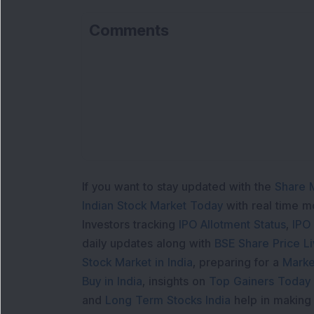
Comments
If you want to stay updated with the
Share 
Indian Stock Market Today
with real time 
Investors tracking
IPO Allotment Status
,
IPO
daily updates along with
BSE Share Price L
Stock Market in India
, preparing for a
Marke
Buy in India
, insights on
Top Gainers Today 
and
Long Term Stocks India
help in making