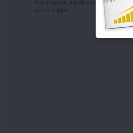
Stay informed, stay disciplined, and make s
market insights.