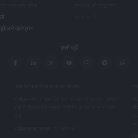
लियो एडवाइजरी सर्विस
संस्थापक को श्रद्धांजलि
र्ड
संपादकीय नीति
छे जाने वाले प्रश्न
हमसे जुड़ें
सेबी पंजीकृत निवेश सलाहकार विवरण
:
पंज
ड
पंजीकृत नाम
:
डीएसआईजे वेल्थ एडवाइजरी प्राइवेट लिमिटेड
डीए
(पूर्व में डीएसआईजे प्राइवेट लिमिटेड के नाम से जाना जाता
डी
था)
का
नग
पंजीकरण का प्रकार
:
गैर-व्यक्तिगत
टेल