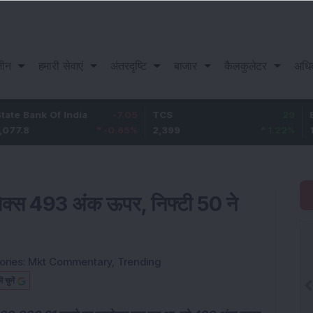
़ीन
हमारी सेवाएं
अंतरदृष्टि
बाजार
कैलकुलेटर
अधि
nk Of India
-7.05
TCS
29
Bajaj F
-0.65
%
2,399
1.22
%
1,100.15
ेंसेक्स 493 अंक ऊपर, निफ्टी 50 ने
ories:
Mkt Commentary
,
Trending
चुनें