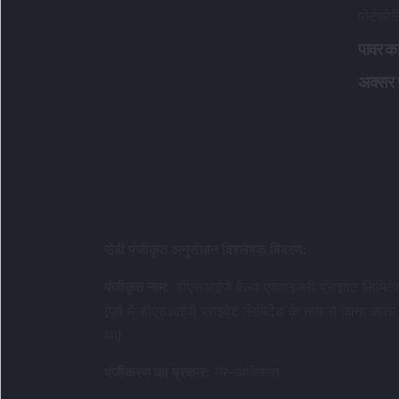
पोर्टफो
पावर का
अक्सर पू
सेबी पंजीकृत अनुसंधान विश्लेषक विवरण
:
पंजीकृत नाम
:
डीएसआईजे वेल्थ एडवाइजरी प्राइवेट लिमिटे
(पूर्व में डीएसआईजे प्राइवेट लिमिटेड के नाम से जाना जाता
था)
पंजीकरण का प्रकार
:
गैर-व्यक्तिगत