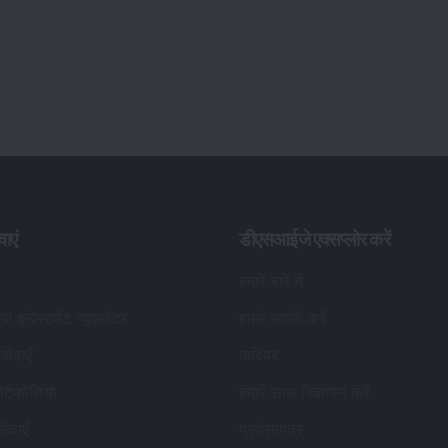
वाएं
डीएसआईजे एक्सप्लोर करें
हमारे बारे में
यूज़ इन्वेस्टमेंट न्यूज़लैटर
हमसे संपर्क करें
सेवाएँ
करियर
र्टफोलियो
हमारे साथ विज्ञापन करें
सेवाएँ
प्रशंसापत्र