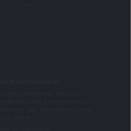
बाजार
ीकृत और पत्राचार कार्यालय का पता
:
सआईजे वेल्थ एडवाइजरी प्राइवेट लिमिटेड (पूर्व में
एसआईजे प्राइवेट लिमिटेड के नाम से जाना जाता था)
र्यालय क्रमांक - 409, सोलिटेयर बिजनेस हब, कल्याणी
र, पुणे - 411006.
ीफ़ोन
:
+91 9240904926