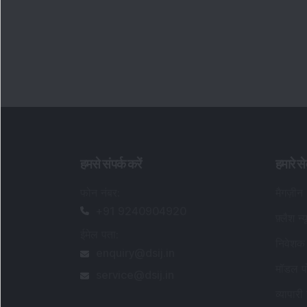
हमसे संपर्क करें
हमारे से
फोन नंबर
:
मैगज़ीन
+91 9240904920
फ़्लैश न्
ईमेल पता
:
निवेशक 
enquiry@dsij.in
मॉडल पो
service@dsij.in
व्यापारी 