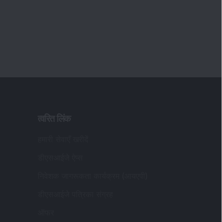
त्वरित लिंक
हमारी सेवाएँ खरीदें
डीएसआईजे ऐप्स
निवेशक जागरूकता कार्यक्रम (आयएपी)
डीएसआईजे पत्रिका संग्रह
ऑफर