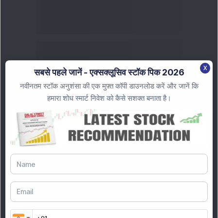
X
सबसे पहले जानें - एक्सक्लूसिव स्टॉक पिक 2026
नवीनतम स्टॉक अनुशंसा की एक मुफ़्त कॉपी डाउनलोड करें और जानें कि
हमारा शोध स्मार्ट निवेश को कैसे सशक्त बनाता है।
ज्ञान
Knowledge
04 Aug 2026, 06:16 PM
Apollo Micro Systems Has Returned