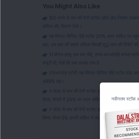
You Might Also Like
150 रुपये से कम की पेनी स्टॉक: छोटे-कैप निर्माण उपकरण
हासिल की; विवरण देखें।
यह सिंगल-डिजिट पीई स्टॉक 20% अपर सर्किट पर पह
बढ़ा; अब तक की सबसे अधिक तिमाही शुद्ध लाभ की रिपोर्ट क
1:1 बोनस इश्यू: इस कम पीई, उच्च आरओसीई कपड़ा स्टॉक न
मंजूरी दी; देखें कि क्या आपके पास है
टर्नअराउंड स्टोरी: यह सिंगल-डिजिट पीई स्टॉक 5% अ
488% बढ़ा।
रु 100 से कम की पेनी स्टॉक: इस मल्टीबैगर माइक्रोकैप 
नवीनतम स्टॉक अन
किया; शेयरों में 20% का अपर सर्किट लगा।
रु 100 से कम की पेनी स्टॉक: इस मल्टीबैगर माइक्रोकैप
किया; शेयर 5% ऊपरी सर्किट में बंद