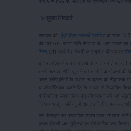
कंपनी के शेयरों का आरओई 16 प्रतिशत और आरओसीई
✨
मुख्य निष्कर्ष
सोमवार को,
ईज़ी ट्रिप प्लानर्स लिमिटेड
के शेयर 12.71
बंद भाव 6.61 रुपये प्रति शेयर से थे। इस स्टॉक का
निम्न
6.11 रुपये है। कंपनी के शेयरों में बीएसई पर
वॉल्
ईज़ीमाईट्रिप ने अपने विकास की गति को तेज करने 
रुपये तक की राशि जुटाने की रणनीतिक योजना की घोषणा
पात्र प्रतिभूतियों के माध्यम से जुटाने की सैद्धांतिक मं
या प्रेफरेंशियल अलॉटमेंट के माध्यम से निष्पादित क
दीर्घकालिक व्यावसायिक प्राथमिकताओं को आगे बढ़ान
किया गया है, जबकि पूंजी आवंटन के लिए एक अनुशासि
इस फंडरेज़र का प्राथमिक उद्देश्य उच्च-संभावना वाले क्ष
इसके होटलों और छुट्टियों के पोर्टफोलियो का विस्ता