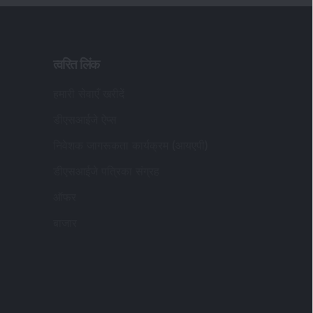
त्वरित लिंक
हमारी सेवाएँ खरीदें
डीएसआईजे ऐप्स
निवेशक जागरूकता कार्यक्रम (आयएपी)
डीएसआईजे पत्रिका संग्रह
ऑफर
बाजार