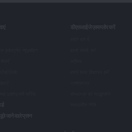
वाएं
डीएसआईजे एक्सप्लोर करें
हमारे बारे में
यूज़ इन्वेस्टमेंट न्यूज़लैटर
हमसे संपर्क करें
सेवाएँ
करियर
र्टफोलियो
हमारे साथ विज्ञापन करें
सेवाएँ
प्रशंसापत्र
लियो एडवाइजरी सर्विस
संस्थापक को श्रद्धांजलि
र्ड
संपादकीय नीति
छे जाने वाले प्रश्न