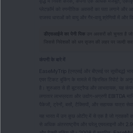
वृद्धि में निवेश करके, कंपनी एक अधिक मजबूत, एकीकृत
प्लेटफ़ॉर्म को रणनीतिक अवसरों का पता लगाने और आपूर
राजस्व धाराओं को वायु और गैर-वायु श्रेणियों में औ
डीएसआईजे का पेनी पिक
उन अवसरों को चुनता है जो
जिससे निवेशकों को धन सृजन की लहर पर जल्दी सवा
कंपनी के बारे में
EaseMyTrip (एनएसई और बीएसई पर सूचीबद्ध) भारत के
एयर टिकट बुकिंग के मामले में क्रिसिल रिपोर्ट के
है। शुरुआत से ही बूटस्ट्रैप्ड और लाभदायक, यह कंपनी
लगातार लाभप्रदता और उद्योग-अग्रणी EBITDA मार्ज
पैकेजों, ट्रेनों, बसों, टैक्सियों, और सहायक यात्रा
यह भारत में उन कुछ ओटीए में से एक है जो ग्राहकों क
से अधिक अंतरराष्ट्रीय और घरेलू एयरलाइनों और 2.9
और टैक्सी बुकिंग भी। 2008 में स्थापित, EaseMyTri