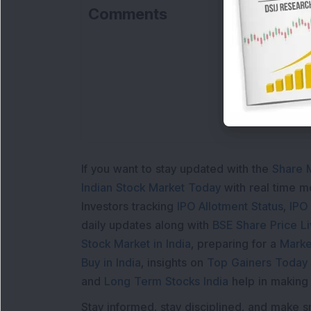
Comments
If you want to stay updated with the
Share 
Indian Stock Market Today
with real time 
Investors tracking
IPO Allotment Status
,
IPO
daily updates along with
BSE Share Price L
Stock Market in India
, preparing for a
Marke
Buy in India
, insights on
Top Gainers Today 
and
Long Term Stocks India
help in making
Stay informed, stay disciplined, and make s