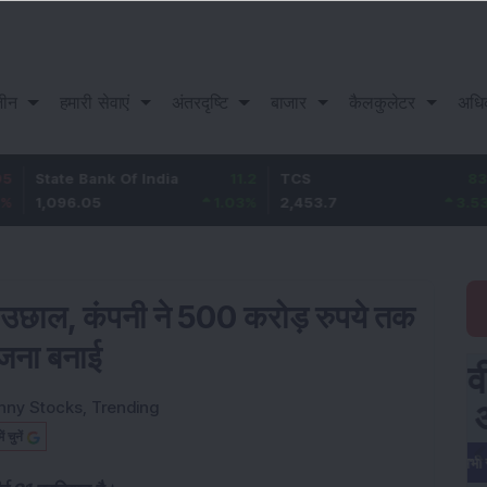
़ीन
हमारी सेवाएं
अंतरदृष्टि
बाजार
कैलकुलेटर
अधि
e Bank Of India
11.2
TCS
83.7
Baja
6.05
1.03
%
2,453.7
3.53
%
1,0
में उछाल, कंपनी ने 500 करोड़ रुपये तक
ोजना बनाई
nny Stocks
,
Trending
चुनें