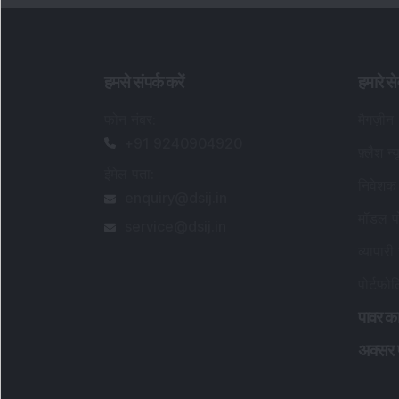
हमसे संपर्क करें
हमारे से
फोन नंबर
:
मैगज़ीन
+91 9240904920
फ़्लैश न्
ईमेल पता
:
निवेशक 
enquiry@dsij.in
मॉडल पो
service@dsij.in
व्यापारी 
पोर्टफो
पावर का
अक्सर पू