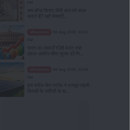
PM
क्या बॉन्ड किराए जैसी आय को बदल
सकते हैं? यहाँ संख्याएँ...
Mindshare
08 Aug 2026, 03:00
PM
भारत का लक्ष्य FY28 बजट तक
एकल-अंकीय सीमा शुल्क दरें नि...
Mindshare
08 Aug 2026, 02:00
PM
इस स्मॉल-कैप स्टॉक ने मजबूत पहली
तिमाही के नतीजों के बा...