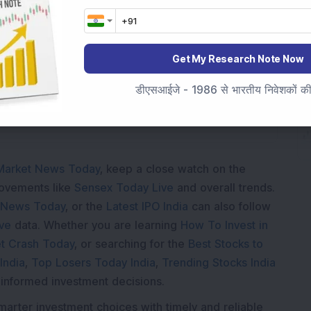
Loading...
Get My Research Note Now
डीएसआईजे - 1986 से भारतीय निवेशकों की स
Market News Today
, keep a close watch on the
movements like
Sensex Today Live
and overall trends.
 News Today
, or the
Latest IPO India
can also follow
ive
data. Whether you are learning
How To Invest in
t Crash Today
, or searching for the
Best Stocks to
India
,
Top Losers Today India
,
Trending Stocks India
 informed investment decisions.
marter investment choices with timely and reliable