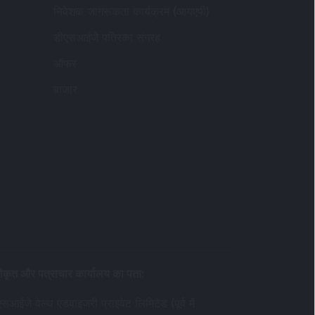
निवेशक जागरूकता कार्यक्रम (आयएपी)
डीएसआईजे पत्रिका संग्रह
ऑफर
बाजार
ीकृत और पत्राचार कार्यालय का पता
:
सआईजे वेल्थ एडवाइजरी प्राइवेट लिमिटेड (पूर्व में