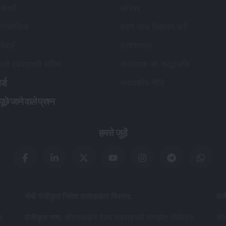
सेवाएँ
करियर
र्टफोलियो
हमारे साथ विज्ञापन करें
सेवाएँ
प्रशंसापत्र
लियो एडवाइजरी सर्विस
संस्थापक को श्रद्धांजलि
र्ड
संपादकीय नीति
छे जाने वाले प्रश्न
हमसे जुड़ें
सेबी पंजीकृत निवेश सलाहकार विवरण
:
पंज
ड
पंजीकृत नाम
:
डीएसआईजे वेल्थ एडवाइजरी प्राइवेट लिमिटेड
डीए