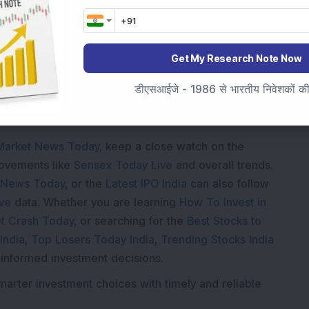
Loading...
Get My Research Note Now
डीएसआईजे - 1986 से भारतीय निवेशकों की स
Market News Today
, keep a close watch on the
movements like
Sensex Today Live
and overall trends.
 News Today
, or the
Latest IPO India
can also follow
ive
data. Whether you are learning
How To Invest in
t Crash Today
, or searching for the
Best Stocks to
India
,
Top Losers Today India
,
Trending Stocks India
 informed investment decisions.
marter investment choices with timely and reliable