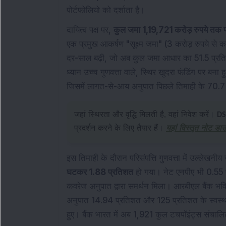
पोर्टफोलियो को दर्शाता है।
दायित्व पक्ष पर,
कुल जमा 1,19,721 करोड़ रुपये तक प
एक प्रमुख आकर्षण "सूक्ष्म जमा" (3 करोड़ रुपये से
दर-साल बढ़ी, जो अब कुल जमा आधार का 51.5 प्रत
ध्यान उच्च गुणवत्ता वाले, स्थिर खुदरा फंडिंग पर बना 
जिसमें लागत-से-आय अनुपात पिछले तिमाही के 70.
जहां स्थिरता और वृद्धि मिलती है, वहां निवेश करें।
DS
प्रदर्शन करने के लिए तैयार हैं।
यहां विस्तृत नोट डा
इस तिमाही के दौरान परिसंपत्ति गुणवत्ता में उल्लेखनीय
घटकर 1.88 प्रतिशत
हो गया। नेट एनपीए भी 0.55 
कवरेज अनुपात द्वारा समर्थन मिला। आरबीएल बैंक भविष्य 
अनुपात 14.94 प्रतिशत और 125 प्रतिशत के स्वस्
हुए। बैंक भारत में अब 1,921 कुल टचपॉइंट्स संचाल