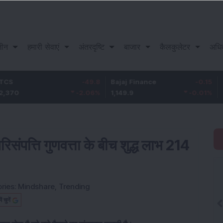
़ीन
हमारी सेवाएं
अंतरदृष्टि
बाजार
कैलकुलेटर
अधि
Life Ins
-49.8
Bajaj Finance
-0.15
Corp.
-2.06
%
1,149.9
-0.01
%
387.55
िसंपत्ति गुणवत्ता के बीच शुद्ध लाभ 214
ries:
Mindshare
,
Trending
चुनें