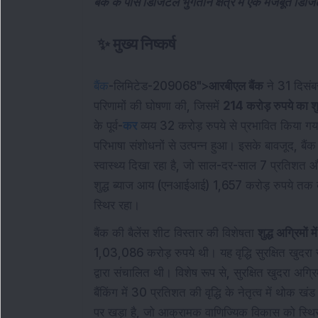
बैंक के पास डिजिटल भुगतान क्षेत्र में एक मजबूत डिजि
✨
मुख्य निष्कर्ष
बैंक
-लिमिटेड-209068">
आरबीएल बैंक
ने 31 दिसंब
परिणामों की घोषणा की, जिसमें
214 करोड़ रुपये का शु
के पूर्व-
कर
व्यय 32 करोड़ रुपये से प्रभावित किया ग
परिभाषा संशोधनों से उत्पन्न हुआ। इसके बावजूद, बै
स्वास्थ्य दिखा रहा है, जो साल-दर-साल 7 प्रतिशत 
शुद्ध ब्याज आय (एनआईआई) 1,657 करोड़ रुपये तक ब
स्थिर रहा।
बैंक की बैलेंस शीट विस्तार की विशेषता
शुद्ध अग्रिमों
1,03,086 करोड़ रुपये थी। यह वृद्धि सुरक्षित खुदर
द्वारा संचालित थी। विशेष रूप से, सुरक्षित खुदरा अग्
बैंकिंग में 30 प्रतिशत की वृद्धि के नेतृत्व में थोक
पर खड़ा है, जो आक्रामक वाणिज्यिक विकास को स्थि