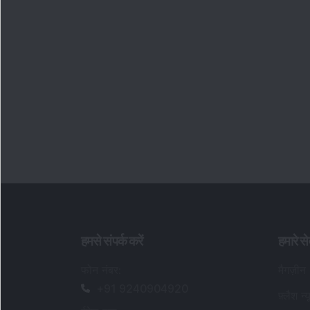
हमसे संपर्क करें
हमारे से
फोन नंबर
:
मैगज़ीन
+91 9240904920
फ़्लैश न्