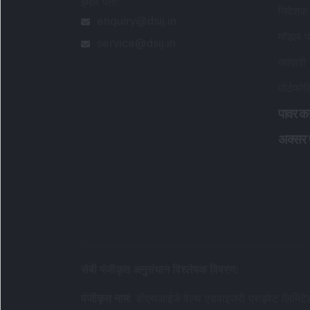
ईमेल पता
:
निवेशक 
enquiry@dsij.in
मॉडल पो
service@dsij.in
व्यापारी 
पोर्टफो
पावर का
अक्सर पू
सेबी पंजीकृत अनुसंधान विश्लेषक विवरण
:
पंजीकृत नाम
:
डीएसआईजे वेल्थ एडवाइजरी प्राइवेट लिमिटे