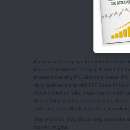
If you want to stay updated with the
Share 
Indian Stock Market Today
with real time 
Investors tracking
IPO Allotment Status
,
IPO
daily updates along with
BSE Share Price L
Stock Market in India
, preparing for a
Marke
Buy in India
, insights on
Top Gainers Today 
and
Long Term Stocks India
help in making
Stay informed, stay disciplined, and make s
market insights.