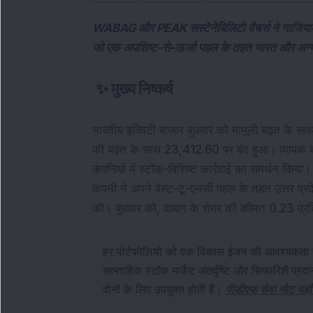
WABAG और PEAK सस्टेनेबिलिटी वेंचर्स ने गाजियाबा
जो एक अपशिष्ट-से-ऊर्जा पहल के तहत भारत और अन्य बा
✨
मुख्य निष्कर्ष
भारतीय इक्विटी बाजार बुधवार को मामूली बढ़त के साथ 
की बढ़त के साथ 23,412.60 पर बंद हुआ। व्यापक बाजार
कंपनियों में स्टॉक-विशिष्ट कार्रवाई का समर्थन किया।
कंपनी ने अपने वेस्ट-टू-एनर्जी पहल के तहत उत्तर प्
की। बुधवार को, वाबाग के शेयर की कीमत 0.23 प्र
हर पोर्टफोलियो को एक विकास इंजन की आवश्यकता 
साप्ताहिक स्टॉक मार्केट अंतर्दृष्टि और सिफारिशें प्
दोनों के लिए उपयुक्त होती हैं।
पीडीएफ सेवा नोट यहाँ