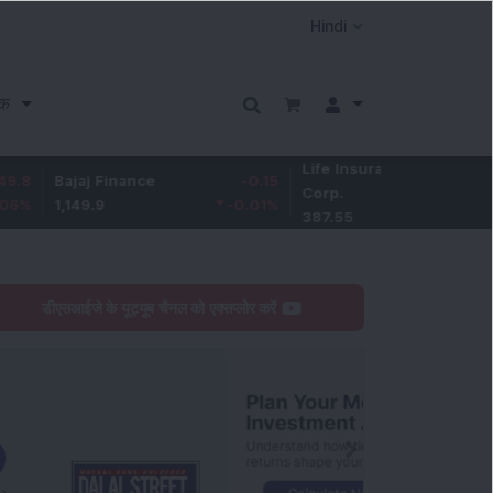
क
Life Insurance
-3.95
ajaj Finance
-0.15
Corp.
-1.01
%
,149.9
-0.01
%
387.55
डीएसआईजे के यूट्यूब चैनल को एक्सप्लोर करें