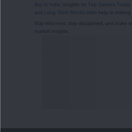
Buy in India
, insights on
Top Gainers Today 
and
Long Term Stocks India
help in making
Stay informed, stay disciplined, and make s
market insights.