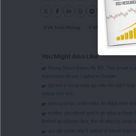
VA Tech Wabag
VA Tech Wabag bse
You Might Also Like
Penny Stock Below Rs 150: This Small-Cap
Authorised Share Capital to Double
30 रुपये से कम का स्टॉक: इस स्मॉल-कैप आईटी स्टॉक
रुपये का ऑर्डर मिला।
कामथ ब्रदर्स द्वारा समर्थित स्मॉल-कैप डिफेंस स्टॉक क
मल्टीबैगर ऑटो एंसिलरी कंपनी ने पुणे सुविधा का विस्ता
हिस्सेदारी का अधिग्रहण किया, शेयर की कीमत 52-सप्ताह के
आज प्री-ओपनिंग सत्र में खरीदारों से भारी मांग देखने वा