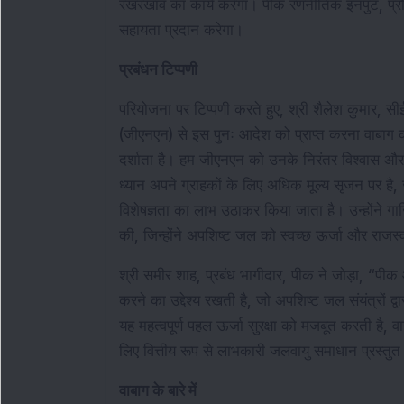
रखरखाव का कार्य करेगा। पीक रणनीतिक इनपुट, प्रौद्योगि
सहायता प्रदान करेगा।
प्रबंधन टिप्पणी
परियोजना पर टिप्पणी करते हुए, श्री शैलेश कुमार, स
(जीएनएन) से इस पुनः आदेश को प्राप्त करना वाबाग क
दर्शाता है। हम जीएनएन को उनके निरंतर विश्वास और भर
ध्यान अपने ग्राहकों के लिए अधिक मूल्य सृजन पर है
विशेषज्ञता का लाभ उठाकर किया जाता है। उन्होंने गाज
की, जिन्होंने अपशिष्ट जल को स्वच्छ ऊर्जा और राजस
श्री समीर शाह, प्रबंध भागीदार, पीक ने जोड़ा, “पी
करने का उद्देश्य रखती है, जो अपशिष्ट जल संयंत्रों द्व
यह महत्वपूर्ण पहल ऊर्जा सुरक्षा को मजबूत करती है, 
लिए वित्तीय रूप से लाभकारी जलवायु समाधान प्रस्तु
वाबाग के बारे में