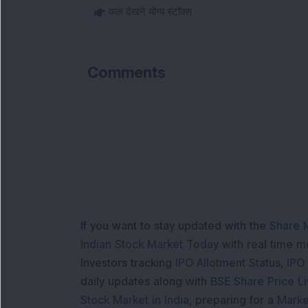
कल देखने योग्य स्टॉक्स
Comments
Loa
If you want to stay updated with the
Share 
Indian Stock Market Today
with real time 
Investors tracking
IPO Allotment Status
,
IPO
daily updates along with
BSE Share Price L
Stock Market in India
, preparing for a
Marke