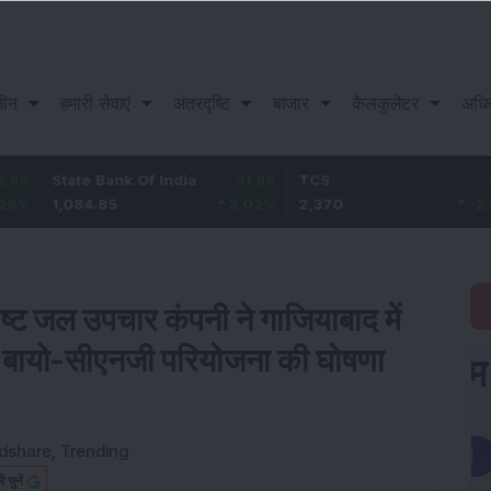
़ीन
हमारी सेवाएं
अंतरदृष्टि
बाजार
कैलकुलेटर
अधि
ate Bank Of India
31.85
TCS
-49.8
B
,084.85
3.02
%
2,370
-2.06
%
1
्ट जल उपचार कंपनी ने गाजियाबाद में
 बायो-सीएनजी परियोजना की घोषणा
dshare
,
Trending
चुनें