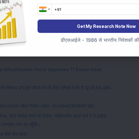
Get My Research Note Now
Va Tech Wabag Ltd
डीएसआईजे - 1986 से भारतीय निवेशकों की स
 Infrastructure Stock Approves 1:1 Bonus Issue;
 को सिंहस्थ 2028 परियोजना के लिए पश्चिम रेलवे से 12,12,64,565
ो मिला लगातार चौथा निर्यात ऑर्डर; एफआईआई हिस्सेदारी बढ़ी।
र किया, 100 करोड़ रुपये का निवेश; नवीकरणीय ऊर्जा फर्म में 2.08%
 उच्चतम स्तर पर पहुँची।
ले शीर्ष तीन शेयर